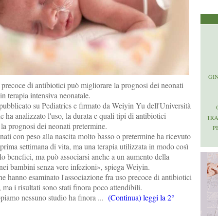
GI
recoce di antibiotici può migliorare la prognosi dei neonati
in terapia intensiva neonatale.
pubblicato su Pediatrics e firmato da Weiyin Yu dell'Università
 ha analizzato l'uso, la durata e quali tipi di antibiotici
TR
la prognosi dei neonati pretermine.
P
nati con peso alla nascita molto basso o pretermine ha ricevuto
a prima settimana di vita, ma una terapia utilizzata in modo così
o benefici, ma può associarsi anche a un aumento della
 nei bambini senza vere infezioni», spiega Weiyin.
che hanno esaminato l'associazione fra uso precoce di antibiotici
ma i risultati sono stati finora poco attendibili.
piamo nessuno studio ha finora ...
(Continua) leggi la 2°