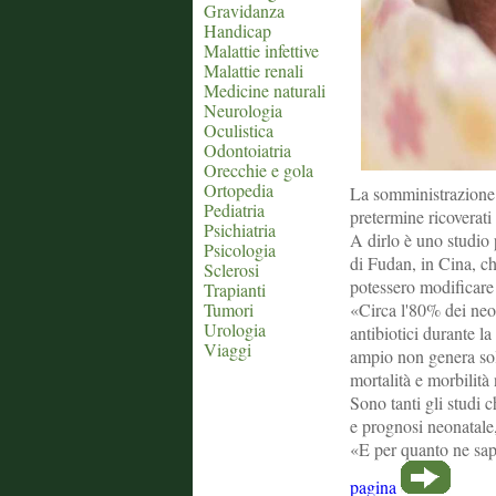
Gravidanza
Handicap
Malattie infettive
Malattie renali
Medicine naturali
Neurologia
Oculistica
Odontoiatria
Orecchie e gola
Ortopedia
La somministrazione p
Pediatria
pretermine ricoverati 
Psichiatria
A dirlo è uno studio 
Psicologia
di Fudan, in Cina, che
Sclerosi
potessero modificare 
Trapianti
Tumori
«Circa l'80% dei neo
Urologia
antibiotici durante l
Viaggi
ampio non genera sol
mortalità e morbilità
Sono tanti gli studi 
e prognosi neonatale, 
«E per quanto ne sap
pagina