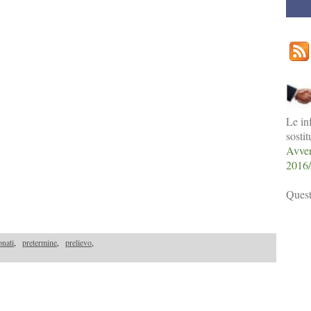
Le in
sosti
Avver
2016
Quest
onati
,
pretermine
,
prelievo
,