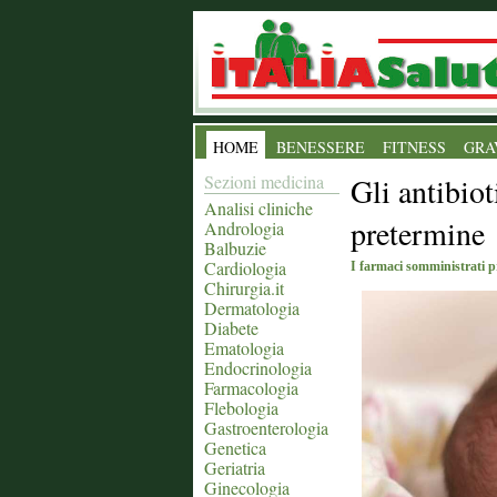
HOME
BENESSERE
FITNESS
GRA
Sezioni medicina
Gli antibiot
Analisi cliniche
pretermine
Andrologia
Balbuzie
Cardiologia
I farmaci somministrati p
Chirurgia.it
Dermatologia
Diabete
Ematologia
Endocrinologia
Farmacologia
Flebologia
Gastroenterologia
Genetica
Geriatria
Ginecologia