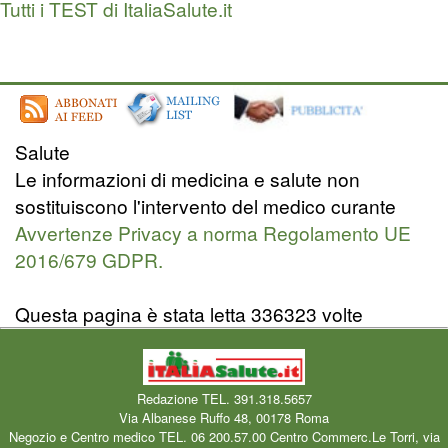
Tutti i TEST di ItaliaSalute.it
Salute
Le informazioni di medicina e salute non
sostituiscono l'intervento del medico curante
Avvertenze Privacy a norma Regolamento UE
2016/679 GDPR.
Questa pagina è stata letta 336323 volte
Redazione TEL. 391.318.5657
Via Albanese Ruffo 48, 00178 Roma
Negozio e Centro medico TEL. 06 200.57.00 Centro Commerc.Le Torri, via