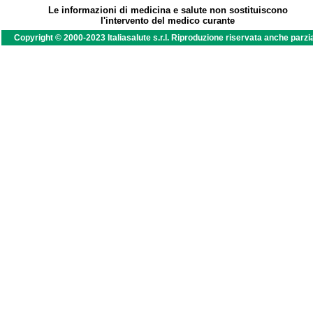
Le informazioni di medicina e salute non sostituiscono
l'intervento del medico curante
Copyright © 2000-2023 Italiasalute s.r.l. Riproduzione riservata anche parzi