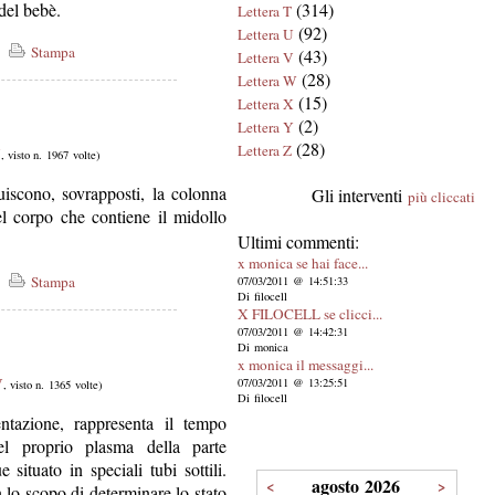
del bebè.
(314)
Lettera T
(92)
Lettera U
Stampa
(43)
Lettera V
(28)
Lettera W
(15)
Lettera X
(2)
Lettera Y
(28)
Lettera Z
V
, visto n. 1967 volte)
uiscono, sovrapposti, la colonna
Gli interventi
più cliccati
del corpo che contiene il midollo
Ultimi commenti:
x monica se hai face...
Stampa
07/03/2011 @ 14:51:33
Di filocell
X FILOCELL se clicci...
07/03/2011 @ 14:42:31
Di monica
x monica il messaggi...
V
07/03/2011 @ 13:25:51
, visto n. 1365 volte)
Di filocell
ntazione, rappresenta il tempo
el proprio plasma della parte
ituato in speciali tubi sottili.
agosto 2026
<
>
 lo scopo di determinare lo stato