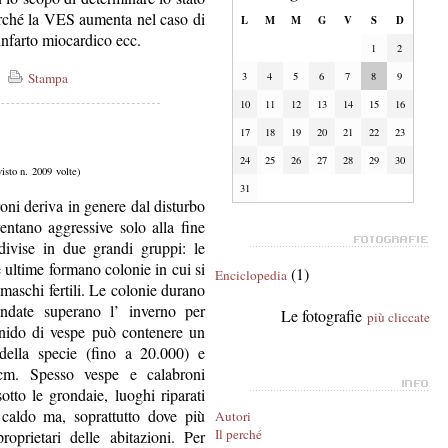
rché la VES aumenta nel caso di
L
M
M
G
V
S
D
 infarto miocardico ecc.
1
2
Stampa
3
4
5
6
7
8
9
10
11
12
13
14
15
16
17
18
19
20
21
22
23
24
25
26
27
28
29
30
visto n. 2009 volte)
31
oni deriva in genere dal disturbo
entano aggressive solo alla fine
divise in due grandi gruppi: le
e ultime formano colonie in cui si
(1)
Enciclopedia
 maschi fertili. Le colonie durano
ndate superano l’ inverno per
Le fotografie
più cliccate
 nido di vespe può contenere un
della specie (fino a 20.000) e
cm. Spesso vespe e calabroni
sotto le grondaie, luoghi riparati
 caldo ma, soprattutto dove più
Autori
Il perché
roprietari delle abitazioni. Per