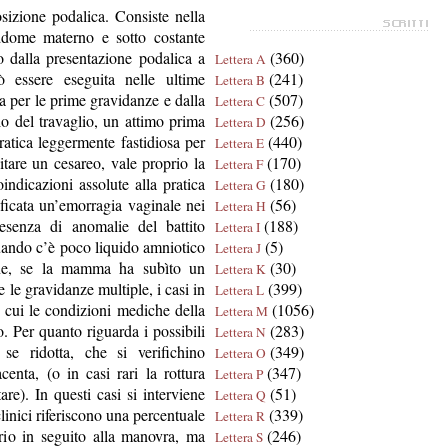
sizione podalica. Consiste nella
addome materno e sotto costante
lo dalla presentazione podalica a
(360)
Lettera A
 essere eseguita nelle ultime
(241)
Lettera B
6a per le prime gravidanze e dalla
(507)
Lettera C
io del travaglio, un attimo prima
(256)
Lettera D
atica leggermente fastidiosa per
(440)
Lettera E
tare un cesareo, vale proprio la
(170)
Lettera F
indicazioni assolute alla pratica
(180)
Lettera G
ficata un’emorragia vaginale nei
(56)
Lettera H
resenza di anomalie del battito
(188)
Lettera I
quando c’è poco liquido amniotico
(5)
Lettera J
ine, se la mamma ha subìto un
(30)
Lettera K
 le gravidanze multiple, i casi in
(399)
Lettera L
in cui le condizioni mediche della
(1056)
Lettera M
 Per quanto riguarda i possibili
(283)
Lettera N
 se ridotta, che si verifichino
(349)
Lettera O
enta, (o in casi rari la rottura
(347)
Lettera P
are). In questi casi si interviene
(51)
Lettera Q
inici riferiscono una percentuale
(339)
Lettera R
rio in seguito alla manovra, ma
(246)
Lettera S