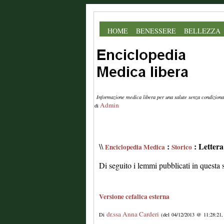
HOME
BENESSERE
BELLEZZA
Informazione medica libera per una salute senza condiziona
Admin
di
:
: Letter
\\
Enciclopedia Medica
Storico
Di seguito i lemmi pubblicati in questa 
Versione cefalica esterna
dr.ssa Anna Carderi
Di
(del 04/12/2013 @ 11:28:21,