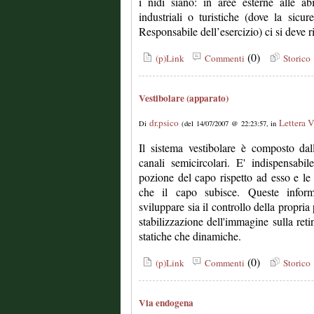
i nidi siano: in aree esterne alle abi
industriali o turistiche (dove la sicur
Responsabile dell’esercizio) ci si deve ri
(0)
(p)Link
Commenti
Storico
Vestibolare (apparato)
dr.psico
Lettera 
Di
(del 14/07/2007 @ 22:23:57, in
Il sistema vestibolare è composto dall
canali semicircolari. E' indispensabi
pozione del capo rispetto ad esso e le 
che il capo subisce. Queste inform
sviluppare sia il controllo della propria
stabilizzazione dell'immagine sulla retin
statiche che dinamiche.
(0)
(p)Link
Commenti
Storico
Via endogena