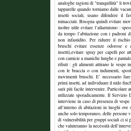
analoghe ragioni di "tranquillità" li trov
tapparelle quando torniamo dalle vacan
insetti sociali, usano difendere il 
minacciati. Bisogna quindi evitare movi
inoltre utile evitare l’allarmismo : sp
da tempo l’abitazione con i padroni di
non infastidito. Per ridurre il risch
bruschi evitare essenze odorose e c
insetti),evitare spray per capelli per at
con camicie a maniche lunghe e pantalon
rifiuti : gli alimenti attirano le vespe i
con le braccia o con indumenti, spost
movimenti bruschi. E’ necessario fare
primi insetti, ad individuare il nido fin
sarà più facile intervenire. Particolare 
utilizzate sporadicamente. Il Servizio
interviene in caso di presenza di vespe 
all’interno di abitazioni in luoghi ove 
anche solo temporaneo, delle persone vul
di vulnerabilità per gruppi sociali ci si
che valuteranno la necessità dell’interve