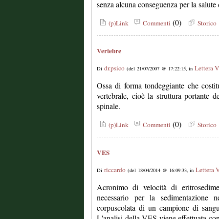
senza alcuna conseguenza per la salute 
(0)
(p)Link
Commenti
Storico
Vertebre
dr.psico
Lettera 
Di
(del 21/07/2007 @ 17:22:15, in
Ossa di forma tondeggiante che costit
vertebrale, cioè la struttura portante 
spinale.
(0)
(p)Link
Commenti
Storico
VES
riccardo
Lettera 
Di
(del 18/04/2014 @ 16:09:33, in
Acronimo di velocità di eritrosedime
necessario per la sedimentazione n
corpuscolata di un campione di sangue s
L'analisi della VES viene effettuata con