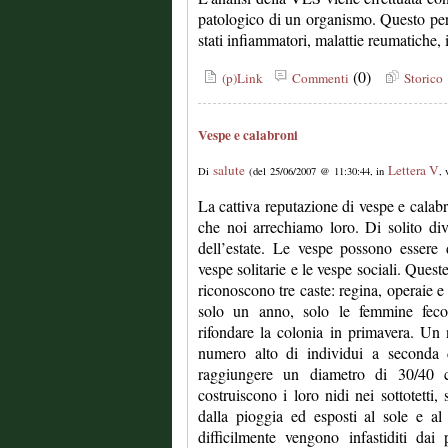
patologico di un organismo. Questo pe
stati infiammatori, malattie reumatiche,
(0)
(p)Link
Commenti
Storico
Vespe e calabroni
salute
Lettera V
Di
(del 25/06/2007 @ 11:30:44, in
, 
La cattiva reputazione di vespe e calabr
che noi arrechiamo loro. Di solito div
dell’estate. Le vespe possono essere 
vespe solitarie e le vespe sociali. Quest
riconoscono tre caste: regina, operaie e
solo un anno, solo le femmine feco
rifondare la colonia in primavera. Un
numero alto di individui a seconda 
raggiungere un diametro di 30/40 
costruiscono i loro nidi nei sottotetti, 
dalla pioggia ed esposti al sole e al
difficilmente vengono infastiditi dai p