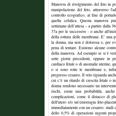
Manovra di rivolgimento del feto in po
manipolazione del feto, attraverso l'
controllo ecografico, al fine di portar
quella cefalica. Questa manovra può
settimane dell’attesa – a partire dalla 3
37a per le successive - o anche all'iniz
della rottura delle membrane. E’ una pr
la donna, ma non è dolorosa e, per evi
pena di tentare. Esistono alcune contro
della manovra. Ad esempio se si è veri
sette giorni precedenti, oppure in p
cardiaco fetale o di anomalie uterine, 
o si sono rotte le membrane e, inf
pregresso cesareo. Il veto riguarda anche
cui c’è un ritardo di crescita fetale o 
donna rendono necessario un intervento.
rischi, esiste una probabilità, anche
complicazioni, come il distacco di plac
dell'utero e/o un’emorragia feto-placent
immediatamente con un cesareo: studi cl
dello 0,5% di operazioni urgenti prop