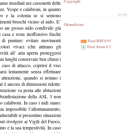
Copyright
iamo insediati nei cassonetti delle
ze. Vespe e calabroni, in quanto
favo e la colonia se si sentono
menti bruschi vicino al nido. E’
Okmedicina
esso un grosso nido condivide già
 casa e resta inoffensivo finchè
io di punture: evitare movimenti
Feed RSS 0.91
olori vivaci (che attirano gli
Feed Atom 0.3
tività all’ aria aperta proteggersi
i lunghi conservare ben chiusi i
n caso di attacco, coprirsi il viso
arsi lentamente senza effettuare
 attenzione, quando si notano i
chè è ancora di dimensioni ridotte:
attenzione va posta alle abitazioni
 Disinfestazione della ASL 3 non
o calabroni. In caso i nidi siano:
sia impossibile l’allontanamento,
nerabili si presentino situazioni
 può rivolgere ai Vigili del Fuoco,
nto e la sua tempestività. In caso