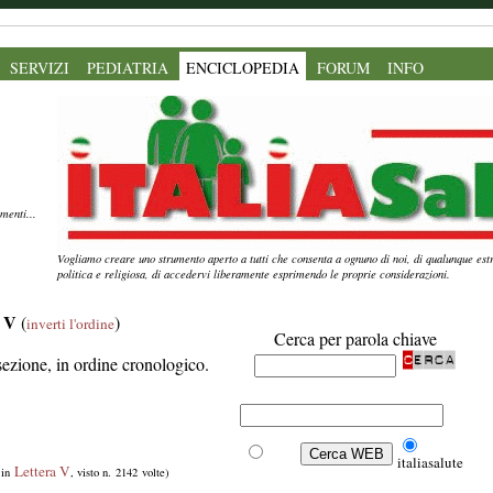
SERVIZI
PEDIATRIA
ENCICLOPEDIA
FORUM
INFO
menti...
Vogliamo creare uno strumento aperto a tutti che consenta a ognuno di noi, di qualunque estr
politica e religiosa, di accedervi liberamente esprimendo le proprie considerazioni.
a V
(
)
inverti l'ordine
Cerca per parola chiave
sezione, in ordine cronologico.
Web
italiasalute
Lettera V
 in
, visto n. 2142 volte)