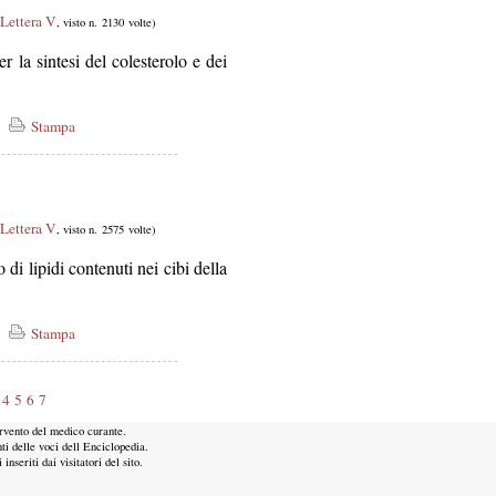
Lettera V
, visto n. 2130 volte)
er la sintesi del colesterolo e dei
Stampa
Lettera V
, visto n. 2575 volte)
o di lipidi contenuti nei cibi della
Stampa
4
5
6
7
ervento del medico curante.
ti delle voci dell Enciclopedia.
nseriti dai visitatori del sito.