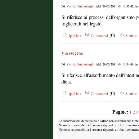
Viola Sinismagli
Di
(del 29/03/2011 @ 16:53:42, in
Si riferisce ai processi dell'organismo p
trigliceridi nel fegato.
(0)
(p)Link
Commenti
Storico
Via esogena
Viola Sinismagli
Di
(del 29/03/2011 @ 16:54:46, in
Si riferisce all'assorbimento dall'intestin
dieta.
(0)
(p)Link
Commenti
Storico
Pagine:
1
2
3
Le informazioni di medicina e salute non sostituiscono l'int
Nessuna responsabilità è assunta riguardo ai liberi inserimen
Nessuna responsabilità è assunta riguardo ai liberi commenti i