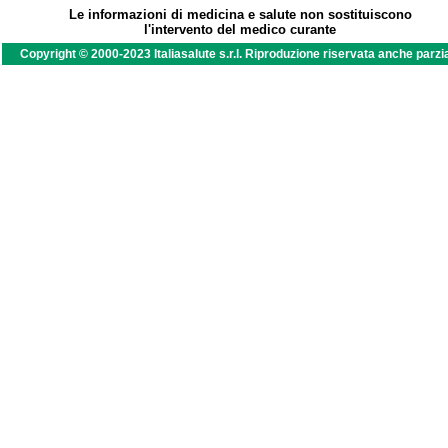
Le informazioni di medicina e salute non sostituiscono
l'intervento del medico curante
Copyright © 2000-2023 Italiasalute s.r.l. Riproduzione riservata anche parzi