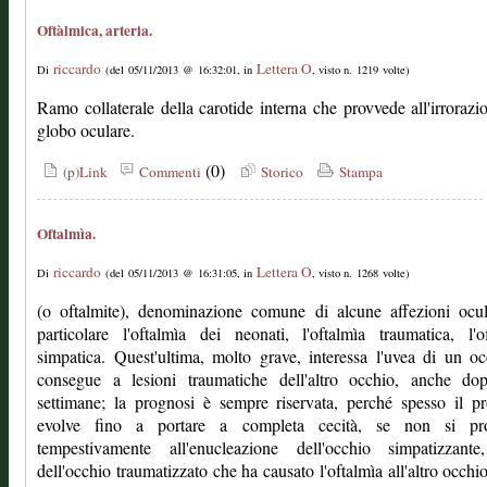
Oftàlmica, arteria.
riccardo
Lettera O
Di
(del 05/11/2013 @ 16:32:01, in
, visto n. 1219 volte)
Ramo collaterale della carotide interna che provvede all'irrorazi
globo oculare.
(0)
(p)Link
Commenti
Storico
Stampa
Oftalmìa.
riccardo
Lettera O
Di
(del 05/11/2013 @ 16:31:05, in
, visto n. 1268 volte)
(o oftalmite), denominazione comune di alcune affezioni ocul
particolare l'oftalmìa dei neonati, l'oftalmìa traumatica, l'o
simpatica. Quest'ultima, molto grave, interessa l'uvea di un o
consegue a lesioni traumatiche dell'altro occhio, anche do
settimane; la prognosi è sempre riservata, perché spesso il p
evolve fino a portare a completa cecità, se non si pr
tempestivamente all'enucleazione dell'occhio simpatizzante
dell'occhio traumatizzato che ha causato l'oftalmìa all'altro occhio