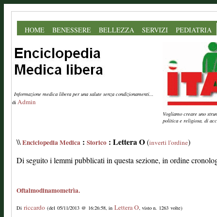
HOME
BENESSERE
BELLEZZA
SERVIZI
PEDIATRIA
Informazione medica libera per una salute senza condizionamenti...
Admin
di
Vogliamo creare uno strume
politica e religiosa, di a
:
: Lettera O
\\
(
)
Enciclopedia Medica
Storico
inverti l'ordine
Di seguito i lemmi pubblicati in questa sezione, in ordine cronolo
Oftalmodinamometrìa.
riccardo
Lettera O
Di
(del 05/11/2013 @ 16:26:58, in
, visto n. 1263 volte)