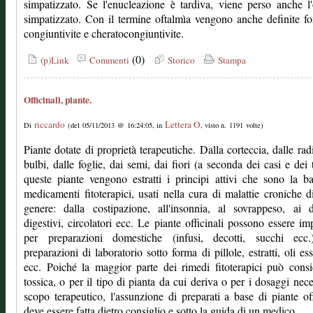
simpatizzato. Se l'enucleazione è tardiva, viene perso anche l
simpatizzato. Con il termine oftalmìa vengono anche definite f
congiuntivite e cheratocongiuntivite.
(0)
(p)Link
Commenti
Storico
Stampa
Officinali, piante.
riccardo
Lettera O
Di
(del 05/11/2013 @ 16:24:05, in
, visto n. 1191 volte)
Piante dotate di proprietà terapeutiche. Dalla corteccia, dalle radi
bulbi, dalle foglie, dai semi, dai fiori (a seconda dei casi e dei t
queste piante vengono estratti i principi attivi che sono la b
medicamenti fitoterapici, usati nella cura di malattie croniche d
genere: dalla costipazione, all'insonnia, al sovrappeso, ai d
digestivi, circolatori ecc. Le piante officinali possono essere im
per preparazioni domestiche (infusi, decotti, succhi ecc.
preparazioni di laboratorio sotto forma di pillole, estratti, oli ess
ecc. Poiché la maggior parte dei rimedi fitoterapici può consi
tossica, o per il tipo di pianta da cui deriva o per i dosaggi nece
scopo terapeutico, l'assunzione di preparati a base di piante off
deve essere fatta dietro consiglio e sotto la guida di un medico.