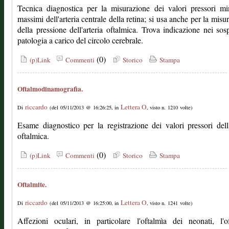
Tecnica diagnostica per la misurazione dei valori pressori m
massimi dell'arteria centrale della retina; si usa anche per la misu
della pressione dell'arteria oftalmica. Trova indicazione nei sosp
patologia a carico del circolo cerebrale.
(0)
(p)Link
Commenti
Storico
Stampa
Oftalmodinamografìa.
riccardo
Lettera O
Di
(del 05/11/2013 @ 16:26:25, in
, visto n. 1210 volte)
Esame diagnostico per la registrazione dei valori pressori dell'
oftalmica.
(0)
(p)Link
Commenti
Storico
Stampa
Oftalmite.
riccardo
Lettera O
Di
(del 05/11/2013 @ 16:25:00, in
, visto n. 1241 volte)
Affezioni oculari, in particolare l'oftalmìa dei neonati, l'o