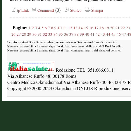
(0)
(p)Link
Commenti
Storico
Stampa
Pagine:
1
2
3
4
5
6
7
8
9
10
11
12
13
14
15
16
17
18
19
20
21
22
23
26
27
28
29
30
31
32
33
34
35
36
37
38
39
40
41
42
43
44
45
46
47
4
Le informazioni di medicina e salute non sostituiscono l'intervento del medico curante.
Nessuna responsabilità è assunta riguardo ai liberi inserimenti delle voci dell Enciclopedia.
Nessuna responsabilità è assunta riguardo ai liberi commenti inseriti dai visitatori del sito.
Redazione TEL. 351.666.0811
Via Albanese Ruffo 48, 00178 Roma
Centro Medico Okmedicina.it Via Albanese Ruffo 40-46, 00178
Copyright © 2000-2023 Okmedicina ONLUS Riproduzione riservat