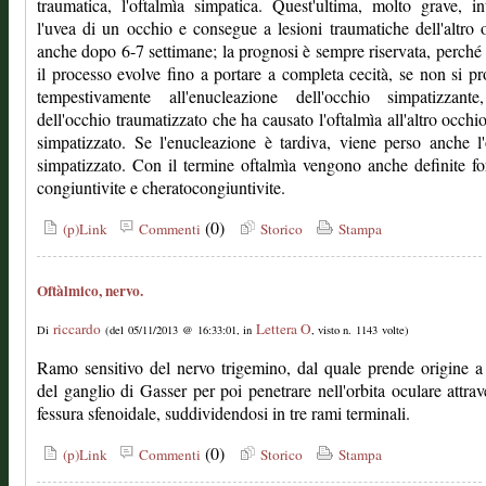
traumatica, l'oftalmìa simpatica. Quest'ultima, molto grave, in
l'uvea di un occhio e consegue a lesioni traumatiche dell'altro 
anche dopo 6-7 settimane; la prognosi è sempre riservata, perché
il processo evolve fino a portare a completa cecità, se non si p
tempestivamente all'enucleazione dell'occhio simpatizzante
dell'occhio traumatizzato che ha causato l'oftalmìa all'altro occhio
simpatizzato. Se l'enucleazione è tardiva, viene perso anche l
simpatizzato. Con il termine oftalmìa vengono anche definite f
congiuntivite e cheratocongiuntivite.
(0)
(p)Link
Commenti
Storico
Stampa
Oftàlmico, nervo.
riccardo
Lettera O
Di
(del 05/11/2013 @ 16:33:01, in
, visto n. 1143 volte)
Ramo sensitivo del nervo trigemino, dal quale prende origine a 
del ganglio di Gasser per poi penetrare nell'orbita oculare attrav
fessura sfenoidale, suddividendosi in tre rami terminali.
(0)
(p)Link
Commenti
Storico
Stampa