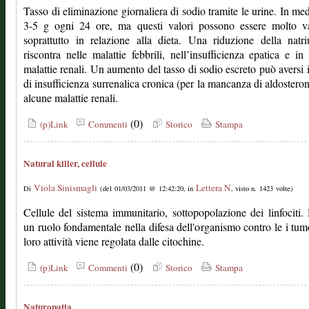
Tasso di eliminazione giornaliera di sodio tramite le urine. In med
3-5 g ogni 24 ore, ma questi valori possono essere molto var
soprattutto in relazione alla dieta. Una riduzione della natri
riscontra nelle malattie febbrili, nell’insufficienza epatica e in
malattie renali. Un aumento del tasso di sodio escreto può aversi 
di insufficienza surrenalica cronica (per la mancanza di aldosteron
alcune malattie renali.
(0)
(p)Link
Commenti
Storico
Stampa
Natural killer, cellule
Viola Sinismagli
Lettera N
Di
(del 01/03/2011 @ 12:42:20, in
, visto n. 1423 volte)
Cellule del sistema immunitario, sottopopolazione dei linfociti
un ruolo fondamentale nella difesa dell'organismo contro le i tum
loro attività viene regolata dalle citochine.
(0)
(p)Link
Commenti
Storico
Stampa
Naturopatia