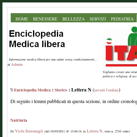
HOME
BENESSERE
BELLEZZA
SERVIZI
PEDIATRIA
Informazione medica libera per una salute senza condizionamenti...
Admin
di
Vogliamo creare uno strume
politica e religiosa, di a
:
: Lettera N
\\
(
)
Enciclopedia Medica
Storico
inverti l'ordine
Di seguito i lemmi pubblicati in questa sezione, in ordine cronolo
Natriuria
Viola Sinismagli
Lettera N
Di
(del 01/03/2011 @ 13:04:14, in
, visto n. 2710 volte)