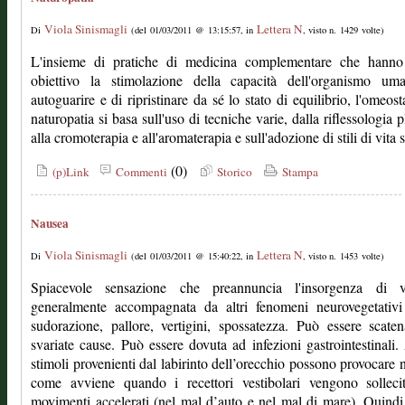
Viola Sinismagli
Lettera N
Di
(del 01/03/2011 @ 13:15:57, in
, visto n. 1429 volte)
L'insieme di pratiche di medicina complementare che hann
obiettivo la stimolazione della capacità dell'organismo um
autoguarire e di ripristinare da sé lo stato di equilibrio, l'omeost
naturopatia si basa sull'uso di tecniche varie, dalla riflessologia p
alla cromoterapia e all'aromaterapia e sull'adozione di stili di vita s
(0)
(p)Link
Commenti
Storico
Stampa
Nausea
Viola Sinismagli
Lettera N
Di
(del 01/03/2011 @ 15:40:22, in
, visto n. 1453 volte)
Spiacevole sensazione che preannuncia l'insorgenza di v
generalmente accompagnata da altri fenomeni neurovegetativi 
sudorazione, pallore, vertigini, spossatezza. Può essere scate
svariate cause. Può essere dovuta ad infezioni gastrointestinali
stimoli provenienti dal labirinto dell’orecchio possono provocare 
come avviene quando i recettori vestibolari vengono sollecit
movimenti accelerati (nel mal d’auto e nel mal di mare). Quind