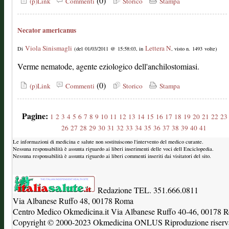
(0)
(p)Link
Commenti
Storico
Stampa
Necator americanus
Viola Sinismagli
Lettera N
Di
(del 01/03/2011 @ 15:58:03, in
, visto n. 1493 volte)
Verme nematode, agente eziologico dell'anchilostomiasi.
(0)
(p)Link
Commenti
Storico
Stampa
Pagine:
1
2
3
4
5
6
7
8
9
10
11
12
13
14
15
16
17
18
19
20
21
22
23
26
27
28
29
30
31
32
33
34
35
36
37
38
39
40
41
Le informazioni di medicina e salute non sostituiscono l'intervento del medico curante.
Nessuna responsabilità è assunta riguardo ai liberi inserimenti delle voci dell Enciclopedia.
Nessuna responsabilità è assunta riguardo ai liberi commenti inseriti dai visitatori del sito.
Redazione TEL. 351.666.0811
Via Albanese Ruffo 48, 00178 Roma
Centro Medico Okmedicina.it Via Albanese Ruffo 40-46, 00178
Copyright © 2000-2023 Okmedicina ONLUS Riproduzione riservat