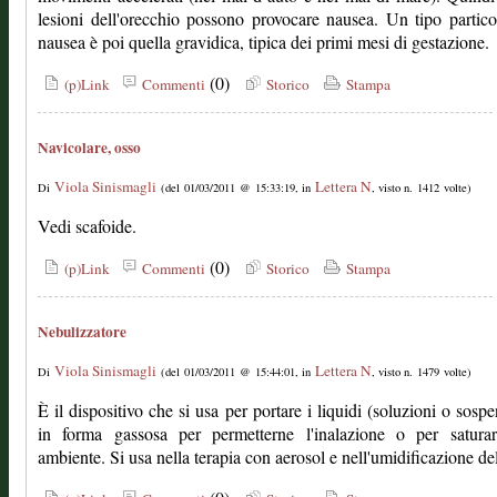
lesioni dell'orecchio possono provocare nausea. Un tipo partico
nausea è poi quella gravidica, tipica dei primi mesi di gestazione.
(0)
(p)Link
Commenti
Storico
Stampa
Navicolare, osso
Viola Sinismagli
Lettera N
Di
(del 01/03/2011 @ 15:33:19, in
, visto n. 1412 volte)
Vedi scafoide.
(0)
(p)Link
Commenti
Storico
Stampa
Nebulizzatore
Viola Sinismagli
Lettera N
Di
(del 01/03/2011 @ 15:44:01, in
, visto n. 1479 volte)
È il dispositivo che si usa per portare i liquidi (soluzioni o sospe
in forma gassosa per permetterne l'inalazione o per satura
ambiente. Si usa nella terapia con aerosol e nell'umidificazione dell