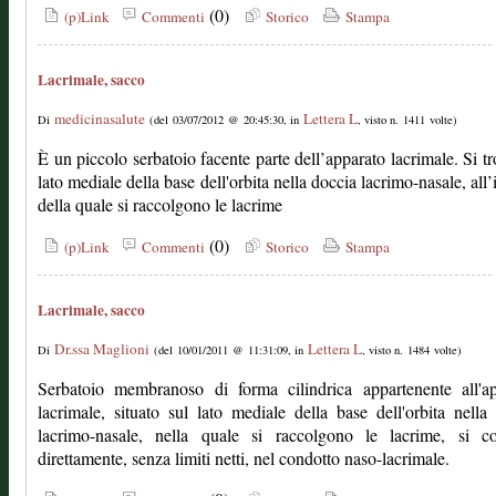
(0)
(p)Link
Commenti
Storico
Stampa
Lacrimale, sacco
medicinasalute
Lettera L
Di
(del 03/07/2012 @ 20:45:30, in
, visto n. 1411 volte)
È un piccolo serbatoio facente parte dell’apparato lacrimale. Si tr
lato mediale della base dell'orbita nella doccia lacrimo-nasale, all’
della quale si raccolgono le lacrime
(0)
(p)Link
Commenti
Storico
Stampa
Lacrimale, sacco
Dr.ssa Maglioni
Lettera L
Di
(del 10/01/2011 @ 11:31:09, in
, visto n. 1484 volte)
Serbatoio membranoso di forma cilindrica appartenente all'ap
lacrimale, situato sul lato mediale della base dell'orbita nella
lacrimo-nasale, nella quale si raccolgono le lacrime, si co
direttamente, senza limiti netti, nel condotto naso-lacrimale.