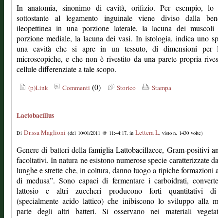
In anatomia, sinonimo di cavità, orifizio. Per esempio, lo 
sottostante al legamento inguinale viene diviso dalla bend
ileopettinea in una porzione laterale, la lacuna dei muscoli
porzione mediale, la lacuna dei vasi. In istologia, indica uno s
una cavità che si apre in un tessuto, di dimensioni per 
microscopiche, e che non è rivestito da una parete propria rives
cellule differenziate a tale scopo.
(0)
(p)Link
Commenti
Storico
Stampa
Lactobacillus
Dr.ssa Maglioni
Lettera L
Di
(del 10/01/2011 @ 11:44:17, in
, visto n. 1430 volte)
Genere di batteri della famiglia Lattobacillacee, Gram-positivi a
facoltativi. In natura ne esistono numerose specie caratterizzate d
lunghe e strette che, in coltura, danno luogo a tipiche formazioni a
di medusa”. Sono capaci di fermentare i carboidrati, convert
lattosio e altri zuccheri producono forti quantitativi di
(specialmente acido lattico) che inibiscono lo sviluppo alla 
parte degli altri batteri. Si osservano nei materiali vegeta