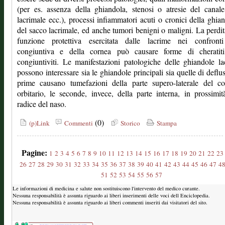
(per es. assenza della ghiandola, stenosi o atresie del canal
lacrimale ecc.), processi infiammatori acuti o cronici della ghia
del sacco lacrimale, ed anche tumori benigni o maligni. La perdit
funzione protettiva esercitata dalle lacrime nei confronti
congiuntiva e della cornea può causare forme di cheratit
congiuntiviti. Le manifestazioni patologiche delle ghiandole la
possono interessare sia le ghiandole principali sia quelle di deflu
prime causano tumefazioni della parte supero-laterale del co
orbitario, le seconde, invece, della parte interna, in prossimit
radice del naso.
(0)
(p)Link
Commenti
Storico
Stampa
Pagine:
1
2
3
4
5
6
7
8
9
10
11
12
13
14
15
16
17
18
19
20
21
22
23
26
27
28
29
30
31
32
33
34
35
36
37
38
39
40
41
42
43
44
45
46
47
4
51
52
53
54
55
56
57
Le informazioni di medicina e salute non sostituiscono l'intervento del medico curante.
Nessuna responsabilità è assunta riguardo ai liberi inserimenti delle voci dell Enciclopedia.
Nessuna responsabilità è assunta riguardo ai liberi commenti inseriti dai visitatori del sito.