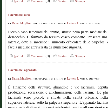
(0)
(p)Link
Commenti
Storico
Stampa
Lacrimale, osso
Dr.ssa Maglioni
Lettera L
Di
(del 10/01/2011 @ 11:26:44, in
, visto n. 1578 volte)
Piccolo osso lamellare del cranio, situato nella parte mediale dell
dell'occhio. È formato da tessuto osseo compatto. Presenta una
laterale, dove si inserisce il muscolo orbicolare delle palpebre,
faccia mediale attraversata da numerose rugosità.
(0)
(p)Link
Commenti
Storico
Stampa
Lacrimale, apparato
Dr.ssa Maglioni
Lettera L
Di
(del 04/01/2011 @ 17:11:16, in
, visto n. 1555 volte)
È l'insieme delle strutture, ghiandole e vie lacrimali, deputa
produzione, secrezione e all'eliminazione delle lacrime. Le gh
lacrimali sono piccole e situate nella cavità orbitaria, nell
superiore laterale, sotto la palpebra superiore. L’apparato lacrim
essere sede di diversi processi patologici, quali malformazioni co