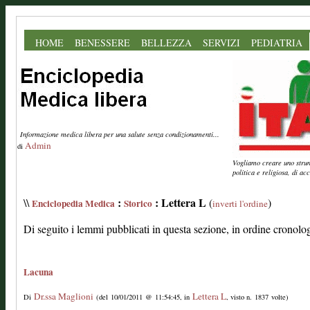
HOME
BENESSERE
BELLEZZA
SERVIZI
PEDIATRIA
Informazione medica libera per una salute senza condizionamenti...
Admin
di
Vogliamo creare uno strume
politica e religiosa, di a
:
: Lettera L
\\
(
)
Enciclopedia Medica
Storico
inverti l'ordine
Di seguito i lemmi pubblicati in questa sezione, in ordine cronolo
Lacuna
Dr.ssa Maglioni
Lettera L
Di
(del 10/01/2011 @ 11:54:45, in
, visto n. 1837 volte)