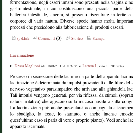
fermentazione, negli esseri umani sono presenti nella vagina e nel
gastrointestinale, in cui costituiscono una piccola parte dell
batterica intestinale, ancora, si possono riscontrare in ferite e 
corporee di varia natura. Diverse specie hanno molta importa
processi che presiedono alla fabbricazione di prodotti caseari.
(0)
(p)Link
Commenti
Storico
Stampa
Lacrimazione
Dr.ssa Maglioni
Lettera L
Di
(del 10/01/2011 @ 11:32:36, in
, visto n. 1603 volte)
Processo di secrezione delle lacrime da parte dell'apparato lacrim
lacrimazione è determinata da impulsi provenienti dalle fibre del 
nervoso vegetativo parasimpatico che arrivano alla ghiandola lac
Tali impulsi vengono generati, per via riflessa, da stimoli (sopratt
natura irritativa) che agiscono sulla mucosa nasale o sulla congi
La lacrimazione può anche presentarsi accompagnata a fenomen
lo sbadiglio, la tosse, lo starnuto, o anche intense emozio
quest’ultimo caso si parla di vero e proprio pianto). Vedi anche la
apparato lacrimale.