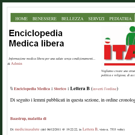
HOME
BENESSERE
BELLEZZA
SERVIZI
PEDIATRIA
Informazione medica libera per una salute senza condizionamenti...
Admin
di
Vogliamo creare uno strume
politica e religiosa, di a
:
: Lettera B
\\
(
)
Enciclopedia Medica
Storico
inverti l'ordine
Di seguito i lemmi pubblicati in questa sezione, in ordine cronolo
Baastrup, malattia di
medicinasalute
Lettera B
Di
(del 06/12/2011 @ 19:22:22, in
, visto n. 7533 volte)