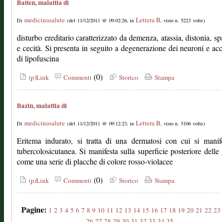
Batten, malattia di
medicinasalute
Lettera B
Di
(del 11/12/2011 @ 09:02:26, in
, visto n. 5223 volte)
disturbo ereditario caratterizzato da demenza, atassia, distonia, spa
e cecità. Si presenta in seguito a degenerazione dei neuroni e a
di lipofuscina
(0)
(p)Link
Commenti
Storico
Stampa
Bazin, malattia di
medicinasalute
Lettera B
Di
(del 11/12/2011 @ 09:12:23, in
, visto n. 5106 volte)
Eritema indurato, si tratta di una dermatosi con cui si manif
tubercolosicutanea. Si manifesta sulla superficie posteriore dell
come una serie di placche di colore rosso-violacee
(0)
(p)Link
Commenti
Storico
Stampa
Pagine:
1
2
3
4
5
6
7
8
9
10
11
12
13
14
15
16
17
18
19
20
21
22
23
26
27
28
29
30
31
32
33
34
35