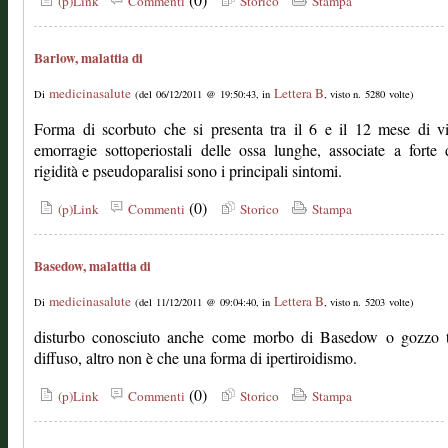
(p)Link
Commenti
Storico
Stampa
Barlow, malattia di
medicinasalute
Lettera B
Di
(del 06/12/2011 @ 19:50:43, in
, visto n. 5280 volte)
Forma di scorbuto che si presenta tra il 6 e il 12 mese di v
emorragie sottoperiostali delle ossa lunghe, associate a forte 
rigidità e pseudoparalisi sono i principali sintomi.
(0)
(p)Link
Commenti
Storico
Stampa
Basedow, malattia di
medicinasalute
Lettera B
Di
(del 11/12/2011 @ 09:04:40, in
, visto n. 5203 volte)
disturbo conosciuto anche come morbo di Basedow o gozzo t
diffuso, altro non è che una forma di ipertiroidismo.
(0)
(p)Link
Commenti
Storico
Stampa