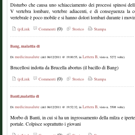
Disturbo che causa uno schiacciamento dei processi spinosi del
V vertebra lombare, vertebre adiacenti, e di conseguenza la 
vertebrale è poco mobile e si hanno dolori lombari durante i movi
(0)
(p)Link
Commenti
Storico
Stampa
Bang, malattia di
medicinasalute
Lettera B
Di
(del 06/12/2011 @ 19:00:55, in
, visto n. 5272 volte)
Brucellosi indotta da Brucella abortus (il bacillo di Bang)
(0)
(p)Link
Commenti
Storico
Stampa
Banti,malattia di
medicinasalute
Lettera B
Di
(del 06/12/2011 @ 19:52:32, in
, visto n. 5508 volte)
Morbo di Banti, in cui si ha un ingrossamento della milza e ipert
portale. Colpisce soprattutto i giovani
(0)