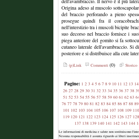
dell'avambraccio. Il nervo è il più later
Origina adeso al muscolo sottoscapolare
del braccio perforando a pieno spess
prosegue quindi fra il coracobrachi
nell'interstizio tra i muscoli bicipite br
suo decorso nel braccio fornisce i suoi
piega anteriore del gomito si fa sottoc
cutaneo laterale dell'avambraccio. Si d
posteriore e si distribuisce alla cute lat
(0)
(p)Link
Commenti
Storico
Pagine:
1
2
3
4
5
6
7
8
9
10
11
12
13
14
26
27
28
29
30
31
32
33
34
35
36
37
38
3
51
52
53
54
55
56
57
58
59
60
61
62
63
6
76
77
78
79
80
81
82
83
84
85
86
87
88
89
101
102
103
104
105
106
107
108
109
11
119
120
121
122
123
124
125
126
127
12
137
138
139
140
141
142
143
144
1
Le informazioni di medicina e salute non sostituiscono l'int
Nessuna responsabilità è assunta riguardo ai liberi inserimen