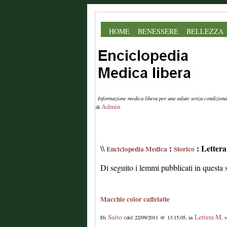
HOME
BENESSERE
BELLEZZA
Informazione medica libera per una salute senza condiziona
Admin
di
:
: Letter
\\
Enciclopedia Medica
Storico
Di seguito i lemmi pubblicati in questa 
Macchie color caffelatte
Saito
Lettera M
Di
(del 22/09/2011 @ 13:15:05, in
, 