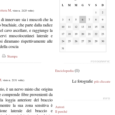
L
M
M
G
V
S
D
ettera M
, visto n. 2125 volte)
1
2
di innervare sia i muscoli che la
3
4
5
6
7
8
9
 brachiale, che parte dalla radice
10
11
12
13
14
15
16
del cavo ascellare, e raggiunge la
17
18
19
20
21
22
23
nervi muscolocutànei laterale e
si diramano rispettivamente alle
24
25
26
27
28
29
30
della coscia
31
Stampa
(1)
Enciclopedia
M
, visto n. 2131 volte)
Le fotografie
più cliccate
io, è un nervo misto che origina
 e comprende fibre provenienti da
a loggia anteriore del braccio
, mentre la sua zona sensitiva è
Autori
gione laterale del braccio e
Il perché