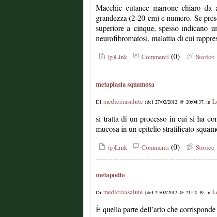
Macchie cutanee marrone chiaro da a
grandezza (2-20 cm) e numero. Se presen
superiore a cinque, spesso indicano u
neurofibromatosi, malattia di cui rappre
(0)
(p)Link
Commenti
Storico
metaplasia squamosa
medicinasalute
L
Di
(del 27/02/2012 @ 20:04:37, in
si tratta di un processo in cui si ha co
mucosa in un epitelio stratificato squa
(0)
(p)Link
Commenti
Storico
metapodio
medicinasalute
L
Di
(del 24/02/2012 @ 21:40:49, in
È quella parte dell’arto che corrisponde