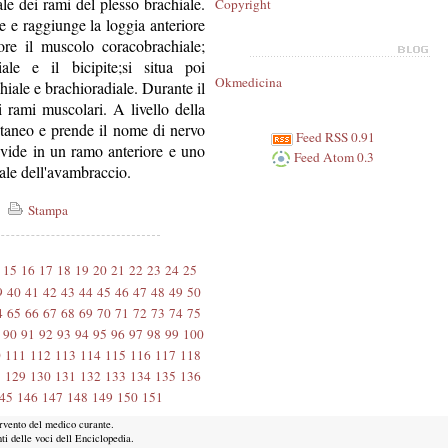
ale dei rami del plesso brachiale.
Copyright
 e raggiunge la loggia anteriore
ore il muscolo coracobrachiale;
ale e il bicipite;si situa poi
Okmedicina
achiale e brachioradiale. Durante il
 rami muscolari. A livello della
utaneo e prende il nome di nervo
Feed RSS 0.91
ivide in un ramo anteriore e uno
Feed Atom 0.3
erale dell'avambraccio.
Stampa
15
16
17
18
19
20
21
22
23
24
25
9
40
41
42
43
44
45
46
47
48
49
50
4
65
66
67
68
69
70
71
72
73
74
75
90
91
92
93
94
95
96
97
98
99
100
0
111
112
113
114
115
116
117
118
8
129
130
131
132
133
134
135
136
45
146
147
148
149
150
151
ervento del medico curante.
ti delle voci dell Enciclopedia.