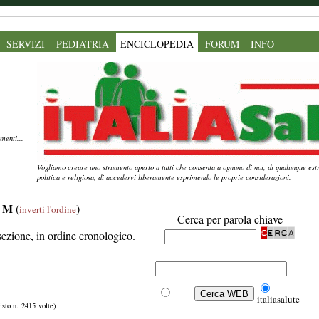
SERVIZI
PEDIATRIA
ENCICLOPEDIA
FORUM
INFO
menti...
Vogliamo creare uno strumento aperto a tutti che consenta a ognuno di noi, di qualunque estr
politica e religiosa, di accedervi liberamente esprimendo le proprie considerazioni.
a M
(
)
inverti l'ordine
Cerca per parola chiave
sezione, in ordine cronologico.
Web
italiasalute
visto n. 2415 volte)