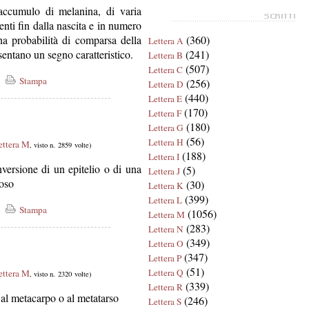
ccumulo di melanina, di varia
ti fin dalla nascita e in numero
na probabilità di comparsa della
(360)
Lettera A
sentano un segno caratteristico.
(241)
Lettera B
(507)
Lettera C
Stampa
(256)
Lettera D
(440)
Lettera E
(170)
Lettera F
(180)
Lettera G
(56)
Lettera H
ettera M
, visto n. 2859 volte)
(188)
Lettera I
nversione di un epitelio o di una
(5)
Lettera J
moso
(30)
Lettera K
(399)
Lettera L
Stampa
(1056)
Lettera M
(283)
Lettera N
(349)
Lettera O
(347)
Lettera P
(51)
Lettera Q
ettera M
, visto n. 2320 volte)
(339)
Lettera R
 al metacarpo o al metatarso
(246)
Lettera S