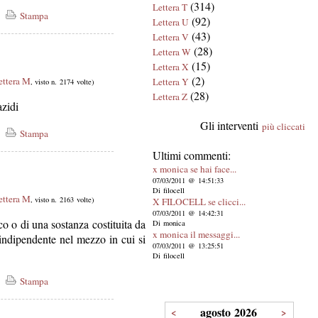
(314)
Lettera T
Stampa
(92)
Lettera U
(43)
Lettera V
(28)
Lettera W
(15)
Lettera X
(2)
ettera M
Lettera Y
, visto n. 2174 volte)
(28)
Lettera Z
azidi
Gli interventi
più cliccati
Stampa
Ultimi commenti:
x monica se hai face...
07/03/2011 @ 14:51:33
Di filocell
ettera M
, visto n. 2163 volte)
X FILOCELL se clicci...
07/03/2011 @ 14:42:31
o o di una sostanza costituita da
Di monica
x monica il messaggi...
ndipendente nel mezzo in cui si
07/03/2011 @ 13:25:51
Di filocell
Stampa
agosto 2026
<
>