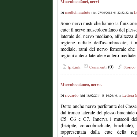
Muscolocutànei, nervi
medicinasalute
L
Di
(del 27/06/2012 @ 22:52:32, in
Sono nervi misti che hanno la funzione 
cute: il nervo muscolocutàneo del plesso
laterale del nervo mediano, all'altezza 
regione radiale dell'avambraccio; i 
mediale, rami del nervo femorale che 
regioni antero-laterale e antero-mediale 
(0)
(p)Link
Commenti
Storico
Muscolocutaneo, nervo.
riccardo
Lettera 
Di
(del 18/02/2014 @ 16:26:46, in
Detto anche nervo perforante del Casser
dal tronco laterale del plesso brachiale
C5, C6 e C7. Innerva i muscoli dell
(bicipite, coracobrachiale, brachiale)
rappresentata dalla cute della re