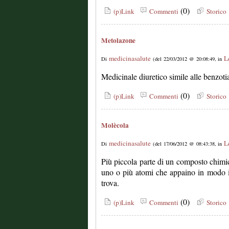
(0)
(p)Link
Commenti
Storico
Metolazone
medicinasalute
L
Di
(del 22/03/2012 @ 20:08:49, in
Medicinale diuretico simile alle benzoti
(0)
(p)Link
Commenti
Storico
Molècola
medicinasalute
L
Di
(del 17/06/2012 @ 08:43:38, in
Più piccola parte di un composto chimic
uno o più atomi che appaino in modo i
trova.
(0)
(p)Link
Commenti
Storico