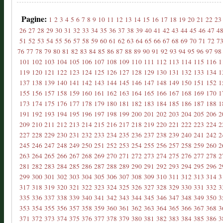
Pagine:
1
2
3
4
5
6
7
8
9
10
11
12
13
14
15
16
17
18
19
20
21
22
23
26
27
28
29
30
31
32
33
34
35
36
37
38
39
40
41
42
43
44
45
46
47
4
51
52
53
54
55
56
57
58
59
60
61
62
63
64
65
66
67
68
69
70
71
72
7
76
77
78
79
80
81
82
83
84
85
86
87
88
89
90
91
92
93
94
95
96
97
98
101
102
103
104
105
106
107
108
109
110
111
112
113
114
115
116
1
119
120
121
122
123
124
125
126
127
128
129
130
131
132
133
134
1
137
138
139
140
141
142
143
144
145
146
147
148
149
150
151
152
1
155
156
157
158
159
160
161
162
163
164
165
166
167
168
169
170
1
173
174
175
176
177
178
179
180
181
182
183
184
185
186
187
188
1
191
192
193
194
195
196
197
198
199
200
201
202
203
204
205
206
2
209
210
211
212
213
214
215
216
217
218
219
220
221
222
223
224
2
227
228
229
230
231
232
233
234
235
236
237
238
239
240
241
242
2
245
246
247
248
249
250
251
252
253
254
255
256
257
258
259
260
2
263
264
265
266
267
268
269
270
271
272
273
274
275
276
277
278
2
281
282
283
284
285
286
287
288
289
290
291
292
293
294
295
296
2
299
300
301
302
303
304
305
306
307
308
309
310
311
312
313
314
3
317
318
319
320
321
322
323
324
325
326
327
328
329
330
331
332
3
335
336
337
338
339
340
341
342
343
344
345
346
347
348
349
350
3
353
354
355
356
357
358
359
360
361
362
363
364
365
366
367
368
3
371
372
373
374
375
376
377
378
379
380
381
382
383
384
385
386
3