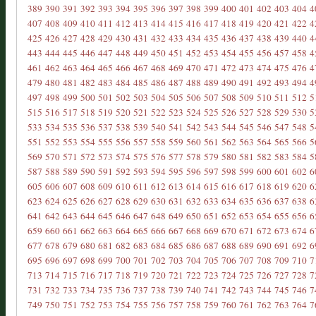
389
390
391
392
393
394
395
396
397
398
399
400
401
402
403
404
4
407
408
409
410
411
412
413
414
415
416
417
418
419
420
421
422
4
425
426
427
428
429
430
431
432
433
434
435
436
437
438
439
440
4
443
444
445
446
447
448
449
450
451
452
453
454
455
456
457
458
4
461
462
463
464
465
466
467
468
469
470
471
472
473
474
475
476
4
479
480
481
482
483
484
485
486
487
488
489
490
491
492
493
494
4
497
498
499
500
501
502
503
504
505
506
507
508
509
510
511
512
5
515
516
517
518
519
520
521
522
523
524
525
526
527
528
529
530
5
533
534
535
536
537
538
539
540
541
542
543
544
545
546
547
548
5
551
552
553
554
555
556
557
558
559
560
561
562
563
564
565
566
5
569
570
571
572
573
574
575
576
577
578
579
580
581
582
583
584
5
587
588
589
590
591
592
593
594
595
596
597
598
599
600
601
602
6
605
606
607
608
609
610
611
612
613
614
615
616
617
618
619
620
6
623
624
625
626
627
628
629
630
631
632
633
634
635
636
637
638
6
641
642
643
644
645
646
647
648
649
650
651
652
653
654
655
656
6
659
660
661
662
663
664
665
666
667
668
669
670
671
672
673
674
6
677
678
679
680
681
682
683
684
685
686
687
688
689
690
691
692
6
695
696
697
698
699
700
701
702
703
704
705
706
707
708
709
710
7
713
714
715
716
717
718
719
720
721
722
723
724
725
726
727
728
7
731
732
733
734
735
736
737
738
739
740
741
742
743
744
745
746
7
749
750
751
752
753
754
755
756
757
758
759
760
761
762
763
764
7