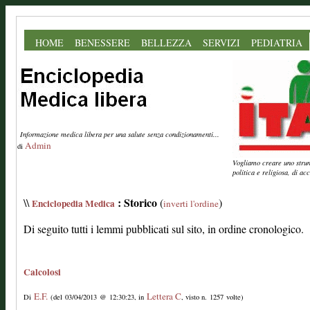
HOME
BENESSERE
BELLEZZA
SERVIZI
PEDIATRIA
Informazione medica libera per una salute senza condizionamenti...
Admin
di
Vogliamo creare uno strume
politica e religiosa, di a
: Storico
\\
(
)
Enciclopedia Medica
inverti l'ordine
Di seguito tutti i lemmi pubblicati sul sito, in ordine cronologico.
Calcolosi
E.F.
Lettera C
Di
(del 03/04/2013 @ 12:30:23, in
, visto n. 1257 volte)