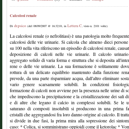
Calcolosi renale
dr.psico
Lettera C
Di
(del 08/09/2007 @ 16:32:01, in
, visto n. 2101 volte)
La calcolosi renale (o nefrolitiasi) è una patologia molto frequente,
calcolosi delle vie urinarie. Si calcola che almeno dieci persone
su 100 nella vita riferiscono un episodio di calcolosi renale, causat
deposizione di calcoli nelle vie urinarie. Il calcolo urinar
aggregato solido di varia forma e struttura che si deposita all'inte
rene o delle vie urinarie. La sua formazione è solitamente dovu
rottura di un delicato equilibrio mantenuto dalla funzione ren
prevede, da una parte risparmiare acqua, dall'altro eliminare sost
vario genere scarsamente solubili. In condizioni fisiologi
formazione di calcoli non avviene per la presenza nelle urine di s
che impediscono la precipitazione e la cristallizzazione dei sali di
e di altre che legano il calcio in complessi solubili. Se le u
saturano di composti insolubili si producono in una prima fa
cristalli che aggregandosi fra loro danno origine al calcolo. Il trat
si divide in due fasi, la prima mira alla sopressione dei sintom
caso: * Colica, si somministrano oppioidi come il ketorolac * Vom