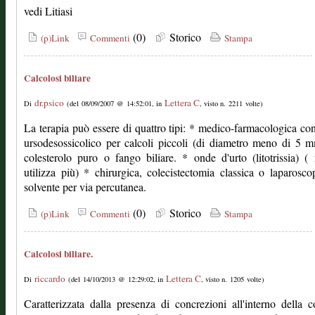
vedi Litiasi
(0)
Storico
(p)Link
Commenti
Stampa
Calcolosi biliare
dr.psico
Lettera C
Di
(del 08/09/2007 @ 14:52:01, in
, visto n. 2211 volte)
La terapia può essere di quattro tipi: * medico-farmacologica co
ursodesossicolico per calcoli piccoli (di diametro meno di 5 
colesterolo puro o fango biliare. * onde d'urto (litotrissia) (
utilizza più) * chirurgica, colecistectomia classica o laparosco
solvente per via percutanea.
(0)
Storico
(p)Link
Commenti
Stampa
Calcolosi biliare.
riccardo
Lettera C
Di
(del 14/10/2013 @ 12:29:02, in
, visto n. 1205 volte)
Caratterizzata dalla presenza di concrezioni all'interno della co