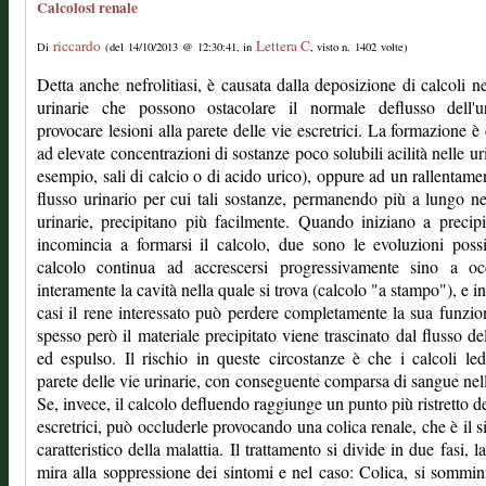
Calcolosi renale
riccardo
Lettera C
Di
(del 14/10/2013 @ 12:30:41, in
, visto n. 1402 volte)
Detta anche nefrolitiasi, è causata dalla deposizione di calcoli ne
urinarie che possono ostacolare il normale deflusso dell'u
provocare lesioni alla parete delle vie escretrici. La formazione è
ad elevate concentrazioni di sostanze poco solubili acilità nelle ur
esempio, sali di calcio o di acido urico), oppure ad un rallentame
flusso urinario per cui tali sostanze, permanendo più a lungo ne
urinarie, precipitano più facilmente. Quando iniziano a precipi
incomincia a formarsi il calcolo, due sono le evoluzioni possib
calcolo continua ad accrescersi progressivamente sino a oc
interamente la cavità nella quale si trova (calcolo "a stampo"), e in
casi il rene interessato può perdere completamente la sua funzio
spesso però il materiale precipitato viene trascinato dal flusso del
ed espulso. Il rischio in queste circostanze è che i calcoli le
parete delle vie urinarie, con conseguente comparsa di sangue nell
Se, invece, il calcolo defluendo raggiunge un punto più ristretto de
escretrici, può occluderle provocando una colica renale, che è il 
caratteristico della malattia. Il trattamento si divide in due fasi, l
mira alla soppressione dei sintomi e nel caso: Colica, si sommin