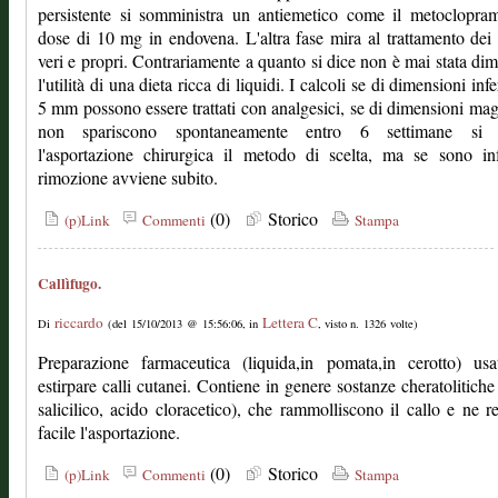
persistente si somministra un antiemetico come il metoclopra
dose di 10 mg in endovena. L'altra fase mira al trattamento dei 
veri e propri. Contrariamente a quanto si dice non è mai stata dim
l'utilità di una dieta ricca di liquidi. I calcoli se di dimensioni infe
5 mm possono essere trattati con analgesici, se di dimensioni mag
non spariscono spontaneamente entro 6 settimane si r
l'asportazione chirurgica il metodo di scelta, ma se sono inf
rimozione avviene subito.
(0)
Storico
(p)Link
Commenti
Stampa
Callìfugo.
riccardo
Lettera C
Di
(del 15/10/2013 @ 15:56:06, in
, visto n. 1326 volte)
Preparazione farmaceutica (liquida,in pomata,in cerotto) usa
estirpare calli cutanei. Contiene in genere sostanze cheratolitiche
salicilico, acido cloracetico), che rammolliscono il callo e ne 
facile l'asportazione.
(0)
Storico
(p)Link
Commenti
Stampa