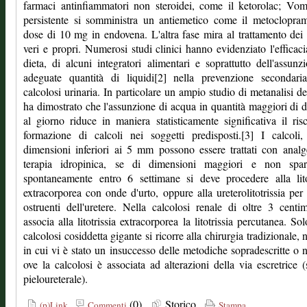
farmaci antinfiammatori non steroidei, come il ketorolac; Vom
persistente si somministra un antiemetico come il metoclopra
dose di 10 mg in endovena. L'altra fase mira al trattamento dei 
veri e propri. Numerosi studi clinici hanno evidenziato l'efficaci
dieta, di alcuni integratori alimentari e soprattutto dell'assunz
adeguate quantità di liquidi[2] nella prevenzione secondaria
calcolosi urinaria. In particolare un ampio studio di metanalisi d
ha dimostrato che l'assunzione di acqua in quantità maggiori di du
al giorno riduce in maniera statisticamente significativa il ris
formazione di calcoli nei soggetti predisposti.[3] I calcoli
dimensioni inferiori ai 5 mm possono essere trattati con analg
terapia idropinica, se di dimensioni maggiori e non spar
spontaneamente entro 6 settimane si deve procedere alla lito
extracorporea con onde d'urto, oppure alla ureterolitotrissia per 
ostruenti dell'uretere. Nella calcolosi renale di oltre 3 centim
associa alla litotrissia extracorporea la litotrissia percutanea. Sol
calcolosi cosiddetta gigante si ricorre alla chirurgia tradizionale, n
in cui vi è stato un insuccesso delle metodiche sopradescritte o n
ove la calcolosi è associata ad alterazioni della via escretrice (
pieloureterale).
(0)
Storico
(p)Link
Commenti
Stampa