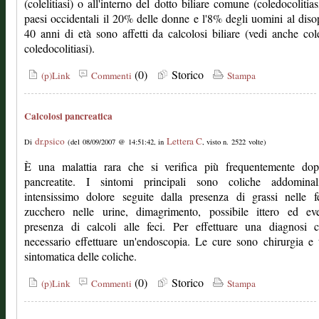
(colelitiasi) o all'interno del dotto biliare comune (coledocolitias
paesi occidentali il 20% delle donne e l'8% degli uomini al diso
40 anni di età sono affetti da calcolosi biliare (vedi anche colel
coledocolitiasi).
(0)
Storico
(p)Link
Commenti
Stampa
Calcolosi pancreatica
dr.psico
Lettera C
Di
(del 08/09/2007 @ 14:51:42, in
, visto n. 2522 volte)
È una malattia rara che si verifica più frequentemente do
pancreatite. I sintomi principali sono coliche addomina
intensissimo dolore seguite dalla presenza di grassi nelle f
zucchero nelle urine, dimagrimento, possibile ittero ed eve
presenza di calcoli alle feci. Per effettuare una diagnosi c
necessario effettuare un'endoscopia. Le cure sono chirurgia e 
sintomatica delle coliche.
(0)
Storico
(p)Link
Commenti
Stampa