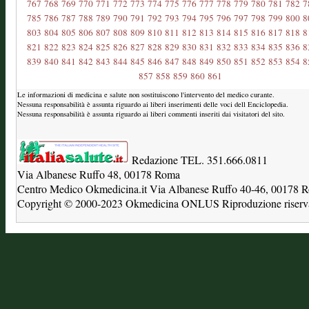
767
768
769
770
771
772
773
774
775
776
777
778
779
780
781
782
7
785
786
787
788
789
790
791
792
793
794
795
796
797
798
799
800
8
803
804
805
806
807
808
809
810
811
812
813
814
815
816
817
818
8
821
822
823
824
825
826
827
828
829
830
831
832
833
834
835
836
8
839
840
841
842
843
844
845
846
847
848
849
850
851
852
853
854
8
857
858
859
860
861
Le informazioni di medicina e salute non sostituiscono l'intervento del medico curante.
Nessuna responsabilità è assunta riguardo ai liberi inserimenti delle voci dell Enciclopedia.
Nessuna responsabilità è assunta riguardo ai liberi commenti inseriti dai visitatori del sito.
Redazione TEL. 351.666.0811
Via Albanese Ruffo 48, 00178 Roma
Centro Medico Okmedicina.it Via Albanese Ruffo 40-46, 00178
Copyright © 2000-2023 Okmedicina ONLUS Riproduzione riservat