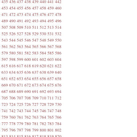
4
435
436
437
438
439
440
441
442
2
453
454
455
456
457
458
459
460
0
471
472
473
474
475
476
477
478
8
489
490
491
492
493
494
495
496
6
507
508
509
510
511
512
513
514
4
525
526
527
528
529
530
531
532
2
543
544
545
546
547
548
549
550
0
561
562
563
564
565
566
567
568
8
579
580
581
582
583
584
585
586
6
597
598
599
600
601
602
603
604
4
615
616
617
618
619
620
621
622
2
633
634
635
636
637
638
639
640
0
651
652
653
654
655
656
657
658
8
669
670
671
672
673
674
675
676
6
687
688
689
690
691
692
693
694
4
705
706
707
708
709
710
711
712
2
723
724
725
726
727
728
729
730
0
741
742
743
744
745
746
747
748
8
759
760
761
762
763
764
765
766
6
777
778
779
780
781
782
783
784
4
795
796
797
798
799
800
801
802
2
813
814
815
816
817
818
819
820