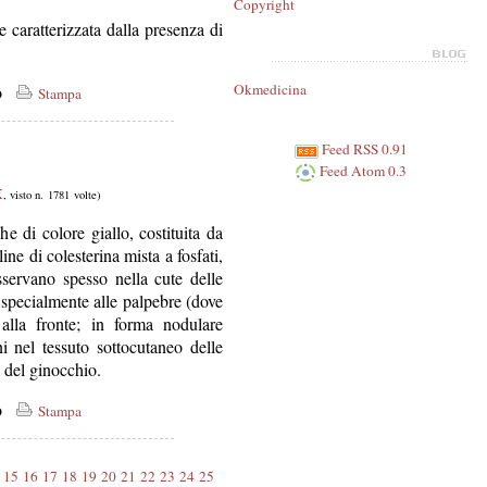
Copyright
e caratterizzata dalla presenza di
Okmedicina
co
Stampa
Feed RSS 0.91
Feed Atom 0.3
X
, visto n. 1781 volte)
 di colore giallo, costituita da
line di colesterina mista a fosfati,
sservano spesso nella cute delle
 specialmente alle palpebre (dove
lla fronte; in forma nodulare
i nel tessuto sottocutaneo delle
e del ginocchio.
co
Stampa
15
16
17
18
19
20
21
22
23
24
25