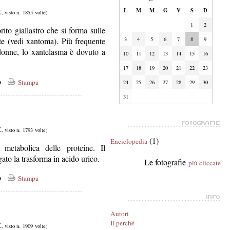
L
M
M
G
V
S
D
X
, visto n. 1855 volte)
1
2
ito giallastro che si forma sulle
ute (vedi xantoma). Più frequente
3
4
5
6
7
8
9
 donne, lo xantelasma è dovuto a
10
11
12
13
14
15
16
17
18
19
20
21
22
23
co
Stampa
24
25
26
27
28
29
30
31
X
, visto n. 1793 volte)
(1)
Enciclopedia
 metabolica delle proteine. Il
ato la trasforma in acido urico.
Le fotografie
più cliccate
co
Stampa
Autori
Il perché
X
, visto n. 1909 volte)