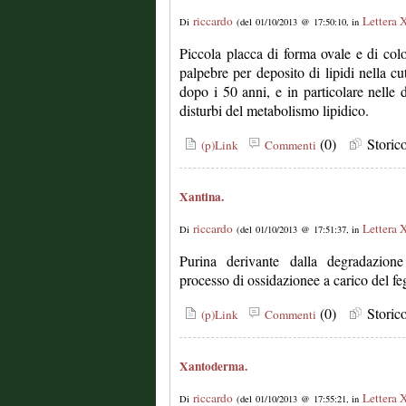
riccardo
Lettera 
Di
(del 01/10/2013 @ 17:50:10, in
Piccola placca di forma ovale e di color
palpebre per deposito di lipidi nella c
dopo i 50 anni, e in particolare nelle
disturbi del metabolismo lipidico.
(0)
Stori
(p)Link
Commenti
Xantina.
riccardo
Lettera 
Di
(del 01/10/2013 @ 17:51:37, in
Purina derivante dalla degradazione
processo di ossidazionee a carico del feg
(0)
Stori
(p)Link
Commenti
Xantoderma.
riccardo
Lettera 
Di
(del 01/10/2013 @ 17:55:21, in