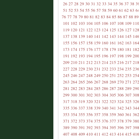
26
27
28
29
30
31
32
33
34
35
36
37
38
3
51
52
53
54
55
56
57
58
59
60
61
62
63
6
76
77
78
79
80
81
82
83
84
85
86
87
88
89
101
102
103
104
105
106
107
108
109
11
119
120
121
122
123
124
125
126
127
12
137
138
139
140
141
142
143
144
145
14
155
156
157
158
159
160
161
162
163
16
173
174
175
176
177
178
179
180
181
18
191
192
193
194
195
196
197
198
199
20
209
210
211
212
213
214
215
216
217
21
227
228
229
230
231
232
233
234
235
23
245
246
247
248
249
250
251
252
253
25
263
264
265
266
267
268
269
270
271
27
281
282
283
284
285
286
287
288
289
29
299
300
301
302
303
304
305
306
307
30
317
318
319
320
321
322
323
324
325
32
335
336
337
338
339
340
341
342
343
34
353
354
355
356
357
358
359
360
361
36
371
372
373
374
375
376
377
378
379
38
389
390
391
392
393
394
395
396
397
39
407
408
409
410
411
412
413
414
415
41