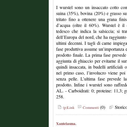
I wurstel sono un insaccato cotto co
suina (35%), bovina (20%) e grasso suino
tritato fino a ottenere una grana fin
d’acqua (oltre il 60%). Wurstel è il 
tedesco che indica la salsiccia; si tra
dell’Europa del nord, che ha raggiunto l
ultimi decenni. I tagli di carne impiega
fase produttiva assume un’importanza ess
prodotto finale. La prima fase prevede
aggiunta di ghiaccio per evitarne il su
quindi insaccata, in budelli artificiali 
nel primo caso, l’involucro viene poi
senza pelle. L’ultima fase prevede l
prodotto. Infine i wurstel sono raffred
AL. - Carboidrati: 0; proteine: 11,3; gr
258.
(0)
Stori
(p)Link
Commenti
Xantelasma.