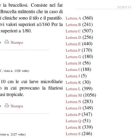
 la brucellosi. Consiste nel far
i Brucella militentis che in caso di
cliniche sono il tifo e il paratifo.
(360)
Lettera A
ivi valori superiori a1/160 Per la
(241)
Lettera B
 superiori a 1/80.
(507)
Lettera C
(256)
Lettera D
co
Stampa
(440)
Lettera E
(170)
Lettera F
(180)
Lettera G
(56)
Lettera H
(188)
Lettera I
W
, visto n. 1328 volte)
(5)
Lettera J
 cm le cui larve microfilarie
(30)
Lettera K
 in cui provocano la filariosi
(399)
Lettera L
si tropicale.
(1056)
Lettera M
(283)
Lettera N
co
Stampa
(349)
Lettera O
(347)
Lettera P
(51)
Lettera Q
(339)
Lettera R
(246)
Lettera S
 visto n. 2127 volte)