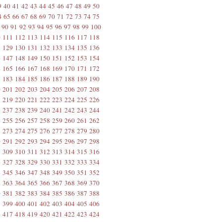
9
40
41
42
43
44
45
46
47
48
49
50
4
65
66
67
68
69
70
71
72
73
74
75
90
91
92
93
94
95
96
97
98
99
100
0
111
112
113
114
115
116
117
118
8
129
130
131
132
133
134
135
136
6
147
148
149
150
151
152
153
154
4
165
166
167
168
169
170
171
172
2
183
184
185
186
187
188
189
190
0
201
202
203
204
205
206
207
208
8
219
220
221
222
223
224
225
226
6
237
238
239
240
241
242
243
244
4
255
256
257
258
259
260
261
262
2
273
274
275
276
277
278
279
280
0
291
292
293
294
295
296
297
298
8
309
310
311
312
313
314
315
316
6
327
328
329
330
331
332
333
334
4
345
346
347
348
349
350
351
352
2
363
364
365
366
367
368
369
370
0
381
382
383
384
385
386
387
388
8
399
400
401
402
403
404
405
406
6
417
418
419
420
421
422
423
424