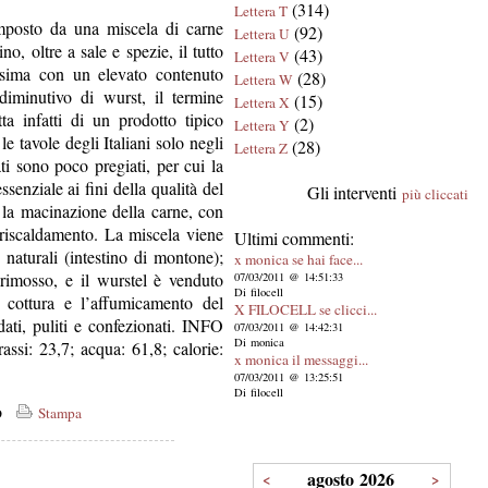
(314)
Lettera T
mposto da una miscela di carne
(92)
Lettera U
, oltre a sale e spezie, il tutto
(43)
Lettera V
issima con un elevato contenuto
(28)
Lettera W
diminutivo di wurst, il termine
(15)
Lettera X
tta infatti di un prodotto tipico
(2)
Lettera Y
e tavole degli Italiani solo negli
(28)
Lettera Z
ti sono poco pregiati, per cui la
enziale ai fini della qualità del
Gli interventi
più cliccati
 la macinazione della carne, con
rriscaldamento. La miscela viene
Ultimi commenti:
o naturali (intestino di montone);
x monica se hai face...
 rimosso, e il wurstel è venduto
07/03/2011 @ 14:51:33
Di filocell
a cottura e l’affumicamento del
X FILOCELL se clicci...
dati, puliti e confezionati. INFO
07/03/2011 @ 14:42:31
Di monica
assi: 23,7; acqua: 61,8; calorie:
x monica il messaggi...
07/03/2011 @ 13:25:51
Di filocell
co
Stampa
agosto 2026
<
>