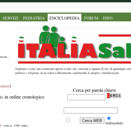
SERVIZI
PEDIATRIA
ENCICLOPEDIA
FORUM
INFO
menti...
Vogliamo creare uno strumento aperto a tutti che consenta a ognuno di noi, di qualunque estr
politica e religiosa, di accedervi liberamente esprimendo le proprie considerazioni.
)
'ordine
Cerca per parola chiave
ito, in ordine cronologico.
Web
italiasalute
W
, visto n. 1356 volte)