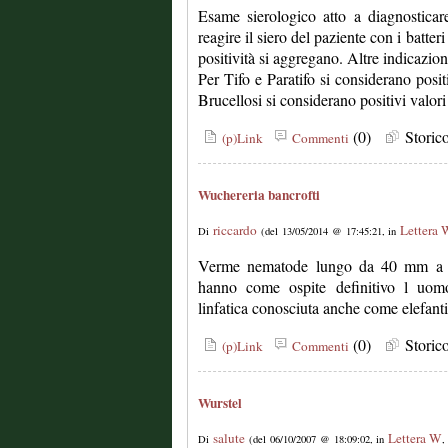
Esame sierologico atto a diagnosticare
reagire il siero del paziente con i batter
positività si aggregano. Altre indicazioni 
Per Tifo e Paratifo si considerano posit
Brucellosi si considerano positivi valori
(0)
Stori
(p)Link
Commenti
Wuchereria bancrofti
riccardo
Lettera 
Di
(del 13/05/2014 @ 17:45:21, in
Verme nematode lungo da 40 mm a 10
hanno come ospite definitivo l uomo
linfatica conosciuta anche come elefantia
(0)
Stori
(p)Link
Commenti
Wurstel
salute
Lettera W
Di
(del 06/10/2007 @ 18:09:02, in
,