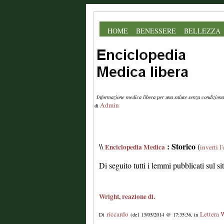
HOME
BENESSERE
BELLEZZA
Informazione medica libera per una salute senza condiziona
Admin
di
: Storico
\\
(
Enciclopedia Medica
inverti l
Di seguito tutti i lemmi pubblicati sul s
Wright, reazione di.
riccardo
Lettera 
Di
(del 13/05/2014 @ 17:35:36, in