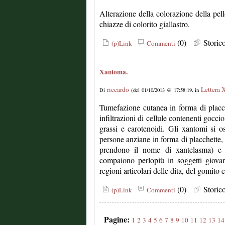
Alterazione della colorazione della pell
chiazze di colorito giallastro.
(0)
Stori
(p)Link
Commenti
Xantoma.
riccardo
Lettera 
Di
(del 01/10/2013 @ 17:58:19, in
Tumefazione cutanea in forma di placche
infiltrazioni di cellule contenenti goccio
grassi e carotenoidi. Gli xantomi si o
persone anziane in forma di placchette,
prendono il nome di xantelasma) e a
compaiono perlopiù in soggetti giovan
regioni articolari delle dita, del gomito 
(0)
Stori
(p)Link
Commenti
Pagine:
1
2
3
4
5
6
7
8
9
10
11
12
13
14