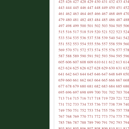
425
426
427
428
429
430
431
432
433
43
443
444
445
446
447
448
449
450
451
45
461
462
463
464
465
466
467
468
469
47
479
480
481
482
483
484
485
486
487
48
497
498
499
500
501
502
503
504
505
50
515
516
517
518
519
520
521
522
523
52
533
534
535
536
537
538
539
540
541
54
551
552
553
554
555
556
557
558
559
56
569
570
571
572
573
574
575
576
577
57
587
588
589
590
591
592
593
594
595
59
605
606
607
608
609
610
611
612
613
61
623
624
625
626
627
628
629
630
631
63
641
642
643
644
645
646
647
648
649
65
659
660
661
662
663
664
665
666
667
66
677
678
679
680
681
682
683
684
685
68
695
696
697
698
699
700
701
702
703
70
713
714
715
716
717
718
719
720
721
72
731
732
733
734
735
736
737
738
739
74
749
750
751
752
753
754
755
756
757
75
767
768
769
770
771
772
773
774
775
77
785
786
787
788
789
790
791
792
793
79
803
804
805
806
807
808
809
810
811
81