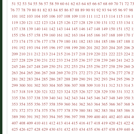
51
52
53
54
55
56
57
58
59
60
61
62
63
64
65
66
67
68
69
70
71
72
7
76
77
78
79
80
81
82
83
84
85
86
87
88
89
90
91
92
93
94
95
96
97
98
101
102
103
104
105
106
107
108
109
110
111
112
113
114
115
116
1
119
120
121
122
123
124
125
126
127
128
129
130
131
132
133
134
1
137
138
139
140
141
142
143
144
145
146
147
148
149
150
151
152
1
155
156
157
158
159
160
161
162
163
164
165
166
167
168
169
170
1
173
174
175
176
177
178
179
180
181
182
183
184
185
186
187
188
1
191
192
193
194
195
196
197
198
199
200
201
202
203
204
205
206
2
209
210
211
212
213
214
215
216
217
218
219
220
221
222
223
224
2
227
228
229
230
231
232
233
234
235
236
237
238
239
240
241
242
2
245
246
247
248
249
250
251
252
253
254
255
256
257
258
259
260
2
263
264
265
266
267
268
269
270
271
272
273
274
275
276
277
278
2
281
282
283
284
285
286
287
288
289
290
291
292
293
294
295
296
2
299
300
301
302
303
304
305
306
307
308
309
310
311
312
313
314
3
317
318
319
320
321
322
323
324
325
326
327
328
329
330
331
332
3
335
336
337
338
339
340
341
342
343
344
345
346
347
348
349
350
3
353
354
355
356
357
358
359
360
361
362
363
364
365
366
367
368
3
371
372
373
374
375
376
377
378
379
380
381
382
383
384
385
386
3
389
390
391
392
393
394
395
396
397
398
399
400
401
402
403
404
4
407
408
409
410
411
412
413
414
415
416
417
418
419
420
421
422
4
425
426
427
428
429
430
431
432
433
434
435
436
437
438
439
440
4