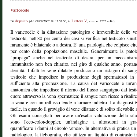
Varicocele
dr.psico
Lettera V
Di
(del 08/09/2007 @ 13:57:50, in
, visto n. 2252 volte)
Il varicocèle è la dilatazione patologica e irreversibile delle v
testicolo; nell'80 per cento dei casi si verifica nel testicolo sinist
raramente è bilaterale o a destra. E' una patologia che colpisce circ
per cento della popolazione maschile. Generalmente la patolo
"propaga" anche nel testicolo di destra, per un meccanism
immunitario non ben chiarito, nel giro di qualche anno, portan
sterilità. Infatti le vene dilatate producono un ristagno di san
testicolo che impedisce la produzione degli spermatozoi in 
sufficiente alla procreazione. La causa del varicocele è un'a
anatomica che impedisce il ritorno del flusso sanguigno dal testi
cuore attraverso la vena spermatica; il sangue non riesce a risalir
la vena e con un reflusso tende a tornare indietro. La diagnosi 
facile, in quando il groviglio di vene dilatate è di solito rilevabile a
Gli esami consigliati per avere un'esatta valutazione della sit
sono l'eco-color-doppler, un'indagine a ultrasuoni in gr
quantificare i danni al circolo venoso. In alternativa si pratica u
radiologico, la flebografia, che utilizza un liquido di contrasto in