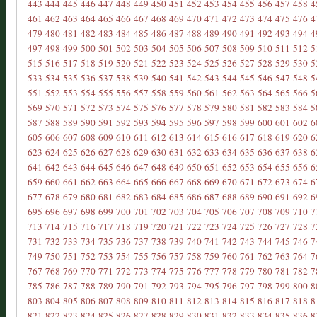
443
444
445
446
447
448
449
450
451
452
453
454
455
456
457
458
4
461
462
463
464
465
466
467
468
469
470
471
472
473
474
475
476
4
479
480
481
482
483
484
485
486
487
488
489
490
491
492
493
494
4
497
498
499
500
501
502
503
504
505
506
507
508
509
510
511
512
5
515
516
517
518
519
520
521
522
523
524
525
526
527
528
529
530
5
533
534
535
536
537
538
539
540
541
542
543
544
545
546
547
548
5
551
552
553
554
555
556
557
558
559
560
561
562
563
564
565
566
5
569
570
571
572
573
574
575
576
577
578
579
580
581
582
583
584
5
587
588
589
590
591
592
593
594
595
596
597
598
599
600
601
602
6
605
606
607
608
609
610
611
612
613
614
615
616
617
618
619
620
6
623
624
625
626
627
628
629
630
631
632
633
634
635
636
637
638
6
641
642
643
644
645
646
647
648
649
650
651
652
653
654
655
656
6
659
660
661
662
663
664
665
666
667
668
669
670
671
672
673
674
6
677
678
679
680
681
682
683
684
685
686
687
688
689
690
691
692
6
695
696
697
698
699
700
701
702
703
704
705
706
707
708
709
710
7
713
714
715
716
717
718
719
720
721
722
723
724
725
726
727
728
7
731
732
733
734
735
736
737
738
739
740
741
742
743
744
745
746
7
749
750
751
752
753
754
755
756
757
758
759
760
761
762
763
764
7
767
768
769
770
771
772
773
774
775
776
777
778
779
780
781
782
7
785
786
787
788
789
790
791
792
793
794
795
796
797
798
799
800
8
803
804
805
806
807
808
809
810
811
812
813
814
815
816
817
818
8
821
822
823
824
825
826
827
828
829
830
831
832
833
834
835
836
8