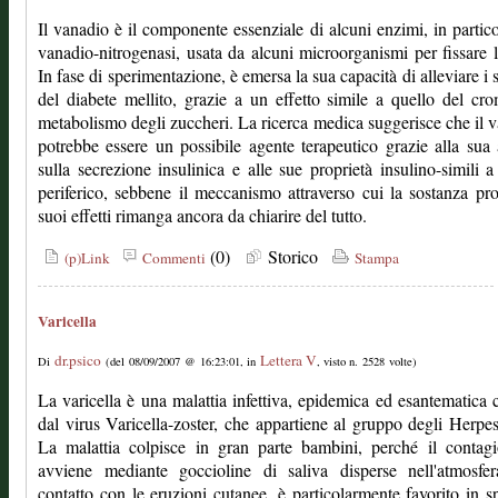
Il vanadio è il componente essenziale di alcuni enzimi, in partico
vanadio-nitrogenasi, usata da alcuni microorganismi per fissare l
In fase di sperimentazione, è emersa la sua capacità di alleviare i 
del diabete mellito, grazie a un effetto simile a quello del cr
metabolismo degli zuccheri. La ricerca medica suggerisce che il 
potrebbe essere un possibile agente terapeutico grazie alla sua a
sulla secrezione insulinica e alle sue proprietà insulino-simili a 
periferico, sebbene il meccanismo attraverso cui la sostanza pr
suoi effetti rimanga ancora da chiarire del tutto.
(0)
Storico
(p)Link
Commenti
Stampa
Varicella
dr.psico
Lettera V
Di
(del 08/09/2007 @ 16:23:01, in
, visto n. 2528 volte)
La varicella è una malattia infettiva, epidemica ed esantematica 
dal virus Varicella-zoster, che appartiene al gruppo degli Herpes
La malattia colpisce in gran parte bambini, perché il contag
avviene mediante goccioline di saliva disperse nell'atmosfer
contatto con le eruzioni cutanee, è particolarmente favorito in sp