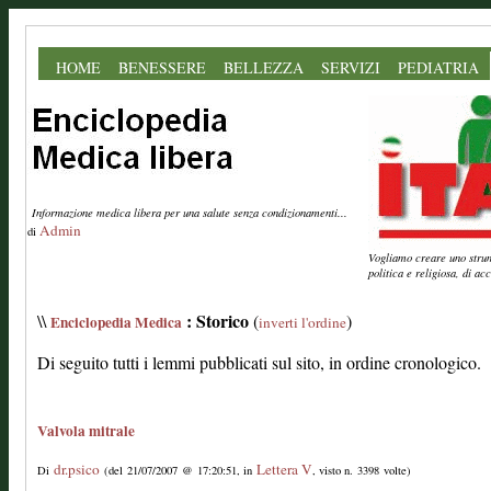
HOME
BENESSERE
BELLEZZA
SERVIZI
PEDIATRIA
Informazione medica libera per una salute senza condizionamenti...
Admin
di
Vogliamo creare uno strume
politica e religiosa, di a
: Storico
\\
(
)
Enciclopedia Medica
inverti l'ordine
Di seguito tutti i lemmi pubblicati sul sito, in ordine cronologico.
Valvola mitrale
dr.psico
Lettera V
Di
(del 21/07/2007 @ 17:20:51, in
, visto n. 3398 volte)