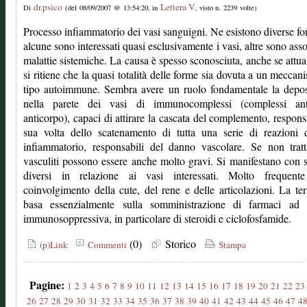
dr.psico
Lettera V
Di
(del 08/09/2007 @ 13:54:20, in
, visto n. 2239 volte)
Processo infiammatorio dei vasi sanguigni. Ne esistono diverse fo
alcune sono interessati quasi esclusivamente i vasi, altre sono asso
malattie sistemiche. La causa è spesso sconosciuta, anche se attu
si ritiene che la quasi totalità delle forme sia dovuta a un meccan
tipo autoimmune. Sembra avere un ruolo fondamentale la depos
nella parete dei vasi di immunocomplessi (complessi ant
anticorpo), capaci di attirare la cascata del complemento, respons
sua volta dello scatenamento di tutta una serie di reazioni 
infiammatorio, responsabili del danno vascolare. Se non tratt
vasculiti possono essere anche molto gravi. Si manifestano con 
diversi in relazione ai vasi interessati. Molto frequent
coinvolgimento della cute, del rene e delle articolazioni. La ter
basa essenzialmente sulla somministrazione di farmaci ad 
immunosoppressiva, in particolare di steroidi e ciclofosfamide.
(0)
Storico
(p)Link
Commenti
Stampa
Pagine:
1
2
3
4
5
6
7
8
9
10
11
12
13
14
15
16
17
18
19
20
21
22
23
26
27
28
29
30
31
32
33
34
35
36
37
38
39
40
41
42
43
44
45
46
47
4