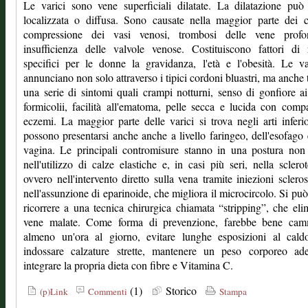
Le varici sono vene superficiali dilatate. La dilatazione può
localizzata o diffusa. Sono causate nella maggior parte dei 
compressione dei vasi venosi, trombosi delle vene prof
insufficienza delle valvole venose. Costituiscono fattori di 
specifici per le donne la gravidanza, l'età e l'obesità. Le va
annunciano non solo attraverso i tipici cordoni bluastri, ma anche 
una serie di sintomi quali crampi notturni, senso di gonfiore ai
formicolii, facilità all'ematoma, pelle secca e lucida con comp
eczemi. La maggior parte delle varici si trova negli arti inferi
possono presentarsi anche anche a livello faringeo, dell'esofago 
vagina. Le principali contromisure stanno in una postura non 
nell'utilizzo di calze elastiche e, in casi più seri, nella sclerot
ovvero nell'intervento diretto sulla vena tramite iniezioni scleros
nell'assunzione di eparinoide, che migliora il microcircolo. Si pu
ricorrere a una tecnica chirurgica chiamata “stripping”, che eli
vene malate. Come forma di prevenzione, farebbe bene cam
almeno un'ora al giorno, evitare lunghe esposizioni al cald
indossare calzature strette, mantenere un peso corporeo ade
integrare la propria dieta con fibre e Vitamina C.
(1)
Storico
(p)Link
Commenti
Stampa