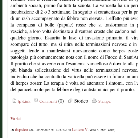
ambienti sociali, primo fra tutti la scuola. La varicella ha un per
incubazione di 2 o 3 settimane. In seguito si caratterizza per la p
di un rash accompagnato da febbre non elevata. L'effetto più evi
la comparsa di bolle (papule) rosse che si trasformano in p
vesciche, a loro volta destinate a diventare croste che cadono nel 
qualche giorno. Esaurita la fase di invasione primaria, il vi
scompare del tutto, ma si ritira nelle terminazioni nervose e in
soggetti tende a manifestarsi nuovamente come herpes zoste
patologia più comunemente nota con il nome di Fuoco di Sant'A
Il prurito che si avverte con l'esantema varicelloso è dovuto alla 
più blanda sollecitazione del virus nelle terminazioni nervos
individuo che ha contratto la varicella può essere in futuro un a
di herpes zoster. La terapia è volta ad attenuare i sintomi, con l'u
del paracetamolo per la febbre e degli antistaminici per il prurito.
(0)
Storico
(p)Link
Commenti
Stampa
Varici
dr.psico
Lettera V
Di
(del 08/09/2007 @ 13:57:02, in
, visto n. 2824 volte)