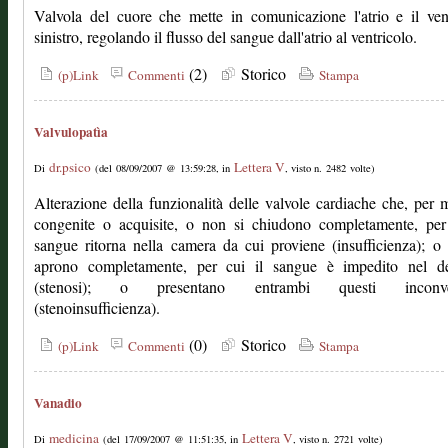
Valvola del cuore che mette in comunicazione l'atrio e il ven
sinistro, regolando il flusso del sangue dall'atrio al ventricolo.
(2)
Storico
(p)Link
Commenti
Stampa
Valvulopatìa
dr.psico
Lettera V
Di
(del 08/09/2007 @ 13:59:28, in
, visto n. 2482 volte)
Alterazione della funzionalità delle valvole cardiache che, per m
congenite o acquisite, o non si chiudono completamente, per 
sangue ritorna nella camera da cui proviene (insufficienza); o
aprono completamente, per cui il sangue è impedito nel de
(stenosi); o presentano entrambi questi inconven
(stenoinsufficienza).
(0)
Storico
(p)Link
Commenti
Stampa
Vanadio
medicina
Lettera V
Di
(del 17/09/2007 @ 11:51:35, in
, visto n. 2721 volte)