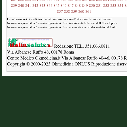
839
840
841
842
843
844
845
846
847
848
849
850
851
852
853
854
8
857
858
859
860
861
Le informazioni di medicina e salute non sostituiscono l'intervento del medico curante.
Nessuna responsabilità è assunta riguardo ai liberi inserimenti delle voci dell Enciclopedia.
Nessuna responsabilità è assunta riguardo ai liberi commenti inseriti dai visitatori del sito.
Redazione TEL. 351.666.0811
Via Albanese Ruffo 48, 00178 Roma
Centro Medico Okmedicina.it Via Albanese Ruffo 40-46, 00178
Copyright © 2000-2023 Okmedicina ONLUS Riproduzione riservat