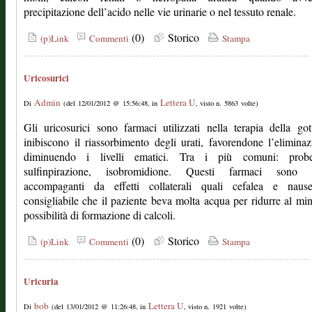
precipitazione dell’acido nelle vie urinarie o nel tessuto renale.
(0)
Storico
(p)Link
Commenti
Stampa
Uricosurici
Admin
Lettera U
Di
(del 12/01/2012 @ 15:56:48, in
, visto n. 5863 volte)
Gli uricosurici sono farmaci utilizzati nella terapia della go
inibiscono il riassorbimento degli urati, favorendone l’elimina
diminuendo i livelli ematici. Tra i più comuni: probe
sulfinpirazione, isobromidione. Questi farmaci sono 
accompaganti da effetti collaterali quali cefalea e naus
consigliabile che il paziente beva molta acqua per ridurre al mi
possibilità di formazione di calcoli.
(0)
Storico
(p)Link
Commenti
Stampa
Uricuria
bob
Lettera U
Di
(del 13/01/2012 @ 11:26:48, in
, visto n. 1921 volte)