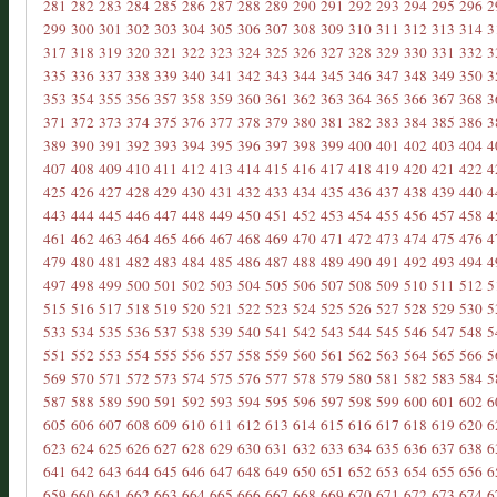
281
282
283
284
285
286
287
288
289
290
291
292
293
294
295
296
2
299
300
301
302
303
304
305
306
307
308
309
310
311
312
313
314
3
317
318
319
320
321
322
323
324
325
326
327
328
329
330
331
332
3
335
336
337
338
339
340
341
342
343
344
345
346
347
348
349
350
3
353
354
355
356
357
358
359
360
361
362
363
364
365
366
367
368
3
371
372
373
374
375
376
377
378
379
380
381
382
383
384
385
386
3
389
390
391
392
393
394
395
396
397
398
399
400
401
402
403
404
4
407
408
409
410
411
412
413
414
415
416
417
418
419
420
421
422
4
425
426
427
428
429
430
431
432
433
434
435
436
437
438
439
440
4
443
444
445
446
447
448
449
450
451
452
453
454
455
456
457
458
4
461
462
463
464
465
466
467
468
469
470
471
472
473
474
475
476
4
479
480
481
482
483
484
485
486
487
488
489
490
491
492
493
494
4
497
498
499
500
501
502
503
504
505
506
507
508
509
510
511
512
5
515
516
517
518
519
520
521
522
523
524
525
526
527
528
529
530
5
533
534
535
536
537
538
539
540
541
542
543
544
545
546
547
548
5
551
552
553
554
555
556
557
558
559
560
561
562
563
564
565
566
5
569
570
571
572
573
574
575
576
577
578
579
580
581
582
583
584
5
587
588
589
590
591
592
593
594
595
596
597
598
599
600
601
602
6
605
606
607
608
609
610
611
612
613
614
615
616
617
618
619
620
6
623
624
625
626
627
628
629
630
631
632
633
634
635
636
637
638
6
641
642
643
644
645
646
647
648
649
650
651
652
653
654
655
656
6
659
660
661
662
663
664
665
666
667
668
669
670
671
672
673
674
6