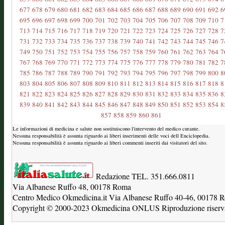
677
678
679
680
681
682
683
684
685
686
687
688
689
690
691
692
6
695
696
697
698
699
700
701
702
703
704
705
706
707
708
709
710
7
713
714
715
716
717
718
719
720
721
722
723
724
725
726
727
728
7
731
732
733
734
735
736
737
738
739
740
741
742
743
744
745
746
7
749
750
751
752
753
754
755
756
757
758
759
760
761
762
763
764
7
767
768
769
770
771
772
773
774
775
776
777
778
779
780
781
782
7
785
786
787
788
789
790
791
792
793
794
795
796
797
798
799
800
8
803
804
805
806
807
808
809
810
811
812
813
814
815
816
817
818
8
821
822
823
824
825
826
827
828
829
830
831
832
833
834
835
836
8
839
840
841
842
843
844
845
846
847
848
849
850
851
852
853
854
8
857
858
859
860
861
Le informazioni di medicina e salute non sostituiscono l'intervento del medico curante.
Nessuna responsabilità è assunta riguardo ai liberi inserimenti delle voci dell Enciclopedia.
Nessuna responsabilità è assunta riguardo ai liberi commenti inseriti dai visitatori del sito.
Redazione TEL. 351.666.0811
Via Albanese Ruffo 48, 00178 Roma
Centro Medico Okmedicina.it Via Albanese Ruffo 40-46, 00178
Copyright © 2000-2023 Okmedicina ONLUS Riproduzione riservat