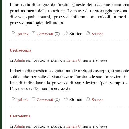
Fuoriuscita di sangue dall’uretra. Questo deflusso può accompa
primi momenti della minzione. Le cause di uretroraggia possono
diverse, quali traumi, processi infiammatori, calcoli, tumori 
processi patologici dell’uretra.
(0)
Storico
(p)Link
Commenti
Stampa
Uretroscopia
Admin
Lettera U
Di
(del 12/01/2012 @ 15:25:17, in
, visto n. 1734 volte)
Indagine diagnostica eseguita tramite uretrocistoscopio, strument
sottile, che permette di visualizzare l’uretra e le sue formazioni int
fine di individuare la presenza di varie lesioni (per esempio st
L’esame va effettuato in anestesia.
(0)
Storico
(p)Link
Commenti
Stampa
Uretrotomia
Admin
Lettera U
Di
(del 12/01/2012 @ 15:37:34, in
, visto n. 1775 volte)