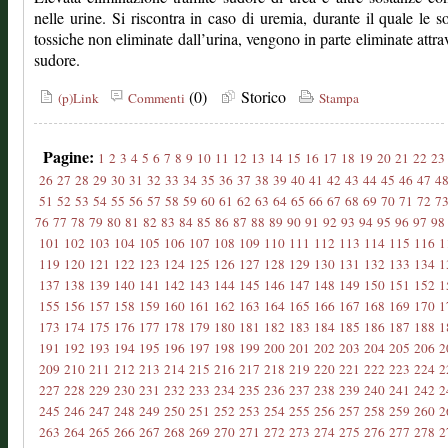
nelle urine. Si riscontra in caso di uremia, durante il quale le s
tossiche non eliminate dall’urina, vengono in parte eliminate attrav
sudore.
(0)
Storico
(p)Link
Commenti
Stampa
Pagine:
1
2
3
4
5
6
7
8
9
10
11
12
13
14
15
16
17
18
19
20
21
22
23
26
27
28
29
30
31
32
33
34
35
36
37
38
39
40
41
42
43
44
45
46
47
4
51
52
53
54
55
56
57
58
59
60
61
62
63
64
65
66
67
68
69
70
71
72
7
76
77
78
79
80
81
82
83
84
85
86
87
88
89
90
91
92
93
94
95
96
97
98
101
102
103
104
105
106
107
108
109
110
111
112
113
114
115
116
1
119
120
121
122
123
124
125
126
127
128
129
130
131
132
133
134
1
137
138
139
140
141
142
143
144
145
146
147
148
149
150
151
152
1
155
156
157
158
159
160
161
162
163
164
165
166
167
168
169
170
1
173
174
175
176
177
178
179
180
181
182
183
184
185
186
187
188
1
191
192
193
194
195
196
197
198
199
200
201
202
203
204
205
206
2
209
210
211
212
213
214
215
216
217
218
219
220
221
222
223
224
2
227
228
229
230
231
232
233
234
235
236
237
238
239
240
241
242
2
245
246
247
248
249
250
251
252
253
254
255
256
257
258
259
260
2
263
264
265
266
267
268
269
270
271
272
273
274
275
276
277
278
2