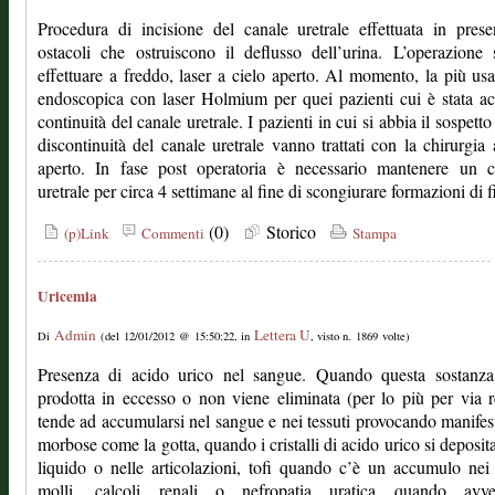
Procedura di incisione del canale uretrale effettuata in pres
ostacoli che ostruiscono il deflusso dell’urina. L’operazione
effettuare a freddo, laser a cielo aperto. Al momento, la più usa
endoscopica con laser Holmium per quei pazienti cui è stata ac
continuità del canale uretrale. I pazienti in cui si abbia il sospetto
discontinuità del canale uretrale vanno trattati con la chirurgia 
aperto. In fase post operatoria è necessario mantenere un ca
uretrale per circa 4 settimane al fine di scongiurare formazioni di fi
(0)
Storico
(p)Link
Commenti
Stampa
Uricemia
Admin
Lettera U
Di
(del 12/01/2012 @ 15:50:22, in
, visto n. 1869 volte)
Presenza di acido urico nel sangue. Quando questa sostanza
prodotta in eccesso o non viene eliminata (per lo più per via r
tende ad accumularsi nel sangue e nei tessuti provocando manifes
morbose come la gotta, quando i cristalli di acido urico si deposit
liquido o nelle articolazioni, tofi quando c’è un accumulo nei 
molli, calcoli renali o nefropatia uratica quando avv