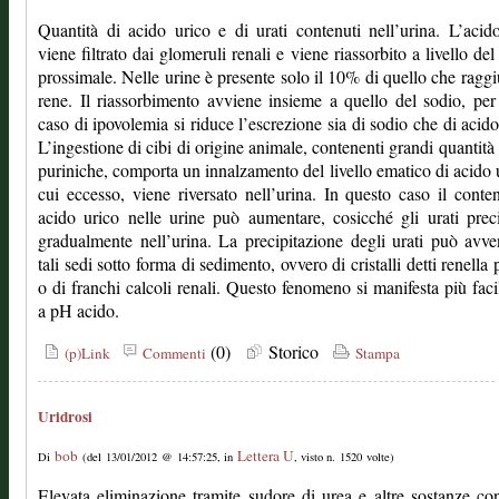
Quantità di acido urico e di urati contenuti nell’urina. L’acid
viene filtrato dai glomeruli renali e viene riassorbito a livello del
prossimale. Nelle urine è presente solo il 10% di quello che raggi
rene. Il riassorbimento avviene insieme a quello del sodio, per
caso di ipovolemia si riduce l’escrezione sia di sodio che di acido
L’ingestione di cibi di origine animale, contenenti grandi quantità 
puriniche, comporta un innalzamento del livello ematico di acido u
cui eccesso, viene riversato nell’urina. In questo caso il conte
acido urico nelle urine può aumentare, cosicché gli urati prec
gradualmente nell’urina. La precipitazione degli urati può avve
tali sedi sotto forma di sedimento, ovvero di cristalli detti renella 
o di franchi calcoli renali. Questo fenomeno si manifesta più fac
a pH acido.
(0)
Storico
(p)Link
Commenti
Stampa
Uridrosi
bob
Lettera U
Di
(del 13/01/2012 @ 14:57:25, in
, visto n. 1520 volte)
Elevata eliminazione tramite sudore di urea e altre sostanze co