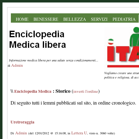
HOME
BENESSERE
BELLEZZA
SERVIZI
PEDIATRIA
Informazione medica libera per una salute senza condizionamenti...
Admin
di
Vogliamo creare uno strume
politica e religiosa, di a
: Storico
\\
(
)
Enciclopedia Medica
inverti l'ordine
Di seguito tutti i lemmi pubblicati sul sito, in ordine cronologico.
Uretroraggia
Admin
Lettera U
Di
(del 12/01/2012 @ 15:16:08, in
, visto n. 3060 volte)