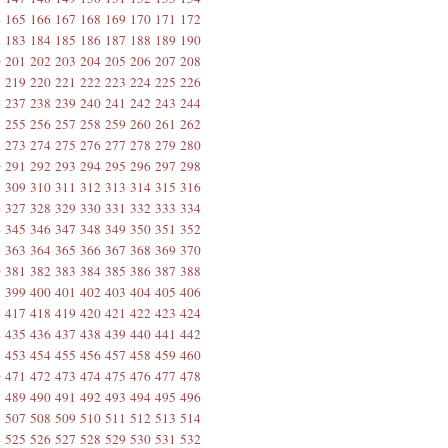
4
165
166
167
168
169
170
171
172
2
183
184
185
186
187
188
189
190
0
201
202
203
204
205
206
207
208
8
219
220
221
222
223
224
225
226
6
237
238
239
240
241
242
243
244
4
255
256
257
258
259
260
261
262
2
273
274
275
276
277
278
279
280
0
291
292
293
294
295
296
297
298
8
309
310
311
312
313
314
315
316
6
327
328
329
330
331
332
333
334
4
345
346
347
348
349
350
351
352
2
363
364
365
366
367
368
369
370
0
381
382
383
384
385
386
387
388
8
399
400
401
402
403
404
405
406
6
417
418
419
420
421
422
423
424
4
435
436
437
438
439
440
441
442
2
453
454
455
456
457
458
459
460
0
471
472
473
474
475
476
477
478
8
489
490
491
492
493
494
495
496
6
507
508
509
510
511
512
513
514
4
525
526
527
528
529
530
531
532