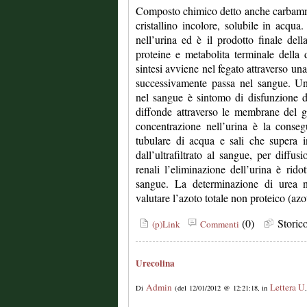
Composto chimico detto anche carbamm
cristallino incolore, solubile in acqua
nell’urina ed è il prodotto finale del
proteine e metabolita terminale della
sintesi avviene nel fegato attraverso una
successivamente passa nel sangue. Un
nel sangue è sintomo di disfunzione d
diffonde attraverso le membrane del g
concentrazione nell’urina è la conseg
tubulare di acqua e sali che supera i
dall’ultrafiltrato al sangue, per diffus
renali l’eliminazione dell’urina è ri
sangue. La determinazione di urea n
valutare l’azoto totale non proteico (azo
(0)
Stori
(p)Link
Commenti
Urecolina
Admin
Lettera U
Di
(del 12/01/2012 @ 12:21:18, in