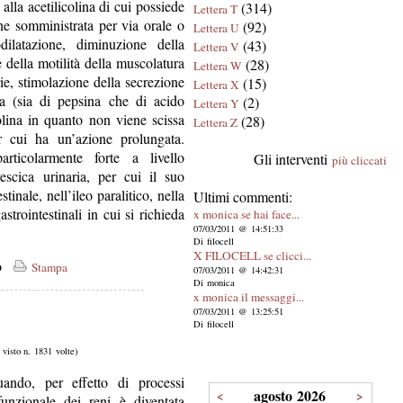
 alla acetilicolina di cui possiede
(314)
Lettera T
ne somministrata per via orale o
(92)
Lettera U
ilatazione, diminuzione della
(43)
Lettera V
della motilità della muscolatura
(28)
Lettera W
arie, stimolazione della secrezione
(15)
Lettera X
ica (sia di pepsina che di acido
(2)
Lettera Y
colina in quanto non viene scissa
(28)
Lettera Z
per cui ha un’azione prolungata.
rticolarmente forte a livello
Gli interventi
più cliccati
vescica urinaria, per cui il suo
tinale, nell’ileo paralitico, nella
Ultimi commenti:
gastrointestinali in cui si richieda
x monica se hai face...
07/03/2011 @ 14:51:33
Di filocell
X FILOCELL se clicci...
co
Stampa
07/03/2011 @ 14:42:31
Di monica
x monica il messaggi...
07/03/2011 @ 13:25:51
Di filocell
, visto n. 1831 volte)
ando, per effetto di processi
agosto 2026
<
>
 funzionale dei reni è diventata