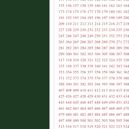
155
156
157
158
159
160
161
162
163
16
173
174
175
176
177
178
179
180
181
18
191
192
193
194
195
196
197
198
199
20
209
210
211
212
213
214
215
216
217
21
227
228
229
230
231
232
233
234
235
23
245
246
247
248
249
250
251
252
253
25
263
264
265
266
267
268
269
270
271
27
281
282
283
284
285
286
287
288
289
29
299
300
301
302
303
304
305
306
307
30
317
318
319
320
321
322
323
324
325
32
335
336
337
338
339
340
341
342
343
34
353
354
355
356
357
358
359
360
361
36
371
372
373
374
375
376
377
378
379
38
389
390
391
392
393
394
395
396
397
39
407
408
409
410
411
412
413
414
415
41
425
426
427
428
429
430
431
432
433
43
443
444
445
446
447
448
449
450
451
45
461
462
463
464
465
466
467
468
469
47
479
480
481
482
483
484
485
486
487
48
497
498
499
500
501
502
503
504
505
50
515
516
517
518
519
520
521
522
523
52