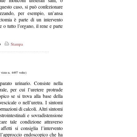
due monconi ureterali sani, o
n questo caso, si può confezionare
izzando, per esempio, un’ansa
ectomia è parte di un intervento
 o tutto l’organo, il rene e parte
co
Stampa
, visto n. 4497 volte)
arato urinario. Consiste nella
erale, per cui l’uretere protrude
opico se si trova alla base della
vescicale o nell’uretra. I sintomi
ormazioni di calcoli. Altri sintomi
strointestinali e sovradistensione
care tale condizione attraverso
ffetti si consiglia l’intervento
e l’approccio endoscopico che ha