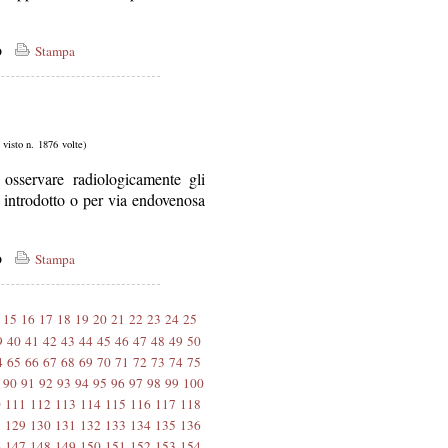
co
Stampa
, visto n. 1876 volte)
 osservare radiologicamente gli
 introdotto o per via endovenosa
co
Stampa
15
16
17
18
19
20
21
22
23
24
25
9
40
41
42
43
44
45
46
47
48
49
50
4
65
66
67
68
69
70
71
72
73
74
75
90
91
92
93
94
95
96
97
98
99
100
0
111
112
113
114
115
116
117
118
8
129
130
131
132
133
134
135
136
6
147
148
149
150
151
152
153
154