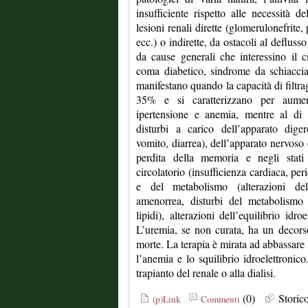
insufficiente rispetto alle necessità 
lesioni renali dirette (glomerulonefrite, 
ecc.) o indirette, da ostacoli al deflusso
da cause generali che interessino il 
coma diabetico, sindrome da schiaccia
manifestano quando la capacità di filtrag
35% e si caratterizzano per aument
ipertensione e anemia, mentre al di 
disturbi a carico dell’apparato diger
vomito, diarrea), dell’apparato nervoso
perdita della memoria e negli stati 
circolatorio (insufficienza cardiaca, per
e del metabolismo (alterazioni dell
amenorrea, disturbi del metabolismo d
lipidi), alterazioni dell’equilibrio idro
L’uremia, se non curata, ha un decors
morte. La terapia è mirata ad abbassare l
l’anemia e lo squilibrio idroelettronico
trapianto del renale o alla dialisi.
(0)
Stori
(p)Link
Commenti