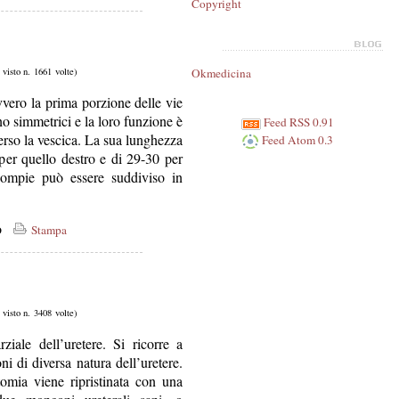
Copyright
, visto n. 1661 volte)
Okmedicina
vvero la prima porzione delle vie
ono simmetrici e la loro funzione è
Feed RSS 0.91
verso la vescica. La sua lunghezza
Feed Atom 0.3
 per quello destro e di 29-30 per
e compie può essere suddiviso in
co
Stampa
, visto n. 3408 volte)
ziale dell’uretere. Si ricorre a
ni di diversa natura dell’uretere.
ctomia viene ripristinata con una