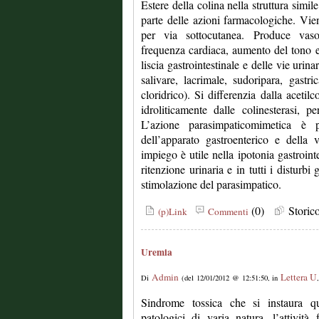
Estere della colina nella struttura simile
parte delle azioni farmacologiche. Vie
per via sottocutanea. Produce vasod
frequenza cardiaca, aumento del tono e 
liscia gastrointestinale e delle vie urin
salivare, lacrimale, sudoripara, gastr
cloridrico). Si differenzia dalla acetil
idroliticamente dalle colinesterasi, 
L’azione parasimpaticomimetica è pa
dell’apparato gastroenterico e della 
impiego è utile nella ipotonia gastrointes
ritenzione urinaria e in tutti i disturbi 
stimolazione del parasimpatico.
(0)
Stori
(p)Link
Commenti
Uremia
Admin
Lettera U
Di
(del 12/01/2012 @ 12:51:50, in
Sindrome tossica che si instaura qu
patologici di varia natura, l’attività