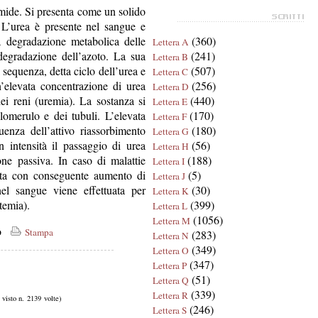
ide. Si presenta come un solido
. L’urea è presente nel sangue e
la degradazione metabolica delle
(360)
Lettera A
 degradazione dell’azoto. La sua
(241)
Lettera B
 sequenza, detta ciclo dell’urea e
(507)
Lettera C
’elevata concentrazione di urea
(256)
Lettera D
ei reni (uremia). La sostanza si
(440)
Lettera E
lomerulo e dei tubuli. L’elevata
(170)
Lettera F
uenza dell’attivo riassorbimento
(180)
Lettera G
n intensità il passaggio di urea
(56)
Lettera H
ione passiva. In caso di malattie
(188)
Lettera I
dotta con conseguente aumento di
(5)
Lettera J
el sangue viene effettuata per
(30)
Lettera K
temia).
(399)
Lettera L
(1056)
Lettera M
co
Stampa
(283)
Lettera N
(349)
Lettera O
(347)
Lettera P
(51)
Lettera Q
(339)
Lettera R
, visto n. 2139 volte)
(246)
Lettera S