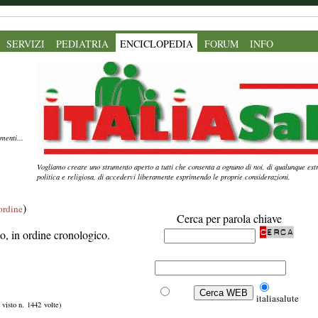
SERVIZI
PEDIATRIA
ENCICLOPEDIA
FORUM
INFO
menti...
Vogliamo creare uno strumento aperto a tutti che consenta a ognuno di noi, di qualunque estr
politica e religiosa, di accedervi liberamente esprimendo le proprie considerazioni.
)
'ordine
Cerca per parola chiave
ito, in ordine cronologico.
Web
italiasalute
, visto n. 1442 volte)