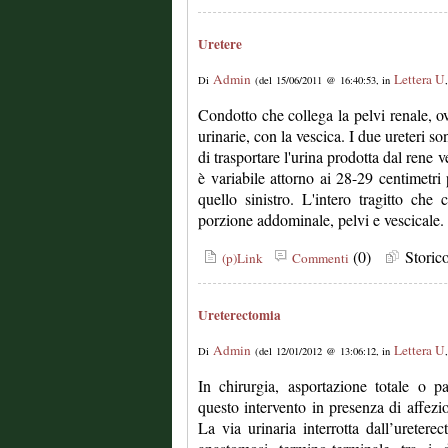
Uretere
Admin
Lettera U
Di
(del 15/06/2011 @ 16:40:53, in
Condotto che collega la pelvi renale, o
urinarie, con la vescica. I due ureteri s
di trasportare l'urina prodotta dal rene 
è variabile attorno ai 28-29 centimetri
quello sinistro. L'intero tragitto ch
porzione addominale, pelvi e vescicale.
(0)
Stori
(p)Link
Commenti
Ureterectomia
Admin
Lettera U
Di
(del 12/01/2012 @ 13:06:12, in
In chirurgia, asportazione totale o par
questo intervento in presenza di affezio
La via urinaria interrotta dall’uretere