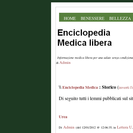
HOME
BENESSERE
BELLEZZA
Informazione medica libera per una salute senza condiziona
Admin
di
: Storico
\\
(
Enciclopedia Medica
inverti l
Di seguito tutti i lemmi pubblicati sul s
Urea
Admin
Lettera U
Di
(del 12/01/2012 @ 12:06:35, in