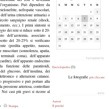
dell’organismo. Può dipendere da
L
M
M
G
V
S
D
pielonefrite, nefropatie vascolari,
1
2
 dell’urina (ritenzione urinaria) o
3
4
5
6
7
8
9
circolo sanguigno renale (shock,
mento, ecc.). I primi sintomi si
10
11
12
13
14
15
16
gio dei reni si riduce sotto il 20-
17
18
19
20
21
22
23
o dell’azotemia, associato a
24
25
26
27
28
29
30
sotto del 20-25% si verificano
ente (perdita appetito, nausea,
31
 e muscolare (sonnolenza, apatia,
terminali coma), dell’apparato
icardite), dell’apparato endocrino
a funzione delle paratiroidi,
(1)
Enciclopedia
el glucosio, dell’insulina, dei
elettronico e alterazioni cutanee.
Le fotografie
più cliccate
o progressivo e può portare alla
a pressione arteriosa, controllare
. Nei casi più gravi si ricorre al
Autori
co
Il perché
Stampa