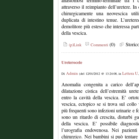
anastomosi termino-terminale tra i 
attraverso il reimpianto dell’uretere. I
chirurgicamente una neovescica util
duplicata di intestino tenue. L’ureter
demolitore più esteso che interessa parte
della vescica.
(0)
Stori
(p)Link
Commenti
Ureterocele
Admin
Lettera U
Di
(del 12/01/2012 @ 13:24:08, in
Anomalia congenita a carico dell’app
dilatazione cistica dell’estremità uret
entro la cavità della vescica. E’ ortot
vescica, ectopico se si trova sul collo 
più frequenti sono infezioni urinarie e f
sono un ritardo di crescita, disturbi ga
della vescica. E’ possibile diagnosti
l’urografia endovenosa. Nei pazienti a
chirurgico. Nei bambini si può tentar