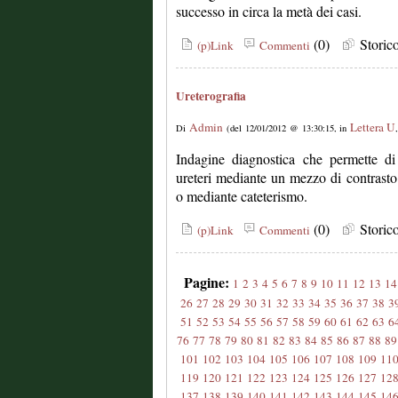
successo in circa la metà dei casi.
(0)
Stori
(p)Link
Commenti
Ureterografia
Admin
Lettera U
Di
(del 12/01/2012 @ 13:30:15, in
Indagine diagnostica che permette di
ureteri mediante un mezzo di contrasto
o mediante cateterismo.
(0)
Stori
(p)Link
Commenti
Pagine:
1
2
3
4
5
6
7
8
9
10
11
12
13
14
26
27
28
29
30
31
32
33
34
35
36
37
38
3
51
52
53
54
55
56
57
58
59
60
61
62
63
6
76
77
78
79
80
81
82
83
84
85
86
87
88
89
101
102
103
104
105
106
107
108
109
11
119
120
121
122
123
124
125
126
127
12
137
138
139
140
141
142
143
144
145
14