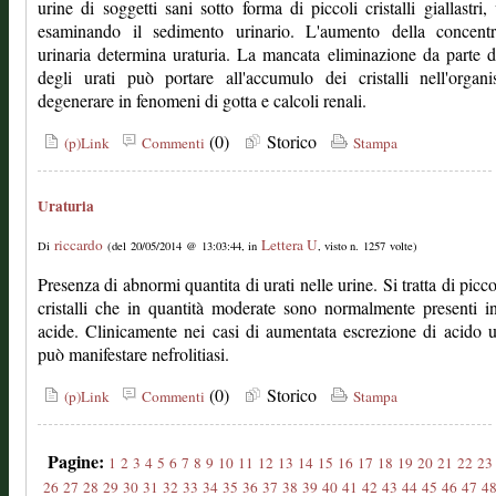
urine di soggetti sani sotto forma di piccoli cristalli giallastri, v
esaminando il sedimento urinario. L'aumento della concentr
urinaria determina uraturia. La mancata eliminazione da parte d
degli urati può portare all'accumulo dei cristalli nell'orga
degenerare in fenomeni di gotta e calcoli renali.
(0)
Storico
(p)Link
Commenti
Stampa
Uraturia
riccardo
Lettera U
Di
(del 20/05/2014 @ 13:03:44, in
, visto n. 1257 volte)
Presenza di abnormi quantita di urati nelle urine. Si tratta di picco
cristalli che in quantità moderate sono normalmente presenti i
acide. Clinicamente nei casi di aumentata escrezione di acido u
può manifestare nefrolitiasi.
(0)
Storico
(p)Link
Commenti
Stampa
Pagine:
1
2
3
4
5
6
7
8
9
10
11
12
13
14
15
16
17
18
19
20
21
22
23
26
27
28
29
30
31
32
33
34
35
36
37
38
39
40
41
42
43
44
45
46
47
4