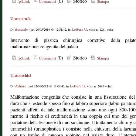
(0)
Storico
(p)Link
Commenti
Stampa
Uranorrafia
riccardo
Lettera U
Di
(del 20/05/2014 @ 12:51:12, in
, visto n. 1241 volte)
Intervento di plastica chirurgica correttivo della palatos
malformazione congenita del palato.
(0)
Storico
(p)Link
Commenti
Stampa
Uranoschisi
Admin
Lettera U
Di
(del 12/01/2012 @ 11:06:40, in
, visto n. 2088 volte)
Malformazione congenita che consiste in una fissurazione del
duro che si estende spesso fino al labbro superiore (labio-palatosch
pazienti affetti da tale malformazione sono uno ogni 800-100
mentre il rischio di ereditarietà in una coppia cui uno dei gen
portatore della lesione è di uno su cinque. Il trattamento chirurgic
uranoschisi (uranoplastica ) consiste nella chiusura della lacun
con un lembo di mucosa scolpito nel palato duro. L’interve