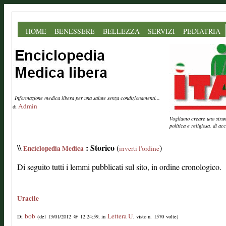
HOME
BENESSERE
BELLEZZA
SERVIZI
PEDIATRIA
Informazione medica libera per una salute senza condizionamenti...
Admin
di
Vogliamo creare uno strume
politica e religiosa, di a
: Storico
\\
(
)
Enciclopedia Medica
inverti l'ordine
Di seguito tutti i lemmi pubblicati sul sito, in ordine cronologico.
Uracile
bob
Lettera U
Di
(del 13/01/2012 @ 12:24:59, in
, visto n. 1570 volte)