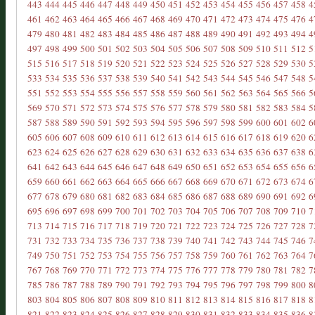
443
444
445
446
447
448
449
450
451
452
453
454
455
456
457
458
4
461
462
463
464
465
466
467
468
469
470
471
472
473
474
475
476
4
479
480
481
482
483
484
485
486
487
488
489
490
491
492
493
494
4
497
498
499
500
501
502
503
504
505
506
507
508
509
510
511
512
5
515
516
517
518
519
520
521
522
523
524
525
526
527
528
529
530
5
533
534
535
536
537
538
539
540
541
542
543
544
545
546
547
548
5
551
552
553
554
555
556
557
558
559
560
561
562
563
564
565
566
5
569
570
571
572
573
574
575
576
577
578
579
580
581
582
583
584
5
587
588
589
590
591
592
593
594
595
596
597
598
599
600
601
602
6
605
606
607
608
609
610
611
612
613
614
615
616
617
618
619
620
6
623
624
625
626
627
628
629
630
631
632
633
634
635
636
637
638
6
641
642
643
644
645
646
647
648
649
650
651
652
653
654
655
656
6
659
660
661
662
663
664
665
666
667
668
669
670
671
672
673
674
6
677
678
679
680
681
682
683
684
685
686
687
688
689
690
691
692
6
695
696
697
698
699
700
701
702
703
704
705
706
707
708
709
710
7
713
714
715
716
717
718
719
720
721
722
723
724
725
726
727
728
7
731
732
733
734
735
736
737
738
739
740
741
742
743
744
745
746
7
749
750
751
752
753
754
755
756
757
758
759
760
761
762
763
764
7
767
768
769
770
771
772
773
774
775
776
777
778
779
780
781
782
7
785
786
787
788
789
790
791
792
793
794
795
796
797
798
799
800
8
803
804
805
806
807
808
809
810
811
812
813
814
815
816
817
818
8
821
822
823
824
825
826
827
828
829
830
831
832
833
834
835
836
8