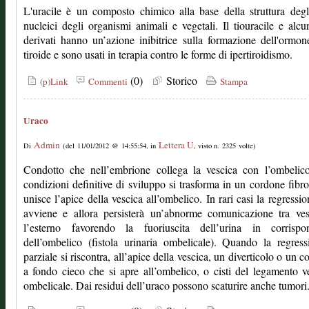
L'uracile è un composto chimico alla base della struttura degl
nucleici degli organismi animali e vegetali. Il tiouracile e alcu
derivati hanno un’azione inibitrice sulla formazione dell'ormon
tiroide e sono usati in terapia contro le forme di ipertiroidismo.
(0)
Storico
(p)Link
Commenti
Stampa
Uraco
Admin
Lettera U
Di
(del 11/01/2012 @ 14:55:54, in
, visto n. 2325 volte)
Condotto che nell’embrione collega la vescica con l’ombelico
condizioni definitive di sviluppo si trasforma in un cordone fibr
unisce l’apice della vescica all’ombelico. In rari casi la regressi
avviene e allora persisterà un’abnorme comunicazione tra ves
l’esterno favorendo la fuoriuscita dell’urina in corrispo
dell’ombelico (fistola urinaria ombelicale). Quando la regres
parziale si riscontra, all’apice della vescica, un diverticolo o un c
a fondo cieco che si apre all’ombelico, o cisti del legamento v
ombelicale. Dai residui dell’uraco possono scaturire anche tumori