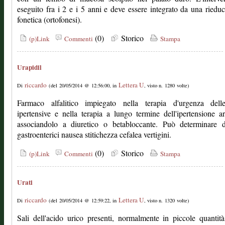
eseguito fra i 2 e i 5 anni e deve essere integrato da una riedu
fonetica (ortofonesi).
(0)
Storico
(p)Link
Commenti
Stampa
Urapidil
riccardo
Lettera U
Di
(del 20/05/2014 @ 12:56:00, in
, visto n. 1280 volte)
Farmaco alfalitico impiegato nella terapia d'urgenza delle
ipertensive e nella terapia a lungo termine dell'ipertensione ar
associandolo a diuretico o betabloccante. Può determinare di
gastroenterici nausea stitichezza cefalea vertigini.
(0)
Storico
(p)Link
Commenti
Stampa
Urati
riccardo
Lettera U
Di
(del 20/05/2014 @ 12:59:22, in
, visto n. 1320 volte)
Sali dell'acido urico presenti, normalmente in piccole quantità