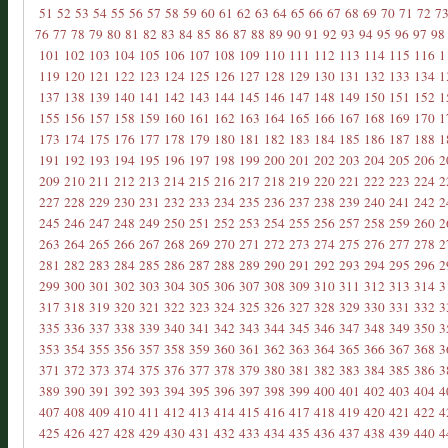
51
52
53
54
55
56
57
58
59
60
61
62
63
64
65
66
67
68
69
70
71
72
7
76
77
78
79
80
81
82
83
84
85
86
87
88
89
90
91
92
93
94
95
96
97
98
101
102
103
104
105
106
107
108
109
110
111
112
113
114
115
116
1
119
120
121
122
123
124
125
126
127
128
129
130
131
132
133
134
1
137
138
139
140
141
142
143
144
145
146
147
148
149
150
151
152
1
155
156
157
158
159
160
161
162
163
164
165
166
167
168
169
170
1
173
174
175
176
177
178
179
180
181
182
183
184
185
186
187
188
1
191
192
193
194
195
196
197
198
199
200
201
202
203
204
205
206
2
209
210
211
212
213
214
215
216
217
218
219
220
221
222
223
224
2
227
228
229
230
231
232
233
234
235
236
237
238
239
240
241
242
2
245
246
247
248
249
250
251
252
253
254
255
256
257
258
259
260
2
263
264
265
266
267
268
269
270
271
272
273
274
275
276
277
278
2
281
282
283
284
285
286
287
288
289
290
291
292
293
294
295
296
2
299
300
301
302
303
304
305
306
307
308
309
310
311
312
313
314
3
317
318
319
320
321
322
323
324
325
326
327
328
329
330
331
332
3
335
336
337
338
339
340
341
342
343
344
345
346
347
348
349
350
3
353
354
355
356
357
358
359
360
361
362
363
364
365
366
367
368
3
371
372
373
374
375
376
377
378
379
380
381
382
383
384
385
386
3
389
390
391
392
393
394
395
396
397
398
399
400
401
402
403
404
4
407
408
409
410
411
412
413
414
415
416
417
418
419
420
421
422
4
425
426
427
428
429
430
431
432
433
434
435
436
437
438
439
440
4