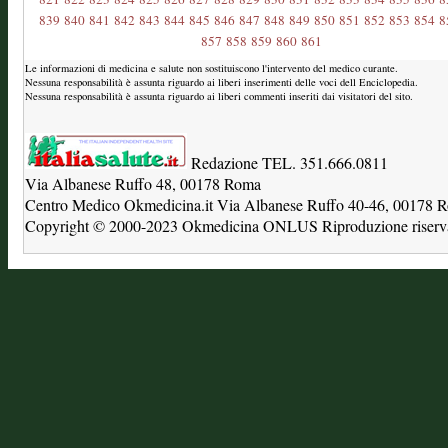
839
840
841
842
843
844
845
846
847
848
849
850
851
852
853
854
8
857
858
859
860
861
Le informazioni di medicina e salute non sostituiscono l'intervento del medico curante.
Nessuna responsabilità è assunta riguardo ai liberi inserimenti delle voci dell Enciclopedia.
Nessuna responsabilità è assunta riguardo ai liberi commenti inseriti dai visitatori del sito.
Redazione TEL. 351.666.0811
Via Albanese Ruffo 48, 00178 Roma
Centro Medico Okmedicina.it Via Albanese Ruffo 40-46, 00178
Copyright © 2000-2023 Okmedicina ONLUS Riproduzione riservat