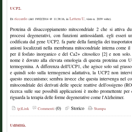
UCP2.
riccardo
Lettera U
Di
(del 19/02/2014 @ 11:38:16, in
, visto n. 2039 volte)
Proteina di disaccoppiamento mitocondriale 2 che si attiva du
processi degenerativi, con funzioni antiossidanti. egli esseri 
codificata dal gene UCP2. fa parte della famiglia dei trasportator
anioni localizzati nella membrana mitocondriale interna come il 
per il fosfato inorganico e del Ca2+ citosolico [2] e non solo.
nome è dovuto alla elevata omologia di questa proteina con 
termogenina. A differenza dell'UCP1, che agisce solo sul grass
e quindi solo sulla termogenesi adattativa, la UCP2 non interv
questo meccanismo; sembra invece che questa intervenga nel co
mitocondriale dei derivati ​​delle specie reattive dell'ossigeno (R
ricerca sulle sue possibili applicazioni è molto promettente per
riguarda la terapia delle forme degenerative come l'Alzheimer.
(0)
Storico
(p)Link
Commenti
Stampa
Udibilità.