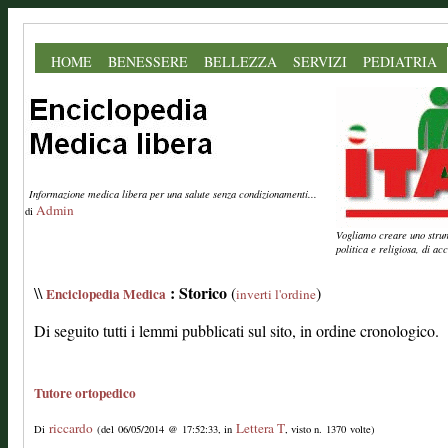
HOME
BENESSERE
BELLEZZA
SERVIZI
PEDIATRIA
Informazione medica libera per una salute senza condizionamenti...
Admin
di
Vogliamo creare uno strume
politica e religiosa, di a
: Storico
\\
(
)
Enciclopedia Medica
inverti l'ordine
Di seguito tutti i lemmi pubblicati sul sito, in ordine cronologico.
Tutore ortopedico
riccardo
Lettera T
Di
(del 06/05/2014 @ 17:52:33, in
, visto n. 1370 volte)