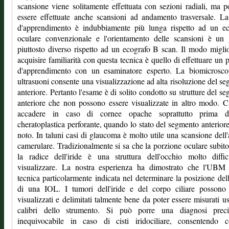
scansione viene solitamente effettuata con sezioni radiali, ma 
essere effettuate anche scansioni ad andamento trasversale. L
d'apprendimento è indubbiamente più lunga rispetto ad un ec
oculare convenzionale e l'orientamento delle scansioni è un 
piuttosto diverso rispetto ad un ecografo B scan. Il modo migli
acquisire familiarità con questa tecnica è quello di effettuare un 
d'apprendimento con un esaminatore esperto. La biomicrosco
ultrasuoni consente una visualizzazione ad alta risoluzione del s
anteriore. Pertanto l'esame è di solito condotto su strutture del s
anteriore che non possono essere visualizzate in altro modo. 
accadere in caso di cornee opache soprattutto prima 
cheratoplastica perforante, quando lo stato del segmento anterior
noto. In taluni casi di glaucoma è molto utile una scansione dell
camerulare. Tradizionalmente si sa che la porzione oculare subito
la radice dell'iride è una struttura dell'occhio molto diffi
visualizzare. La nostra esperienza ha dimostrato che l'UBM
tecnica particolarmente indicata nel determinare la posizione del
di una IOL. I tumori dell'iride e del corpo ciliare possono 
visualizzati e delimitati talmente bene da poter essere misurati u
calibri dello strumento. Si può porre una diagnosi prec
inequivocabile in caso di cisti iridociliare, consentendo c