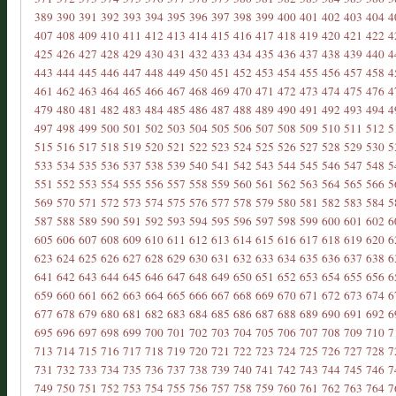
389
390
391
392
393
394
395
396
397
398
399
400
401
402
403
404
4
407
408
409
410
411
412
413
414
415
416
417
418
419
420
421
422
4
425
426
427
428
429
430
431
432
433
434
435
436
437
438
439
440
4
443
444
445
446
447
448
449
450
451
452
453
454
455
456
457
458
4
461
462
463
464
465
466
467
468
469
470
471
472
473
474
475
476
4
479
480
481
482
483
484
485
486
487
488
489
490
491
492
493
494
4
497
498
499
500
501
502
503
504
505
506
507
508
509
510
511
512
5
515
516
517
518
519
520
521
522
523
524
525
526
527
528
529
530
5
533
534
535
536
537
538
539
540
541
542
543
544
545
546
547
548
5
551
552
553
554
555
556
557
558
559
560
561
562
563
564
565
566
5
569
570
571
572
573
574
575
576
577
578
579
580
581
582
583
584
5
587
588
589
590
591
592
593
594
595
596
597
598
599
600
601
602
6
605
606
607
608
609
610
611
612
613
614
615
616
617
618
619
620
6
623
624
625
626
627
628
629
630
631
632
633
634
635
636
637
638
6
641
642
643
644
645
646
647
648
649
650
651
652
653
654
655
656
6
659
660
661
662
663
664
665
666
667
668
669
670
671
672
673
674
6
677
678
679
680
681
682
683
684
685
686
687
688
689
690
691
692
6
695
696
697
698
699
700
701
702
703
704
705
706
707
708
709
710
7
713
714
715
716
717
718
719
720
721
722
723
724
725
726
727
728
7
731
732
733
734
735
736
737
738
739
740
741
742
743
744
745
746
7
749
750
751
752
753
754
755
756
757
758
759
760
761
762
763
764
7