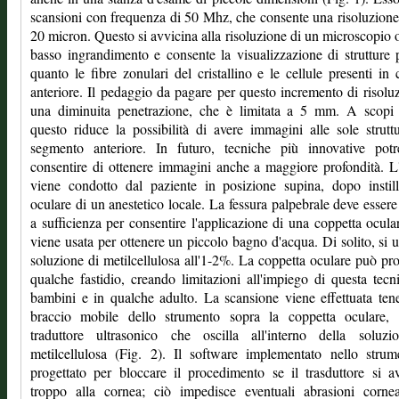
scansioni con frequenza di 50 Mhz, che consente una risoluzione
20 micron. Questo si avvicina alla risoluzione di un microscopio o
basso ingrandimento e consente la visualizzazione di strutture 
quanto le fibre zonulari del cristallino e le cellule presenti in
anteriore. Il pedaggio da pagare per questo incremento di risolu
una diminuita penetrazione, che è limitata a 5 mm. A scopi p
questo riduce la possibilità di avere immagini alle sole strutt
segmento anteriore. In futuro, tecniche più innovative potr
consentire di ottenere immagini anche a maggiore profondità. 
viene condotto dal paziente in posizione supina, dopo instil
oculare di un anestetico locale. La fessura palpebrale deve esser
a sufficienza per consentire l'applicazione di una coppetta ocula
viene usata per ottenere un piccolo bagno d'acqua. Di solito, si 
soluzione di metilcellulosa all'1-2%. La coppetta oculare può pr
qualche fastidio, creando limitazioni all'impiego di questa tecn
bambini e in qualche adulto. La scansione viene effettuata ten
braccio mobile dello strumento sopra la coppetta oculare, 
traduttore ultrasonico che oscilla all'interno della soluzi
metilcellulosa (Fig. 2). Il software implementato nello stru
progettato per bloccare il procedimento se il trasduttore si a
troppo alla cornea; ciò impedisce eventuali abrasioni cornea