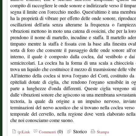
compito di raccogliere le onde sonore e indirizzarle verso il timpa
segna il limite con l'orecchio medio. Quest'ultimo è una membr
ha la proprietà di vibrare per effetto delle onde sonore, riproduc
oscillazioni dell'aria senza alterarne la frequenza o l'ampiezz
vibrazioni mettono in moto una catena di ossicini, che per la lor
prendono il nome di martello, incudine e staffa. Il martello ader
timpano mentre la staffa è fissata con la base alla finestra ova
sorta di foro che consente il passaggio delle onde sonore all'o
interno, il quale è composto dalla coclea, dal vestibolo e dai
semicircolari. La coclea ha la forma di una scala a chiocciola 
trova un liquido che costituisce il mezzo di trasmissione delle vibr
All'interno della coclea si trova l'organo del Corti, costituito da 
epiteliali dotate di ciglia, che rendono l'organo sensibile in o
parte a lunghezze d'onda differenti. Queste ciglia vengono st
dalle vibrazioni sonore che agiscono su una membrana sovrastante
tectoria, la quale dà origine a un impulso nervoso, inviato
terminazioni del nervo acustico che si trovano nella coclea verso 
temporale del cervello, nella regione dove verrà elaborato nell
che noi conosciamo come suono.
(0)
Storico
(p)Link
Commenti
Stampa