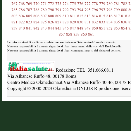
767
768
769
770
771
772
773
774
775
776
777
778
779
780
781
782
7
785
786
787
788
789
790
791
792
793
794
795
796
797
798
799
800
8
803
804
805
806
807
808
809
810
811
812
813
814
815
816
817
818
8
821
822
823
824
825
826
827
828
829
830
831
832
833
834
835
836
8
839
840
841
842
843
844
845
846
847
848
849
850
851
852
853
854
8
857
858
859
860
861
Le informazioni di medicina e salute non sostituiscono l'intervento del medico curante.
Nessuna responsabilità è assunta riguardo ai liberi inserimenti delle voci dell Enciclopedia.
Nessuna responsabilità è assunta riguardo ai liberi commenti inseriti dai visitatori del sito.
Redazione TEL. 351.666.0811
Via Albanese Ruffo 48, 00178 Roma
Centro Medico Okmedicina.it Via Albanese Ruffo 40-46, 00178
Copyright © 2000-2023 Okmedicina ONLUS Riproduzione riservat