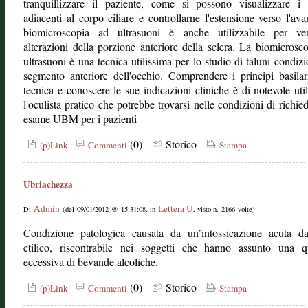
tranquillizzare il paziente, come si possono visualizzare i 
adiacenti al corpo ciliare e controllarne l'estensione verso l'ava
biomicroscopia ad ultrasuoni è anche utilizzabile per veri
alterazioni della porzione anteriore della sclera. La biomicrosc
ultrasuoni è una tecnica utilissima per lo studio di taluni condizi
segmento anteriore dell'occhio. Comprendere i principi basilar
tecnica e conoscere le sue indicazioni cliniche è di notevole util
l'oculista pratico che potrebbe trovarsi nelle condizioni di richie
esame UBM per i pazienti
(0)
Storico
(p)Link
Commenti
Stampa
Ubriachezza
Admin
Lettera U
Di
(del 09/01/2012 @ 15:31:08, in
, visto n. 2166 volte)
Condizione patologica causata da un’intossicazione acuta da
etilico, riscontrabile nei soggetti che hanno assunto una qu
eccessiva di bevande alcoliche.
(0)
Storico
(p)Link
Commenti
Stampa