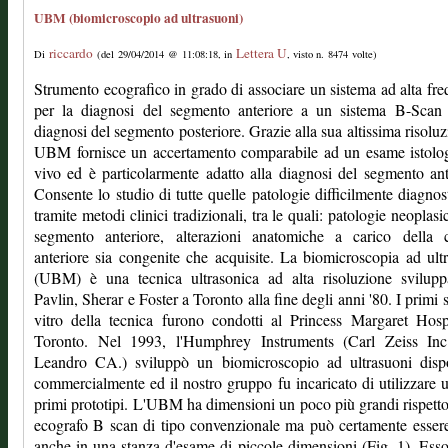
UBM (biomicroscopio ad ultrasuoni)
riccardo
Lettera U
Di
(del 29/04/2014 @ 11:08:18, in
, visto n. 8474 volte)
Strumento ecografico in grado di associare un sistema ad alta fr
per la diagnosi del segmento anteriore a un sistema B-Scan 
diagnosi del segmento posteriore. Grazie alla sua altissima risoluz
UBM fornisce un accertamento comparabile ad un esame istolog
vivo ed è particolarmente adatto alla diagnosi del segmento ant
Consente lo studio di tutte quelle patologie difficilmente diagnost
tramite metodi clinici tradizionali, tra le quali: patologie neoplasi
segmento anteriore, alterazioni anatomiche a carico della 
anteriore sia congenite che acquisite. La biomicroscopia ad ult
(UBM) è una tecnica ultrasonica ad alta risoluzione svilupp
Pavlin, Sherar e Foster a Toronto alla fine degli anni '80. I primi s
vitro della tecnica furono condotti al Princess Margaret Hosp
Toronto. Nel 1993, l'Humphrey Instruments (Carl Zeiss Inc
Leandro CA.) sviluppò un biomicroscopio ad ultrasuoni dispo
commercialmente ed il nostro gruppo fu incaricato di utilizzare 
primi prototipi. L'UBM ha dimensioni un poco più grandi rispett
ecografo B scan di tipo convenzionale ma può certamente esser
anche in una stanza d'esame di piccole dimensioni (Fig. 1). Ess