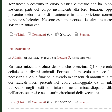
Apparecchio costruito in cuoio plastica o metallo che ha lo s
sostenere parti del corpo insufficienti alla loro funzione op
prevenire deformita o di mantenere in una posizione corret
porzione scheletrica. Ne sono esempio i corsetti le calzature corret
solette i plantari ecc.
(0)
Storico
(p)Link
Commenti
Stampa
Ubidecarenone
Admin
Lettera U
Di
(del 09/01/2012 @ 15:25:38, in
, visto n. 2480 volte)
Farmaco miocardiotrofico detto anche coenzima Q10, presente
cellule e in diversi animali. Fornisce al muscolo cardiaco l’
necessaria alle sue funzioni e avendo la capacità di annullare la to
dei radicali liberi presenti nel cuore danneggiato da un inf
utilizzato negli esiti di infarto, nella miocardiopatia dila
nell’arteriosclerosi e nei disturbi circolatori della vecchiaia.
(0)
Storico
(p)Link
Commenti
Stampa