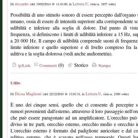
riccardo
Lettera U
Di
(del 19/02/2014 @ 11:41:00, in
, visto n. 1857 volte)
Possibilità di uno stimolo sonoro di essere percepito dall'organo 
umano, ossia di essere di intensità superiore alla corrispondente so
udibilità e inferiore alla soglia di dolore. Dal punto di vist
frequenza, si definiscono i limiti di udibilità inferiore a 15 Hz, su
a 20 000 Hz. Il campo di udibilità comprende suoni di frequenza
limite inferiore e quello superiore e di livello compreso fra la
uditiva e la soglia dolorosa (vedi anche audiometria).
(0)
Storico
(p)Link
Commenti
Stampa
Udito
Dr.ssa Maglioni
Lettera U
Di
(del 22/12/2010 @ 13:01:31, in
, visto n. 2380 volte)
È uno dei cinque sensi, quello che ci consente di percepire 
rumori provenienti dall'esterno, attraverso il loro passaggio nell'or
che può essere paragonato ad un amplificatore. L'orecchio può
diviso in tre parti, orecchio esterno, orecchio medio e orecchio i
L'orecchio esterno è formato dal padiglione auricolare e dal c
uditivo esterno, che è scavato nell'osso temporale. Questi h