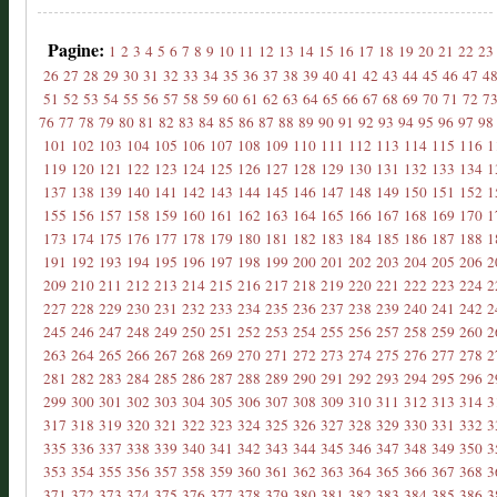
Pagine:
1
2
3
4
5
6
7
8
9
10
11
12
13
14
15
16
17
18
19
20
21
22
23
26
27
28
29
30
31
32
33
34
35
36
37
38
39
40
41
42
43
44
45
46
47
4
51
52
53
54
55
56
57
58
59
60
61
62
63
64
65
66
67
68
69
70
71
72
7
76
77
78
79
80
81
82
83
84
85
86
87
88
89
90
91
92
93
94
95
96
97
98
101
102
103
104
105
106
107
108
109
110
111
112
113
114
115
116
1
119
120
121
122
123
124
125
126
127
128
129
130
131
132
133
134
1
137
138
139
140
141
142
143
144
145
146
147
148
149
150
151
152
1
155
156
157
158
159
160
161
162
163
164
165
166
167
168
169
170
1
173
174
175
176
177
178
179
180
181
182
183
184
185
186
187
188
1
191
192
193
194
195
196
197
198
199
200
201
202
203
204
205
206
2
209
210
211
212
213
214
215
216
217
218
219
220
221
222
223
224
2
227
228
229
230
231
232
233
234
235
236
237
238
239
240
241
242
2
245
246
247
248
249
250
251
252
253
254
255
256
257
258
259
260
2
263
264
265
266
267
268
269
270
271
272
273
274
275
276
277
278
2
281
282
283
284
285
286
287
288
289
290
291
292
293
294
295
296
2
299
300
301
302
303
304
305
306
307
308
309
310
311
312
313
314
3
317
318
319
320
321
322
323
324
325
326
327
328
329
330
331
332
3
335
336
337
338
339
340
341
342
343
344
345
346
347
348
349
350
3
353
354
355
356
357
358
359
360
361
362
363
364
365
366
367
368
3
371
372
373
374
375
376
377
378
379
380
381
382
383
384
385
386
3