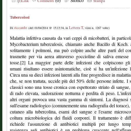
(0)
Storico
(p)Link
Commenti
Stampa
Tubercolosi
riccardo
Lettera T
Di
(del 01/04/2014 @ 15:13:34, in
, visto n. 1267 volte)
Malattia infettiva causata da vari ceppi di micobatteri, in particol
Mycobacterium tuberculosis, chiamato anche Bacillo di Koch. 
solitamente i polmoni, ma può colpire anche altre parti del co
trasmette per via aerea attraverso goccioline di saliva emesse
tosse.[2] La maggior parte delle infezioni che colpiscono gli
umani risultano essere asintomatiche, cioè si ha un'infezione l
Circa una su dieci infezioni latenti alla fine progredisce in malattia
che, se non trattata, uccide più del 50% delle persone infette. I 
classici sono una tosse cronica con espettorato striato di sangue,
di rado elevata, sudorazione notturna e perdita di peso. L'infez
altri organi provoca una vasta gamma di sintomi. La diagnosi 
sull'esame radiologico (comunemente una radiografia del torace), 
cutaneo alla tubercolina, esami del sangue e l'esame microsc
coltura microbiologica dei fluidi corporei. Il trattamento è diff
richiede l'assunzione di antibiotici multipli per lungo tem
resistenza agli antibiotici è un problema crescente nell'affron