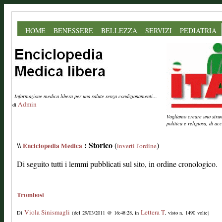
HOME
BENESSERE
BELLEZZA
SERVIZI
PEDIATRIA
Informazione medica libera per una salute senza condizionamenti...
Admin
di
Vogliamo creare uno strume
politica e religiosa, di a
: Storico
\\
(
)
Enciclopedia Medica
inverti l'ordine
Di seguito tutti i lemmi pubblicati sul sito, in ordine cronologico.
Trombosi
Viola Sinismagli
Lettera T
Di
(del 29/03/2011 @ 16:48:28, in
, visto n. 1490 volte)