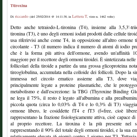
Ttiroxina
riccardo
Lettera T
Di
(del 25/02/2014 @ 14:11:38, in
, visto n. 1462 volte)
Detto anche tetraiodo-L-tironina (T4), insieme alla 3,5,3'-tri
tironina (T3), è uno degli ormoni iodati prodotti dalle cellule tiroid
usa riferirvisi anche come T4, in opposizione all'altro ormone t
circolante - T3 (il numero indica il numero di atomi di iodio pre
che è la forma più attiva dell'ormone, avendo un'affinità 10
maggiore per il recettore degli ormoni tiroidei. È sintetizzata nelle 
follicolari della tiroide a partire da una grossa glicoproteina no
tireoglobulina, accumulata nella colloide dei follicoli. Dopo la sin
immessa nel circolo ematico assieme alla T3, dove via
principalmente legate a proteine plasmatiche, che le protegg
metabolismo e dall'escrezione: la TBG (Thyroxine Binding Glo
ne lega il 75%, il resto è legato all'albumina e alla prealbumi
piccola quota (circa lo 0,03% di T4 e lo 0,3% di T3) viaggi
ormone libero, le cosiddette fT4 e fT3 (f=free, cioè libere
rappresentano la frazione fisiologicamente attiva, cioè capace di 
al proprio recettore. La tiroxina è la più presente nel s
rappresentando il 90% del totale degli ormoni tiroidei, e la sua em
relativamente elevata (6 giorni) contro 1 giorno per T3. Tuttavia