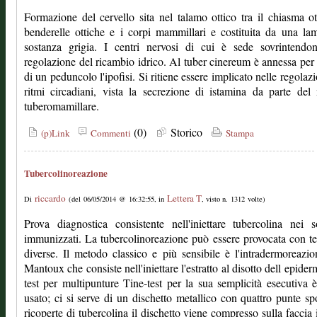
Formazione del cervello sita nel talamo ottico tra il chiasma ot
benderelle ottiche e i corpi mammillari e costituita da una la
sostanza grigia. I centri nervosi di cui è sede sovrintendon
regolazione del ricambio idrico. Al tuber cinereum è annessa pe
di un peduncolo l'ipofisi. Si ritiene essere implicato nelle regolazi
ritmi circadiani, vista la secrezione di istamina da parte del
tuberomamillare.
(0)
Storico
(p)Link
Commenti
Stampa
Tubercolinoreazione
riccardo
Lettera T
Di
(del 06/05/2014 @ 16:32:55, in
, visto n. 1312 volte)
Prova diagnostica consistente nell'iniettare tubercolina nei s
immunizzati. La tubercolinoreazione può essere provocata con t
diverse. Il metodo classico e più sensibile è l'intradermoreazio
Mantoux che consiste nell'iniettare l'estratto al disotto dell epiderm
test per multipunture Tine-test per la sua semplicità esecutiva è
usato; ci si serve di un dischetto metallico con quattro punte sp
ricoperte di tubercolina il dischetto viene compresso sulla faccia 