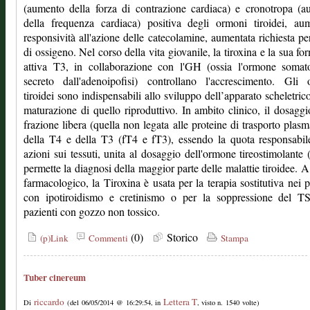
(aumento della forza di contrazione cardiaca) e cronotropa (
della frequenza cardiaca) positiva degli ormoni tiroidei, au
responsività all'azione delle catecolamine, aumentata richiesta per
di ossigeno. Nel corso della vita giovanile, la tiroxina e la sua fo
attiva T3, in collaborazione con l'GH (ossia l'ormone somato
secreto dall'adenoipofisi) controllano l'accrescimento. Gli 
tiroidei sono indispensabili allo sviluppo dell’apparato scheletrico
maturazione di quello riproduttivo. In ambito clinico, il dosaggi
frazione libera (quella non legata alle proteine di trasporto plasm
della T4 e della T3 (fT4 e fT3), essendo la quota responsabil
azioni sui tessuti, unita al dosaggio dell'ormone tireostimolante
permette la diagnosi della maggior parte delle malattie tiroidee. A 
farmacologico, la Tiroxina è usata per la terapia sostitutiva nei p
con ipotiroidismo e cretinismo o per la soppressione del T
pazienti con gozzo non tossico.
(0)
Storico
(p)Link
Commenti
Stampa
Tuber cinereum
riccardo
Lettera T
Di
(del 06/05/2014 @ 16:29:54, in
, visto n. 1540 volte)