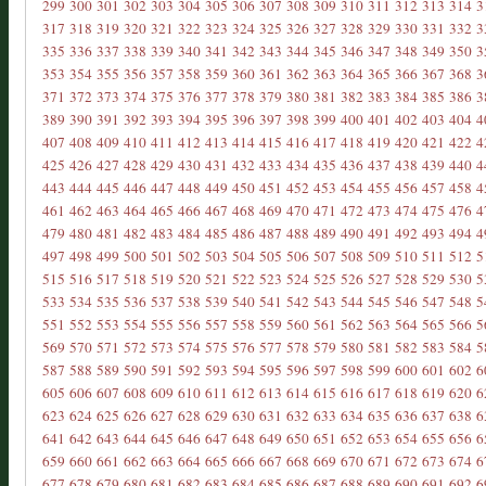
299
300
301
302
303
304
305
306
307
308
309
310
311
312
313
314
3
317
318
319
320
321
322
323
324
325
326
327
328
329
330
331
332
3
335
336
337
338
339
340
341
342
343
344
345
346
347
348
349
350
3
353
354
355
356
357
358
359
360
361
362
363
364
365
366
367
368
3
371
372
373
374
375
376
377
378
379
380
381
382
383
384
385
386
3
389
390
391
392
393
394
395
396
397
398
399
400
401
402
403
404
4
407
408
409
410
411
412
413
414
415
416
417
418
419
420
421
422
4
425
426
427
428
429
430
431
432
433
434
435
436
437
438
439
440
4
443
444
445
446
447
448
449
450
451
452
453
454
455
456
457
458
4
461
462
463
464
465
466
467
468
469
470
471
472
473
474
475
476
4
479
480
481
482
483
484
485
486
487
488
489
490
491
492
493
494
4
497
498
499
500
501
502
503
504
505
506
507
508
509
510
511
512
5
515
516
517
518
519
520
521
522
523
524
525
526
527
528
529
530
5
533
534
535
536
537
538
539
540
541
542
543
544
545
546
547
548
5
551
552
553
554
555
556
557
558
559
560
561
562
563
564
565
566
5
569
570
571
572
573
574
575
576
577
578
579
580
581
582
583
584
5
587
588
589
590
591
592
593
594
595
596
597
598
599
600
601
602
6
605
606
607
608
609
610
611
612
613
614
615
616
617
618
619
620
6
623
624
625
626
627
628
629
630
631
632
633
634
635
636
637
638
6
641
642
643
644
645
646
647
648
649
650
651
652
653
654
655
656
6
659
660
661
662
663
664
665
666
667
668
669
670
671
672
673
674
6
677
678
679
680
681
682
683
684
685
686
687
688
689
690
691
692
6