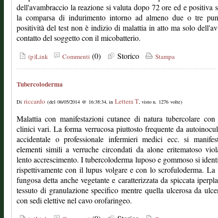
dell'avambraccio la reazione si valuta dopo 72 ore ed e positiva s
la comparsa di indurimento intorno ad almeno due o tre pun
positività del test non è indizio di malattia in atto ma solo dell'a
contatto del soggetto con il micobatterio.
(0)
Storico
(p)Link
Commenti
Stampa
Tubercoloderma
riccardo
Lettera T
Di
(del 06/05/2014 @ 16:38:34, in
, visto n. 1276 volte)
Malattia con manifestazioni cutanee di natura tubercolare con 
clinici vari. La forma verrucosa piuttosto frequente da autoinocu
accidentale o professionale infermieri medici ecc. si manife
elementi simili a verruche circondati da alone eritematoso vio
lento accrescimento. I tubercoloderma luposo e gommoso si ident
rispettivamente con il lupus volgare e con lo scrofuloderma. La 
fungosa detta anche vegetante e caratterizzata da spiccata iperpla
tessuto di granulazione specifico mentre quella ulcerosa da ulce
con sedi elettive nel cavo orofaringeo.