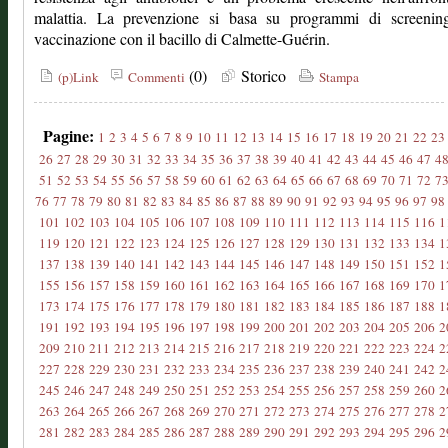
malattia. La prevenzione si basa su programmi di screenin
vaccinazione con il bacillo di Calmette-Guérin.
(0)
Storico
(p)Link
Commenti
Stampa
Pagine:
1
2
3
4
5
6
7
8
9
10
11
12
13
14
15
16
17
18
19
20
21
22
23
26
27
28
29
30
31
32
33
34
35
36
37
38
39
40
41
42
43
44
45
46
47
4
51
52
53
54
55
56
57
58
59
60
61
62
63
64
65
66
67
68
69
70
71
72
7
76
77
78
79
80
81
82
83
84
85
86
87
88
89
90
91
92
93
94
95
96
97
98
101
102
103
104
105
106
107
108
109
110
111
112
113
114
115
116
1
119
120
121
122
123
124
125
126
127
128
129
130
131
132
133
134
1
137
138
139
140
141
142
143
144
145
146
147
148
149
150
151
152
1
155
156
157
158
159
160
161
162
163
164
165
166
167
168
169
170
1
173
174
175
176
177
178
179
180
181
182
183
184
185
186
187
188
1
191
192
193
194
195
196
197
198
199
200
201
202
203
204
205
206
2
209
210
211
212
213
214
215
216
217
218
219
220
221
222
223
224
2
227
228
229
230
231
232
233
234
235
236
237
238
239
240
241
242
2
245
246
247
248
249
250
251
252
253
254
255
256
257
258
259
260
2
263
264
265
266
267
268
269
270
271
272
273
274
275
276
277
278
2
281
282
283
284
285
286
287
288
289
290
291
292
293
294
295
296
2