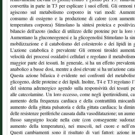
convertita in parte in T3 per esplicare i suoi effetti. Gli ormoni t
agiscono sul metabolismo corporeo in vari modi: Aument
consumo di ossigeno e la produzione di calore (con aumento
temperatura corporea) Stimolano la sintesi proteica e positiviz
bilancio dell'azoto (indice di utilizzo delle proteine per la loro s
Aumentano la gluconeogenesi e la glicogenolisi Stimolano la sint
mobilizzazione e il catabolismo del colesterolo e dei lipidi in 
L’azione catabolica è prevalente Gli ormoni tiroidei aument
velocità dei processi ossidativi cellulari e regolano il metabolism
maggior parte dei tessuti. In generale, si ha un effetto prevalen
anabolico a basse dosi, mentre a dosi elevate si ha un'azione cata
Questa azione bifasica è evidente nei confronti del metaboli
glicogeno, delle proteine e dei lipidi. Inoltre, T4 e T3 regolano l’a
del sistema adrenergico agendo sulla responsività dei tessuti per
alle catecolamine. Un loro eccesso, come negli ipertiroidismi, c
aumento della frequenza cardiaca e della contrattilità miocard
aumento della gittata pulsatoria e della gittata cardiaca; la dimi
delle resistenze periferiche causata dalla vasodilatazione; un aume
flusso sanguigno locale nella cute (con conseguente sudoraz
aumento della temperatura), nei muscoli, nel cuore e nell’en
Questi cambiamenti sono il risultato di vari fattori: azione i