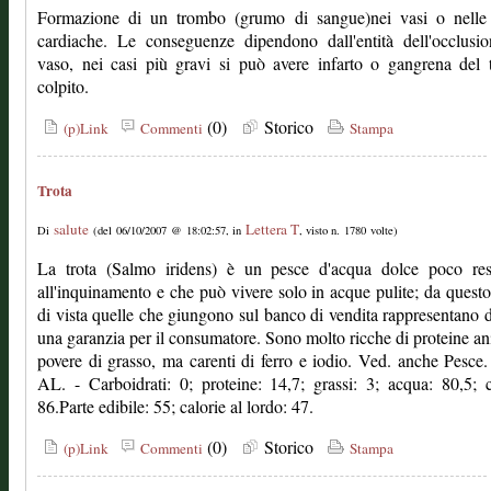
Formazione di un trombo (grumo di sangue)nei vasi o nelle 
cardiache. Le conseguenze dipendono dall'entità dell'occlusi
vaso, nei casi più gravi si può avere infarto o gangrena del 
colpito.
(0)
Storico
(p)Link
Commenti
Stampa
Trota
salute
Lettera T
Di
(del 06/10/2007 @ 18:02:57, in
, visto n. 1780 volte)
La trota (Salmo iridens) è un pesce d'acqua dolce poco resi
all'inquinamento e che può vivere solo in acque pulite; da quest
di vista quelle che giungono sul banco di vendita rappresentano
una garanzia per il consumatore. Sono molto ricche di proteine an
povere di grasso, ma carenti di ferro e iodio. Ved. anche Pesc
AL. - Carboidrati: 0; proteine: 14,7; grassi: 3; acqua: 80,5; c
86.Parte edibile: 55; calorie al lordo: 47.
(0)
Storico
(p)Link
Commenti
Stampa