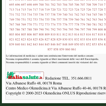
695
696
697
698
699
700
701
702
703
704
705
706
707
708
709
710
7
713
714
715
716
717
718
719
720
721
722
723
724
725
726
727
728
7
731
732
733
734
735
736
737
738
739
740
741
742
743
744
745
746
7
749
750
751
752
753
754
755
756
757
758
759
760
761
762
763
764
7
767
768
769
770
771
772
773
774
775
776
777
778
779
780
781
782
7
785
786
787
788
789
790
791
792
793
794
795
796
797
798
799
800
8
803
804
805
806
807
808
809
810
811
812
813
814
815
816
817
818
8
821
822
823
824
825
826
827
828
829
830
831
832
833
834
835
836
8
839
840
841
842
843
844
845
846
847
848
849
850
851
852
853
854
8
857
858
859
860
861
Le informazioni di medicina e salute non sostituiscono l'intervento del medico curante.
Nessuna responsabilità è assunta riguardo ai liberi inserimenti delle voci dell Enciclopedia.
Nessuna responsabilità è assunta riguardo ai liberi commenti inseriti dai visitatori del sito.
Redazione TEL. 351.666.0811
Via Albanese Ruffo 48, 00178 Roma
Centro Medico Okmedicina.it Via Albanese Ruffo 40-46, 00178
Copyright © 2000-2023 Okmedicina ONLUS Riproduzione riservat