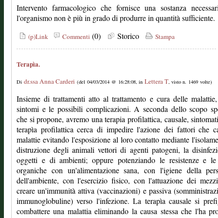
Intervento farmacologico che fornisce una sostanza necessar
l'organismo non è più in grado di produrre in quantità sufficiente.
(0)
Storico
(p)Link
Commenti
Stampa
Terapìa.
dr.ssa Anna Carderi
Lettera T
Di
(del 04/03/2014 @ 16:28:08, in
, visto n. 1469 volte)
Insieme di trattamenti atto al trattamento e cura delle malattie,
sintomi e le possibili complicazioni. A seconda dello scopo sp
che si propone, avremo una terapia profilattica, causale, sintomat
terapìa profilattica cerca di impedire l'azione dei fattori che 
malattie evitando l'esposizione al loro contatto mediante l'isolame
distruzione degli animali vettori di agenti patogeni, la disinfez
oggetti e di ambienti; oppure potenziando le resistenze e le
organiche con un'alimentazione sana, con l'igiene della per
dell'ambiente, con l'esercizio fisico, con l'attuazione dei mezzi
creare un'immunità attiva (vaccinazioni) e passiva (somministraz
immunoglobuline) verso l'infezione. La terapìa causale si pref
combattere una malattia eliminando la causa stessa che l'ha pr