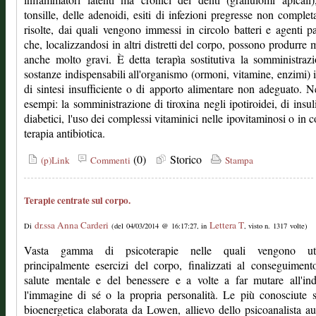
tonsille, delle adenoidi, esiti di infezioni pregresse non comple
risolte, dai quali vengono immessi in circolo batteri e agenti p
che, localizzandosi in altri distretti del corpo, possono produrre m
anche molto gravi. È detta terapìa sostitutiva la somministraz
sostanze indispensabili all'organismo (ormoni, vitamine, enzimi) 
di sintesi insufficiente o di apporto alimentare non adeguato. 
esempi: la somministrazione di tiroxina negli ipotiroidei, di insul
diabetici, l'uso dei complessi vitaminici nelle ipovitaminosi o in c
terapia antibiotica.
(0)
Storico
(p)Link
Commenti
Stampa
Terapie centrate sul corpo.
dr.ssa Anna Carderi
Lettera T
Di
(del 04/03/2014 @ 16:17:27, in
, visto n. 1317 volte)
Vasta gamma di psicoterapie nelle quali vengono util
principalmente esercizi del corpo, finalizzati al conseguiment
salute mentale e del benessere e a volte a far mutare all'in
l'immagine di sé o la propria personalità. Le più conosciute 
bioenergetica elaborata da Lowen, allievo dello psicoanalista au