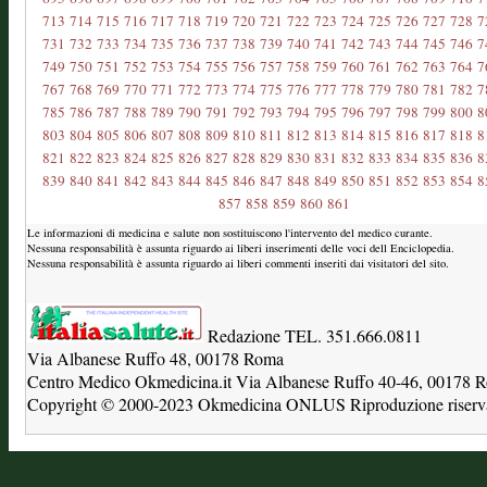
713
714
715
716
717
718
719
720
721
722
723
724
725
726
727
728
7
731
732
733
734
735
736
737
738
739
740
741
742
743
744
745
746
7
749
750
751
752
753
754
755
756
757
758
759
760
761
762
763
764
7
767
768
769
770
771
772
773
774
775
776
777
778
779
780
781
782
7
785
786
787
788
789
790
791
792
793
794
795
796
797
798
799
800
8
803
804
805
806
807
808
809
810
811
812
813
814
815
816
817
818
8
821
822
823
824
825
826
827
828
829
830
831
832
833
834
835
836
8
839
840
841
842
843
844
845
846
847
848
849
850
851
852
853
854
8
857
858
859
860
861
Le informazioni di medicina e salute non sostituiscono l'intervento del medico curante.
Nessuna responsabilità è assunta riguardo ai liberi inserimenti delle voci dell Enciclopedia.
Nessuna responsabilità è assunta riguardo ai liberi commenti inseriti dai visitatori del sito.
Redazione TEL. 351.666.0811
Via Albanese Ruffo 48, 00178 Roma
Centro Medico Okmedicina.it Via Albanese Ruffo 40-46, 00178
Copyright © 2000-2023 Okmedicina ONLUS Riproduzione riservat