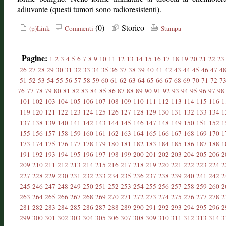
adiuvante (questi tumori sono radioresistenti).
(0)
Storico
(p)Link
Commenti
Stampa
Pagine:
1
2
3
4
5
6
7
8
9
10
11
12
13
14
15
16
17
18
19
20
21
22
23
26
27
28
29
30
31
32
33
34
35
36
37
38
39
40
41
42
43
44
45
46
47
4
51
52
53
54
55
56
57
58
59
60
61
62
63
64
65
66
67
68
69
70
71
72
7
76
77
78
79
80
81
82
83
84
85
86
87
88
89
90
91
92
93
94
95
96
97
98
101
102
103
104
105
106
107
108
109
110
111
112
113
114
115
116
1
119
120
121
122
123
124
125
126
127
128
129
130
131
132
133
134
1
137
138
139
140
141
142
143
144
145
146
147
148
149
150
151
152
1
155
156
157
158
159
160
161
162
163
164
165
166
167
168
169
170
1
173
174
175
176
177
178
179
180
181
182
183
184
185
186
187
188
1
191
192
193
194
195
196
197
198
199
200
201
202
203
204
205
206
2
209
210
211
212
213
214
215
216
217
218
219
220
221
222
223
224
2
227
228
229
230
231
232
233
234
235
236
237
238
239
240
241
242
2
245
246
247
248
249
250
251
252
253
254
255
256
257
258
259
260
2
263
264
265
266
267
268
269
270
271
272
273
274
275
276
277
278
2
281
282
283
284
285
286
287
288
289
290
291
292
293
294
295
296
2
299
300
301
302
303
304
305
306
307
308
309
310
311
312
313
314
3