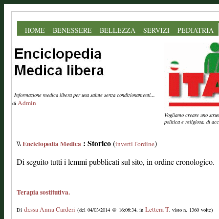
HOME
BENESSERE
BELLEZZA
SERVIZI
PEDIATRIA
Informazione medica libera per una salute senza condizionamenti...
Admin
di
Vogliamo creare uno strume
politica e religiosa, di a
: Storico
\\
(
)
Enciclopedia Medica
inverti l'ordine
Di seguito tutti i lemmi pubblicati sul sito, in ordine cronologico.
Terapia sostitutiva.
dr.ssa Anna Carderi
Lettera T
Di
(del 04/03/2014 @ 16:08:34, in
, visto n. 1360 volte)