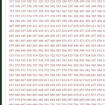
317
318
319
320
321
322
323
324
325
326
327
328
329
330
331
332
3
335
336
337
338
339
340
341
342
343
344
345
346
347
348
349
350
3
353
354
355
356
357
358
359
360
361
362
363
364
365
366
367
368
3
371
372
373
374
375
376
377
378
379
380
381
382
383
384
385
386
3
389
390
391
392
393
394
395
396
397
398
399
400
401
402
403
404
4
407
408
409
410
411
412
413
414
415
416
417
418
419
420
421
422
4
425
426
427
428
429
430
431
432
433
434
435
436
437
438
439
440
4
443
444
445
446
447
448
449
450
451
452
453
454
455
456
457
458
4
461
462
463
464
465
466
467
468
469
470
471
472
473
474
475
476
4
479
480
481
482
483
484
485
486
487
488
489
490
491
492
493
494
4
497
498
499
500
501
502
503
504
505
506
507
508
509
510
511
512
5
515
516
517
518
519
520
521
522
523
524
525
526
527
528
529
530
5
533
534
535
536
537
538
539
540
541
542
543
544
545
546
547
548
5
551
552
553
554
555
556
557
558
559
560
561
562
563
564
565
566
5
569
570
571
572
573
574
575
576
577
578
579
580
581
582
583
584
5
587
588
589
590
591
592
593
594
595
596
597
598
599
600
601
602
6
605
606
607
608
609
610
611
612
613
614
615
616
617
618
619
620
6
623
624
625
626
627
628
629
630
631
632
633
634
635
636
637
638
6
641
642
643
644
645
646
647
648
649
650
651
652
653
654
655
656
6
659
660
661
662
663
664
665
666
667
668
669
670
671
672
673
674
6
677
678
679
680
681
682
683
684
685
686
687
688
689
690
691
692
6
695
696
697
698
699
700
701
702
703
704
705
706
707
708
709
710
7