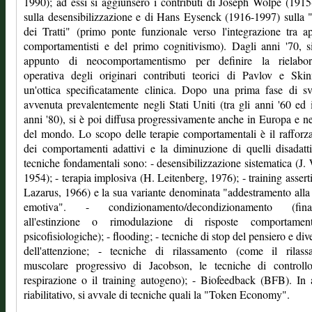
1990); ad essi si aggiunsero i contributi di Joseph Wolpe (191
sulla desensibilizzazione e di Hans Eysenck (1916-1997) sulla 
dei Tratti" (primo ponte funzionale verso l'integrazione tra a
comportamentisti e del primo cognitivismo). Dagli anni '70, s
appunto di neocomportamentismo per definire la rielabor
operativa degli originari contributi teorici di Pavlov e Ski
un'ottica specificatamente clinica. Dopo una prima fase di s
avvenuta prevalentemente negli Stati Uniti (tra gli anni '60 ed 
anni '80), si è poi diffusa progressivamente anche in Europa e ne
del mondo. Lo scopo delle terapie comportamentali è il raffor
dei comportamenti adattivi e la diminuzione di quelli disadatt
tecniche fondamentali sono: - desensibilizzazione sistematica (J.
1954); - terapia implosiva (H. Leitenberg, 1976); - training assert
Lazarus, 1966) e la sua variante denominata "addestramento alla 
emotiva". - condizionamento/decondizionamento (final
all'estinzione o rimodulazione di risposte comportamen
psicofisiologiche); - flooding; - tecniche di stop del pensiero e div
dell'attenzione; - tecniche di rilassamento (come il rilass
muscolare progressivo di Jacobson, le tecniche di controllo
respirazione o il training autogeno); - Biofeedback (BFB). In
riabilitativo, si avvale di tecniche quali la "Token Economy".