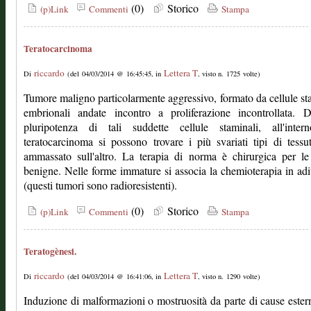
(0)
Storico
(p)Link
Commenti
Stampa
Teratocarcinoma
riccardo
Lettera T
Di
(del 04/03/2014 @ 16:45:45, in
, visto n. 1725 volte)
Tumore maligno particolarmente aggressivo, formato da cellule st
embrionali andate incontro a proliferazione incontrollata. D
pluripotenza di tali suddette cellule staminali, all'inter
teratocarcinoma si possono trovare i più svariati tipi di tessu
ammassato sull'altro. La terapia di norma è chirurgica per l
benigne. Nelle forme immature si associa la chemioterapia in ad
(questi tumori sono radioresistenti).
(0)
Storico
(p)Link
Commenti
Stampa
Teratogènesi.
riccardo
Lettera T
Di
(del 04/03/2014 @ 16:41:06, in
, visto n. 1290 volte)
Induzione di malformazioni o mostruosità da parte di cause ester