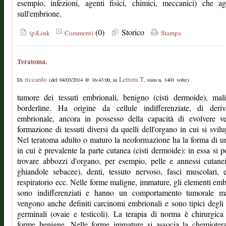
esempio, infezioni, agenti fisici, chimici, meccanici) che a
sull'embrione.
(0)
Storico
(p)Link
Commenti
Stampa
Teratoma.
riccardo
Lettera T
Di
(del 04/03/2014 @ 16:43:00, in
, visto n. 1401 volte)
tumore dei tessuti embrionali, benigno (cisti dermoide), mal
borderline. Ha origine da cellule indifferenziate, di deriv
embrionale, ancora in possesso della capacità di evolvere ve
formazione di tessuti diversi da quelli dell'organo in cui si svil
Nel teratoma adulto o maturo la neoformazione ha la forma di un
in cui è prevalente la parte cutanea (cisti dermoide): in essa si 
trovare abbozzi d'organo, per esempio, pelle e annessi cutanei
ghiandole sebacee), denti, tessuto nervoso, fasci muscolari, e
respiratorio ecc. Nelle forme maligne, immature, gli elementi emb
sono indifferenziati e hanno un comportamento tumorale ma
vengono anche definiti carcinomi embrionali e sono tipici degli
germinali (ovaie e testicoli). La terapia di norma è chirurgica
forme benigne. Nelle forme immature si associa la chemiotera