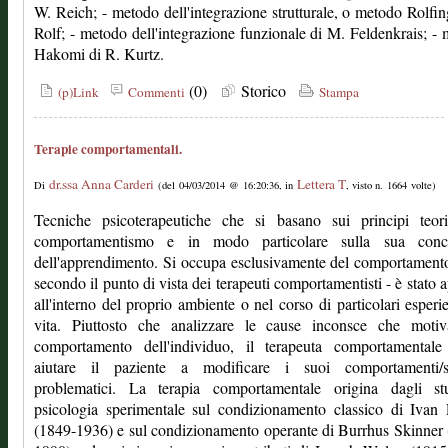
W. Reich; - metodo dell'integrazione strutturale, o metodo Rolfing
Rolf; - metodo dell'integrazione funzionale di M. Feldenkrais; -
Hakomi di R. Kurtz.
(0)
Storico
(p)Link
Commenti
Stampa
Terapie comportamentali.
dr.ssa Anna Carderi
Lettera T
Di
(del 04/03/2014 @ 16:20:36, in
, visto n. 1664 volte)
Tecniche psicoterapeutiche che si basano sui principi teori
comportamentismo e in modo particolare sulla sua conc
dell'apprendimento. Si occupa esclusivamente del comportament
secondo il punto di vista dei terapeuti comportamentisti - è stato 
all'interno del proprio ambiente o nel corso di particolari esperi
vita. Piuttosto che analizzare le cause inconsce che motiv
comportamento dell'individuo, il terapeuta comportamentale
aiutare il paziente a modificare i suoi comportamenti/s
problematici. La terapia comportamentale origina dagli st
psicologia sperimentale sul condizionamento classico di Ivan
(1849-1936) e sul condizionamento operante di Burrhus Skinner