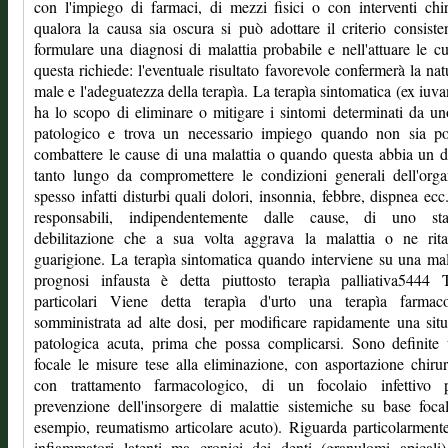
con l'impiego di farmaci, di mezzi fisici o con interventi chir
qualora la causa sia oscura si può adottare il criterio consiste
formulare una diagnosi di malattia probabile e nell'attuare le c
questa richiede: l'eventuale risultato favorevole confermerà la nat
male e l'adeguatezza della terapìa. La terapìa sintomatica (ex iuva
ha lo scopo di eliminare o mitigare i sintomi determinati da un
patologico e trova un necessario impiego quando non sia pos
combattere le cause di una malattia o quando questa abbia un 
tanto lungo da compromettere le condizioni generali dell'org
spesso infatti disturbi quali dolori, insonnia, febbre, dispnea ecc
responsabili, indipendentemente dalle cause, di uno st
debilitazione che a sua volta aggrava la malattia o ne rita
guarigione. La terapìa sintomatica quando interviene su una mal
prognosi infausta è detta piuttosto terapìa palliativa5444 T
particolari Viene detta terapìa d'urto una terapìa farmaco
somministrata ad alte dosi, per modificare rapidamente una sit
patologica acuta, prima che possa complicarsi. Sono definite 
focale le misure tese alla eliminazione, con asportazione chiru
con trattamento farmacologico, di un focolaio infettivo 
prevenzione dell'insorgere di malattie sistemiche su base foca
esempio, reumatismo articolare acuto). Riguarda particolarmente
infiammatori latenti ma cronici dei denti (granulomi apicali)