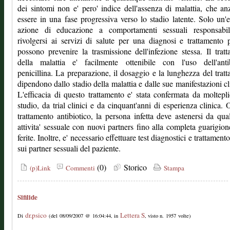
dei sintomi non e' pero' indice dell'assenza di malattia, che an
essere in una fase progressiva verso lo stadio latente. Solo un'e
azione di educazione a comportamenti sessuali responsabi
rivolgersi ai servizi di salute per una diagnosi e trattamento 
possono prevenire la trasmissione dell'infezione stessa. Il trat
della malattia e' facilmente ottenibile con l'uso dell'antib
penicillina. La preparazione, il dosaggio e la lunghezza del trat
dipendono dallo stadio della malattia e dalle sue manifestazioni cl
L'efficacia di questo trattamento e' stata confermata da moltepli
studio, da trial clinici e da cinquant'anni di esperienza clinica. O
trattamento antibiotico, la persona infetta deve astenersi da qu
attivita' sessuale con nuovi partners fino alla completa guarigion
ferite. Inoltre, e' necessario effettuare test diagnostici e trattamen
sui partner sessuali del paziente.
(0)
Storico
(p)Link
Commenti
Stampa
Sifilide
dr.psico
Lettera S
Di
(del 08/09/2007 @ 16:04:44, in
, visto n. 1957 volte)