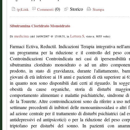
(0)
Storico
(p)Link
Commenti
Stampa
Sibutramina Cloridrato Monoidrato
medicina
Lettera S
Di
(del 16/09/2007 @ 15:08:51, in
, visto n. 8055 volte)
Farmaci Ectiva, Reductil. Indicazioni Terapia integrativa nell'am
un programma per la riduzione e il controllo del peso cor
Controindicazioni Controindicata nei casi di ipersensibilità
sibutramina cloridrato monoidrato o ad un altro componen
prodotto, in stato di gravidanza, durante l'allattamento, ba
giovani di età inferiore ai 18 anni e pazienti di età superiore ai 6
in quanto non sono disponibili dati certi al riguardo. In sogge
obesità da cause organiche, storia di disturbi maggio
comportamento alimentare e malattie psichiatriche, sindrome di
de la Tourette. Altre controindicazioni sono da riferire a uso ne
settimane precedenti di inibitori delle monoaminossidasi o altri 
ad azione centrale per il trattamento di disturbi psichiatrici (ad 
antidepressivi ed antipsicotici) o per la riduzione del peso cor
triptofano per disturbi del sonno. In pazienti con anamn