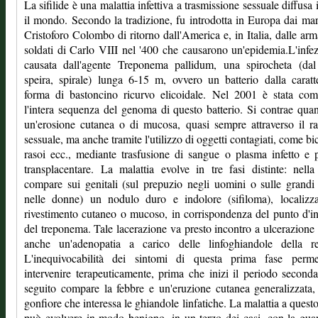
La sifilide è una malattia infettiva a trasmissione sessuale diffusa i
il mondo. Secondo la tradizione, fu introdotta in Europa dai mar
Cristoforo Colombo di ritorno dall'America e, in Italia, dalle arm
soldati di Carlo VIII nel '400 che causarono un'epidemia.L'infe
causata dall'agente Treponema pallidum, una spirocheta (dal
speira, spirale) lunga 6-15 m, ovvero un batterio dalla caratte
forma di bastoncino ricurvo elicoidale. Nel 2001 è stata com
l'intera sequenza del genoma di questo batterio. Si contrae qua
un'erosione cutanea o di mucosa, quasi sempre attraverso il r
sessuale, ma anche tramite l'utilizzo di oggetti contagiati, come bic
rasoi ecc., mediante trasfusione di sangue o plasma infetto e 
transplacentare. La malattia evolve in tre fasi distinte: nell
compare sui genitali (sul prepuzio negli uomini o sulle grandi
nelle donne) un nodulo duro e indolore (sifiloma), localizza
rivestimento cutaneo o mucoso, in corrispondenza del punto d'i
del treponema. Tale lacerazione va presto incontro a ulcerazione 
anche un'adenopatia a carico delle linfoghiandole della re
L'inequivocabilità dei sintomi di questa prima fase perme
intervenire terapeuticamente, prima che inizi il periodo seconda
seguito compare la febbre e un'eruzione cutanea generalizzata,
gonfiore che interessa le ghiandole linfatiche. La malattia a quest
può evolvere in modo benigno, in un terzo dei casi, con la gua