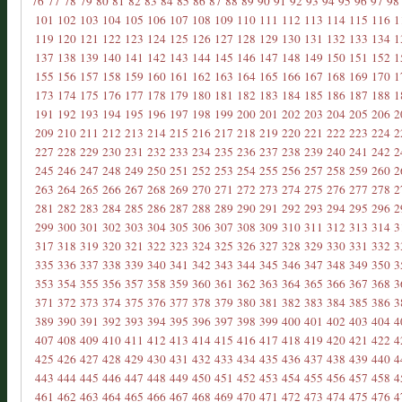
76
77
78
79
80
81
82
83
84
85
86
87
88
89
90
91
92
93
94
95
96
97
98
101
102
103
104
105
106
107
108
109
110
111
112
113
114
115
116
1
119
120
121
122
123
124
125
126
127
128
129
130
131
132
133
134
1
137
138
139
140
141
142
143
144
145
146
147
148
149
150
151
152
1
155
156
157
158
159
160
161
162
163
164
165
166
167
168
169
170
1
173
174
175
176
177
178
179
180
181
182
183
184
185
186
187
188
1
191
192
193
194
195
196
197
198
199
200
201
202
203
204
205
206
2
209
210
211
212
213
214
215
216
217
218
219
220
221
222
223
224
2
227
228
229
230
231
232
233
234
235
236
237
238
239
240
241
242
2
245
246
247
248
249
250
251
252
253
254
255
256
257
258
259
260
2
263
264
265
266
267
268
269
270
271
272
273
274
275
276
277
278
2
281
282
283
284
285
286
287
288
289
290
291
292
293
294
295
296
2
299
300
301
302
303
304
305
306
307
308
309
310
311
312
313
314
3
317
318
319
320
321
322
323
324
325
326
327
328
329
330
331
332
3
335
336
337
338
339
340
341
342
343
344
345
346
347
348
349
350
3
353
354
355
356
357
358
359
360
361
362
363
364
365
366
367
368
3
371
372
373
374
375
376
377
378
379
380
381
382
383
384
385
386
3
389
390
391
392
393
394
395
396
397
398
399
400
401
402
403
404
4
407
408
409
410
411
412
413
414
415
416
417
418
419
420
421
422
4
425
426
427
428
429
430
431
432
433
434
435
436
437
438
439
440
4
443
444
445
446
447
448
449
450
451
452
453
454
455
456
457
458
4
461
462
463
464
465
466
467
468
469
470
471
472
473
474
475
476
4