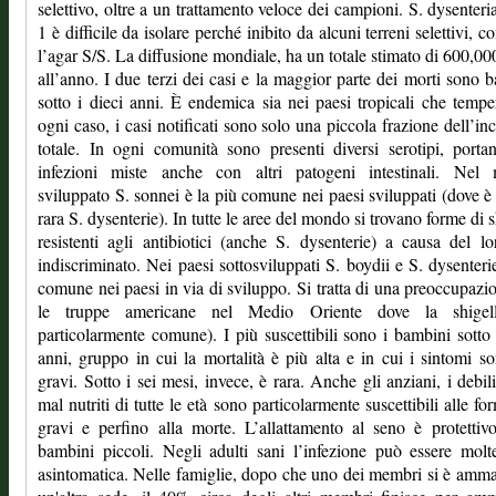
selettivo, oltre a un trattamento veloce dei campioni. S. dysenteri
1 è difficile da isolare perché inibito da alcuni terreni selettivi, c
l’agar S/S. La diffusione mondiale, ha un totale stimato di 600,00
all’anno. I due terzi dei casi e la maggior parte dei morti sono 
sotto i dieci anni. È endemica sia nei paesi tropicali che temper
ogni caso, i casi notificati sono solo una piccola frazione dell’in
totale. In ogni comunità sono presenti diversi serotipi, port
infezioni miste anche con altri patogeni intestinali. Nel
sviluppato S. sonnei è la più comune nei paesi sviluppati (dove è
rara S. dysenterie). In tutte le aree del mondo si trovano forme di s
resistenti agli antibiotici (anche S. dysenterie) a causa del l
indiscriminato. Nei paesi sottosviluppati S. boydii e S. dysenteri
comune nei paesi in via di sviluppo. Si tratta di una preoccupazi
le truppe americane nel Medio Oriente dove la shigel
particolarmente comune). I più suscettibili sono i bambini sotto 
anni, gruppo in cui la mortalità è più alta e in cui i sintomi s
gravi. Sotto i sei mesi, invece, è rara. Anche gli anziani, i debilit
mal nutriti di tutte le età sono particolarmente suscettibili alle fo
gravi e perfino alla morte. L’allattamento al seno è protettiv
bambini piccoli. Negli adulti sani l’infezione può essere molt
asintomatica. Nelle famiglie, dopo che uno dei membri si è amma