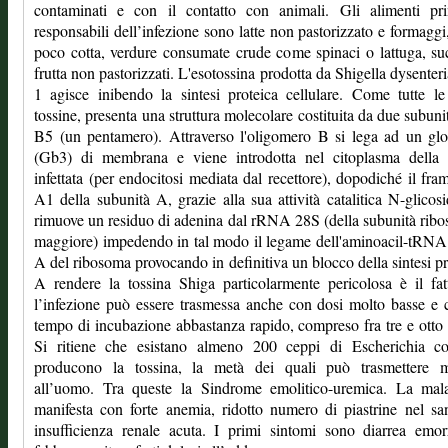
contaminati e con il contatto con animali. Gli alimenti prin
responsabili dell’infezione sono latte non pastorizzato e formaggi
poco cotta, verdure consumate crude come spinaci o lattuga, su
frutta non pastorizzati. L'esotossina prodotta da Shigella dysenteri
1 agisce inibendo la sintesi proteica cellulare. Come tutte l
tossine, presenta una struttura molecolare costituita da due subuni
B5 (un pentamero). Attraverso l'oligomero B si lega ad un gl
(Gb3) di membrana e viene introdotta nel citoplasma della c
infettata (per endocitosi mediata dal recettore), dopodiché il fr
A1 della subunità A, grazie alla sua attività catalitica N-glicosi
rimuove un residuo di adenina dal rRNA 28S (della subunità rib
maggiore) impedendo in tal modo il legame dell'aminoacil-tRNA 
A del ribosoma provocando in definitiva un blocco della sintesi pr
A rendere la tossina Shiga particolarmente pericolosa è il fa
l’infezione può essere trasmessa anche con dosi molto basse e
tempo di incubazione abbastanza rapido, compreso fra tre e otto 
Si ritiene che esistano almeno 200 ceppi di Escherichia co
producono la tossina, la metà dei quali può trasmettere ma
all’uomo. Tra queste la Sindrome emolitico-uremica. La malat
manifesta con forte anemia, ridotto numero di piastrine nel s
insufficienza renale acuta. I primi sintomi sono diarrea emor