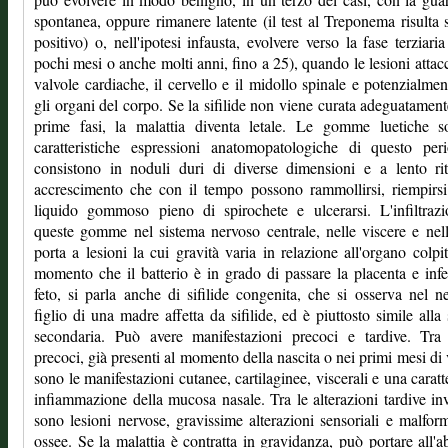
spontanea, oppure rimanere latente (il test al Treponema risulta
positivo) o, nell'ipotesi infausta, evolvere verso la fase terziari
pochi mesi o anche molti anni, fino a 25), quando le lesioni attac
valvole cardiache, il cervello e il midollo spinale e potenzialment
gli organi del corpo. Se la sifilide non viene curata adeguatament
prime fasi, la malattia diventa letale. Le gomme luetiche s
caratteristiche espressioni anatomopatologiche di questo per
consistono in noduli duri di diverse dimensioni e a lento ri
accrescimento che con il tempo possono rammollirsi, riempirs
liquido gommoso pieno di spirochete e ulcerarsi. L'infiltraz
queste gomme nel sistema nervoso centrale, nelle viscere e nel
porta a lesioni la cui gravità varia in relazione all'organo colpi
momento che il batterio è in grado di passare la placenta e infet
feto, si parla anche di sifilide congenita, che si osserva nel n
figlio di una madre affetta da sifilide, ed è piuttosto simile alla s
secondaria. Può avere manifestazioni precoci e tardive. Tra 
precoci, già presenti al momento della nascita o nei primi mesi di v
sono le manifestazioni cutanee, cartilaginee, viscerali e una caratte
infiammazione della mucosa nasale. Tra le alterazioni tardive in
sono lesioni nervose, gravissime alterazioni sensoriali e malfor
ossee. Se la malattia è contratta in gravidanza, può portare all'a