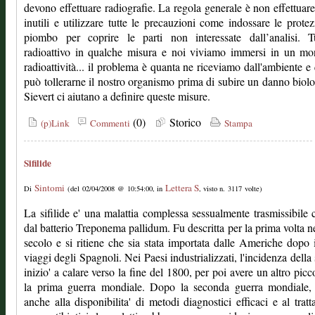
devono effettuare radiografie. La regola generale è non effettuar
inutili e utilizzare tutte le precauzioni come indossare le protez
piombo per coprire le parti non interessate dall’analisi. T
radioattivo in qualche misura e noi viviamo immersi in un mo
radioattività... il problema è quanta ne riceviamo dall'ambiente e
può tollerarne il nostro organismo prima di subire un danno biolo
Sievert ci aiutano a definire queste misure.
(0)
Storico
(p)Link
Commenti
Stampa
Sifilide
Sintomi
Lettera S
Di
(del 02/04/2008 @ 10:54:00, in
, visto n. 3117 volte)
La sifilide e' una malattia complessa sessualmente trasmissibile 
dal batterio Treponema pallidum. Fu descritta per la prima volta 
secolo e si ritiene che sia stata importata dalle Americhe dopo 
viaggi degli Spagnoli. Nei Paesi industrializzati, l'incidenza della s
inizio' a calare verso la fine del 1800, per poi avere un altro pic
la prima guerra mondiale. Dopo la seconda guerra mondiale, 
anche alla disponibilita' di metodi diagnostici efficaci e al trat