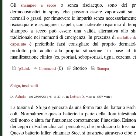
Gli
o senza risciacquo, sono dei pre
shampoo a secco
dermocosmetici in spray, che possono essere vaporizzati sui 
normali o grassi, per rimuovere le impurità senza necessariament
risciacquare e asciugare i capelli, con notevole risparmio di te
shampoo a secco può essere una valida alternativa allo s
tradizionale nei momenti di emergenza. In presenza di
malattie d
è preferibile farsi consigliare dal proprio dermatol
capelluto
prodotto più adatto alla propria situazione, in base al t
manifestazione clinica (es. psoriasi, sebopsoriasi, tigna, eczema, et
(0)
Storico
(p)Link
Commenti
Stampa
Shiga, tossina di
Admin
Lettera S
Di
(del 23/06/2011 @ 11:27:14, in
, visto n. 6507 volte)
La tossina di Shiga è generata da una forma rara del batterio Esch
coli. Normalmente questo batterio fa parte della flora intestinal
dell’uomo e aiuta far funzionare correttamente l’intestino. Esisto
dei ceppi di Escherichia coli pericolosi, che producono la tossina
Questo batterio killer, chiamato Stec, si trasmette attraverso cibo 