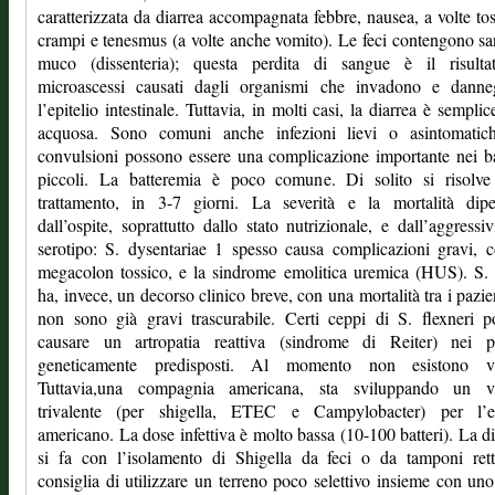
caratterizzata da diarrea accompagnata febbre, nausea, a volte to
crampi e tenesmus (a volte anche vomito). Le feci contengono s
muco (dissenteria); questa perdita di sangue è il risulta
microascessi causati dagli organismi che invadono e danne
l’epitelio intestinale. Tuttavia, in molti casi, la diarrea è sempli
acquosa. Sono comuni anche infezioni lievi o asintomatic
convulsioni possono essere una complicazione importante nei 
piccoli. La batteremia è poco comune. Di solito si risolve
trattamento, in 3-7 giorni. La severità e la mortalità dip
dall’ospite, soprattutto dallo stato nutrizionale, e dall’aggressiv
serotipo: S. dysentariae 1 spesso causa complicazioni gravi, 
megacolon tossico, e la sindrome emolitica uremica (HUS). S.
ha, invece, un decorso clinico breve, con una mortalità tra i pazie
non sono già gravi trascurabile. Certi ceppi di S. flexneri 
causare un artropatia reattiva (sindrome di Reiter) nei pa
geneticamente predisposti. Al momento non esistono va
Tuttavia,una compagnia americana, sta sviluppando un v
trivalente (per shigella, ETEC e Campylobacter) per l’es
americano. La dose infettiva è molto bassa (10-100 batteri). La d
si fa con l’isolamento di Shigella da feci o da tamponi rett
consiglia di utilizzare un terreno poco selettivo insieme con un