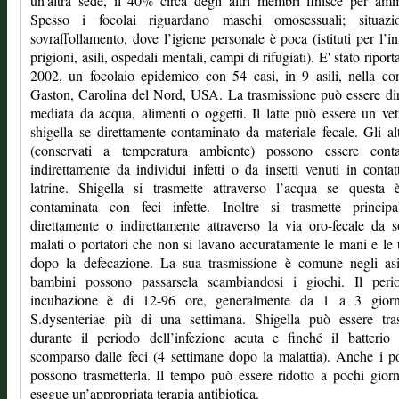
un'altra sede, il 40% circa degli altri membri finisce per amm
Spesso i focolai riguardano maschi omosessuali; situazi
sovraffollamento, dove l’igiene personale è poca (istituti per l’in
prigioni, asili, ospedali mentali, campi di rifugiati). E' stato riport
2002, un focolaio epidemico con 54 casi, in 9 asili, nella co
Gaston, Carolina del Nord, USA. La trasmissione può essere dir
mediata da acqua, alimenti o oggetti. Il latte può essere un vet
shigella se direttamente contaminato da materiale fecale. Gli alt
(conservati a temperatura ambiente) possono essere conta
indirettamente da individui infetti o da insetti venuti in conta
latrine. Shigella si trasmette attraverso l’acqua se questa 
contaminata con feci infette. Inoltre si trasmette principa
direttamente o indirettamente attraverso la via oro-fecale da s
malati o portatori che non si lavano accuratamente le mani e le
dopo la defecazione. La sua trasmissione è comune negli asil
bambini possono passarsela scambiandosi i giochi. Il peri
incubazione è di 12-96 ore, generalmente da 1 a 3 giorn
S.dysenteriae più di una settimana. Shigella può essere tra
durante il periodo dell’infezione acuta e finché il batterio
scomparso dalle feci (4 settimane dopo la malattia). Anche i po
possono trasmetterla. Il tempo può essere ridotto a pochi giorn
esegue un’appropriata terapia antibiotica.