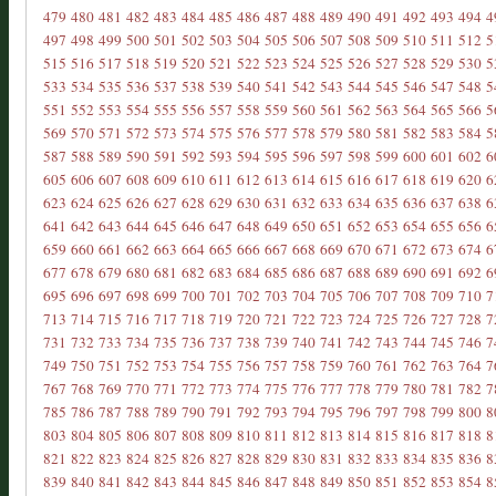
479
480
481
482
483
484
485
486
487
488
489
490
491
492
493
494
4
497
498
499
500
501
502
503
504
505
506
507
508
509
510
511
512
5
515
516
517
518
519
520
521
522
523
524
525
526
527
528
529
530
5
533
534
535
536
537
538
539
540
541
542
543
544
545
546
547
548
5
551
552
553
554
555
556
557
558
559
560
561
562
563
564
565
566
5
569
570
571
572
573
574
575
576
577
578
579
580
581
582
583
584
5
587
588
589
590
591
592
593
594
595
596
597
598
599
600
601
602
6
605
606
607
608
609
610
611
612
613
614
615
616
617
618
619
620
6
623
624
625
626
627
628
629
630
631
632
633
634
635
636
637
638
6
641
642
643
644
645
646
647
648
649
650
651
652
653
654
655
656
6
659
660
661
662
663
664
665
666
667
668
669
670
671
672
673
674
6
677
678
679
680
681
682
683
684
685
686
687
688
689
690
691
692
6
695
696
697
698
699
700
701
702
703
704
705
706
707
708
709
710
7
713
714
715
716
717
718
719
720
721
722
723
724
725
726
727
728
7
731
732
733
734
735
736
737
738
739
740
741
742
743
744
745
746
7
749
750
751
752
753
754
755
756
757
758
759
760
761
762
763
764
7
767
768
769
770
771
772
773
774
775
776
777
778
779
780
781
782
7
785
786
787
788
789
790
791
792
793
794
795
796
797
798
799
800
8
803
804
805
806
807
808
809
810
811
812
813
814
815
816
817
818
8
821
822
823
824
825
826
827
828
829
830
831
832
833
834
835
836
8
839
840
841
842
843
844
845
846
847
848
849
850
851
852
853
854
8