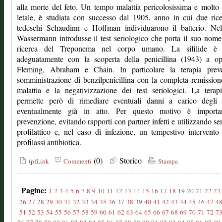
alla morte del feto. Un tempo malattia pericolosissima e molto
letale, è studiata con successo dal 1905, anno in cui due rice
tedeschi Schaudinn e Hoffman individuarono il batterio. Ne
Wassermann introdusse il test seriologico che porta il suo nome
ricerca del Treponema nel corpo umano. La sifilide è 
adeguatamente con la scoperta della penicillina (1943) a op
Fleming, Abraham e Chain. In particolare la terapia prev
somministrazione di benzilpenicillina con la completa remission
malattia e la negativizzazione dei test seriologici. La tera
permette però di rimediare eventuali danni a carico degli 
eventualmente già in atto. Per questo motivo è importa
prevenzione, evitando rapporti con partner infetti e utilizzando se
profilattico e, nel caso di infezione, un tempestivo intervento
profilassi antibiotica.
(0)
Storico
(p)Link
Commenti
Stampa
Pagine:
1
2
3
4
5
6
7
8
9
10
11
12
13
14
15
16
17
18
19
20
21
22
23
26
27
28
29
30
31
32
33
34
35
36
37
38
39
40
41
42
43
44
45
46
47
4
51
52
53
54
55
56
57
58
59
60
61
62
63
64
65
66
67
68
69
70
71
72
7