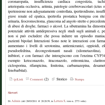
coronaropatia, insufficienza cardiaca congestizia, tachic
arteriopatia occlusiva, aritmia, patologie cerebrovascolari (ictus 
ipertensione non adeguatamente controllata, ipertiroidismo, insuff
grave renale ed epatica, ipertrofia prostatica benigna con rit
urinaria, feocromocitoma, glaucoma ad angolo stretto e precedente
di abusi di droghe, farmaci o alcool. La sibutramina ha dimostr
potenziale attività antidepressiva negli studi sugli animali e, pe
non si può escludere che possa indurre un episodio maniac
pazienti bipolari Interazioni Sono note le interazioni con farm
aumentano i livelli di serotonina, antiemicranici, oppioidi, ef
pseudoefedrina, decongestionanti nasali (xilometazolina)
inibitori, e con farmaci che interagiscono con l'enzima CYP3
esempio ketoconazolo, itraconazolo, eritromicina, claritrom
ciclosporina, rifampicina, fenitoina, carbamazepina, desamet
fenobarbital).
(2)
Storico
(p)Link
Commenti
Stampa
Sievert
Admin
Lettera S
Di
(del 28/03/2011 @ 20:20:59, in
, visto n. 2773 volte)