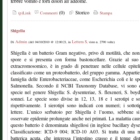
febbre vomito e forti dolori all’addome.
(0)
Storico
(p)Link
Commenti
Stampa
Shigella
Admin
Lettera S
Di
(del 04/10/2010 @ 12:00:21, in
, visto n. 2790 volte)
Shigella è un batterio Gram negativo, privo di motilità, che no
spore e si presenta con forma bastoncellare. Grazie al s
extracromosomico, è in grado di penetrare nelle cellule epiteli
classificato come un proteobatterio, del gruppo gamma. Appartie
famiglia delle Enterobacteriaceae, come Escherichia coli e le sp
Salmonella. Secondo il NCBI Taxonomy Database, vi sono q
specie nel genere Shigella: S. dysenteriae, S. flexeneri, S. boyd
sonnei. Le specie sono divise in 12, 13, 18 e 1 serotipi e sot
rispettivamente. I sierotipi sono indicati con numeri; i sottot
lettere. L’unico serbatoio per Shigella è l’uomo, sebbene si
osservate epidemie prolungate anche nei primati. La malattia cau
questo batterio è denominata shigellosi (in inglese bacillary dyse
Classificazione: ICD-9 004; ICD-10 A03. Si tratta di una ma
batterica acuta, che interessa l’intestino crasso e il tenue dis