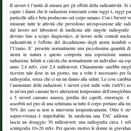
Il sievert è l’unità di misura per gli effetti della radioattività. Si
capire i danni che le radiazioni ionizzanti come raggi x, raggi 
particelle alfa e beta producono sul corpo umano. Con i Sievert 
misurate tutte le attività che prevedono un'esposizione alle radi
dal lavoro nei laboratori di medicina alle singole radiografie
devono fare a scopo diagnostico, al lavoro nelle centrali nucle
radioattività è l'effetto del decadimento degli atomi instabili
l’Uranio. E’ presente normalmente una piccolissima quantità di
atomi in natura e questo comporta una esposizione natural
radiazioni. Infatti si calcola che normalmente un individuo sia esp
anno 2,4 mSv, cioè 2,4 millisievert. Chiaramente sarebbe meg
ricevere tale dose in un giorno, ma a volte è necessario per f
radiografia, senza che ci sia un danno alla salute. Le cose cambi
l’aumentare delle radiazioni: 1 sievert (cioè mille volte 1mSV) as
in un'ora può causare lievi alterazioni temporanee dell'emoglobin
a 5 sievert causano nausea, perdita dei capelli, emorragie. 4 
assorbiti nel giro di una settimana su tutto il corpo portano alla mo
50% dei casi se non si interviene terapeuticamente. Oltre 6 siev
sopravvivenza è improbabile. In medicina una TAC addome 
lascia un dosaggio 30 millesievert, una radiografia circa 1 m
scintigrafia 10÷20 mSv. Per questo motivo le donne in gravida