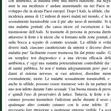
con antibiotici, la malattia ebbe una nuova riduzione, ma negli
anni la sua incidenza e' andata aumentando sia nei Paesi in 
sviluppo che in alcuni Paesi europei. Dopo l'Aids, la sifilide, che
incidenza annua di 12 milioni di nuovi malati nel mondo, e' la m
sessualmente trasmissibile con il piu' alto tasso di mortalita'. Si tr
una malattia genitale che causa ulcere ed escoriazioni e faci
trasmissione dell'Aids. Si trasmette di persona in persona diret
attraverso le ferite e le ulcere che si formano nelle zone genitali, r
sulla bocca a seguito di contatto sessuale. La sifilide si svil
diversi stadi, ciascuno caratterizzato da sintomi e decorso dive
malattia puo' facilmente essere trasmessa fin dal primo stadio. G
un semplice test diagnostico e a una elevata efficacia dell
antibiotica, e' oggi una malattia potenzialmente controllabile dai 
di sanita' pubblica. Se non e' trattata adeguatamente pero' puo' 
danni al sistema nervoso, ai vasi arteriosi, disordine ment
eventualmente, morte. Le malattie sessualmente trasmissibili, e
anche la sifilide, possono essere trasmesse solo da un partner in
uno non infetto durante l'atto sessuale. Una buona misura di prev
e' quindi l'uso di preservativi di lattice. Tuttavia, le ferite e le
cutanee possono trasmettere l'infezione anche durante il sesso 
qualunque altro contatto cutaneo con le zone infette. E' 
necessario fare attenzione a qualunque sintomo visibile. La sc