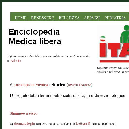
HOME
BENESSERE
BELLEZZA
SERVIZI
PEDIATRIA
Informazione medica libera per una salute senza condizionamenti...
Admin
di
Vogliamo creare uno strume
politica e religiosa, di a
: Storico
\\
(
)
Enciclopedia Medica
inverti l'ordine
Di seguito tutti i lemmi pubblicati sul sito, in ordine cronologico.
Shampoo a secco
dermatologia
Lettera S
Di
(del 19/04/2011 @ 10:57:44, in
, visto n. 1646 volte)