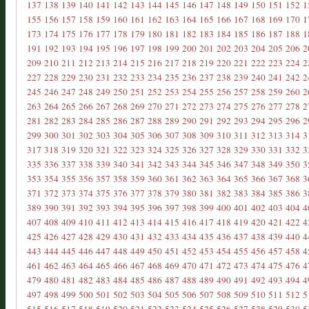
137
138
139
140
141
142
143
144
145
146
147
148
149
150
151
152
1
155
156
157
158
159
160
161
162
163
164
165
166
167
168
169
170
1
173
174
175
176
177
178
179
180
181
182
183
184
185
186
187
188
1
191
192
193
194
195
196
197
198
199
200
201
202
203
204
205
206
2
209
210
211
212
213
214
215
216
217
218
219
220
221
222
223
224
2
227
228
229
230
231
232
233
234
235
236
237
238
239
240
241
242
2
245
246
247
248
249
250
251
252
253
254
255
256
257
258
259
260
2
263
264
265
266
267
268
269
270
271
272
273
274
275
276
277
278
2
281
282
283
284
285
286
287
288
289
290
291
292
293
294
295
296
2
299
300
301
302
303
304
305
306
307
308
309
310
311
312
313
314
3
317
318
319
320
321
322
323
324
325
326
327
328
329
330
331
332
3
335
336
337
338
339
340
341
342
343
344
345
346
347
348
349
350
3
353
354
355
356
357
358
359
360
361
362
363
364
365
366
367
368
3
371
372
373
374
375
376
377
378
379
380
381
382
383
384
385
386
3
389
390
391
392
393
394
395
396
397
398
399
400
401
402
403
404
4
407
408
409
410
411
412
413
414
415
416
417
418
419
420
421
422
4
425
426
427
428
429
430
431
432
433
434
435
436
437
438
439
440
4
443
444
445
446
447
448
449
450
451
452
453
454
455
456
457
458
4
461
462
463
464
465
466
467
468
469
470
471
472
473
474
475
476
4
479
480
481
482
483
484
485
486
487
488
489
490
491
492
493
494
4
497
498
499
500
501
502
503
504
505
506
507
508
509
510
511
512
5