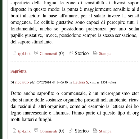
superficie della lingua, le zone di sensibilità ai diversi sapo
disposte in questo modo: la punta è maggiormente sensibile al d
bordi all'acido; la base all'amaro; per il salato invece la sensib
omogenea. Le cellule gustative sono capaci di percepire tutti i
fondamentali, anche se possiedono preferenza per uno soltan
papille gustative, invece, possiedono sempre la stessa sensazione, a
del sapore stimolante.
(0)
Storico
(p)Link
Commenti
Stampa
Sapròfita
riccardo
Lettera S
Di
(del 03/02/2014 @ 14:06:30, in
, visto n. 1354 volte)
Detto anche saprofito o commensale, è un microrganismo etero
che si nutre delle sostanze organiche presenti nell'ambiente, rica
dai residui di altri organismi, come ad esempio la lettiera dei bos
legno marcescente e l'humus. Fanno parte di questo tipo di or
molti batteri e funghi.
(0)
Storico
(p)Link
Commenti
Stampa