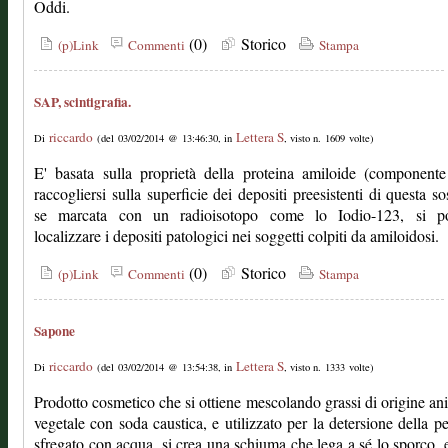
Oddi.
(0)
Storico
(p)Link
Commenti
Stampa
SAP, scintigrafia.
riccardo
Lettera S
Di
(del 03/02/2014 @ 13:46:30, in
, visto n. 1609 volte)
E' basata sulla proprietà della proteina amiloide (component
raccogliersi sulla superficie dei depositi preesistenti di questa so
se marcata con un radioisotopo come lo Iodio-123, si p
localizzare i depositi patologici nei soggetti colpiti da amiloidosi.
(0)
Storico
(p)Link
Commenti
Stampa
Sapone
riccardo
Lettera S
Di
(del 03/02/2014 @ 13:54:38, in
, visto n. 1333 volte)
Prodotto cosmetico che si ottiene mescolando grassi di origine an
vegetale con soda caustica, e utilizzato per la detersione della pe
sfregato con acqua, si crea una schiuma che lega a sé lo sporco, 