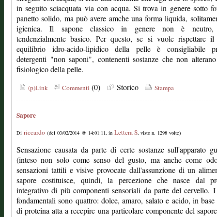
in seguito sciacquata via con acqua. Si trova in genere sotto f
panetto solido, ma può avere amche una forma liquida, solitame
igienica. Il sapone classico in genere non è neutro,
tendenzialmente basico. Per questo, se si vuole rispettare il
equilibrio idro-acido-lipidico della pelle è consigliabile pr
detergenti "non saponi", contenenti sostanze che non alteran
fisiologico della pelle.
(0)
Storico
(p)Link
Commenti
Stampa
Sapore
riccardo
Lettera S
Di
(del 03/02/2014 @ 14:01:11, in
, visto n. 1298 volte)
Sensazione causata da parte di certe sostanze sull'apparato gu
(inteso non solo come senso del gusto, ma anche come odo
sensazioni tattili e visive provocate dall'assunzione di un alimen
sapore costituisce, quindi, la percezione che nasce dal pr
integrativo di più componenti sensoriali da parte del cervello. I
fondamentali sono quattro: dolce, amaro, salato e acido, in base 
di proteina atta a recepire una particolare componente del sapore