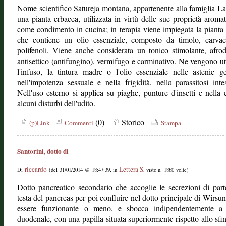
Nome scientifico Satureja montana, appartenente alla famiglia La
una pianta erbacea, utilizzata in virtù delle sue proprietà aromat
come condimento in cucina; in terapia viene impiegata la pianta f
che contiene un olio essenziale, composto da timolo, carvac
polifenoli. Viene anche considerata un tonico stimolante, afrod
antisettico (antifungino), vermifugo e carminativo. Ne vengono uti
l'infuso, la tintura madre o l'olio essenziale nelle astenie ge
nell'impotenza sessuale e nella frigidità, nella parassitosi intes
Nell'uso esterno si applica su piaghe, punture d'insetti e nella 
alcuni disturbi dell'udito.
(0)
Storico
(p)Link
Commenti
Stampa
Santorini, dotto di
riccardo
Lettera S
Di
(del 31/01/2014 @ 18:47:39, in
, visto n. 1880 volte)
Dotto pancreatico secondario che accoglie le secrezioni di part
testa del pancreas per poi confluire nel dotto principale di Wirsu
essere funzionante o meno, e sbocca indipendentemente a l
duodenale, con una papilla situata superiormente rispetto allo sfin