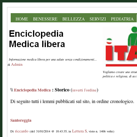
HOME
BENESSERE
BELLEZZA
SERVIZI
PEDIATRIA
Informazione medica libera per una salute senza condizionamenti...
Admin
di
Vogliamo creare uno strume
politica e religiosa, di a
: Storico
\\
(
)
Enciclopedia Medica
inverti l'ordine
Di seguito tutti i lemmi pubblicati sul sito, in ordine cronologico.
Santoreggia
riccardo
Lettera S
Di
(del 31/01/2014 @ 18:43:35, in
, visto n. 1406 volte)