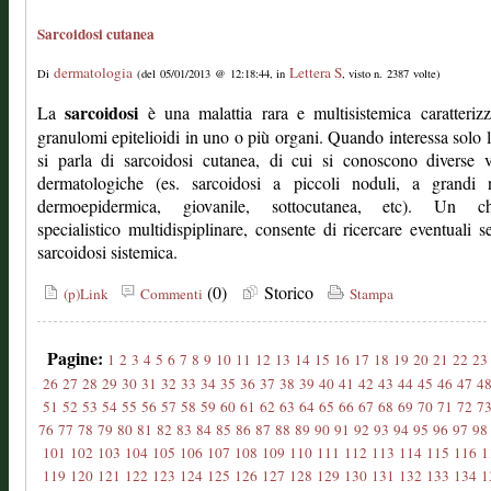
Sarcoidosi cutanea
dermatologia
Lettera S
Di
(del 05/01/2013 @ 12:18:44, in
, visto n. 2387 volte)
sarcoidosi
La
è una malattia rara e multisistemica caratteriz
granulomi epitelioidi in uno o più organi. Quando interessa solo l
si parla di sarcoidosi cutanea, di cui si conoscono diverse v
dermatologiche (es. sarcoidosi a piccoli noduli, a grandi n
dermoepidermica, giovanile, sottocutanea, etc). Un c
specialistico multidispiplinare, consente di ricercare eventuali s
sarcoidosi sistemica.
(0)
Storico
(p)Link
Commenti
Stampa
Pagine:
1
2
3
4
5
6
7
8
9
10
11
12
13
14
15
16
17
18
19
20
21
22
23
26
27
28
29
30
31
32
33
34
35
36
37
38
39
40
41
42
43
44
45
46
47
4
51
52
53
54
55
56
57
58
59
60
61
62
63
64
65
66
67
68
69
70
71
72
7
76
77
78
79
80
81
82
83
84
85
86
87
88
89
90
91
92
93
94
95
96
97
98
101
102
103
104
105
106
107
108
109
110
111
112
113
114
115
116
1
119
120
121
122
123
124
125
126
127
128
129
130
131
132
133
134
1