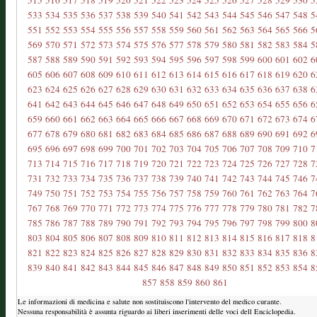
515
516
517
518
519
520
521
522
523
524
525
526
527
528
529
530
5
533
534
535
536
537
538
539
540
541
542
543
544
545
546
547
548
5
551
552
553
554
555
556
557
558
559
560
561
562
563
564
565
566
5
569
570
571
572
573
574
575
576
577
578
579
580
581
582
583
584
5
587
588
589
590
591
592
593
594
595
596
597
598
599
600
601
602
6
605
606
607
608
609
610
611
612
613
614
615
616
617
618
619
620
6
623
624
625
626
627
628
629
630
631
632
633
634
635
636
637
638
6
641
642
643
644
645
646
647
648
649
650
651
652
653
654
655
656
6
659
660
661
662
663
664
665
666
667
668
669
670
671
672
673
674
6
677
678
679
680
681
682
683
684
685
686
687
688
689
690
691
692
6
695
696
697
698
699
700
701
702
703
704
705
706
707
708
709
710
7
713
714
715
716
717
718
719
720
721
722
723
724
725
726
727
728
7
731
732
733
734
735
736
737
738
739
740
741
742
743
744
745
746
7
749
750
751
752
753
754
755
756
757
758
759
760
761
762
763
764
7
767
768
769
770
771
772
773
774
775
776
777
778
779
780
781
782
7
785
786
787
788
789
790
791
792
793
794
795
796
797
798
799
800
8
803
804
805
806
807
808
809
810
811
812
813
814
815
816
817
818
8
821
822
823
824
825
826
827
828
829
830
831
832
833
834
835
836
8
839
840
841
842
843
844
845
846
847
848
849
850
851
852
853
854
8
857
858
859
860
861
Le informazioni di medicina e salute non sostituiscono l'intervento del medico curante.
Nessuna responsabilità è assunta riguardo ai liberi inserimenti delle voci dell Enciclopedia.