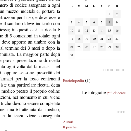
ero di codice assegnato a ogni
L
M
M
G
V
S
D
 un mezzo indelebile, portare la
1
2
struzioni per l'uso, e deve essere
le il sanitario ldeve indicarlo con
3
4
5
6
7
8
9
essa; in questi casi la ricetta è
10
11
12
13
14
15
16
o di 5 confezioni in totale; ogni
17
18
19
20
21
22
23
ta deve apporre un timbro con la
 al termine dei 3 mesi o dopo la
24
25
26
27
28
29
30
nnullata. La maggior parte degli
31
le previa presentazione di ricetta
nuta ogni volta dal farmacista nel
, oppure se sono prescritti dei
 farmaci per la tosse contenenti
(1)
Enciclopedia
ste una particolare ricetta, detta
al medico presso il proprio ordine
Le fotografie
più cliccate
sezioni, nel momento in cui viene
arti che devono essere completate
ne: una è trattenuta dal medico,
a e la terza viene consegnata
Autori
Il perché