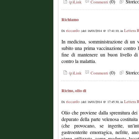
(0)
Stori
(p)Link
Commenti
Richiamo
riccardo
Lettera 
Di
(del 16/01/2014 @ 17:41:10, in
In medicina, somministrazione di un 
subito una prima vaccinazione contro l
fine di mantenere un buon livello di 
contro la malattia.
(0)
Stori
(p)Link
Commenti
Ricino, olio di
riccardo
Lettera 
Di
(del 16/01/2014 @ 17:45:30, in
Olio che proviene dalla spremitura de
depurato della parte velenosa costituita 
(che provocano, se ingerite, un'in
gastroenterite emorragica, nefrite, ane
viene utilizzato come moderato lassa