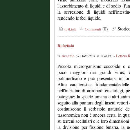
l'assorbimento di liquidi e di sodio (fu
la secrezione di liquidi nell'intest
rendendo le feci liquide.
(0)
Stori
(p)Link
Commenti
Rickettsia
riccardo
Lettera 
Di
(del 16/01/2014 @ 17:47:17, in
Piccolo microrganismo coccoide o co
poco maggiori dei grandi virus; è
polimorfismo e può presentarsi in for
Altra caratteristica fondamentaledell
nell'intestino di artropodi ematofagi, 
patogene; la specie umana e altri ani
seguito alla puntura degli insetti vetto
costituiscono il serbatoio naturale d
tassonomica non è ancora certa, in quan
su terreni acellulari e le loro dimensioni
la divisione per fissione binaria, la no