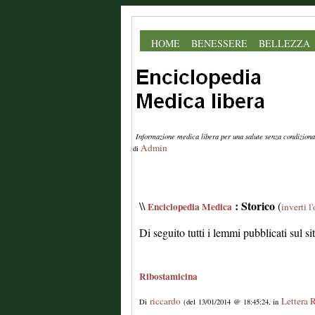
HOME
BENESSERE
BELLEZZA
Informazione medica libera per una salute senza condiziona
Admin
di
: Storico
\\
(
Enciclopedia Medica
inverti l
Di seguito tutti i lemmi pubblicati sul s
Ribostamicina
riccardo
Lettera 
Di
(del 13/01/2014 @ 18:45:24, in