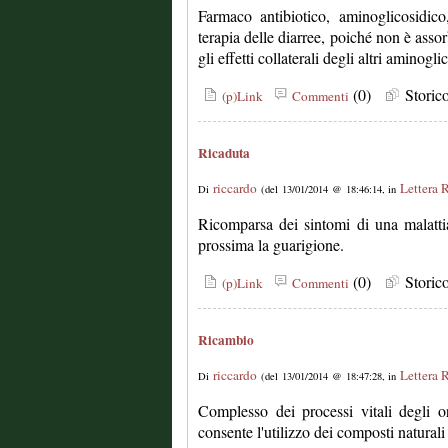
Farmaco antibiotico, aminoglicosidico
terapia delle diarree, poiché non è assorb
gli effetti collaterali degli altri aminogli
(0)
Stori
(p)Link
Commenti
Ricaduta
riccardo
Lettera 
Di
(del 13/01/2014 @ 18:46:14, in
Ricomparsa dei sintomi di una malatt
prossima la guarigione.
(0)
Stori
(p)Link
Commenti
Ricambio
riccardo
Lettera 
Di
(del 13/01/2014 @ 18:47:28, in
Complesso dei processi vitali degli o
consente l'utilizzo dei composti natural