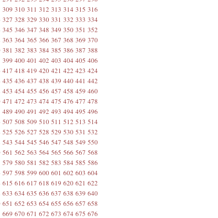
8
309
310
311
312
313
314
315
316
6
327
328
329
330
331
332
333
334
4
345
346
347
348
349
350
351
352
2
363
364
365
366
367
368
369
370
0
381
382
383
384
385
386
387
388
8
399
400
401
402
403
404
405
406
6
417
418
419
420
421
422
423
424
4
435
436
437
438
439
440
441
442
2
453
454
455
456
457
458
459
460
0
471
472
473
474
475
476
477
478
8
489
490
491
492
493
494
495
496
6
507
508
509
510
511
512
513
514
4
525
526
527
528
529
530
531
532
2
543
544
545
546
547
548
549
550
0
561
562
563
564
565
566
567
568
8
579
580
581
582
583
584
585
586
6
597
598
599
600
601
602
603
604
4
615
616
617
618
619
620
621
622
2
633
634
635
636
637
638
639
640
0
651
652
653
654
655
656
657
658
8
669
670
671
672
673
674
675
676