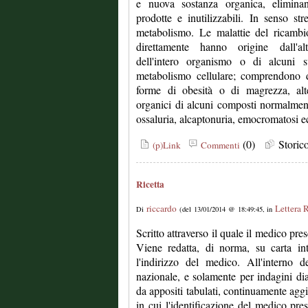
e nuova sostanza organica, elimina
prodotte e inutilizzabili. In senso str
metabolismo. Le malattie del ricamb
direttamente hanno origine dall'alt
dell'intero organismo o di alcuni s
metabolismo cellulare; comprendono di
forme di obesità o di magrezza, alte
organici di alcuni composti normalmen
ossaluria, alcaptonuria, emocromatosi ec
(0)
Stori
(p)Link
Commenti
Ricetta
riccardo
Lettera 
Di
(del 13/01/2014 @ 18:49:45, in
Scritto attraverso il quale il medico pres
Viene redatta, di norma, su carta int
l'indirizzo del medico. All'interno d
nazionale, e solamente per indagini di
da appositi tabulati, continuamente aggi
in cui l'identificazione del medico pres