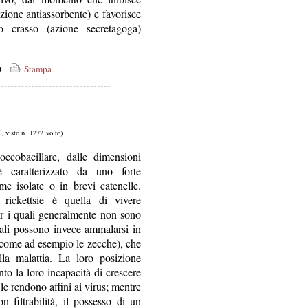
nzione antiassorbente) e favorisce
ino crasso (azione secretagoga)
co
Stampa
R
, visto n. 1272 volte)
ccobacillare, dalle dimensioni
 caratterizzato da uno forte
me isolate o in brevi catenelle.
e rickettsie è quella di vivere
per i quali generalmente non sono
mali possono invece ammalarsi in
ri come ad esempio le zecche), che
ella malattia. La loro posizione
to la loro incapacità di crescere
 le rendono affini ai virus; mentre
n filtrabilità, il possesso di un