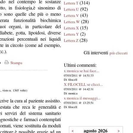
ndo nel contempo le sostanze
(314)
Lettera T
etto, in fisiologia,è sinonimo di
(92)
Lettera U
io sono quelle che più o meno
(43)
Lettera V
erata funzionalità biochimica
(28)
Lettera W
uoi organi, in particolare del
(15)
Lettera X
abete, gotta, lipoidosi, diverse
(2)
Lettera Y
razioni percentuali nei liquidi
(28)
Lettera Z
te in circolo (come ad esempio,
c.).
Gli interventi
più cliccati
co
Stampa
Ultimi commenti:
x monica se hai face...
07/03/2011 @ 14:51:33
Di filocell
X FILOCELL se clicci...
07/03/2011 @ 14:42:31
R
, visto n. 1365 volte)
Di monica
x monica il messaggi...
crive la cura al paziente assistito.
07/03/2011 @ 13:25:51
estata che reca le generalità e
Di filocell
ei servizi del sistema sanitario
agnostiche e farmaci contemplati
ornati, viene sostituita da moduli
agosto 2026
<
>
crittore è possibile grazie ad un