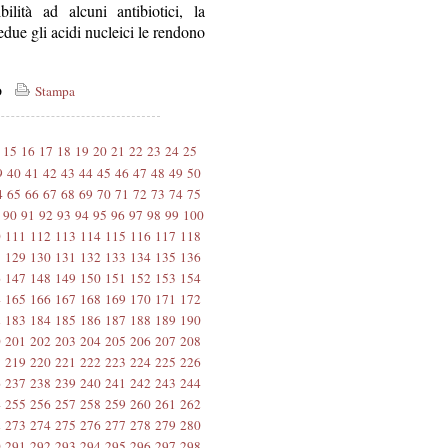
ilità ad alcuni antibiotici, la
edue gli acidi nucleici le rendono
co
Stampa
15
16
17
18
19
20
21
22
23
24
25
9
40
41
42
43
44
45
46
47
48
49
50
4
65
66
67
68
69
70
71
72
73
74
75
90
91
92
93
94
95
96
97
98
99
100
0
111
112
113
114
115
116
117
118
8
129
130
131
132
133
134
135
136
6
147
148
149
150
151
152
153
154
4
165
166
167
168
169
170
171
172
2
183
184
185
186
187
188
189
190
0
201
202
203
204
205
206
207
208
8
219
220
221
222
223
224
225
226
6
237
238
239
240
241
242
243
244
4
255
256
257
258
259
260
261
262
2
273
274
275
276
277
278
279
280
0
291
292
293
294
295
296
297
298