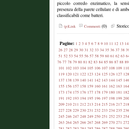
piccolo corredo enzimatico, la sensib
presenza della parete cellulare e di amb
classificabili come batteri.
(0)
Stori
(p)Link
Commenti
Pagine:
1
2
3
4
5
6
7
8
9
10
11
12
13
14
26
27
28
29
30
31
32
33
34
35
36
37
38
3
51
52
53
54
55
56
57
58
59
60
61
62
63
6
76
77
78
79
80
81
82
83
84
85
86
87
88
89
101
102
103
104
105
106
107
108
109
11
119
120
121
122
123
124
125
126
127
12
137
138
139
140
141
142
143
144
145
14
155
156
157
158
159
160
161
162
163
16
173
174
175
176
177
178
179
180
181
18
191
192
193
194
195
196
197
198
199
20
209
210
211
212
213
214
215
216
217
21
227
228
229
230
231
232
233
234
235
23
245
246
247
248
249
250
251
252
253
25
263
264
265
266
267
268
269
270
271
27
281
282
283
284
285
286
287
288
289
29