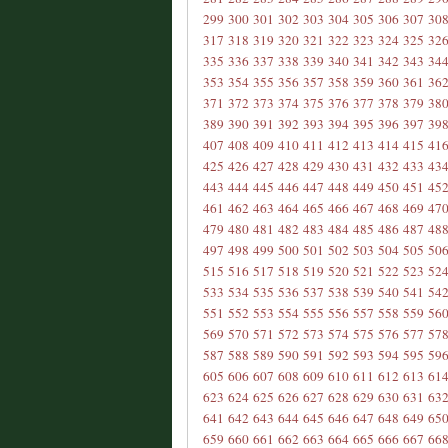
299
300
301
302
303
304
305
306
307
30
317
318
319
320
321
322
323
324
325
32
335
336
337
338
339
340
341
342
343
34
353
354
355
356
357
358
359
360
361
36
371
372
373
374
375
376
377
378
379
38
389
390
391
392
393
394
395
396
397
39
407
408
409
410
411
412
413
414
415
41
425
426
427
428
429
430
431
432
433
43
443
444
445
446
447
448
449
450
451
45
461
462
463
464
465
466
467
468
469
47
479
480
481
482
483
484
485
486
487
48
497
498
499
500
501
502
503
504
505
50
515
516
517
518
519
520
521
522
523
52
533
534
535
536
537
538
539
540
541
54
551
552
553
554
555
556
557
558
559
56
569
570
571
572
573
574
575
576
577
57
587
588
589
590
591
592
593
594
595
59
605
606
607
608
609
610
611
612
613
61
623
624
625
626
627
628
629
630
631
63
641
642
643
644
645
646
647
648
649
65
659
660
661
662
663
664
665
666
667
66