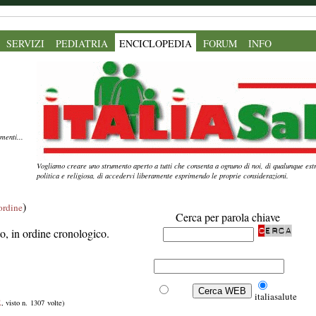
SERVIZI
PEDIATRIA
ENCICLOPEDIA
FORUM
INFO
menti...
Vogliamo creare uno strumento aperto a tutti che consenta a ognuno di noi, di qualunque estr
politica e religiosa, di accedervi liberamente esprimendo le proprie considerazioni.
)
'ordine
Cerca per parola chiave
ito, in ordine cronologico.
Web
italiasalute
R
, visto n. 1307 volte)