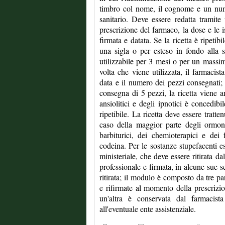
timbro col nome, il cognome e un num
sanitario. Deve essere redatta tramite
prescrizione del farmaco, la dose e le i
firmata e datata. Se la ricetta è ripetibi
una sigla o per esteso in fondo alla st
utilizzabile per 3 mesi o per un massim
volta che viene utilizzata, il farmacis
data e il numero dei pezzi consegnati;
consegna di 5 pezzi, la ricetta viene a
ansiolitici e degli ipnotici è concedibi
ripetibile. La ricetta deve essere tratte
caso della maggior parte degli ormoni
barbiturici, dei chemioterapici e dei
codeina. Per le sostanze stupefacenti esi
ministeriale, che deve essere ritirata d
professionale e firmata, in alcune sue 
ritirata; il modulo è composto da tre p
e rifirmate al momento della prescrizio
un'altra è conservata dal farmacist
all'eventuale ente assistenziale.