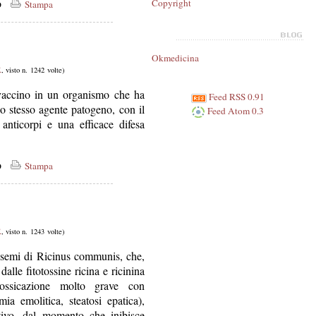
co
Copyright
Stampa
Okmedicina
R
, visto n. 1242 volte)
vaccino in un organismo che ha
Feed RSS 0.91
o stesso agente patogeno, con il
Feed Atom 0.3
anticorpi e una efficace difesa
co
Stampa
R
, visto n. 1243 volte)
i semi di Ricinus communis, che,
dalle fitotossine ricina e ricinina
tossicazione molto grave con
mia emolitica, steatosi epatica),
tivo, dal momento che inibisce