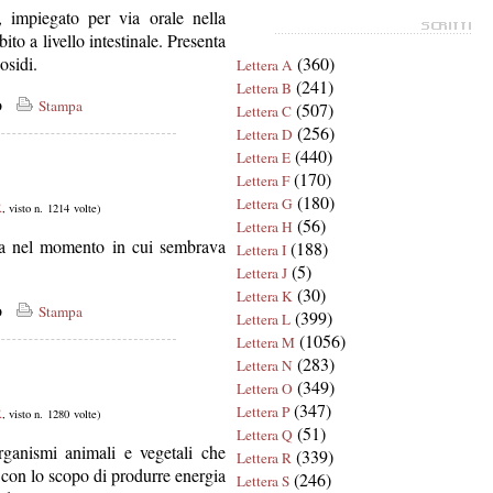
, impiegato per via orale nella
ito a livello intestinale. Presenta
cosidi.
(360)
Lettera A
(241)
Lettera B
co
Stampa
(507)
Lettera C
(256)
Lettera D
(440)
Lettera E
(170)
Lettera F
(180)
Lettera G
R
, visto n. 1214 volte)
(56)
Lettera H
ia nel momento in cui sembrava
(188)
Lettera I
(5)
Lettera J
(30)
Lettera K
co
Stampa
(399)
Lettera L
(1056)
Lettera M
(283)
Lettera N
(349)
Lettera O
(347)
Lettera P
R
, visto n. 1280 volte)
(51)
Lettera Q
rganismi animali e vegetali che
(339)
Lettera R
i con lo scopo di produrre energia
(246)
Lettera S