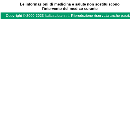
Le informazioni di medicina e salute non sostituiscono
l'intervento del medico curante
Copyright © 2000-2023 Italiasalute s.r.l. Riproduzione riservata anche parzi