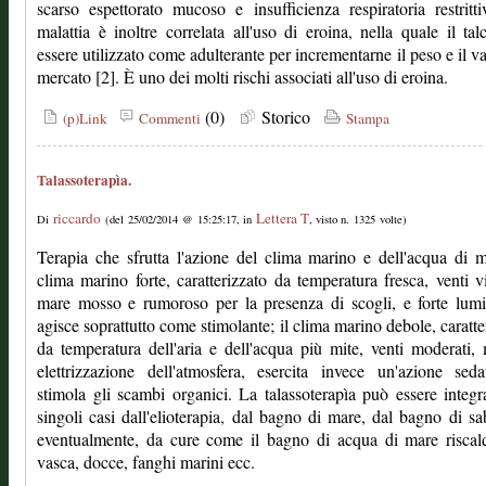
scarso espettorato mucoso e insufficienza respiratoria restritt
malattia è inoltre correlata all'uso di eroina, nella quale il ta
essere utilizzato come adulterante per incrementarne il peso e il va
mercato [2]. È uno dei molti rischi associati all'uso di eroina.
(0)
Storico
(p)Link
Commenti
Stampa
Talassoterapìa.
riccardo
Lettera T
Di
(del 25/02/2014 @ 15:25:17, in
, visto n. 1325 volte)
Terapia che sfrutta l'azione del clima marino e dell'acqua di m
clima marino forte, caratterizzato da temperatura fresca, venti vi
mare mosso e rumoroso per la presenza di scogli, e forte lumi
agisce soprattutto come stimolante; il clima marino debole, caratte
da temperatura dell'aria e dell'acqua più mite, venti moderati,
elettrizzazione dell'atmosfera, esercita invece un'azione sed
stimola gli scambi organici. La talassoterapìa può essere integr
singoli casi dall'elioterapia, dal bagno di mare, dal bagno di sa
eventualmente, da cure come il bagno di acqua di mare riscal
vasca, docce, fanghi marini ecc.