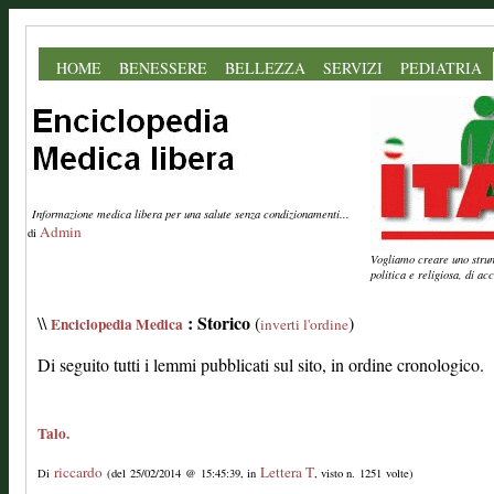
HOME
BENESSERE
BELLEZZA
SERVIZI
PEDIATRIA
Informazione medica libera per una salute senza condizionamenti...
Admin
di
Vogliamo creare uno strume
politica e religiosa, di a
: Storico
\\
(
)
Enciclopedia Medica
inverti l'ordine
Di seguito tutti i lemmi pubblicati sul sito, in ordine cronologico.
Talo.
riccardo
Lettera T
Di
(del 25/02/2014 @ 15:45:39, in
, visto n. 1251 volte)