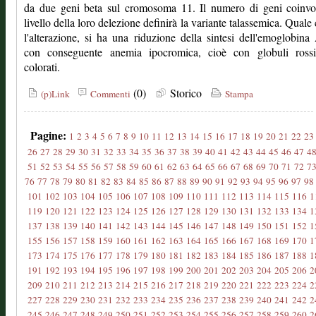
da due geni beta sul cromosoma 11. Il numero di geni coinvol
livello della loro delezione definirà la variante talassemica. Quale 
l'alterazione, si ha una riduzione della sintesi dell'emoglobin
con conseguente anemia ipocromica, cioè con globuli ross
colorati.
(0)
Storico
(p)Link
Commenti
Stampa
Pagine:
1
2
3
4
5
6
7
8
9
10
11
12
13
14
15
16
17
18
19
20
21
22
23
26
27
28
29
30
31
32
33
34
35
36
37
38
39
40
41
42
43
44
45
46
47
4
51
52
53
54
55
56
57
58
59
60
61
62
63
64
65
66
67
68
69
70
71
72
7
76
77
78
79
80
81
82
83
84
85
86
87
88
89
90
91
92
93
94
95
96
97
98
101
102
103
104
105
106
107
108
109
110
111
112
113
114
115
116
1
119
120
121
122
123
124
125
126
127
128
129
130
131
132
133
134
1
137
138
139
140
141
142
143
144
145
146
147
148
149
150
151
152
1
155
156
157
158
159
160
161
162
163
164
165
166
167
168
169
170
1
173
174
175
176
177
178
179
180
181
182
183
184
185
186
187
188
1
191
192
193
194
195
196
197
198
199
200
201
202
203
204
205
206
2
209
210
211
212
213
214
215
216
217
218
219
220
221
222
223
224
2
227
228
229
230
231
232
233
234
235
236
237
238
239
240
241
242
2
245
246
247
248
249
250
251
252
253
254
255
256
257
258
259
260
2