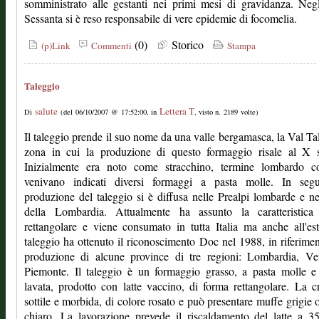
somministrato alle gestanti nei primi mesi di gravidanza. Neg
Sessanta si è reso responsabile di vere epidemie di focomelia.
(0)
Storico
(p)Link
Commenti
Stampa
Taleggio
salute
Lettera T
Di
(del 06/10/2007 @ 17:52:00, in
, visto n. 2189 volte)
Il taleggio prende il suo nome da una valle bergamasca, la Val Ta
zona in cui la produzione di questo formaggio risale al X s
Inizialmente era noto come stracchino, termine lombardo c
venivano indicati diversi formaggi a pasta molle. In segu
produzione del taleggio si è diffusa nelle Prealpi lombarde e ne
della Lombardia. Attualmente ha assunto la caratteristica
rettangolare e viene consumato in tutta Italia ma anche all'est
taleggio ha ottenuto il riconoscimento Doc nel 1988, in riferimen
produzione di alcune province di tre regioni: Lombardia, Ve
Piemonte. Il taleggio è un formaggio grasso, a pasta molle e
lavata, prodotto con latte vaccino, di forma rettangolare. La c
sottile e morbida, di colore rosato e può presentare muffe grigie 
chiaro. La lavorazione prevede il riscaldamento del latte a 