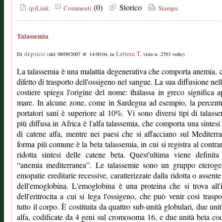
(0)
Storico
(p)Link
Commenti
Stampa
Talassemìa
dr.psico
Lettera T
Di
(del 08/09/2007 @ 14:00:04, in
, visto n. 2783 volte)
La talassemia è una malattia degenerativa che comporta anemia, 
difetto di trasporto dell'ossigeno nel sangue. La sua diffusione nel
costiere spiega l'origine del nome: thálassa in greco significa 
mare. In alcune zone, come in Sardegna ad esempio, la percent
portatori sani è superiore al 10%. Vi sono diversi tipi di talasse
più diffusa in Africa è l'alfa talassemia, che comporta una sintesi 
di catene alfa, mentre nei paesi che si affacciano sul Mediterr
forma più comune è la beta talassemia, in cui si registra al contra
ridotta sintesi delle catene beta. Quest'ultima viene definit
“anemia mediterranea”. Le talassemie sono un gruppo eteroge
emopatie ereditarie recessive, caratterizzate dalla ridotta o assente 
dell'emoglobina. L'emoglobina è una proteina che si trova all'
dell'eritrocita a cui si lega l'ossigeno, che può venir così traspo
tutto il corpo. È costituita da quattro sub-unità globulari, due unit
alfa, codificate da 4 geni sul cromosoma 16, e due unità beta cod