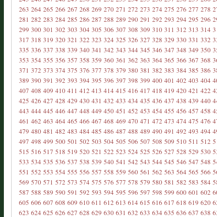
263
264
265
266
267
268
269
270
271
272
273
274
275
276
277
278
2
281
282
283
284
285
286
287
288
289
290
291
292
293
294
295
296
2
299
300
301
302
303
304
305
306
307
308
309
310
311
312
313
314
3
317
318
319
320
321
322
323
324
325
326
327
328
329
330
331
332
3
335
336
337
338
339
340
341
342
343
344
345
346
347
348
349
350
3
353
354
355
356
357
358
359
360
361
362
363
364
365
366
367
368
3
371
372
373
374
375
376
377
378
379
380
381
382
383
384
385
386
3
389
390
391
392
393
394
395
396
397
398
399
400
401
402
403
404
4
407
408
409
410
411
412
413
414
415
416
417
418
419
420
421
422
4
425
426
427
428
429
430
431
432
433
434
435
436
437
438
439
440
4
443
444
445
446
447
448
449
450
451
452
453
454
455
456
457
458
4
461
462
463
464
465
466
467
468
469
470
471
472
473
474
475
476
4
479
480
481
482
483
484
485
486
487
488
489
490
491
492
493
494
4
497
498
499
500
501
502
503
504
505
506
507
508
509
510
511
512
5
515
516
517
518
519
520
521
522
523
524
525
526
527
528
529
530
5
533
534
535
536
537
538
539
540
541
542
543
544
545
546
547
548
5
551
552
553
554
555
556
557
558
559
560
561
562
563
564
565
566
5
569
570
571
572
573
574
575
576
577
578
579
580
581
582
583
584
5
587
588
589
590
591
592
593
594
595
596
597
598
599
600
601
602
6
605
606
607
608
609
610
611
612
613
614
615
616
617
618
619
620
6
623
624
625
626
627
628
629
630
631
632
633
634
635
636
637
638
6