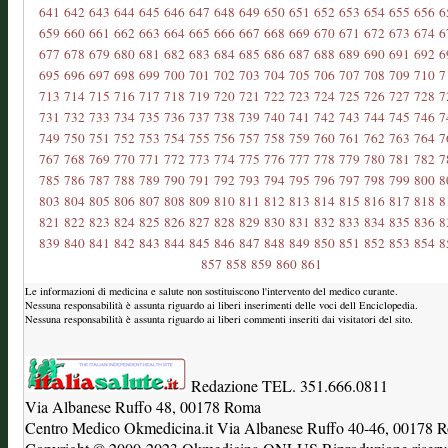
641
642
643
644
645
646
647
648
649
650
651
652
653
654
655
656
6
659
660
661
662
663
664
665
666
667
668
669
670
671
672
673
674
6
677
678
679
680
681
682
683
684
685
686
687
688
689
690
691
692
6
695
696
697
698
699
700
701
702
703
704
705
706
707
708
709
710
7
713
714
715
716
717
718
719
720
721
722
723
724
725
726
727
728
7
731
732
733
734
735
736
737
738
739
740
741
742
743
744
745
746
7
749
750
751
752
753
754
755
756
757
758
759
760
761
762
763
764
7
767
768
769
770
771
772
773
774
775
776
777
778
779
780
781
782
7
785
786
787
788
789
790
791
792
793
794
795
796
797
798
799
800
8
803
804
805
806
807
808
809
810
811
812
813
814
815
816
817
818
8
821
822
823
824
825
826
827
828
829
830
831
832
833
834
835
836
8
839
840
841
842
843
844
845
846
847
848
849
850
851
852
853
854
8
857
858
859
860
861
Le informazioni di medicina e salute non sostituiscono l'intervento del medico curante.
Nessuna responsabilità è assunta riguardo ai liberi inserimenti delle voci dell Enciclopedia.
Nessuna responsabilità è assunta riguardo ai liberi commenti inseriti dai visitatori del sito.
Redazione TEL. 351.666.0811
Via Albanese Ruffo 48, 00178 Roma
Centro Medico Okmedicina.it Via Albanese Ruffo 40-46, 00178