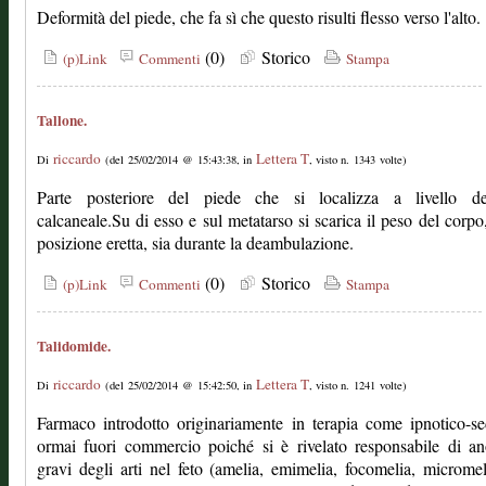
Deformità del piede, che fa sì che questo risulti flesso verso l'alto.
(0)
Storico
(p)Link
Commenti
Stampa
Tallone.
riccardo
Lettera T
Di
(del 25/02/2014 @ 15:43:38, in
, visto n. 1343 volte)
Parte posteriore del piede che si localizza a livello del
calcaneale.Su di esso e sul metatarso si scarica il peso del corpo,
posizione eretta, sia durante la deambulazione.
(0)
Storico
(p)Link
Commenti
Stampa
Talidomide.
riccardo
Lettera T
Di
(del 25/02/2014 @ 15:42:50, in
, visto n. 1241 volte)
Farmaco introdotto originariamente in terapia come ipnotico-se
ormai fuori commercio poiché si è rivelato responsabile di a
gravi degli arti nel feto (amelia, emimelia, focomelia, micromel