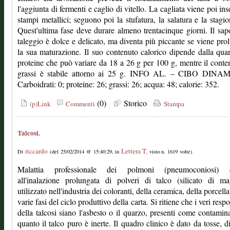
l'aggiunta di fermenti e caglio di vitello. La cagliata viene poi inse
stampi metallici; seguono poi la stufatura, la salatura e la stagio
Quest'ultima fase deve durare almeno trentacinque giorni. Il sap
taleggio è dolce e delicato, ma diventa più piccante se viene pro
la sua maturazione. Il suo contenuto calorico dipende dalla quan
proteine che può variare da 18 a 26 g per 100 g, mentre il conte
grassi è stabile attorno ai 25 g. INFO AL. – CIBO DINA
Carboidrati: 0; proteine: 26; grassi: 26; acqua: 48; calorie: 352.
(0)
Storico
(p)Link
Commenti
Stampa
Talcosi.
riccardo
Lettera T
Di
(del 25/02/2014 @ 15:40:29, in
, visto n. 1619 volte)
Malattia professionale dei polmoni (pneumoconiosi) 
all'inalazione prolungata di polveri di talco (silicato di ma
utilizzato nell'industria dei coloranti, della ceramica, della porcell
varie fasi del ciclo produttivo della carta. Si ritiene che i veri resp
della talcosi siano l'asbesto o il quarzo, presenti come contamina
quanto il talco puro è inerte. Il quadro clinico è dato da tosse, d