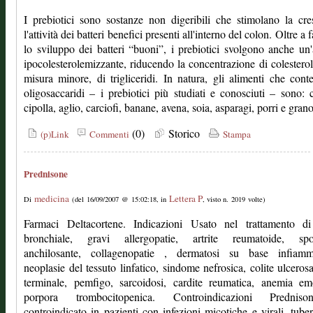
I prebiotici sono sostanze non digeribili che stimolano la cre
l'attività dei batteri benefici presenti all'interno del colon. Oltre a 
lo sviluppo dei batteri “buoni”, i prebiotici svolgono anche un'a
ipocolesterolemizzante, riducendo la concentrazione di colesterol
misura minore, di trigliceridi. In natura, gli alimenti che con
oligosaccaridi – i prebiotici più studiati e conosciuti – sono: c
cipolla, aglio, carciofi, banane, avena, soia, asparagi, porri e grano
(0)
Storico
(p)Link
Commenti
Stampa
Prednisone
medicina
Lettera P
Di
(del 16/09/2007 @ 15:02:18, in
, visto n. 2019 volte)
Farmaci Deltacortene. Indicazioni Usato nel trattamento d
bronchiale, gravi allergopatie, artrite reumatoide, spon
anchilosante, collagenopatie , dermatosi su base infiamma
neoplasie del tessuto linfatico, sindome nefrosica, colite ulcerosa,
terminale, pemfigo, sarcoidosi, cardite reumatica, anemia emo
porpora trombocitopenica. Controindicazioni Predni
controindicato in pazienti con infezioni micotiche e virali, tuber