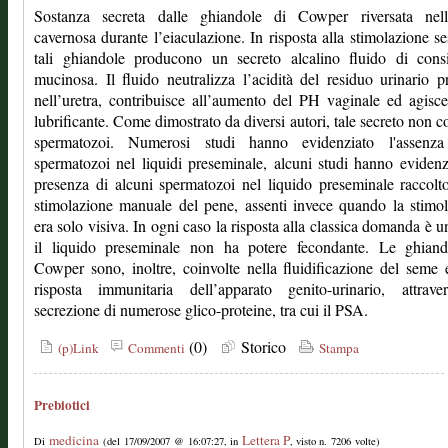
Sostanza secreta dalle ghiandole di Cowper riversata nell’
cavernosa durante l’eiaculazione. In risposta alla stimolazione se
tali ghiandole producono un secreto alcalino fluido di consi
mucinosa. Il fluido neutralizza l’acidità del residuo urinario p
nell’uretra, contribuisce all’aumento del PH vaginale ed agis
lubrificante. Come dimostrato da diversi autori, tale secreto non c
spermatozoi. Numerosi studi hanno evidenziato l'assenza
spermatozoi nel liquidi preseminale, alcuni studi hanno evidenz
presenza di alcuni spermatozoi nel liquido preseminale raccol
stimolazione manuale del pene, assenti invece quando la stimo
era solo visiva. In ogni caso la risposta alla classica domanda è u
il liquido preseminale non ha potere fecondante. Le ghiand
Cowper sono, inoltre, coinvolte nella fluidificazione del seme 
risposta immunitaria dell’apparato genito-urinario, attrave
secrezione di numerose glico-proteine, tra cui il PSA.
(0)
Storico
(p)Link
Commenti
Stampa
Prebiotici
medicina
Lettera P
Di
(del 17/09/2007 @ 16:07:27, in
, visto n. 7206 volte)