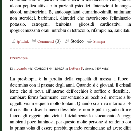
ulcera peptica attiva e in pazienti psicotici. Interazioni Interagi
alcool, amfotericina B, anticoagulanti cumarino-simili, antinfia
non steroidei, barbiturici, diuretici che favoriscono l'eliminazi
potassio, estrogeni, fenitoina, glicosidi cardioattivi, ins
ipoglicemizzanti orali, nitroblu di tetrazolio, rifampicina, salicilati.
(0)
Storico
(p)Link
Commenti
Stampa
Presbiopia
riccardo
Lettera P
Di
(del 07/01/2014 @ 11:08:25, in
, visto n. 1459 volte)
La presbiopia è la perdita della capacità di messa a fuoco 
determina con il passare degli anni. Quando si è giovani, il cristall
lente che si trova all’interno dell’occhio) è soffice e flessibile
cambiare forma facilmente, consentendo all’occhio di mettere a fu
oggetti vicini e quelli molto lontani. Quando si arriva intorno ai 4
il cristallino diventa meno flessibile, e non è più in grado di me
fuoco gli oggetti più vicini. Inizialmente lo sfocamento è pegg
ambienti poco luminosi, per questo molte persone si rendono co
la prima volta di essere presbiti quando cominciano ad avere diffi