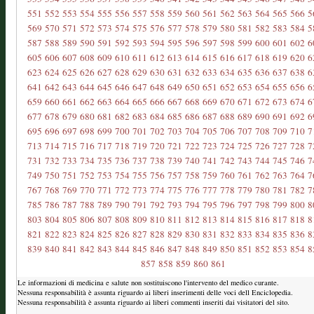
551
552
553
554
555
556
557
558
559
560
561
562
563
564
565
566
5
569
570
571
572
573
574
575
576
577
578
579
580
581
582
583
584
5
587
588
589
590
591
592
593
594
595
596
597
598
599
600
601
602
6
605
606
607
608
609
610
611
612
613
614
615
616
617
618
619
620
6
623
624
625
626
627
628
629
630
631
632
633
634
635
636
637
638
6
641
642
643
644
645
646
647
648
649
650
651
652
653
654
655
656
6
659
660
661
662
663
664
665
666
667
668
669
670
671
672
673
674
6
677
678
679
680
681
682
683
684
685
686
687
688
689
690
691
692
6
695
696
697
698
699
700
701
702
703
704
705
706
707
708
709
710
7
713
714
715
716
717
718
719
720
721
722
723
724
725
726
727
728
7
731
732
733
734
735
736
737
738
739
740
741
742
743
744
745
746
7
749
750
751
752
753
754
755
756
757
758
759
760
761
762
763
764
7
767
768
769
770
771
772
773
774
775
776
777
778
779
780
781
782
7
785
786
787
788
789
790
791
792
793
794
795
796
797
798
799
800
8
803
804
805
806
807
808
809
810
811
812
813
814
815
816
817
818
8
821
822
823
824
825
826
827
828
829
830
831
832
833
834
835
836
8
839
840
841
842
843
844
845
846
847
848
849
850
851
852
853
854
8
857
858
859
860
861
Le informazioni di medicina e salute non sostituiscono l'intervento del medico curante.
Nessuna responsabilità è assunta riguardo ai liberi inserimenti delle voci dell Enciclopedia.
Nessuna responsabilità è assunta riguardo ai liberi commenti inseriti dai visitatori del sito.