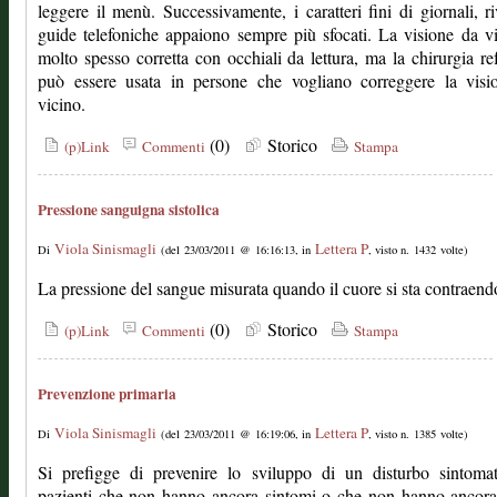
leggere il menù. Successivamente, i caratteri fini di giornali, ri
guide telefoniche appaiono sempre più sfocati. La visione da v
molto spesso corretta con occhiali da lettura, ma la chirurgia ref
può essere usata in persone che vogliano correggere la visi
vicino.
(0)
Storico
(p)Link
Commenti
Stampa
Pressione sanguigna sistolica
Viola Sinismagli
Lettera P
Di
(del 23/03/2011 @ 16:16:13, in
, visto n. 1432 volte)
La pressione del sangue misurata quando il cuore si sta contraend
(0)
Storico
(p)Link
Commenti
Stampa
Prevenzione primaria
Viola Sinismagli
Lettera P
Di
(del 23/03/2011 @ 16:19:06, in
, visto n. 1385 volte)
Si prefigge di prevenire lo sviluppo di un disturbo sintomat
pazienti che non hanno ancora sintomi o che non hanno ancora