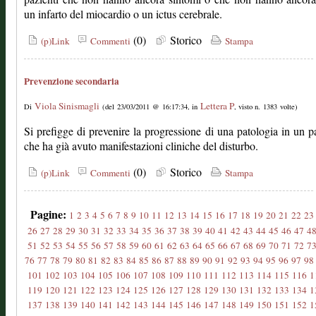
un infarto del miocardio o un ictus cerebrale.
(0)
Storico
(p)Link
Commenti
Stampa
Prevenzione secondaria
Viola Sinismagli
Lettera P
Di
(del 23/03/2011 @ 16:17:34, in
, visto n. 1383 volte)
Si prefigge di prevenire la progressione di una patologia in un p
che ha già avuto manifestazioni cliniche del disturbo.
(0)
Storico
(p)Link
Commenti
Stampa
Pagine:
1
2
3
4
5
6
7
8
9
10
11
12
13
14
15
16
17
18
19
20
21
22
23
26
27
28
29
30
31
32
33
34
35
36
37
38
39
40
41
42
43
44
45
46
47
4
51
52
53
54
55
56
57
58
59
60
61
62
63
64
65
66
67
68
69
70
71
72
7
76
77
78
79
80
81
82
83
84
85
86
87
88
89
90
91
92
93
94
95
96
97
98
101
102
103
104
105
106
107
108
109
110
111
112
113
114
115
116
1
119
120
121
122
123
124
125
126
127
128
129
130
131
132
133
134
1
137
138
139
140
141
142
143
144
145
146
147
148
149
150
151
152
1