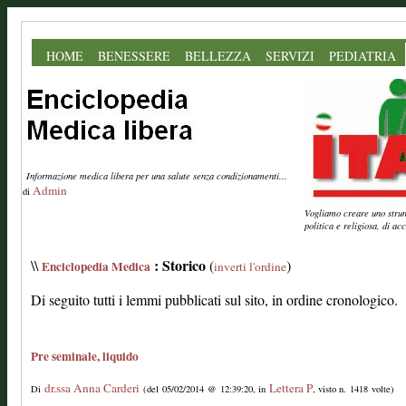
HOME
BENESSERE
BELLEZZA
SERVIZI
PEDIATRIA
Informazione medica libera per una salute senza condizionamenti...
Admin
di
Vogliamo creare uno strume
politica e religiosa, di a
: Storico
\\
(
)
Enciclopedia Medica
inverti l'ordine
Di seguito tutti i lemmi pubblicati sul sito, in ordine cronologico.
Pre seminale, liquido
dr.ssa Anna Carderi
Lettera P
Di
(del 05/02/2014 @ 12:39:20, in
, visto n. 1418 volte)