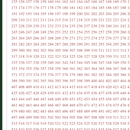
155
156
157
158
159
160
161
162
163
164
165
166
167
168
169
170
1
173
174
175
176
177
178
179
180
181
182
183
184
185
186
187
188
1
191
192
193
194
195
196
197
198
199
200
201
202
203
204
205
206
2
209
210
211
212
213
214
215
216
217
218
219
220
221
222
223
224
2
227
228
229
230
231
232
233
234
235
236
237
238
239
240
241
242
2
245
246
247
248
249
250
251
252
253
254
255
256
257
258
259
260
2
263
264
265
266
267
268
269
270
271
272
273
274
275
276
277
278
2
281
282
283
284
285
286
287
288
289
290
291
292
293
294
295
296
2
299
300
301
302
303
304
305
306
307
308
309
310
311
312
313
314
3
317
318
319
320
321
322
323
324
325
326
327
328
329
330
331
332
3
335
336
337
338
339
340
341
342
343
344
345
346
347
348
349
350
3
353
354
355
356
357
358
359
360
361
362
363
364
365
366
367
368
3
371
372
373
374
375
376
377
378
379
380
381
382
383
384
385
386
3
389
390
391
392
393
394
395
396
397
398
399
400
401
402
403
404
4
407
408
409
410
411
412
413
414
415
416
417
418
419
420
421
422
4
425
426
427
428
429
430
431
432
433
434
435
436
437
438
439
440
4
443
444
445
446
447
448
449
450
451
452
453
454
455
456
457
458
4
461
462
463
464
465
466
467
468
469
470
471
472
473
474
475
476
4
479
480
481
482
483
484
485
486
487
488
489
490
491
492
493
494
4
497
498
499
500
501
502
503
504
505
506
507
508
509
510
511
512
5
515
516
517
518
519
520
521
522
523
524
525
526
527
528
529
530
5
533
534
535
536
537
538
539
540
541
542
543
544
545
546
547
548
5