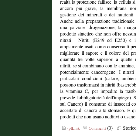
realtà la protezione fallisce, la cellula 
ancora più grave, la membrana non 
gestione dei minerali e dei nutrienti
Anche nella preparazione tradizionale 
una parziale idrogenazione; la marga
prodotto sintetico che non offre nessun b
nitrati - Nitriti (E249 ed E250) e 
ampiamente usati come conservanti per 
migliorare il sapore e il colore del p
quantità tre volte superiori a quelle
nitriti, se si combinano con le ammine
potenzialmente cancerogene. I nitrat
particolari condizioni (calore, ambie
possono trasformarsi in nitriti (bastereb
la vitamina C, per impedire la tras
prevede l'obbligatorietà dell'impiego).
sul Cancro) il consumo di insaccati c
accertate di cancro allo stomaco. È qu
prodotti che non usano additivi o usano s
(0)
Stori
(p)Link
Commenti