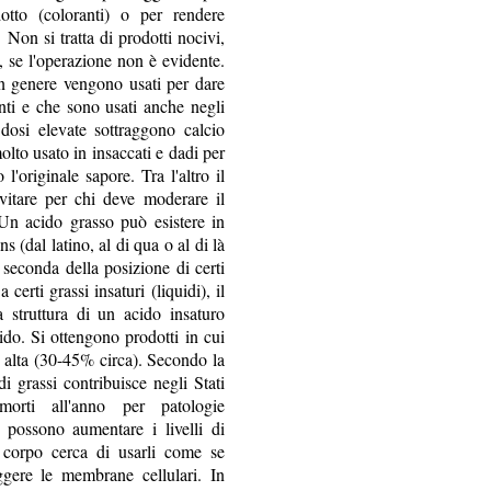
dotto (coloranti) o per rendere
 Non si tratta di prodotti nocivi,
 se l'operazione non è evidente.
in genere vengono usati per dare
nti e che sono usati anche negli
 dosi elevate sottraggono calcio
lto usato in insaccati e dadi per
'originale sapore. Tra l'altro il
vitare per chi deve moderare il
Un acido grasso può esistere in
s (dal latino, al di qua o al di là
 seconda della posizione di certi
erti grassi insaturi (liquidi), il
 struttura di un acido insaturo
ido. Si ottengono prodotti in cui
o alta (30-45% circa). Secondo la
di grassi contribuisce negli Stati
rti all'anno per patologie
, possono aumentare i livelli di
ro corpo cerca di usarli come se
eggere le membrane cellulari. In