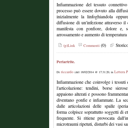
Infiammazione del tessuto connettivo
processo può essere dovuto alla diffusi
inizialmente la linfoghiandola oppur
diffusione di un'infezione attraverso il
manifesta con gonfiore, dolore e, s
arrossamento e aumento di temperatura d
(0)
Stori
(p)Link
Commenti
Periartrite.
riccardo
Lettera P
Di
(del 18/02/2014 @ 17:31:20, in
Infiammazione che coinvolge i tessuti 
l'articolazione: tendini, borse siero
appaiono alterati e possono frammentars
diventano gonfie e infiammate. La sed
dalle articolazioni delle spalle (peri
forma colpisce soprattutto soggetti di e
frequente. Si ritiene provocata dall'
microtraumi ripetuti, disturbi dei vasi s