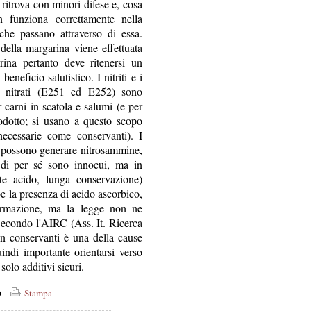
si ritrova con minori difese e, cosa
funziona correttamente nella
 che passano attraverso di essa.
della margarina viene effettuata
rina pertanto deve ritenersi un
eneficio salutistico. I nitriti e i
i nitrati (E251 ed E252) sono
carni in scatola e salumi (e per
rodotto; si usano a questo scopo
 necessarie come conservanti). I
, possono generare nitrosammine,
i di per sé sono innocui, ma in
nte acido, lunga conservazione)
be la presenza di acido ascorbico,
formazione, ma la legge non ne
 Secondo l'AIRC (Ass. It. Ricerca
on conservanti è una della cause
indi importante orientarsi verso
olo additivi sicuri.
co
Stampa