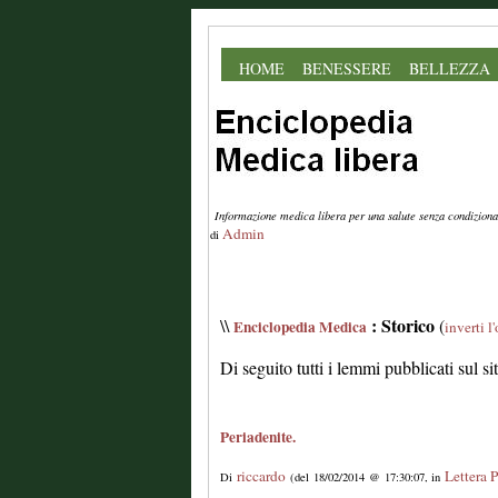
HOME
BENESSERE
BELLEZZA
Informazione medica libera per una salute senza condiziona
Admin
di
: Storico
\\
(
Enciclopedia Medica
inverti l
Di seguito tutti i lemmi pubblicati sul s
Periadenite.
riccardo
Lettera P
Di
(del 18/02/2014 @ 17:30:07, in