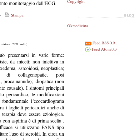
Copyright
ttento monitoraggio dell’ECG.
co
Stampa
Okmedicina
Feed RSS 0.91
, visto n. 2871 volte)
Feed Atom 0.3
ò presentarsi in varie forme:
ttsie, da miceti; non infettiva in
xedema, sarcoidosi, neoplastica;
o di collagenopatie, post
a, procainamide); idiopatica (non
te causale). I sintomi principali
to pericardico, le modificazioni
è fondamentale 1'ecocardiografia
 i foglietti pericardici anche di
 terapia deve essere eziologica.
a con aspirina è di prima scelta .
fficace si utilizzano FANS tipo
are l'uso di steroidi. In circa un