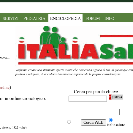
SERVIZI
PEDIATRIA
ENCICLOPEDIA
FORUM
INFO
menti...
Vogliamo creare uno strumento aperto a tutti che consenta a ognuno di noi, di qualunque estr
politica e religiosa, di accedervi liberamente esprimendo le proprie considerazioni.
)
'ordine
Cerca per parola chiave
ito, in ordine cronologico.
Web
italiasalute
, visto n. 1322 volte)