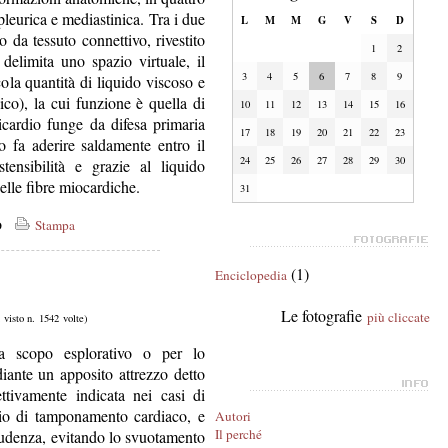
pleurica e mediastinica. Tra i due
L
M
M
G
V
S
D
to da tessuto connettivo, rivestito
1
2
 delimita uno spazio virtuale, il
3
4
5
6
7
8
9
ola quantità di liquido viscoso e
ico), la cui funzione è quella di
10
11
12
13
14
15
16
ricardio funge da difesa primaria
17
18
19
20
21
22
23
lo fa aderire saldamente entro il
24
25
26
27
28
29
30
stensibilità e grazie al liquido
elle fibre miocardiche.
31
co
Stampa
(1)
Enciclopedia
Le fotografie
più cliccate
, visto n. 1542 volte)
a scopo esplorativo o per lo
iante un apposito attrezzo detto
ettivamente indicata nei casi di
chio di tamponamento cardiaco, e
Autori
Il perché
rudenza, evitando lo svuotamento