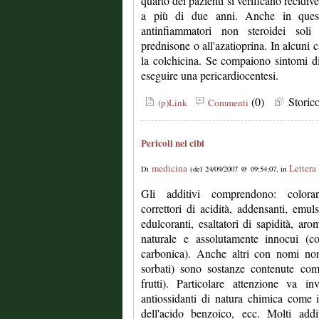
quarto dei pazienti si verificano recidiv
a più di due anni. Anche in quest
antinfiammatori non steroidei soli
prednisone o all'azatioprina. In alcuni c
la colchicina. Se compaiono sintomi d
eseguire una pericardiocentesi.
(0)
Stori
(p)Link
Commenti
Pericoli nei cibi
medicina
Lettera
Di
(del 24/09/2007 @ 09:54:07, in
Gli additivi comprendono: coloranti
correttori di acidità, addensanti, emulsi
edulcoranti, esaltatori di sapidità, aro
naturale e assolutamente innocui (co
carbonica). Anche altri con nomi no
sorbati) sono sostanze contenute co
frutti). Particolare attenzione va i
antiossidanti di natura chimica come i 
dell'acido benzoico, ecc. Molti add