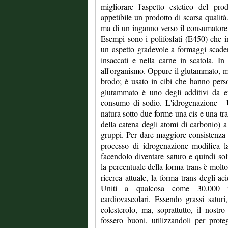
migliorare l'aspetto estetico del pro
appetibile un prodotto di scarsa qualità.
ma di un inganno verso il consumatore,
Esempi sono i polifosfati (E450) che 
un aspetto gradevole a formaggi scade
insaccati e nella carne in scatola. In
all'organismo. Oppure il glutammato, mo
brodo; è usato in cibi che hanno perso l
glutammato è uno degli additivi da e
consumo di sodio. L'idrogenazione - 
natura sotto due forme una cis e una tran
della catena degli atomi di carbonio) a
gruppi. Per dare maggiore consistenza a c
processo di idrogenazione modifica la
facendolo diventare saturo e quindi sol
la percentuale della forma trans è molt
ricerca attuale, la forma trans degli aci
Uniti a qualcosa come 30.000 mo
cardiovascolari. Essendo grassi saturi
colesterolo, ma, soprattutto, il nost
fossero buoni, utilizzandoli per prot