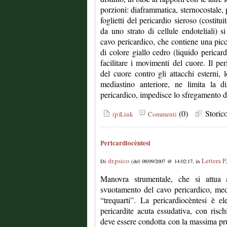
porzioni: diaframmatica, sternocostale, 
foglietti del pericardio sieroso (costitui
da uno strato di cellule endoteliali) si
cavo pericardico, che contiene una picc
di colore giallo cedro (liquido pericard
facilitare i movimenti del cuore. Il pe
del cuore contro gli attacchi esterni, 
mediastino anteriore, ne limita la di
pericardico, impedisce lo sfregamento d
(0)
Stori
(p)Link
Commenti
Pericardiocèntesi
dr.psico
Lettera P
Di
(del 08/09/2007 @ 14:02:17, in
Manovra strumentale, che si attua 
svuotamento del cavo pericardico, med
“trequarti”. La pericardiocèntesi è el
pericardite acuta essudativa, con ris
deve essere condotta con la massima p