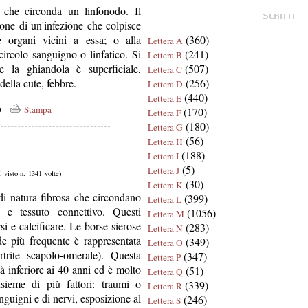
 che circonda un linfonodo. Il
one di un'infezione che colpisce
e organi vicini a essa; o alla
(360)
Lettera A
 circolo sanguigno o linfatico. Si
(241)
Lettera B
e la ghiandola è superficiale,
(507)
Lettera C
ella cute, febbre.
(256)
Lettera D
(440)
Lettera E
co
Stampa
(170)
Lettera F
(180)
Lettera G
(56)
Lettera H
(188)
Lettera I
(5)
Lettera J
, visto n. 1341 volte)
(30)
Lettera K
di natura fibrosa che circondano
(399)
Lettera L
se e tessuto connettivo. Questi
(1056)
Lettera M
i e calcificare. Le borse sierose
(283)
Lettera N
e più frequente è rappresentata
(349)
Lettera O
artrite scapolo-omerale). Questa
(347)
Lettera P
tà inferiore ai 40 anni ed è molto
(51)
Lettera Q
insieme di più fattori: traumi o
(339)
Lettera R
anguigni e di nervi, esposizione al
(246)
Lettera S