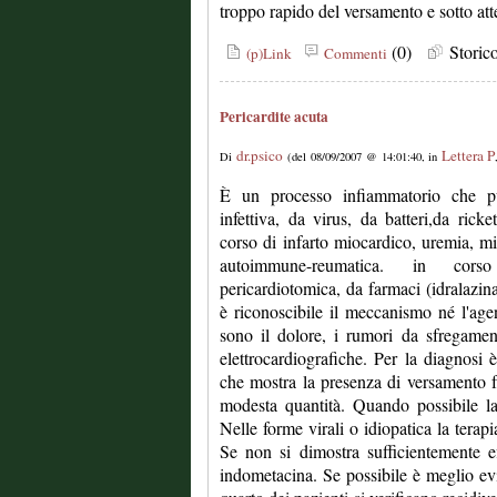
troppo rapido del versamento e sotto a
(0)
Stori
(p)Link
Commenti
Pericardite acuta
dr.psico
Lettera P
Di
(del 08/09/2007 @ 14:01:40, in
È un processo infiammatorio che pu
infettiva, da virus, da batteri,da ricke
corso di infarto miocardico, uremia, mi
autoimmune-reumatica. in cors
pericardiotomica, da farmaci (idralazin
è riconoscibile il meccanismo né l'agen
sono il dolore, i rumori da sfregamen
elettrocardiografiche. Per la diagnosi 
che mostra la presenza di versamento fra
modesta quantità. Quando possibile la
Nelle forme virali o idiopatica la terapi
Se non si dimostra sufficientemente e
indometacina. Se possibile è meglio evit