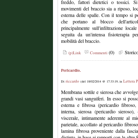
freddo, fattori dietetici o tossici. 
movimenti del braccio sia a riposo, loca
esterna delle spalle. Con il tempo si 
che portano al blocco dell'artic
principalmente sull'infiltrazione locale
seguita da un'intensa fisioterapia p
mobilità del braccio.
(0)
Stori
(p)Link
Commenti
Pericardio.
riccardo
Lettera P
Di
(del 18/02/2014 @ 17:33:19, in
Membrana sottile e sierosa che avvolge 
grandi vasi sanguiferi. In esso si pos
esterna e fibrosa (pericardio fibroso
interna, sierosa (pericardio sieroso), 
viscerale, intimamente aderente al mioc
parietale, accollato al pericardio fibros
lamina fibrosa proveniente dalla fasci
distinto, in base ai rapporti con le altr