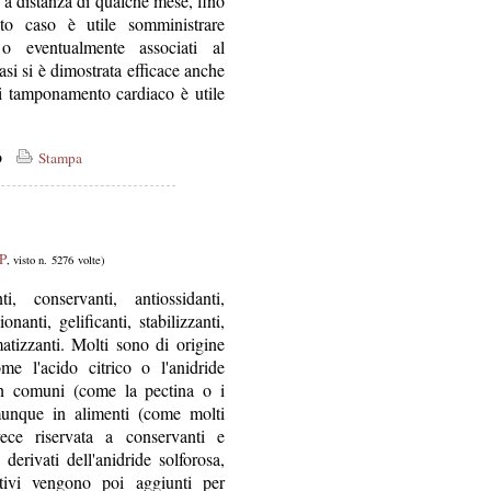
e a distanza di qualche mese, fino
o caso è utile somministrare
 o eventualmente associati al
asi si è dimostrata efficace anche
i tamponamento cardiaco è utile
co
Stampa
 P
, visto n. 5276 volte)
, conservanti, antiossidanti,
onanti, gelificanti, stabilizzanti,
matizzanti. Molti sono di origine
me l'acido citrico o l'anidride
n comuni (come la pectina o i
munque in alimenti (come molti
nvece riservata a conservanti e
derivati dell'anidride solforosa,
itivi vengono poi aggiunti per