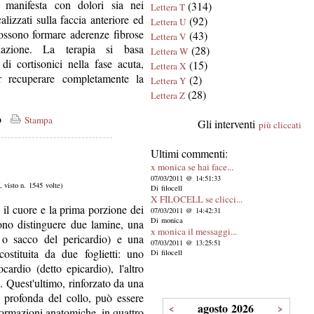
Si manifesta con dolori sia nei
(314)
Lettera T
lizzati sulla faccia anteriore ed
(92)
Lettera U
possono formare aderenze fibrose
(43)
Lettera V
olazione. La terapia si basa
(28)
Lettera W
 di cortisonici nella fase acuta,
(15)
Lettera X
er recuperare completamente la
(2)
Lettera Y
(28)
Lettera Z
co
Stampa
Gli interventi
più cliccati
Ultimi commenti:
x monica se hai face...
07/03/2011 @ 14:51:33
, visto n. 1545 volte)
Di filocell
X FILOCELL se clicci...
il cuore e la prima porzione dei
07/03/2011 @ 14:42:31
Di monica
sono distinguere due lamine, una
x monica il messaggi...
, o sacco del pericardio) e una
07/03/2011 @ 13:25:51
costituita da due foglietti: uno
Di filocell
ardio (detto epicardio), l'altro
o. Quest'ultimo, rinforzato da una
a profonda del collo, può essere
agosto 2026
<
>
e formazioni anatomiche, in quattro