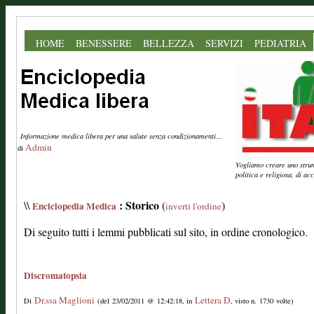
HOME
BENESSERE
BELLEZZA
SERVIZI
PEDIATRIA
Informazione medica libera per una salute senza condizionamenti...
Admin
di
Vogliamo creare uno strume
politica e religiosa, di a
: Storico
\\
(
)
Enciclopedia Medica
inverti l'ordine
Di seguito tutti i lemmi pubblicati sul sito, in ordine cronologico.
Discromatopsia
Dr.ssa Maglioni
Lettera D
Di
(del 23/02/2011 @ 12:42:18, in
, visto n. 1730 volte)