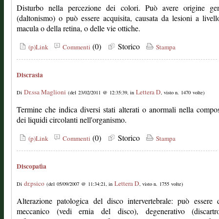
Disturbo nella percezione dei colori. Può avere origine gen
(daltonismo) o può essere acquisita, causata da lesioni a livell
macula o della retina, o delle vie ottiche.
(0)
Storico
(p)Link
Commenti
Stampa
Discrasia
Dr.ssa Maglioni
Lettera D
Di
(del 23/02/2011 @ 12:35:39, in
, visto n. 1470 volte)
Termine che indica diversi stati alterati o anormali nella compo
dei liquidi circolanti nell'organismo.
(0)
Storico
(p)Link
Commenti
Stampa
Discopatìa
dr.psico
Lettera D
Di
(del 05/09/2007 @ 11:34:21, in
, visto n. 1755 volte)
Alterazione patologica del disco intervertebrale: può essere 
meccanico (vedi ernia del disco), degenerativo (discartr