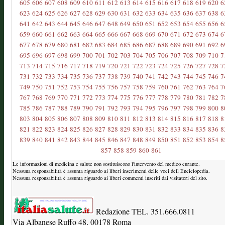
605
606
607
608
609
610
611
612
613
614
615
616
617
618
619
620
6
623
624
625
626
627
628
629
630
631
632
633
634
635
636
637
638
6
641
642
643
644
645
646
647
648
649
650
651
652
653
654
655
656
6
659
660
661
662
663
664
665
666
667
668
669
670
671
672
673
674
6
677
678
679
680
681
682
683
684
685
686
687
688
689
690
691
692
6
695
696
697
698
699
700
701
702
703
704
705
706
707
708
709
710
7
713
714
715
716
717
718
719
720
721
722
723
724
725
726
727
728
7
731
732
733
734
735
736
737
738
739
740
741
742
743
744
745
746
7
749
750
751
752
753
754
755
756
757
758
759
760
761
762
763
764
7
767
768
769
770
771
772
773
774
775
776
777
778
779
780
781
782
7
785
786
787
788
789
790
791
792
793
794
795
796
797
798
799
800
8
803
804
805
806
807
808
809
810
811
812
813
814
815
816
817
818
8
821
822
823
824
825
826
827
828
829
830
831
832
833
834
835
836
8
839
840
841
842
843
844
845
846
847
848
849
850
851
852
853
854
8
857
858
859
860
861
Le informazioni di medicina e salute non sostituiscono l'intervento del medico curante.
Nessuna responsabilità è assunta riguardo ai liberi inserimenti delle voci dell Enciclopedia.
Nessuna responsabilità è assunta riguardo ai liberi commenti inseriti dai visitatori del sito.
Redazione TEL. 351.666.0811
Via Albanese Ruffo 48, 00178 Roma