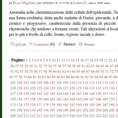
Dr.ssa Maglioni
Lettera D
Di
(del 22/02/2011 @ 17:17:28, in
, visto n. 2020 volte)
Anomalia nella cheratinizzazione delle cellule dell'epidermide. Ne
una forma ereditaria, detta anche malattia di Darier, giovanile, a 
cronico e progressivo, caratterizzata dalla presenza di piccole
cheratosiche che tendono a formare croste. Tali alterazioni si loca
per lo più a livello di collo, fronte, regione sacrale e dorso.
(0)
Storico
(p)Link
Commenti
Stampa
Pagine:
1
2
3
4
5
6
7
8
9
10
11
12
13
14
15
16
17
18
19
20
21
22
23
26
27
28
29
30
31
32
33
34
35
36
37
38
39
40
41
42
43
44
45
46
47
4
51
52
53
54
55
56
57
58
59
60
61
62
63
64
65
66
67
68
69
70
71
72
7
76
77
78
79
80
81
82
83
84
85
86
87
88
89
90
91
92
93
94
95
96
97
98
101
102
103
104
105
106
107
108
109
110
111
112
113
114
115
116
1
119
120
121
122
123
124
125
126
127
128
129
130
131
132
133
134
1
137
138
139
140
141
142
143
144
145
146
147
148
149
150
151
152
1
155
156
157
158
159
160
161
162
163
164
165
166
167
168
169
170
1
173
174
175
176
177
178
179
180
181
182
183
184
185
186
187
188
1
191
192
193
194
195
196
197
198
199
200
201
202
203
204
205
206
2
209
210
211
212
213
214
215
216
217
218
219
220
221
222
223
224
2