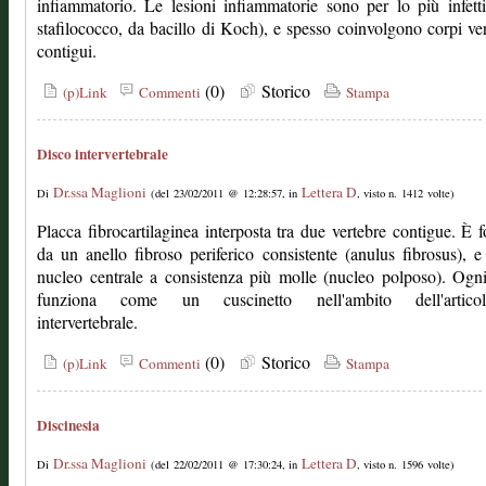
infiammatorio. Le lesioni infiammatorie sono per lo più infett
stafilococco, da bacillo di Koch), e spesso coinvolgono corpi ver
contigui.
(0)
Storico
(p)Link
Commenti
Stampa
Disco intervertebrale
Dr.ssa Maglioni
Lettera D
Di
(del 23/02/2011 @ 12:28:57, in
, visto n. 1412 volte)
Placca fibrocartilaginea interposta tra due vertebre contigue. È 
da un anello fibroso periferico consistente (anulus fibrosus), 
nucleo centrale a consistenza più molle (nucleo polposo). Ogn
funziona come un cuscinetto nell'ambito dell'articol
intervertebrale.
(0)
Storico
(p)Link
Commenti
Stampa
Discinesia
Dr.ssa Maglioni
Lettera D
Di
(del 22/02/2011 @ 17:30:24, in
, visto n. 1596 volte)