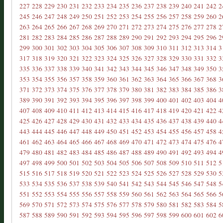
227
228
229
230
231
232
233
234
235
236
237
238
239
240
241
242
2
245
246
247
248
249
250
251
252
253
254
255
256
257
258
259
260
2
263
264
265
266
267
268
269
270
271
272
273
274
275
276
277
278
2
281
282
283
284
285
286
287
288
289
290
291
292
293
294
295
296
2
299
300
301
302
303
304
305
306
307
308
309
310
311
312
313
314
3
317
318
319
320
321
322
323
324
325
326
327
328
329
330
331
332
3
335
336
337
338
339
340
341
342
343
344
345
346
347
348
349
350
3
353
354
355
356
357
358
359
360
361
362
363
364
365
366
367
368
3
371
372
373
374
375
376
377
378
379
380
381
382
383
384
385
386
3
389
390
391
392
393
394
395
396
397
398
399
400
401
402
403
404
4
407
408
409
410
411
412
413
414
415
416
417
418
419
420
421
422
4
425
426
427
428
429
430
431
432
433
434
435
436
437
438
439
440
4
443
444
445
446
447
448
449
450
451
452
453
454
455
456
457
458
4
461
462
463
464
465
466
467
468
469
470
471
472
473
474
475
476
4
479
480
481
482
483
484
485
486
487
488
489
490
491
492
493
494
4
497
498
499
500
501
502
503
504
505
506
507
508
509
510
511
512
5
515
516
517
518
519
520
521
522
523
524
525
526
527
528
529
530
5
533
534
535
536
537
538
539
540
541
542
543
544
545
546
547
548
5
551
552
553
554
555
556
557
558
559
560
561
562
563
564
565
566
5
569
570
571
572
573
574
575
576
577
578
579
580
581
582
583
584
5
587
588
589
590
591
592
593
594
595
596
597
598
599
600
601
602
6