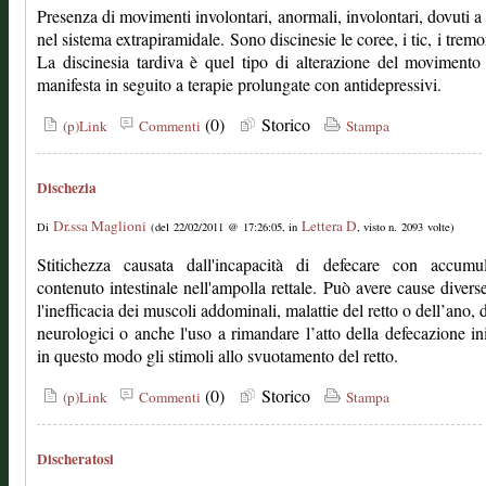
Presenza di movimenti involontari, anormali, involontari, dovuti a 
nel sistema extrapiramidale. Sono discinesie le coree, i tic, i tremor
La discinesia tardiva è quel tipo di alterazione del movimento
manifesta in seguito a terapie prolungate con antidepressivi.
(0)
Storico
(p)Link
Commenti
Stampa
Dischezia
Dr.ssa Maglioni
Lettera D
Di
(del 22/02/2011 @ 17:26:05, in
, visto n. 2093 volte)
Stitichezza causata dall'incapacità di defecare con accumu
contenuto intestinale nell'ampolla rettale. Può avere cause diver
l'inefficacia dei muscoli addominali, malattie del retto o dell’ano, d
neurologici o anche l'uso a rimandare l’atto della defecazione i
in questo modo gli stimoli allo svuotamento del retto.
(0)
Storico
(p)Link
Commenti
Stampa
Discheratosi