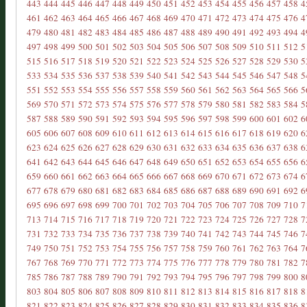
443
444
445
446
447
448
449
450
451
452
453
454
455
456
457
458
4
461
462
463
464
465
466
467
468
469
470
471
472
473
474
475
476
4
479
480
481
482
483
484
485
486
487
488
489
490
491
492
493
494
4
497
498
499
500
501
502
503
504
505
506
507
508
509
510
511
512
5
515
516
517
518
519
520
521
522
523
524
525
526
527
528
529
530
5
533
534
535
536
537
538
539
540
541
542
543
544
545
546
547
548
5
551
552
553
554
555
556
557
558
559
560
561
562
563
564
565
566
5
569
570
571
572
573
574
575
576
577
578
579
580
581
582
583
584
5
587
588
589
590
591
592
593
594
595
596
597
598
599
600
601
602
6
605
606
607
608
609
610
611
612
613
614
615
616
617
618
619
620
6
623
624
625
626
627
628
629
630
631
632
633
634
635
636
637
638
6
641
642
643
644
645
646
647
648
649
650
651
652
653
654
655
656
6
659
660
661
662
663
664
665
666
667
668
669
670
671
672
673
674
6
677
678
679
680
681
682
683
684
685
686
687
688
689
690
691
692
6
695
696
697
698
699
700
701
702
703
704
705
706
707
708
709
710
7
713
714
715
716
717
718
719
720
721
722
723
724
725
726
727
728
7
731
732
733
734
735
736
737
738
739
740
741
742
743
744
745
746
7
749
750
751
752
753
754
755
756
757
758
759
760
761
762
763
764
7
767
768
769
770
771
772
773
774
775
776
777
778
779
780
781
782
7
785
786
787
788
789
790
791
792
793
794
795
796
797
798
799
800
8
803
804
805
806
807
808
809
810
811
812
813
814
815
816
817
818
8
821
822
823
824
825
826
827
828
829
830
831
832
833
834
835
836
8