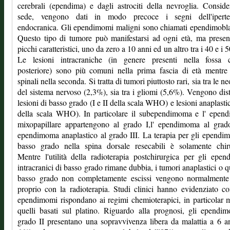
cerebrali (ependima) e dagli astrociti della nevroglia. Conside
sede, vengono dati in modo precoce i segni dell'iperte
endocranica. Gli ependimomi maligni sono chiamati ependimobl
Questo tipo di tumore può manifestarsi ad ogni età, ma prese
picchi caratteristici, uno da zero a 10 anni ed un altro tra i 40 e i 
Le lesioni intracraniche (in genere presenti nella fossa c
posteriore) sono più comuni nella prima fascia di età mentre
spinali nella seconda. Si tratta di tumori piuttosto rari, sia tra le n
del sistema nervoso (2,3%), sia tra i gliomi (5,6%). Vengono dist
lesioni di basso grado (I e II della scala WHO) e lesioni anaplastic
della scala WHO). In particolare il subependimoma e l' epen
mixopapillare appartengono al grado I,l' ependimoma al grado
ependimoma anaplastico al grado III. La terapia per gli ependi
basso grado nella spina dorsale resecabili è solamente chiru
Mentre l'utilità della radioterapia postchirurgica per gli epe
intracranici di basso grado rimane dubbia, i tumori anaplastici o qu
basso grado non completamente escissi vengono normalmente 
proprio con la radioterapia. Studi clinici hanno evidenziato c
ependimomi rispondano ai regimi chemioterapici, in particolar
quelli basati sul platino. Riguardo alla prognosi, gli ependi
grado II presentano una sopravvivenza libera da malattia a 6 a