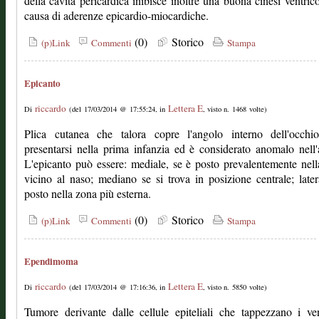
della cavità pericardica inibisce inoltre una buona cinesi ventrico
causa di aderenze epicardio-miocardiche.
(0)
Storico
(p)Link
Commenti
Stampa
Epicanto
riccardo
Lettera E
Di
(del 17/03/2014 @ 17:55:24, in
, visto n. 1468 volte)
Plica cutanea che talora copre l'angolo interno dell'occhi
presentarsi nella prima infanzia ed è considerato anomalo nell'
L'epicanto può essere: mediale, se è posto prevalentemente nel
vicino al naso; mediano se si trova in posizione centrale; later
posto nella zona più esterna.
(0)
Storico
(p)Link
Commenti
Stampa
Ependimoma
riccardo
Lettera E
Di
(del 17/03/2014 @ 17:16:36, in
, visto n. 5850 volte)
Tumore derivante dalle cellule epiteliali che tappezzano i ven