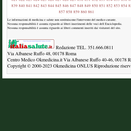
839
840
841
842
843
844
845
846
847
848
849
850
851
852
853
854
8
857
858
859
860
861
Le informazioni di medicina e salute non sostituiscono l'intervento del medico curante.
Nessuna responsabilità è assunta riguardo ai liberi inserimenti delle voci dell Enciclopedia.
Nessuna responsabilità è assunta riguardo ai liberi commenti inseriti dai visitatori del sito.
Redazione TEL. 351.666.0811
Via Albanese Ruffo 48, 00178 Roma
Centro Medico Okmedicina.it Via Albanese Ruffo 40-46, 00178
Copyright © 2000-2023 Okmedicina ONLUS Riproduzione riservat