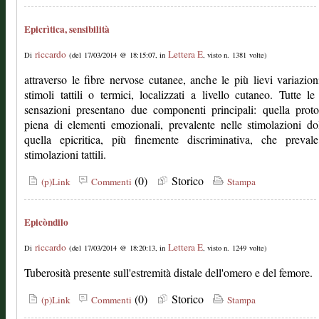
Epicrìtica, sensibilità
riccardo
Lettera E
Di
(del 17/03/2014 @ 18:15:07, in
, visto n. 1381 volte)
attraverso le fibre nervose cutanee, anche le più lievi variazion
stimoli tattili o termici, localizzati a livello cutaneo. Tutte le
sensazioni presentano due componenti principali: quella proto
piena di elementi emozionali, prevalente nelle stimolazioni do
quella epicritica, più finemente discriminativa, che prevale
stimolazioni tattili.
(0)
Storico
(p)Link
Commenti
Stampa
Epicòndilo
riccardo
Lettera E
Di
(del 17/03/2014 @ 18:20:13, in
, visto n. 1249 volte)
Tuberosità presente sull'estremità distale dell'omero e del femore.
(0)
Storico
(p)Link
Commenti
Stampa