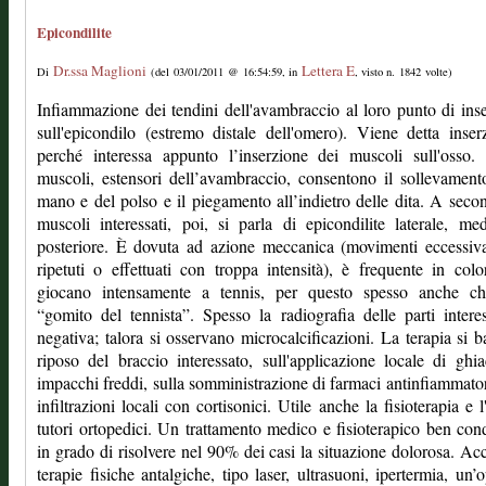
Epicondilite
Dr.ssa Maglioni
Lettera E
Di
(del 03/01/2011 @ 16:54:59, in
, visto n. 1842 volte)
Infiammazione dei tendini dell'avambraccio al loro punto di ins
sull'epicondilo (estremo distale dell'omero). Viene detta inser
perché interessa appunto l’inserzione dei muscoli sull'osso.
muscoli, estensori dell’avambraccio, consentono il sollevament
mano e del polso e il piegamento all’indietro delle dita. A seco
muscoli interessati, poi, si parla di epicondilite laterale, me
posteriore. È dovuta ad azione meccanica (movimenti eccessiv
ripetuti o effettuati con troppa intensità), è frequente in col
giocano intensamente a tennis, per questo spesso anche ch
“gomito del tennista”. Spesso la radiografia delle parti intere
negativa; talora si osservano microcalcificazioni. La terapia si b
riposo del braccio interessato, sull'applicazione locale di ghi
impacchi freddi, sulla somministrazione di farmaci antinfiammator
infiltrazioni locali con cortisonici. Utile anche la fisioterapia e l
tutori ortopedici. Un trattamento medico e fisioterapico ben con
in grado di risolvere nel 90% dei casi la situazione dolorosa. Ac
terapie fisiche antalgiche, tipo laser, ultrasuoni, ipertermia, un’