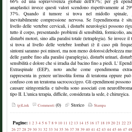
66% ed una sopravvivenza globale dell'87%; per gli epen
anaplastici invece questi valori scendono rispettivamente al 2
37%. Quando il tumore si trova nel midollo spinale, 
inevitabilmente compressione nervosa. Se l'ependimoma è situ
livello delle vertebre cervicali, i disturbi neurologici possono rig
tutto il corpo, presentando problemi di sensibilità, formicolio, anc
disturbi motori, sino alla paralisi totale (tetraplegia). Se invece il
si trova al livello delle vertebre lombari (è il caso più freque
sintomi saranno poi minori, ma non meno dolorosi:debolezza mu
delle gambe fino alla paralisi (paraplegia), disturbi urinari, disturb
sensibilità e dolore che si irradia dal bacino fino a piedi. L' Epe
Extraspinale (EEP), noto anche come ependimoma extrad
rappresenta in genere un'insolita forma di teratoma oppure può
confuso con un teratoma sacrococcigeo. Gli ependimoni possono 
causare siringomielia e talvolta sono associati con neurofibroma
tipo II. L'unica terapia, difficile, considerata la sede, è chirurgica.
(0)
Storico
(p)Link
Commenti
Stampa
Pagine:
1
2
3
4
5
6
7
8
9
10
11
12
13
14
15
16
17
18
19
20
21
22
23
26
27
28
29
30
31
32
33
34
35
36
37
38
39
40
41
42
43
44
45
46
47
4