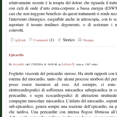
relativamente recente è la terapia del dolore che riguarda il trat
con cicli di onde d’urto extra-corporee a bassa energia (ESW
casi che non traggono beneficio da questi trattamenti si rende nec
l'intervento chirurgico, eseguibile anche in artroscopia, con lo s
asportare il tessuto tendineo degenerato, o di sezionare i m
coinvolti.
(1)
Storico
(p)Link
Commenti
Stampa
Epicardio
riccardo
Lettera E
Di
(del 17/03/2014 @ 18:05:40, in
, visto n. 1367 volte)
Foglietto viscerale del pericardio sieroso. Ha stretti rapporti con l
esterna del miocardio, tanto che alcuni processi morbosi del per
posso essere trasmessi ad esso. Ad esempio, ci sono
elettrocardiografici di sofferenza miocardica subepicardica in c
pericardite, e segni ecocardiografici di alterazioni struttural
compagine muscolare miocardica. L’infarto del miocardio, sopratt
sub-epicardico, genera sempre una reazione dell’epicardio, sia 
che tardiva. Una pericardite con intensa flogosi fibrinosa all’