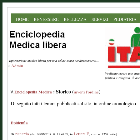
HOME
BENESSERE
BELLEZZA
SERVIZI
PEDIATRIA
Informazione medica libera per una salute senza condizionamenti...
Admin
di
Vogliamo creare uno strume
politica e religiosa, di a
: Storico
\\
(
)
Enciclopedia Medica
inverti l'ordine
Di seguito tutti i lemmi pubblicati sul sito, in ordine cronologico.
Epidemìa
riccardo
Lettera E
Di
(del 26/03/2014 @ 15:48:28, in
, visto n. 1359 volte)