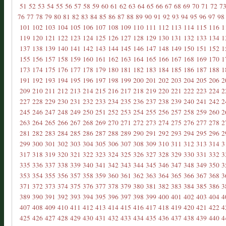
51
52
53
54
55
56
57
58
59
60
61
62
63
64
65
66
67
68
69
70
71
72
7
76
77
78
79
80
81
82
83
84
85
86
87
88
89
90
91
92
93
94
95
96
97
98
101
102
103
104
105
106
107
108
109
110
111
112
113
114
115
116
1
119
120
121
122
123
124
125
126
127
128
129
130
131
132
133
134
1
137
138
139
140
141
142
143
144
145
146
147
148
149
150
151
152
1
155
156
157
158
159
160
161
162
163
164
165
166
167
168
169
170
1
173
174
175
176
177
178
179
180
181
182
183
184
185
186
187
188
1
191
192
193
194
195
196
197
198
199
200
201
202
203
204
205
206
2
209
210
211
212
213
214
215
216
217
218
219
220
221
222
223
224
2
227
228
229
230
231
232
233
234
235
236
237
238
239
240
241
242
2
245
246
247
248
249
250
251
252
253
254
255
256
257
258
259
260
2
263
264
265
266
267
268
269
270
271
272
273
274
275
276
277
278
2
281
282
283
284
285
286
287
288
289
290
291
292
293
294
295
296
2
299
300
301
302
303
304
305
306
307
308
309
310
311
312
313
314
3
317
318
319
320
321
322
323
324
325
326
327
328
329
330
331
332
3
335
336
337
338
339
340
341
342
343
344
345
346
347
348
349
350
3
353
354
355
356
357
358
359
360
361
362
363
364
365
366
367
368
3
371
372
373
374
375
376
377
378
379
380
381
382
383
384
385
386
3
389
390
391
392
393
394
395
396
397
398
399
400
401
402
403
404
4
407
408
409
410
411
412
413
414
415
416
417
418
419
420
421
422
4
425
426
427
428
429
430
431
432
433
434
435
436
437
438
439
440
4