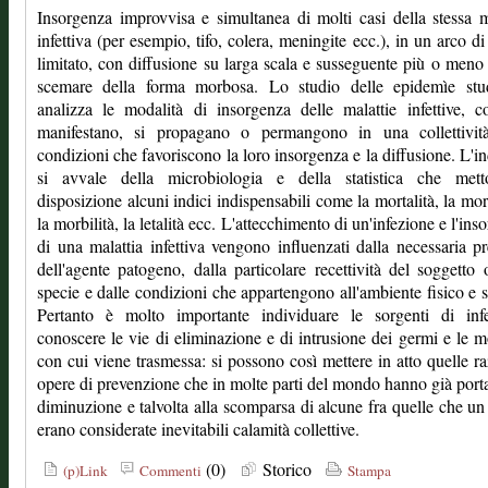
Insorgenza improvvisa e simultanea di molti casi della stessa m
infettiva (per esempio, tifo, colera, meningite ecc.), in un arco d
limitato, con diffusione su larga scala e susseguente più o meno
scemare della forma morbosa. Lo studio delle epidemìe stu
analizza le modalità di insorgenza delle malattie infettive, 
manifestano, si propagano o permangono in una collettivit
condizioni che favoriscono la loro insorgenza e la diffusione. L'i
si avvale della microbiologia e della statistica che met
disposizione alcuni indici indispensabili come la mortalità, la mor
la morbilità, la letalità ecc. L'attecchimento di un'infezione e l'ins
di una malattia infettiva vengono influenzati dalla necessaria p
dell'agente patogeno, dalla particolare recettività del soggetto 
specie e dalle condizioni che appartengono all'ambiente fisico e s
Pertanto è molto importante individuare le sorgenti di infe
conoscere le vie di eliminazione e di intrusione dei germi e le m
con cui viene trasmessa: si possono così mettere in atto quelle ra
opere di prevenzione che in molte parti del mondo hanno già porta
diminuzione e talvolta alla scomparsa di alcune fra quelle che u
erano considerate inevitabili calamità collettive.
(0)
Storico
(p)Link
Commenti
Stampa