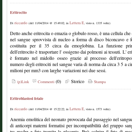
Eritrocito
riccardo
Lettera E
Di
(del 11/04/2014 @ 15:49:02, in
, visto n. 1335 volte)
Detto anche eritrocita o emazia o globulo rosso, è una cellula che 
nel sangue sprovvista di nucleo a forma di disco biconcavo e 
costituita per il 35 circa da emoglobina. La funzione prin
dell'eritrocito è trasportare l' ossigeno dai polmoni ai tessuti. L' er
è formato nel midollo osseo grazie al processo dell'eritropoi
numero degli eritrociti nel sangue varia di norma da circa 3 5 a ci
milioni per mm3 con larghe variazioni nei due sessi.
(0)
Storico
(p)Link
Commenti
Stampa
Eritroblastosi fetale
riccardo
Lettera E
Di
(del 11/04/2014 @ 15:22:22, in
, visto n. 1573 volte)
Anemia emolitica del neonato provocata dal passaggio nel sangue
di anticorpi materni formatisi per incompatibilità del gruppo sa
tra madre e feto tramite la placenta. Può colpire il feto di m