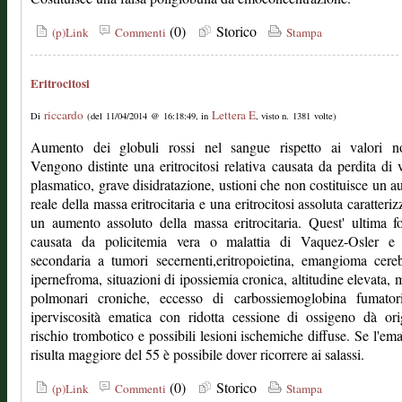
(0)
Storico
(p)Link
Commenti
Stampa
Eritrocitosi
riccardo
Lettera E
Di
(del 11/04/2014 @ 16:18:49, in
, visto n. 1381 volte)
Aumento dei globuli rossi nel sangue rispetto ai valori no
Vengono distinte una eritrocitosi relativa causata da perdita di
plasmatico, grave disidratazione, ustioni che non costituisce un 
reale della massa eritrocitaria e una eritrocitosi assoluta caratteriz
un aumento assoluto della massa eritrocitaria. Quest' ultima 
causata da policitemia vera o malattia di Vaquez-Osler e 
secondaria a tumori secernenti,eritropoietina, emangioma cereb
ipernefroma, situazioni di ipossiemia cronica, altitudine elevata, m
polmonari croniche, eccesso di carbossiemoglobina fumator
iperviscosità ematica con ridotta cessione di ossigeno dà or
rischio trombotico e possibili lesioni ischemiche diffuse. Se l'ema
risulta maggiore del 55 è possibile dover ricorrere ai salassi.
(0)
Storico
(p)Link
Commenti
Stampa