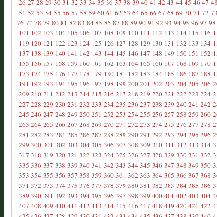
26
27
28
29
30
31
32
33
34
35
36
37
38
39
40
41
42
43
44
45
46
47
4
51
52
53
54
55
56
57
58
59
60
61
62
63
64
65
66
67
68
69
70
71
72
7
76
77
78
79
80
81
82
83
84
85
86
87
88
89
90
91
92
93
94
95
96
97
98
101
102
103
104
105
106
107
108
109
110
111
112
113
114
115
116
1
119
120
121
122
123
124
125
126
127
128
129
130
131
132
133
134
1
137
138
139
140
141
142
143
144
145
146
147
148
149
150
151
152
1
155
156
157
158
159
160
161
162
163
164
165
166
167
168
169
170
1
173
174
175
176
177
178
179
180
181
182
183
184
185
186
187
188
1
191
192
193
194
195
196
197
198
199
200
201
202
203
204
205
206
2
209
210
211
212
213
214
215
216
217
218
219
220
221
222
223
224
2
227
228
229
230
231
232
233
234
235
236
237
238
239
240
241
242
2
245
246
247
248
249
250
251
252
253
254
255
256
257
258
259
260
2
263
264
265
266
267
268
269
270
271
272
273
274
275
276
277
278
2
281
282
283
284
285
286
287
288
289
290
291
292
293
294
295
296
2
299
300
301
302
303
304
305
306
307
308
309
310
311
312
313
314
3
317
318
319
320
321
322
323
324
325
326
327
328
329
330
331
332
3
335
336
337
338
339
340
341
342
343
344
345
346
347
348
349
350
3
353
354
355
356
357
358
359
360
361
362
363
364
365
366
367
368
3
371
372
373
374
375
376
377
378
379
380
381
382
383
384
385
386
3
389
390
391
392
393
394
395
396
397
398
399
400
401
402
403
404
4
407
408
409
410
411
412
413
414
415
416
417
418
419
420
421
422
4
425
426
427
428
429
430
431
432
433
434
435
436
437
438
439
440
4