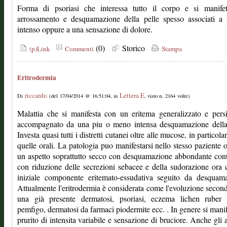
Forma di psoriasi che interessa tutto il corpo e si manife
arrossamento e desquamazione della pelle spesso associati a 
intenso oppure a una sensazione di dolore.
(0)
Storico
(p)Link
Commenti
Stampa
Eritrodermia
riccardo
Lettera E
Di
(del 17/04/2014 @ 16:51:04, in
, visto n. 2164 volte)
Malattia che si manifesta con un eritema generalizzato e persi
accompagnato da una piu o meno intensa desquamazione della 
Investa quasi tutti i distretti cutanei oltre alle mucose, in particol
quelle orali. La patologia puo manifestarsi nello stesso paziente 
un aspetto soprattutto secco con desquamazione abbondante con
con riduzione delle secrezioni sebacee e della sudorazione ora
iniziale componente eritemato-essudativa seguito da desquama
Attualmente l'eritrodermia è considerata come l'evoluzione second
una già presente dermatosi, psoriasi, eczema lichen ruber 
pemfigo, dermatosi da farmaci piodermite ecc. . In genere si mani
prurito di intensita variabile e sensazione di bruciore. Anche gli 