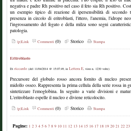
negativa e padre Rh positivo nel caso il feto sia Rh positivo. Cost
un esempio tipico di reazione di ipersensibilità di secondo 
presenza in circolo di eritroblasti, l'ittero, l'anemia, l'idrope neo
l'ingrossamento del fegato e della milza sono segni caratteristic
patologia.
(0)
Storico
(p)Link
Commenti
Stampa
Eritroblasto
riccardo
Lettera E
Di
(del 11/04/2014 @ 15:07:49, in
, visto n. 1230 volte)
Precursore del globulo rosso ancora fornito di nucleo presen
midollo osseo. Rappresenta la prima cellula della serie rossa in g
sintetizzare l'emoglobina. In seguito a varie divisioni e matur
L'eritroblasto espelle il nucleo e diviene reticolocito.
(0)
Storico
(p)Link
Commenti
Stampa
Pagine:
1
2
3
4
5
6
7
8
9
10
11
12
13
14
15
16
17
18
19
20
21
22
23