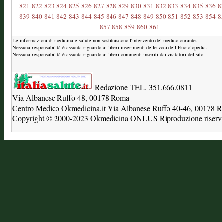
821
822
823
824
825
826
827
828
829
830
831
832
833
834
835
836
8
839
840
841
842
843
844
845
846
847
848
849
850
851
852
853
854
8
857
858
859
860
861
Le informazioni di medicina e salute non sostituiscono l'intervento del medico curante.
Nessuna responsabilità è assunta riguardo ai liberi inserimenti delle voci dell Enciclopedia.
Nessuna responsabilità è assunta riguardo ai liberi commenti inseriti dai visitatori del sito.
Redazione TEL. 351.666.0811
Via Albanese Ruffo 48, 00178 Roma
Centro Medico Okmedicina.it Via Albanese Ruffo 40-46, 00178
Copyright © 2000-2023 Okmedicina ONLUS Riproduzione riservat