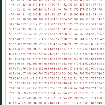
443
444
445
446
447
448
449
450
451
452
453
454
455
456
457
458
4
461
462
463
464
465
466
467
468
469
470
471
472
473
474
475
476
4
479
480
481
482
483
484
485
486
487
488
489
490
491
492
493
494
4
497
498
499
500
501
502
503
504
505
506
507
508
509
510
511
512
5
515
516
517
518
519
520
521
522
523
524
525
526
527
528
529
530
5
533
534
535
536
537
538
539
540
541
542
543
544
545
546
547
548
5
551
552
553
554
555
556
557
558
559
560
561
562
563
564
565
566
5
569
570
571
572
573
574
575
576
577
578
579
580
581
582
583
584
5
587
588
589
590
591
592
593
594
595
596
597
598
599
600
601
602
6
605
606
607
608
609
610
611
612
613
614
615
616
617
618
619
620
6
623
624
625
626
627
628
629
630
631
632
633
634
635
636
637
638
6
641
642
643
644
645
646
647
648
649
650
651
652
653
654
655
656
6
659
660
661
662
663
664
665
666
667
668
669
670
671
672
673
674
6
677
678
679
680
681
682
683
684
685
686
687
688
689
690
691
692
6
695
696
697
698
699
700
701
702
703
704
705
706
707
708
709
710
7
713
714
715
716
717
718
719
720
721
722
723
724
725
726
727
728
7
731
732
733
734
735
736
737
738
739
740
741
742
743
744
745
746
7
749
750
751
752
753
754
755
756
757
758
759
760
761
762
763
764
7
767
768
769
770
771
772
773
774
775
776
777
778
779
780
781
782
7
785
786
787
788
789
790
791
792
793
794
795
796
797
798
799
800
8
803
804
805
806
807
808
809
810
811
812
813
814
815
816
817
818
8