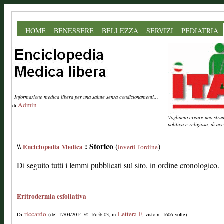
HOME
BENESSERE
BELLEZZA
SERVIZI
PEDIATRIA
Informazione medica libera per una salute senza condizionamenti...
Admin
di
Vogliamo creare uno strume
politica e religiosa, di a
: Storico
\\
(
)
Enciclopedia Medica
inverti l'ordine
Di seguito tutti i lemmi pubblicati sul sito, in ordine cronologico.
Eritrodermia esfoliativa
riccardo
Lettera E
Di
(del 17/04/2014 @ 16:56:03, in
, visto n. 1606 volte)