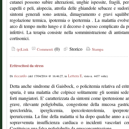
cutanei possono subire alterazioni, unghie ispessite, fragili, per
capelli e peli, alopecia, atrofia delle ghiandole sebacee e sudori
sintomi generali sono astenia, dimagramento e gravi squilibr
regolazione termica, ipotermia o ipertermia . La malattia evolv
arco di tempo molto lungo e il decorso è spesso complicato da p
infettivi. La terapia consiste nella somministrazione di antistam
cortisonici.
(0)
Storico
(p)Link
Commenti
Stampa
Eritrocitosi da stress
riccardo
Lettera E
Di
(del 17/04/2014 @ 16:46:27, in
, visto n. 4437 volte)
Detta anche sindrome di Gaisbock, o policitemia relativa ed eritr
spuria, è una malattia che colpisce solitamente gli uomini sede
forti mangiatori. E' caratterizzata da sintomi come ipertensione ar
grave, rilevante poliglobulia, congestione della mucosa gastr
ipercloridria, iperglicemia, ipercolesterolemia, iperprote
iperuricemia. La fine della malattia si ha dopo qualche anno a c
sopravvenuta insufficienza cardiaca o incidenti vascolari cer
Costituisce una falsa poliglobulia da emoconcentrazione.