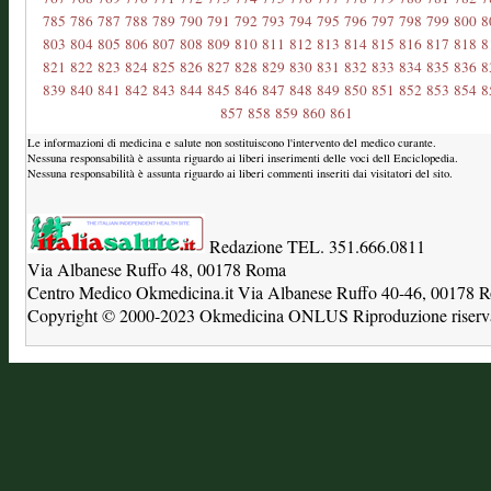
785
786
787
788
789
790
791
792
793
794
795
796
797
798
799
800
8
803
804
805
806
807
808
809
810
811
812
813
814
815
816
817
818
8
821
822
823
824
825
826
827
828
829
830
831
832
833
834
835
836
8
839
840
841
842
843
844
845
846
847
848
849
850
851
852
853
854
8
857
858
859
860
861
Le informazioni di medicina e salute non sostituiscono l'intervento del medico curante.
Nessuna responsabilità è assunta riguardo ai liberi inserimenti delle voci dell Enciclopedia.
Nessuna responsabilità è assunta riguardo ai liberi commenti inseriti dai visitatori del sito.
Redazione TEL. 351.666.0811
Via Albanese Ruffo 48, 00178 Roma
Centro Medico Okmedicina.it Via Albanese Ruffo 40-46, 00178
Copyright © 2000-2023 Okmedicina ONLUS Riproduzione riservat