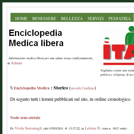
HOME
BENESSERE
BELLEZZA
SERVIZI
PEDIATRIA
Informazione medica libera per una salute senza condizionamenti...
Admin
di
Vogliamo creare uno strume
politica e religiosa, di a
: Storico
\\
(
)
Enciclopedia Medica
inverti l'ordine
Di seguito tutti i lemmi pubblicati sul sito, in ordine cronologico.
Nodo seno-atriale
Viola Sinismagli
Lettera N
Di
(del 07/03/2011 @ 13:37:22, in
, visto n. 1812 volte)