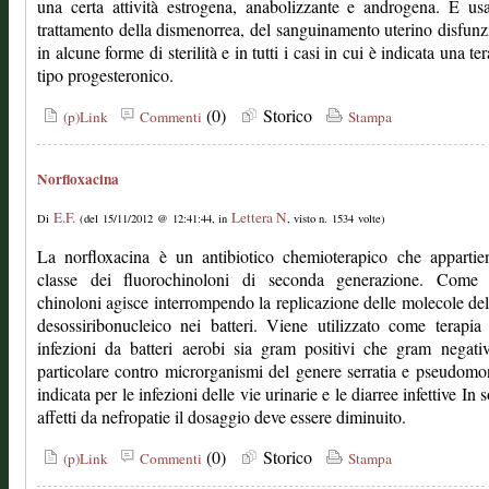
una certa attività estrogena, anabolizzante e androgena. È us
trattamento della dismenorrea, del sanguinamento uterino disfunz
in alcune forme di sterilità e in tutti i casi in cui è indicata una te
tipo progesteronico.
(0)
Storico
(p)Link
Commenti
Stampa
Norfloxacina
E.F.
Lettera N
Di
(del 15/11/2012 @ 12:41:44, in
, visto n. 1534 volte)
La norfloxacina è un antibiotico chemioterapico che appartie
classe dei fluorochinoloni di seconda generazione. Come t
chinoloni agisce interrompendo la replicazione delle molecole del
desossiribonucleico nei batteri. Viene utilizzato come terapia
infezioni da batteri aerobi sia gram positivi che gram negati
particolare contro microrganismi del genere serratia e pseudomo
indicata per le infezioni delle vie urinarie e le diarree infettive In 
affetti da nefropatie il dosaggio deve essere diminuito.
(0)
Storico
(p)Link
Commenti
Stampa