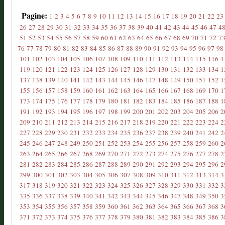
Pagine:
1
2
3
4
5
6
7
8
9
10
11
12
13
14
15
16
17
18
19
20
21
22
23
26
27
28
29
30
31
32
33
34
35
36
37
38
39
40
41
42
43
44
45
46
47
4
51
52
53
54
55
56
57
58
59
60
61
62
63
64
65
66
67
68
69
70
71
72
7
76
77
78
79
80
81
82
83
84
85
86
87
88
89
90
91
92
93
94
95
96
97
98
101
102
103
104
105
106
107
108
109
110
111
112
113
114
115
116
1
119
120
121
122
123
124
125
126
127
128
129
130
131
132
133
134
1
137
138
139
140
141
142
143
144
145
146
147
148
149
150
151
152
1
155
156
157
158
159
160
161
162
163
164
165
166
167
168
169
170
1
173
174
175
176
177
178
179
180
181
182
183
184
185
186
187
188
1
191
192
193
194
195
196
197
198
199
200
201
202
203
204
205
206
2
209
210
211
212
213
214
215
216
217
218
219
220
221
222
223
224
2
227
228
229
230
231
232
233
234
235
236
237
238
239
240
241
242
2
245
246
247
248
249
250
251
252
253
254
255
256
257
258
259
260
2
263
264
265
266
267
268
269
270
271
272
273
274
275
276
277
278
2
281
282
283
284
285
286
287
288
289
290
291
292
293
294
295
296
2
299
300
301
302
303
304
305
306
307
308
309
310
311
312
313
314
3
317
318
319
320
321
322
323
324
325
326
327
328
329
330
331
332
3
335
336
337
338
339
340
341
342
343
344
345
346
347
348
349
350
3
353
354
355
356
357
358
359
360
361
362
363
364
365
366
367
368
3
371
372
373
374
375
376
377
378
379
380
381
382
383
384
385
386
3