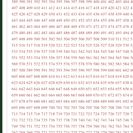
389
390
391
392
393
394
395
396
397
398
399
400
401
402
403
404
4
407
408
409
410
411
412
413
414
415
416
417
418
419
420
421
422
4
425
426
427
428
429
430
431
432
433
434
435
436
437
438
439
440
4
443
444
445
446
447
448
449
450
451
452
453
454
455
456
457
458
4
461
462
463
464
465
466
467
468
469
470
471
472
473
474
475
476
4
479
480
481
482
483
484
485
486
487
488
489
490
491
492
493
494
4
497
498
499
500
501
502
503
504
505
506
507
508
509
510
511
512
5
515
516
517
518
519
520
521
522
523
524
525
526
527
528
529
530
5
533
534
535
536
537
538
539
540
541
542
543
544
545
546
547
548
5
551
552
553
554
555
556
557
558
559
560
561
562
563
564
565
566
5
569
570
571
572
573
574
575
576
577
578
579
580
581
582
583
584
5
587
588
589
590
591
592
593
594
595
596
597
598
599
600
601
602
6
605
606
607
608
609
610
611
612
613
614
615
616
617
618
619
620
6
623
624
625
626
627
628
629
630
631
632
633
634
635
636
637
638
6
641
642
643
644
645
646
647
648
649
650
651
652
653
654
655
656
6
659
660
661
662
663
664
665
666
667
668
669
670
671
672
673
674
6
677
678
679
680
681
682
683
684
685
686
687
688
689
690
691
692
6
695
696
697
698
699
700
701
702
703
704
705
706
707
708
709
710
7
713
714
715
716
717
718
719
720
721
722
723
724
725
726
727
728
7
731
732
733
734
735
736
737
738
739
740
741
742
743
744
745
746
7
749
750
751
752
753
754
755
756
757
758
759
760
761
762
763
764
7
767
768
769
770
771
772
773
774
775
776
777
778
779
780
781
782
7