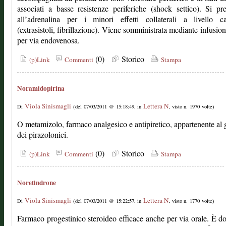
associati a basse resistenze periferiche (shock settico). Si pre
all’adrenalina per i minori effetti collaterali a livello ca
(extrasistoli, fibrillazione). Viene somministrata mediante infusion
per via endovenosa.
(0)
Storico
(p)Link
Commenti
Stampa
Noramidopirina
Viola Sinismagli
Lettera N
Di
(del 07/03/2011 @ 15:18:49, in
, visto n. 1970 volte)
O metamizolo, farmaco analgesico e antipiretico, appartenente al
dei pirazolonici.
(0)
Storico
(p)Link
Commenti
Stampa
Noretindrone
Viola Sinismagli
Lettera N
Di
(del 07/03/2011 @ 15:22:57, in
, visto n. 1770 volte)
Farmaco progestinico steroideo efficace anche per via orale. È do