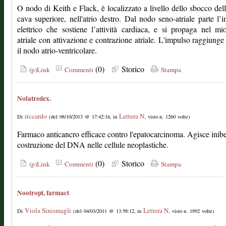
O nodo di Keith e Flack, è localizzato a livello dello sbocco del
cava superiore, nell'atrio destro. Dal nodo seno-atriale parte l’
elettrico che sostiene l’attività cardiaca, e si propaga nel mi
atriale con attivazione e contrazione atriale. L'impulso raggiunge
il nodo atrio-ventricolare.
(0)
Storico
(p)Link
Commenti
Stampa
Nolatredex.
riccardo
Lettera N
Di
(del 08/10/2013 @ 17:42:16, in
, visto n. 1260 volte)
Farmaco anticancro efficace contro l'epatocarcinoma. Agisce inib
costruzione del DNA nelle cellule neoplastiche.
(0)
Storico
(p)Link
Commenti
Stampa
Nootropi, farmaci
Viola Sinismagli
Lettera N
Di
(del 04/03/2011 @ 13:58:12, in
, visto n. 1892 volte)