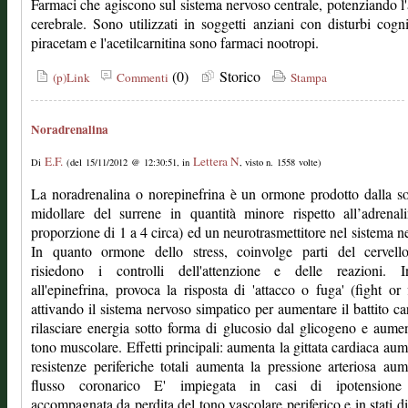
Farmaci che agiscono sul sistema nervoso centrale, potenziando l'a
cerebrale. Sono utilizzati in soggetti anziani con disturbi cognit
piracetam e l'acetilcarnitina sono farmaci nootropi.
(0)
Storico
(p)Link
Commenti
Stampa
Noradrenalina
E.F.
Lettera N
Di
(del 15/11/2012 @ 12:30:51, in
, visto n. 1558 volte)
La noradrenalina o norepinefrina è un ormone prodotto dalla s
midollare del surrene in quantità minore rispetto all’adrenal
proporzione di 1 a 4 circa) ed un neurotrasmettitore nel sistema n
In quanto ormone dello stress, coinvolge parti del cervell
risiedono i controlli dell'attenzione e delle reazioni. I
all'epinefrina, provoca la risposta di 'attacco o fuga' (fight or f
attivando il sistema nervoso simpatico per aumentare il battito ca
rilasciare energia sotto forma di glucosio dal glicogeno e aumen
tono muscolare. Effetti principali: aumenta la gittata cardiaca aum
resistenze periferiche totali aumenta la pressione arteriosa aum
flusso coronarico E' impiegata in casi di ipotensione
accompagnata da perdita del tono vascolare periferico e in stati d