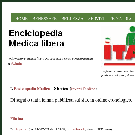
HOME
BENESSERE
BELLEZZA
SERVIZI
PEDIATRIA
Informazione medica libera per una salute senza condizionamenti...
Admin
di
Vogliamo creare uno strume
politica e religiosa, di a
: Storico
\\
(
)
Enciclopedia Medica
inverti l'ordine
Di seguito tutti i lemmi pubblicati sul sito, in ordine cronologico.
Fibrina
dr.psico
Lettera F
Di
(del 05/09/2007 @ 11:21:56, in
, visto n. 2177 volte)