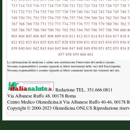
713
714
715
716
717
718
719
720
721
722
723
724
725
726
727
728
7
731
732
733
734
735
736
737
738
739
740
741
742
743
744
745
746
7
749
750
751
752
753
754
755
756
757
758
759
760
761
762
763
764
7
767
768
769
770
771
772
773
774
775
776
777
778
779
780
781
782
7
785
786
787
788
789
790
791
792
793
794
795
796
797
798
799
800
8
803
804
805
806
807
808
809
810
811
812
813
814
815
816
817
818
8
821
822
823
824
825
826
827
828
829
830
831
832
833
834
835
836
8
839
840
841
842
843
844
845
846
847
848
849
850
851
852
853
854
8
857
858
859
860
861
Le informazioni di medicina e salute non sostituiscono l'intervento del medico curante.
Nessuna responsabilità è assunta riguardo ai liberi inserimenti delle voci dell Enciclopedia.
Nessuna responsabilità è assunta riguardo ai liberi commenti inseriti dai visitatori del sito.
Redazione TEL. 351.666.0811
Via Albanese Ruffo 48, 00178 Roma
Centro Medico Okmedicina.it Via Albanese Ruffo 40-46, 00178
Copyright © 2000-2023 Okmedicina ONLUS Riproduzione riservat