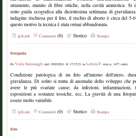
strumento, munito di fibre ottiche, nella cavità amniotica. Si e
sotto guida ecografica alla diciottesima settimana di gravidanz
indagine rischiosa per il feto, il rischio di aborto è circa del 5-
questo motivo la tecnica è stata ormai abbandonata.
(0)
Storico
(p)Link
Commenti
Stampa
Fetopatia
Viola Sinismagli
Lettera F
Di
(del 15/03/2011 @ 17:37:23, in
, visto n. 1477 volte)
Condizione patologica di un feto all'interno dell'utero, dur
gravidanza. Di solito si tratta di anomalie dello sviluppo che 
avere le più svariate cause; da infezioni, infiammazioni, t
esposizioni a sostanze tossiche, ecc. La gravità di una fetopa
essere molto variabile.
(0)
Storico
(p)Link
Commenti
Stampa
Feto