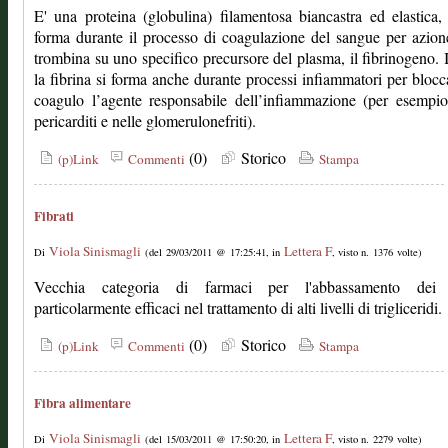
E' una proteina (globulina) filamentosa biancastra ed elastica,
forma durante il processo di coagulazione del sangue per azion
trombina su uno specifico precursore del plasma, il fibrinogeno. I
la fibrina si forma anche durante processi infiammatori per blocc
coagulo l’agente responsabile dell’infiammazione (per esempio
pericarditi e nelle glomerulonefriti).
(0)
Storico
(p)Link
Commenti
Stampa
Fibrati
Viola Sinismagli
Lettera F
Di
(del 29/03/2011 @ 17:25:41, in
, visto n. 1376 volte)
Vecchia categoria di farmaci per l'abbassamento dei l
particolarmente efficaci nel trattamento di alti livelli di trigliceridi.
(0)
Storico
(p)Link
Commenti
Stampa
Fibra alimentare
Viola Sinismagli
Lettera F
Di
(del 15/03/2011 @ 17:50:20, in
, visto n. 2279 volte)