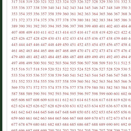
317
318
319
320
321
322
323
324
325
326
327
328
329
330
331
332
3
335
336
337
338
339
340
341
342
343
344
345
346
347
348
349
350
3
353
354
355
356
357
358
359
360
361
362
363
364
365
366
367
368
3
371
372
373
374
375
376
377
378
379
380
381
382
383
384
385
386
3
389
390
391
392
393
394
395
396
397
398
399
400
401
402
403
404
4
407
408
409
410
411
412
413
414
415
416
417
418
419
420
421
422
4
425
426
427
428
429
430
431
432
433
434
435
436
437
438
439
440
4
443
444
445
446
447
448
449
450
451
452
453
454
455
456
457
458
4
461
462
463
464
465
466
467
468
469
470
471
472
473
474
475
476
4
479
480
481
482
483
484
485
486
487
488
489
490
491
492
493
494
4
497
498
499
500
501
502
503
504
505
506
507
508
509
510
511
512
5
515
516
517
518
519
520
521
522
523
524
525
526
527
528
529
530
5
533
534
535
536
537
538
539
540
541
542
543
544
545
546
547
548
5
551
552
553
554
555
556
557
558
559
560
561
562
563
564
565
566
5
569
570
571
572
573
574
575
576
577
578
579
580
581
582
583
584
5
587
588
589
590
591
592
593
594
595
596
597
598
599
600
601
602
6
605
606
607
608
609
610
611
612
613
614
615
616
617
618
619
620
6
623
624
625
626
627
628
629
630
631
632
633
634
635
636
637
638
6
641
642
643
644
645
646
647
648
649
650
651
652
653
654
655
656
6
659
660
661
662
663
664
665
666
667
668
669
670
671
672
673
674
6
677
678
679
680
681
682
683
684
685
686
687
688
689
690
691
692
6
695
696
697
698
699
700
701
702
703
704
705
706
707
708
709
710
7