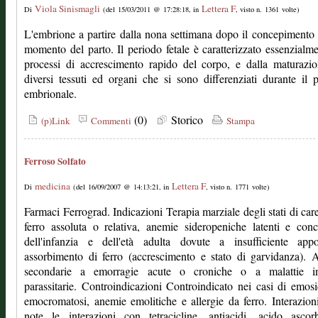
Viola Sinismagli
Lettera F
Di
(del 15/03/2011 @ 17:28:18, in
, visto n. 1361 volte)
L'embrione a partire dalla nona settimana dopo il concepimento 
momento del parto. Il periodo fetale è caratterizzato essenzialm
processi di accrescimento rapido del corpo, e dalla maturazi
diversi tessuti ed organi che si sono differenziati durante il 
embrionale.
(0)
Storico
(p)Link
Commenti
Stampa
Ferroso Solfato
medicina
Lettera F
Di
(del 16/09/2007 @ 14:13:21, in
, visto n. 1771 volte)
Farmaci Ferrograd. Indicazioni Terapia marziale degli stati di car
ferro assoluta o relativa, anemie sideropeniche latenti e con
dell'infanzia e dell'età adulta dovute a insufficiente app
assorbimento di ferro (accrescimento e stato di garvidanza).
secondarie a emorragie acute o croniche o a malattie inf
parassitarie. Controindicazioni Controindicato nei casi di emosi
emocromatosi, anemie emolitiche e allergie da ferro. Interazio
note le interazioni con tetracicline, antiacidi, acido ascor