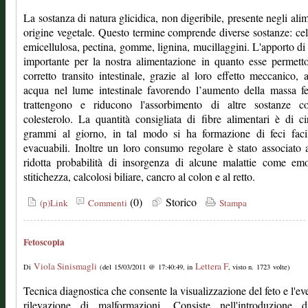
La sostanza di natura glicidica, non digeribile, presente negli alim
origine vegetale. Questo termine comprende diverse sostanze: cel
emicellulosa, pectina, gomme, lignina, mucillaggini. L'apporto di 
importante per la nostra alimentazione in quanto esse permet
corretto transito intestinale, grazie al loro effetto meccanico, a
acqua nel lume intestinale favorendo l’aumento della massa f
trattengono e riducono l'assorbimento di altre sostanze c
colesterolo. La quantità consigliata di fibre alimentari è di c
grammi al giorno, in tal modo si ha formazione di feci faci
evacuabili. Inoltre un loro consumo regolare è stato associato
ridotta probabilità di insorgenza di alcune malattie come emo
stitichezza, calcolosi biliare, cancro al colon e al retto.
(0)
Storico
(p)Link
Commenti
Stampa
Fetoscopia
Viola Sinismagli
Lettera F
Di
(del 15/03/2011 @ 17:40:49, in
, visto n. 1723 volte)
Tecnica diagnostica che consente la visualizzazione del feto e l'ev
rilevazione di malformazioni. Consiste nell'introduzione 