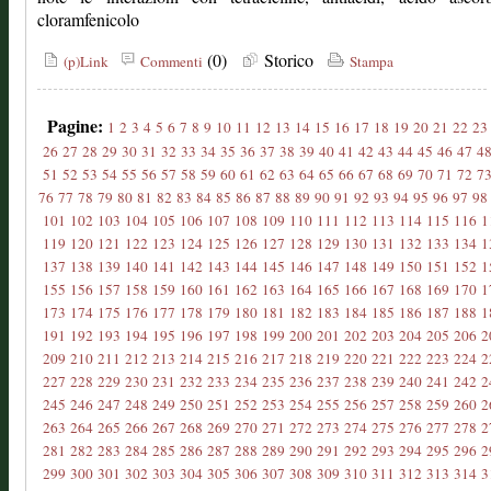
cloramfenicolo
(0)
Storico
(p)Link
Commenti
Stampa
Pagine:
1
2
3
4
5
6
7
8
9
10
11
12
13
14
15
16
17
18
19
20
21
22
23
26
27
28
29
30
31
32
33
34
35
36
37
38
39
40
41
42
43
44
45
46
47
4
51
52
53
54
55
56
57
58
59
60
61
62
63
64
65
66
67
68
69
70
71
72
7
76
77
78
79
80
81
82
83
84
85
86
87
88
89
90
91
92
93
94
95
96
97
98
101
102
103
104
105
106
107
108
109
110
111
112
113
114
115
116
1
119
120
121
122
123
124
125
126
127
128
129
130
131
132
133
134
1
137
138
139
140
141
142
143
144
145
146
147
148
149
150
151
152
1
155
156
157
158
159
160
161
162
163
164
165
166
167
168
169
170
1
173
174
175
176
177
178
179
180
181
182
183
184
185
186
187
188
1
191
192
193
194
195
196
197
198
199
200
201
202
203
204
205
206
2
209
210
211
212
213
214
215
216
217
218
219
220
221
222
223
224
2
227
228
229
230
231
232
233
234
235
236
237
238
239
240
241
242
2
245
246
247
248
249
250
251
252
253
254
255
256
257
258
259
260
2
263
264
265
266
267
268
269
270
271
272
273
274
275
276
277
278
2
281
282
283
284
285
286
287
288
289
290
291
292
293
294
295
296
2
299
300
301
302
303
304
305
306
307
308
309
310
311
312
313
314
3