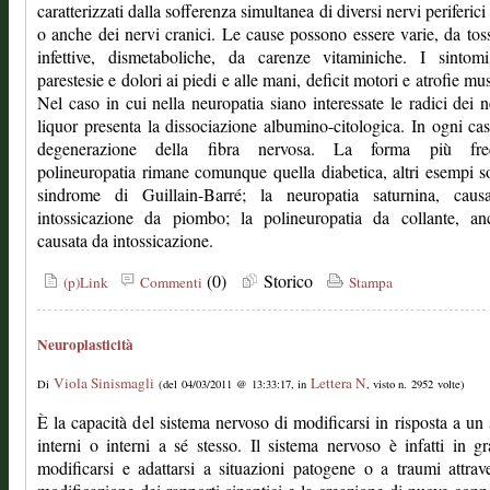
caratterizzati dalla sofferenza simultanea di diversi nervi periferici
o anche dei nervi cranici. Le cause possono essere varie, da tos
infettive, dismetaboliche, da carenze vitaminiche. I sintom
parestesie e dolori ai piedi e alle mani, deficit motori e atrofie mus
Nel caso in cui nella neuropatia siano interessate le radici dei ne
liquor presenta la dissociazione albumino-citologica. In ogni ca
degenerazione della fibra nervosa. La forma più fre
polineuropatia rimane comunque quella diabetica, altri esempi s
sindrome di Guillain-Barré; la neuropatia saturnina, caus
intossicazione da piombo; la polineuropatia da collante, anc
causata da intossicazione.
(0)
Storico
(p)Link
Commenti
Stampa
Neuroplasticità
Viola Sinismagli
Lettera N
Di
(del 04/03/2011 @ 13:33:17, in
, visto n. 2952 volte)
È la capacità del sistema nervoso di modificarsi in risposta a un 
interni o interni a sé stesso. Il sistema nervoso è infatti in g
modificarsi e adattarsi a situazioni patogene o a traumi attrav