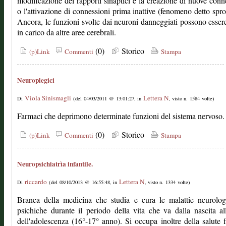
modificazione dei rapporti sinaptici e la creazione di nuove conn
o l'attivazione di connessioni prima inattive (fenomeno detto spro
Ancora, le funzioni svolte dai neuroni danneggiati possono esser
in carico da altre aree cerebrali.
(0)
Storico
(p)Link
Commenti
Stampa
Neuroplegici
Viola Sinismagli
Lettera N
Di
(del 04/03/2011 @ 13:01:27, in
, visto n. 1584 volte)
Farmaci che deprimono determinate funzioni del sistema nervoso.
(0)
Storico
(p)Link
Commenti
Stampa
Neuropsichiatrìa infantile.
riccardo
Lettera N
Di
(del 08/10/2013 @ 16:55:48, in
, visto n. 1334 volte)
Branca della medicina che studia e cura le malattie neurolog
psichiche durante il periodo della vita che va dalla nascita al
dell'adolescenza (16°-17° anno). Si occupa inoltre della salute f