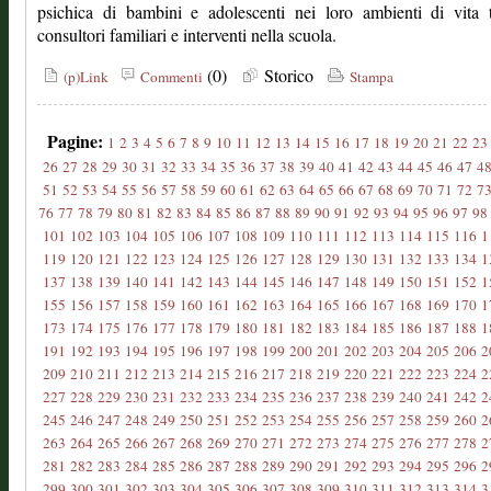
psichica di bambini e adolescenti nei loro ambienti di vita 
consultori familiari e interventi nella scuola.
(0)
Storico
(p)Link
Commenti
Stampa
Pagine:
1
2
3
4
5
6
7
8
9
10
11
12
13
14
15
16
17
18
19
20
21
22
23
26
27
28
29
30
31
32
33
34
35
36
37
38
39
40
41
42
43
44
45
46
47
4
51
52
53
54
55
56
57
58
59
60
61
62
63
64
65
66
67
68
69
70
71
72
7
76
77
78
79
80
81
82
83
84
85
86
87
88
89
90
91
92
93
94
95
96
97
98
101
102
103
104
105
106
107
108
109
110
111
112
113
114
115
116
1
119
120
121
122
123
124
125
126
127
128
129
130
131
132
133
134
1
137
138
139
140
141
142
143
144
145
146
147
148
149
150
151
152
1
155
156
157
158
159
160
161
162
163
164
165
166
167
168
169
170
1
173
174
175
176
177
178
179
180
181
182
183
184
185
186
187
188
1
191
192
193
194
195
196
197
198
199
200
201
202
203
204
205
206
2
209
210
211
212
213
214
215
216
217
218
219
220
221
222
223
224
2
227
228
229
230
231
232
233
234
235
236
237
238
239
240
241
242
2
245
246
247
248
249
250
251
252
253
254
255
256
257
258
259
260
2
263
264
265
266
267
268
269
270
271
272
273
274
275
276
277
278
2
281
282
283
284
285
286
287
288
289
290
291
292
293
294
295
296
2
299
300
301
302
303
304
305
306
307
308
309
310
311
312
313
314
3