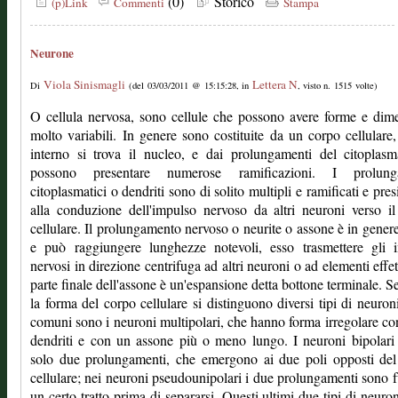
(0)
Storico
(p)Link
Commenti
Stampa
Neurone
Viola Sinismagli
Lettera N
Di
(del 03/03/2011 @ 15:15:28, in
, visto n. 1515 volte)
O cellula nervosa, sono cellule che possono avere forme e dim
molto variabili. In genere sono costituite da un corpo cellulare,
interno si trova il nucleo, e dai prolungamenti del citoplas
possono presentare numerose ramificazioni. I prolung
citoplasmatici o dendriti sono di solito multipli e ramificati e pre
alla conduzione dell'impulso nervoso da altri neuroni verso i
cellulare. Il prolungamento nervoso o neurite o assone è in gener
e può raggiungere lunghezze notevoli, esso trasmettere gli i
nervosi in direzione centrifuga ad altri neuroni o ad elementi effett
parte finale dell'assone è un'espansione detta bottone terminale. 
la forma del corpo cellulare si distinguono diversi tipi di neuroni
comuni sono i neuroni multipolari, che hanno forma irregolare co
dendriti e con un assone più o meno lungo. I neuroni bipolar
solo due prolungamenti, che emergono ai due poli opposti del
cellulare; nei neuroni pseudounipolari i due prolungamenti sono f
un certo tratto prima di separarsi. Questi ultimi due tipi di neuro