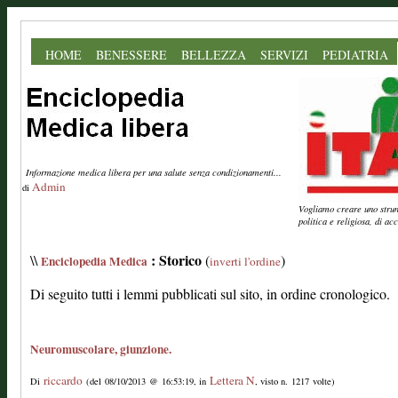
HOME
BENESSERE
BELLEZZA
SERVIZI
PEDIATRIA
Informazione medica libera per una salute senza condizionamenti...
Admin
di
Vogliamo creare uno strume
politica e religiosa, di a
: Storico
\\
(
)
Enciclopedia Medica
inverti l'ordine
Di seguito tutti i lemmi pubblicati sul sito, in ordine cronologico.
Neuromuscolare, giunzione.
riccardo
Lettera N
Di
(del 08/10/2013 @ 16:53:19, in
, visto n. 1217 volte)