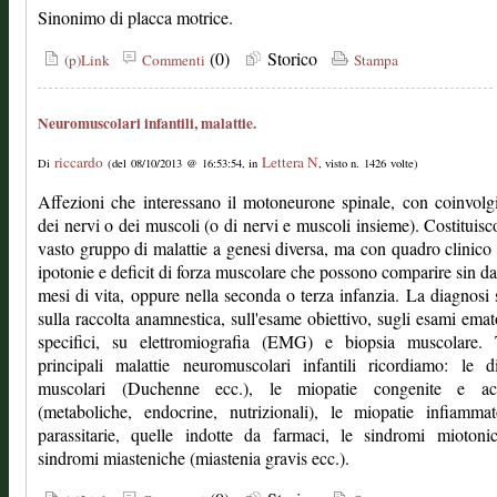
Sinonimo di placca motrice.
(0)
Storico
(p)Link
Commenti
Stampa
Neuromuscolari infantili, malattie.
riccardo
Lettera N
Di
(del 08/10/2013 @ 16:53:54, in
, visto n. 1426 volte)
Affezioni che interessano il motoneurone spinale, con coinvol
dei nervi o dei muscoli (o di nervi e muscoli insieme). Costituis
vasto gruppo di malattie a genesi diversa, ma con quadro clinico 
ipotonie e deficit di forza muscolare che possono comparire sin da
mesi di vita, oppure nella seconda o terza infanzia. La diagnosi 
sulla raccolta anamnestica, sull'esame obiettivo, sugli esami emat
specifici, su elettromiografia (EMG) e biopsia muscolare. 
principali malattie neuromuscolari infantili ricordiamo: le di
muscolari (Duchenne ecc.), le miopatie congenite e acq
(metaboliche, endocrine, nutrizionali), le miopatie infiamma
parassitarie, quelle indotte da farmaci, le sindromi miotoni
sindromi miasteniche (miastenia gravis ecc.).