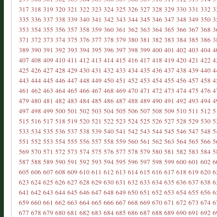
317
318
319
320
321
322
323
324
325
326
327
328
329
330
331
332
3
335
336
337
338
339
340
341
342
343
344
345
346
347
348
349
350
3
353
354
355
356
357
358
359
360
361
362
363
364
365
366
367
368
3
371
372
373
374
375
376
377
378
379
380
381
382
383
384
385
386
3
389
390
391
392
393
394
395
396
397
398
399
400
401
402
403
404
4
407
408
409
410
411
412
413
414
415
416
417
418
419
420
421
422
4
425
426
427
428
429
430
431
432
433
434
435
436
437
438
439
440
4
443
444
445
446
447
448
449
450
451
452
453
454
455
456
457
458
4
461
462
463
464
465
466
467
468
469
470
471
472
473
474
475
476
4
479
480
481
482
483
484
485
486
487
488
489
490
491
492
493
494
4
497
498
499
500
501
502
503
504
505
506
507
508
509
510
511
512
5
515
516
517
518
519
520
521
522
523
524
525
526
527
528
529
530
5
533
534
535
536
537
538
539
540
541
542
543
544
545
546
547
548
5
551
552
553
554
555
556
557
558
559
560
561
562
563
564
565
566
5
569
570
571
572
573
574
575
576
577
578
579
580
581
582
583
584
5
587
588
589
590
591
592
593
594
595
596
597
598
599
600
601
602
6
605
606
607
608
609
610
611
612
613
614
615
616
617
618
619
620
6
623
624
625
626
627
628
629
630
631
632
633
634
635
636
637
638
6
641
642
643
644
645
646
647
648
649
650
651
652
653
654
655
656
6
659
660
661
662
663
664
665
666
667
668
669
670
671
672
673
674
6
677
678
679
680
681
682
683
684
685
686
687
688
689
690
691
692
6