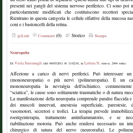
presenti nei gangli del sistema nervoso periferico. Ci sono poi 
particolarmente modificati che costituiscono recettori special
Rientrano in questa categoria le cellule olfattive della mucosa nas
coni e i bastoncelli della retina.
(0)
Storico
(p)Link
Commenti
Stampa
Neuropatia
Viola Sinismagli
Lettera N
Di
(del 04/03/2011 @ 13:02:01, in
, visto n. 2494 volte)
Affezione a carico di nervi periferici. Può interessare un
(mononeuropatia) o più nervi (polineuropatia). È un c
mononeuropatia la nevralgia dell'ischiatico, comunemente
“sciatica”, le cause sono solitamente traumatiche o di natura mec
La manifestazione della neuropatia comprende paralisi flaccida e 
dei muscoli innervati, anestesia superficiale, parestesie, d
vasomotori, secretori e trofici. La terapia prevede immobilizz
roentgenterapia, trattamento antinfiammatorio, e se nece
riabilitazione motoria. Può anche rendersi necessario un int
chirurgico di sutura del nervo (neurorrafia). Le polineur