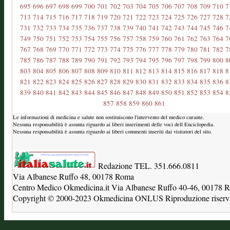
695
696
697
698
699
700
701
702
703
704
705
706
707
708
709
710
7
713
714
715
716
717
718
719
720
721
722
723
724
725
726
727
728
7
731
732
733
734
735
736
737
738
739
740
741
742
743
744
745
746
7
749
750
751
752
753
754
755
756
757
758
759
760
761
762
763
764
7
767
768
769
770
771
772
773
774
775
776
777
778
779
780
781
782
7
785
786
787
788
789
790
791
792
793
794
795
796
797
798
799
800
8
803
804
805
806
807
808
809
810
811
812
813
814
815
816
817
818
8
821
822
823
824
825
826
827
828
829
830
831
832
833
834
835
836
8
839
840
841
842
843
844
845
846
847
848
849
850
851
852
853
854
8
857
858
859
860
861
Le informazioni di medicina e salute non sostituiscono l'intervento del medico curante.
Nessuna responsabilità è assunta riguardo ai liberi inserimenti delle voci dell Enciclopedia.
Nessuna responsabilità è assunta riguardo ai liberi commenti inseriti dai visitatori del sito.
Redazione TEL. 351.666.0811
Via Albanese Ruffo 48, 00178 Roma
Centro Medico Okmedicina.it Via Albanese Ruffo 40-46, 00178
Copyright © 2000-2023 Okmedicina ONLUS Riproduzione riservat