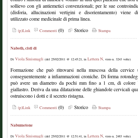
sollievo con gli antiemetici convenzionali; per le sue controindi
(disforia, allucinazioni vertigini e disorientamento) viene 
utilizzato come medicinale di prima linea.
(0)
Storico
(p)Link
Commenti
Stampa
Naboth, cisti di
Viola Sinismagli
Lettera N
Di
(del 25/02/2011 @ 12:45:21, in
, visto n. 3243 volte)
Formazione che può ritrovarsi nella muscosa della cervice u
conseguentemente a infiammazioni croniche. Di forma rotondeg
può avere un diametro da pochi mm fino a 1 cm, di colore 
giallastro. Deriva da una dilatazione delle ghiandole cervicali qu
ostruiscono i dotti e il secreto ristagna.
(0)
Storico
(p)Link
Commenti
Stampa
Nabumetone
Viola Sinismagli
Lettera N
Di
(del 25/02/2011 @ 12:51:41, in
, visto n. 2483 volte)