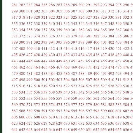
281
282
283
284
285
286
287
288
289
290
291
292
293
294
295
296
2
299
300
301
302
303
304
305
306
307
308
309
310
311
312
313
314
3
317
318
319
320
321
322
323
324
325
326
327
328
329
330
331
332
3
335
336
337
338
339
340
341
342
343
344
345
346
347
348
349
350
3
353
354
355
356
357
358
359
360
361
362
363
364
365
366
367
368
3
371
372
373
374
375
376
377
378
379
380
381
382
383
384
385
386
3
389
390
391
392
393
394
395
396
397
398
399
400
401
402
403
404
4
407
408
409
410
411
412
413
414
415
416
417
418
419
420
421
422
4
425
426
427
428
429
430
431
432
433
434
435
436
437
438
439
440
4
443
444
445
446
447
448
449
450
451
452
453
454
455
456
457
458
4
461
462
463
464
465
466
467
468
469
470
471
472
473
474
475
476
4
479
480
481
482
483
484
485
486
487
488
489
490
491
492
493
494
4
497
498
499
500
501
502
503
504
505
506
507
508
509
510
511
512
5
515
516
517
518
519
520
521
522
523
524
525
526
527
528
529
530
5
533
534
535
536
537
538
539
540
541
542
543
544
545
546
547
548
5
551
552
553
554
555
556
557
558
559
560
561
562
563
564
565
566
5
569
570
571
572
573
574
575
576
577
578
579
580
581
582
583
584
5
587
588
589
590
591
592
593
594
595
596
597
598
599
600
601
602
6
605
606
607
608
609
610
611
612
613
614
615
616
617
618
619
620
6
623
624
625
626
627
628
629
630
631
632
633
634
635
636
637
638
6
641
642
643
644
645
646
647
648
649
650
651
652
653
654
655
656
6