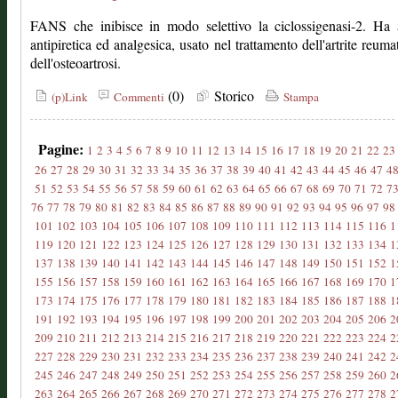
FANS che inibisce in modo selettivo la ciclossigenasi-2. Ha a
antipiretica ed analgesica, usato nel trattamento dell'artrite reuma
dell'osteoartrosi.
(0)
Storico
(p)Link
Commenti
Stampa
Pagine:
1
2
3
4
5
6
7
8
9
10
11
12
13
14
15
16
17
18
19
20
21
22
23
26
27
28
29
30
31
32
33
34
35
36
37
38
39
40
41
42
43
44
45
46
47
4
51
52
53
54
55
56
57
58
59
60
61
62
63
64
65
66
67
68
69
70
71
72
7
76
77
78
79
80
81
82
83
84
85
86
87
88
89
90
91
92
93
94
95
96
97
98
101
102
103
104
105
106
107
108
109
110
111
112
113
114
115
116
1
119
120
121
122
123
124
125
126
127
128
129
130
131
132
133
134
1
137
138
139
140
141
142
143
144
145
146
147
148
149
150
151
152
1
155
156
157
158
159
160
161
162
163
164
165
166
167
168
169
170
1
173
174
175
176
177
178
179
180
181
182
183
184
185
186
187
188
1
191
192
193
194
195
196
197
198
199
200
201
202
203
204
205
206
2
209
210
211
212
213
214
215
216
217
218
219
220
221
222
223
224
2
227
228
229
230
231
232
233
234
235
236
237
238
239
240
241
242
2
245
246
247
248
249
250
251
252
253
254
255
256
257
258
259
260
2
263
264
265
266
267
268
269
270
271
272
273
274
275
276
277
278
2