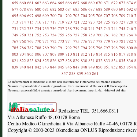
659
660
661
662
663
664
665
666
667
668
669
670
671
672
673
674
6
677
678
679
680
681
682
683
684
685
686
687
688
689
690
691
692
6
695
696
697
698
699
700
701
702
703
704
705
706
707
708
709
710
7
713
714
715
716
717
718
719
720
721
722
723
724
725
726
727
728
7
731
732
733
734
735
736
737
738
739
740
741
742
743
744
745
746
7
749
750
751
752
753
754
755
756
757
758
759
760
761
762
763
764
7
767
768
769
770
771
772
773
774
775
776
777
778
779
780
781
782
7
785
786
787
788
789
790
791
792
793
794
795
796
797
798
799
800
8
803
804
805
806
807
808
809
810
811
812
813
814
815
816
817
818
8
821
822
823
824
825
826
827
828
829
830
831
832
833
834
835
836
8
839
840
841
842
843
844
845
846
847
848
849
850
851
852
853
854
8
857
858
859
860
861
Le informazioni di medicina e salute non sostituiscono l'intervento del medico curante.
Nessuna responsabilità è assunta riguardo ai liberi inserimenti delle voci dell Enciclopedia.
Nessuna responsabilità è assunta riguardo ai liberi commenti inseriti dai visitatori del sito.
Redazione TEL. 351.666.0811
Via Albanese Ruffo 48, 00178 Roma
Centro Medico Okmedicina.it Via Albanese Ruffo 40-46, 00178
Copyright © 2000-2023 Okmedicina ONLUS Riproduzione riservat