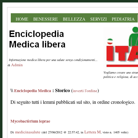
HOME
BENESSERE
BELLEZZA
SERVIZI
PEDIATRIA
Informazione medica libera per una salute senza condizionamenti...
Admin
di
Vogliamo creare uno strume
politica e religiosa, di a
: Storico
\\
(
)
Enciclopedia Medica
inverti l'ordine
Di seguito tutti i lemmi pubblicati sul sito, in ordine cronologico.
Mycobactèrium leprae
medicinasalute
Lettera M
Di
(del 27/06/2012 @ 22:57:42, in
, visto n. 1405 volte)