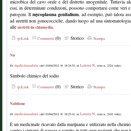
microbica del cavo orale e del distretto anogenitale. Tuttavia al
essi, in determinate condizioni, possono comportarsi come veri e
mycoplasma genitalium
patogeni. Il
, ad esempio, può talora ass
ad uretriti non gonococciche, dando luogo ad una sintomatologia
alle
.
uretriti da chlamydia
(0)
Storico
(p)Link
Commenti
Stampa
Na
medicinasalute
Lettera N
Di
(del 03/04/2012 @ 18:24:53, in
, visto n. 2324 volte)
Simbolo chimico del sodio
(0)
Storico
(p)Link
Commenti
Stampa
Nabilone
medicinasalute
Lettera N
Di
(del 03/04/2012 @ 18:25:41, in
, visto n. 2410 volte)
È un medicinale ricavato dalla marijuana e utilizzato nella chemio
contro i sintomi di nausea e vomito in tutti quei pazienti che non 