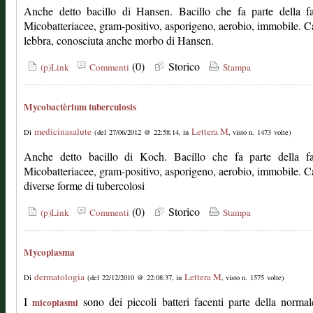
Anche detto bacillo di Hansen. Bacillo che fa parte della fa
Micobatteriacee, gram-positivo, asporigeno, aerobio, immobile. C
lebbra, conosciuta anche morbo di Hansen.
(0)
Storico
(p)Link
Commenti
Stampa
Mycobactèrium tuberculosis
medicinasalute
Lettera M
Di
(del 27/06/2012 @ 22:58:14, in
, visto n. 1473 volte)
Anche detto bacillo di Koch. Bacillo che fa parte della fa
Micobatteriacee, gram-positivo, asporigeno, aerobio, immobile. C
diverse forme di tubercolosi
(0)
Storico
(p)Link
Commenti
Stampa
Mycoplasma
dermatologia
Lettera M
Di
(del 22/12/2010 @ 22:08:37, in
, visto n. 1575 volte)
I
sono dei piccoli batteri facenti parte della normal
micoplasmi