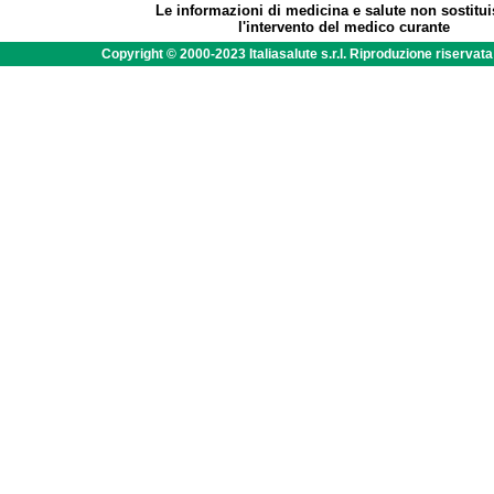
Le informazioni di medicina e salute non sostitu
l'intervento del medico curante
Copyright © 2000-2023 Italiasalute s.r.l. Riproduzione riservat