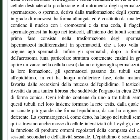
cellule destinate alla produzione e al nutrimento degli spermato
spermatozoo, o spermio, deriva dalla trasformazione degli sperma
in grado di muoversi, ha forma allungata ed è costituito da una te
contiene il nucleo con i cromosomi e da una coda, il flagel
spermatogenesi ha luogo nei testicoli, all'interno dei tubuli seminif
prima fase consiste nella trasformazione degli sperma
(spermatozoi indifferenziati) in spermatociti, che a loro volt
origine agli spermatidi. Infine gli spermatidi, dopo la form
dell'acrosoma (una particolare struttura contenente enzimi in g
aprire un varco nella cellula uovo) danno origine agli spermatozo
la loro formazione, gli spermatozoi passano dai tubuli semi
all'epididimo, in cui ha luogo un'ulteriore fase, detta matur
favorita dalle secrezioni della mucosa dell'epididimo. I testico
rivestiti da una tunica fibrosa che suddivide l'organo in circa 250
di forma conica. Ogni lobulo contiene da uno a tre tubuli semi
questi tubuli, nel loro insieme formano la rete testis, dalla quale
un canale più grande che forma l'epididimo, da cui ha origine i
deferente. La spermatogenesi, come detto, ha luogo nei tubuli semi
qui si trovano anche masse di cellule interstiziali (di Leydig), ch
la funzione di produrre ormoni regolatori della comparsa dei ca
sessuali secondari e dell'attività sessuale. L'epididimo è sostanzi