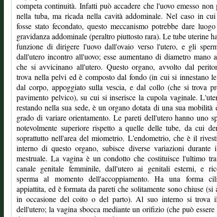
competa continuità. Infatti può accadere che l'uovo emesso non 
nella tuba, ma ricada nella cavità addominale. Nel caso in cui
fosse stato fecondato, questo meccanismo potrebbe dare luogo
gravidanza addominale (peraltro piuttosto rara). Le tube uterine h
funzione di dirigere l'uovo dall'ovaio verso l'utero, e gli sper
dall'utero incontro all'uovo; esse aumentano di diametro mano
che si avvicinano all'utero. Questo organo, avvolto dal perito
trova nella pelvi ed è composto dal fondo (in cui si innestano le
dal corpo, appoggiato sulla vescia, e dal collo (che si trova pr
pavimento pelvico), su cui si inserisce la cupola vaginale. L'ute
restando nella sua sede, è un organo dotata di una sua mobilità 
grado di variare orientamento. Le pareti dell'utero hanno uno s
notevolmente superiore rispetto a quelle delle tube, da cui de
soprattutto nell'area del miometrio. L'endometrio, che è il rives
interno di questo organo, subisce diverse variazioni durante i
mestruale. La vagina è un condotto che costituisce l'ultimo tra
canale genitale femminile, dall'utero ai genitali esterni, e ri
sperma al momento dell'accoppiamento. Ha una forma cili
appiattita, ed è formata da pareti che solitamente sono chiuse (si
in occasione del coito o del parto). Al suo interno si trova i
dell'utero; la vagina sbocca mediante un orifizio (che può essere