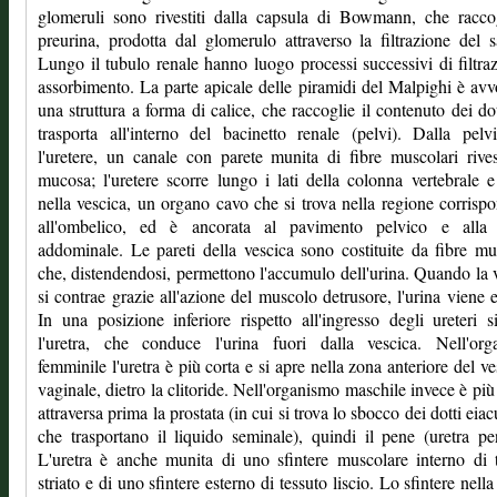
glomeruli sono rivestiti dalla capsula di Bowmann, che racco
preurina, prodotta dal glomerulo attraverso la filtrazione del 
Lungo il tubulo renale hanno luogo processi successivi di filtra
assorbimento. La parte apicale delle piramidi del Malpighi è avv
una struttura a forma di calice, che raccoglie il contenuto dei dot
trasporta all'interno del bacinetto renale (pelvi). Dalla pelv
l'uretere, un canale con parete munita di fibre muscolari rives
mucosa; l'uretere scorre lungo i lati della colonna vertebrale e
nella vescica, un organo cavo che si trova nella regione corrisp
all'ombelico, ed è ancorata al pavimento pelvico e alla 
addominale. Le pareti della vescica sono costituite da fibre mu
che, distendendosi, permettono l'accumulo dell'urina. Quando la 
si contrae grazie all'azione del muscolo detrusore, l'urina viene e
In una posizione inferiore rispetto all'ingresso degli ureteri s
l'uretra, che conduce l'urina fuori dalla vescica. Nell'org
femminile l'uretra è più corta e si apre nella zona anteriore del ve
vaginale, dietro la clitoride. Nell'organismo maschile invece è più
attraversa prima la prostata (in cui si trova lo sbocco dei dotti eiac
che trasportano il liquido seminale), quindi il pene (uretra pe
L'uretra è anche munita di uno sfintere muscolare interno di 
striato e di uno sfintere esterno di tessuto liscio. Lo sfintere nell