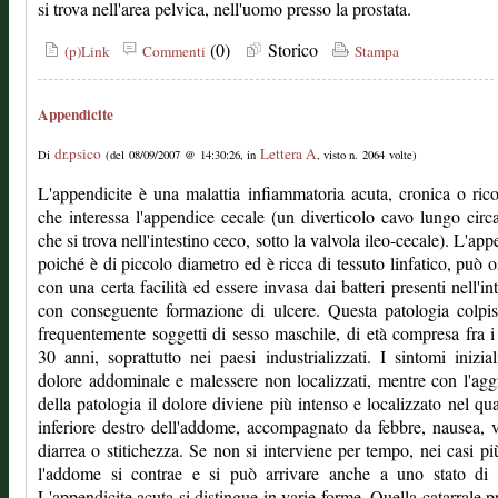
si trova nell'area pelvica, nell'uomo presso la prostata.
(0)
Storico
(p)Link
Commenti
Stampa
Appendicite
dr.psico
Lettera A
Di
(del 08/09/2007 @ 14:30:26, in
, visto n. 2064 volte)
L'appendicite è una malattia infiammatoria acuta, cronica o rico
che interessa l'appendice cecale (un diverticolo cavo lungo cir
che si trova nell'intestino ceco, sotto la valvola ileo-cecale). L'app
poiché è di piccolo diametro ed è ricca di tessuto linfatico, può os
con una certa facilità ed essere invasa dai batteri presenti nell'int
con conseguente formazione di ulcere. Questa patologia colpi
frequentemente soggetti di sesso maschile, di età compresa fra i
30 anni, soprattutto nei paesi industrializzati. I sintomi inizia
dolore addominale e malessere non localizzati, mentre con l'agg
della patologia il dolore diviene più intenso e localizzato nel qu
inferiore destro dell'addome, accompagnato da febbre, nausea, 
diarrea o stitichezza. Se non si interviene per tempo, nei casi pi
l'addome si contrae e si può arrivare anche a uno stato di 
L'appendicite acuta si distingue in varie forme. Quella catarrale p