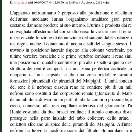
dr.psico
Lettera A
Di
(del 08/09/2007 @ 12:30:50, in
, visto n. 2188 volte)
L'apparato nefrourinario è preposto alla produzione e all'elimi
dell'urina; mediante l'urina l'organismo smaltisce gran part
sostanze dannose prodotte al suo interno. L'urina è prodotta dai re
convogliata all'esterno del corpo attraverso le vie urinarie. Il rene
un'essenziale funzione di depurazione del sangue dalle sostanze 
ma regola anche il contenuto di acqua e sali del sangue stesso. I 
trovano in posizione laterale rispetto alla colonna vertebrale, pr
ultime vertebre toraciche e le prime vertebre lombari; il rene sini
una posizione di qualche centimetro più alta rispetto a quello des
struttura dei reni è composta da una zona periferica corticale, so
ricoperta da una capsula, e da una zona midollare struttur
formazioni piramidali (le piramidi del Malpighi). L'unità fonda
del rene è il nefrone; ciascun rene ne contiene più di un mil
nefroni sono costituiti dal corpuscolo renale (glomerulo di Malp
da un tubulo suddiviso in tre parti: il tubulo contorto prossimale, 
cieco, connesso alla rete capillare arteriosa del glomerulo; l'
Henle costituita da due bracci rettilinei; il tubulo contorto dista
prosegue nella parte iniziale del tubo collettore delle urine.
collettori sfociano all'apice delle piramidi del Malpighi. All'inte
nefroni ha luogo la trasformazione del filtrato glomerulare in u