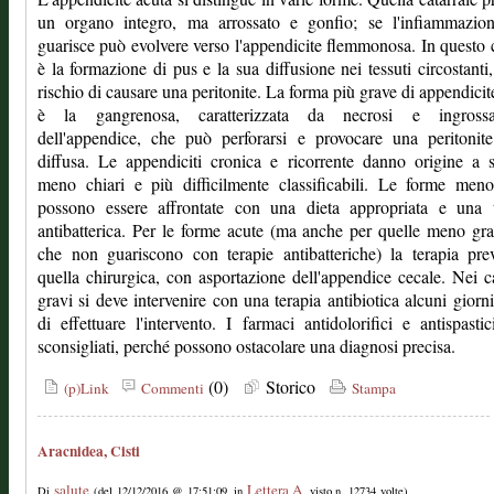
un organo integro, ma arrossato e gonfio; se l'infiammazio
guarisce può evolvere verso l'appendicite flemmonosa. In questo 
è la formazione di pus e la sua diffusione nei tessuti circostanti,
rischio di causare una peritonite. La forma più grave di appendicit
è la gangrenosa, caratterizzata da necrosi e ingross
dell'appendice, che può perforarsi e provocare una peritonit
diffusa. Le appendiciti cronica e ricorrente danno origine a 
meno chiari e più difficilmente classificabili. Le forme men
possono essere affrontate con una dieta appropriata e una t
antibatterica. Per le forme acute (ma anche per quelle meno gr
che non guariscono con terapie antibatteriche) la terapia pre
quella chirurgica, con asportazione dell'appendice cecale. Nei c
gravi si deve intervenire con una terapia antibiotica alcuni giorn
di effettuare l'intervento. I farmaci antidolorifici e antispasti
sconsigliati, perché possono ostacolare una diagnosi precisa.
(0)
Storico
(p)Link
Commenti
Stampa
Aracnidea, Cisti
salute
Lettera A
Di
(del 12/12/2016 @ 17:51:09, in
, visto n. 12734 volte)