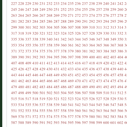
227
228
229
230
231
232
233
234
235
236
237
238
239
240
241
242
2
245
246
247
248
249
250
251
252
253
254
255
256
257
258
259
260
2
263
264
265
266
267
268
269
270
271
272
273
274
275
276
277
278
2
281
282
283
284
285
286
287
288
289
290
291
292
293
294
295
296
2
299
300
301
302
303
304
305
306
307
308
309
310
311
312
313
314
3
317
318
319
320
321
322
323
324
325
326
327
328
329
330
331
332
3
335
336
337
338
339
340
341
342
343
344
345
346
347
348
349
350
3
353
354
355
356
357
358
359
360
361
362
363
364
365
366
367
368
3
371
372
373
374
375
376
377
378
379
380
381
382
383
384
385
386
3
389
390
391
392
393
394
395
396
397
398
399
400
401
402
403
404
4
407
408
409
410
411
412
413
414
415
416
417
418
419
420
421
422
4
425
426
427
428
429
430
431
432
433
434
435
436
437
438
439
440
4
443
444
445
446
447
448
449
450
451
452
453
454
455
456
457
458
4
461
462
463
464
465
466
467
468
469
470
471
472
473
474
475
476
4
479
480
481
482
483
484
485
486
487
488
489
490
491
492
493
494
4
497
498
499
500
501
502
503
504
505
506
507
508
509
510
511
512
5
515
516
517
518
519
520
521
522
523
524
525
526
527
528
529
530
5
533
534
535
536
537
538
539
540
541
542
543
544
545
546
547
548
5
551
552
553
554
555
556
557
558
559
560
561
562
563
564
565
566
5
569
570
571
572
573
574
575
576
577
578
579
580
581
582
583
584
5
587
588
589
590
591
592
593
594
595
596
597
598
599
600
601
602
6