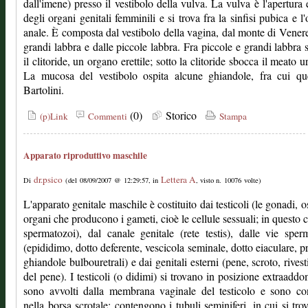
dall'imene) presso il vestibolo della vulva. La vulva è l'apertura 
degli organi genitali femminili e si trova fra la sinfisi pubica e l'o
anale. È composta dal vestibolo della vagina, dal monte di Venere
grandi labbra e dalle piccole labbra. Fra piccole e grandi labbra s
il clitoride, un organo erettile; sotto la clitoride sbocca il meato u
La mucosa del vestibolo ospita alcune ghiandole, fra cui que
Bartolini.
(0)
Storico
(p)Link
Commenti
Stampa
Apparato riproduttivo maschile
dr.psico
Lettera A
Di
(del 08/09/2007 @ 12:29:57, in
, visto n. 10076 volte)
L'apparato genitale maschile è costituito dai testicoli (le gonadi, os
organi che producono i gameti, cioè le cellule sessuali; in questo c
spermatozoi), dal canale genitale (rete testis), dalle vie sper
(epididimo, dotto deferente, vescicola seminale, dotto eiaculare, pr
ghiandole bulbouretrali) e dai genitali esterni (pene, scroto, rives
del pene). I testicoli (o didimi) si trovano in posizione extraaddo
sono avvolti dalla membrana vaginale del testicolo e sono co
nella borsa scrotale; contengono i tubuli seminiferi, in cui si tro