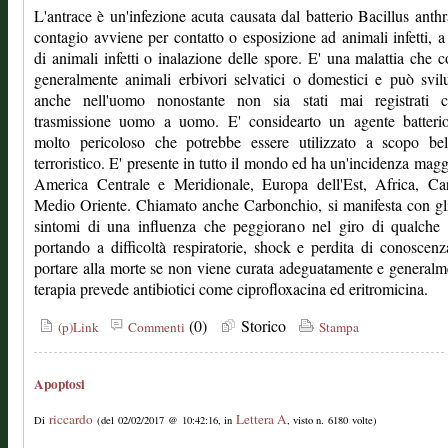
L'antrace è un'infezione acuta causata dal batterio Bacillus anthra
contagio avviene per contatto o esposizione ad animali infetti, a 
di animali infetti o inalazione delle spore. E' una malattia che c
generalmente animali erbivori selvatici o domestici e può svil
anche nell'uomo nonostante non sia stati mai registrati c
trasmissione uomo a uomo. E' considearto un agente batterio
molto pericoloso che potrebbe essere utilizzato a scopo bel
terroristico. E' presente in tutto il mondo ed ha un'incidenza magg
America Centrale e Meridionale, Europa dell'Est, Africa, Car
Medio Oriente. Chiamato anche Carbonchio, si manifesta con gli
sintomi di una influenza che peggiorano nel giro di qualche 
portando a difficoltà respiratorie, shock e perdita di conoscen
portare alla morte se non viene curata adeguatamente e generalm
terapia prevede antibiotici come ciprofloxacina ed eritromicina.
(0)
Storico
(p)Link
Commenti
Stampa
Apoptosi
riccardo
Lettera A
Di
(del 02/02/2017 @ 10:42:16, in
, visto n. 6180 volte)