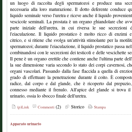
un luogo di raccolta degli spermatozoi e produce una secr
necessaria alla loro maturazione. Il dotto deferente conduce qu
liquido seminale verso l'uretra e riceve anche il liquido provenient
vescicole seminali. La prostata è un organo ghiandolare che avv
parte iniziale dell'uretra, in cui riversa le sue secrezioni 
l'eiaculazione. Il liquido prostatico è molto ricco di enzimi 
citrico, e si ritiene che svolga un'attività stimolante per la motilit
spermatozoi; durante l'eiaculazione, il liquido prostatico passa nell
combinandosi con le secrezioni dei testicoli e delle vescichette se
Il pene è un organo erettile che contiene anche l'ultima parte dell'
la sue dimensione varia secondo lo stato dei corpi cavernosi, c
organi vascolari. Passando dalla fase flaccida a quella di erezio
grado di effettuare la penetrazione durante il coito. È compost
radice, dal corpo e dal glande, che è ricoperto dal prepuzio
connesso mediante il frenulo. All'apice del glande si trova i
urinario, ossia lo sbocco finale dell'uretra.
(2)
Storico
(p)Link
Commenti
Stampa
Apparato urinario