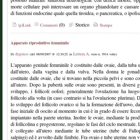
morte cellulare può interessare un organo ghiandolare e causare 
di funzioni endocrine quale quella tiroidea, o pancreatica, o ipofisa
(0)
Storico
(p)Link
Commenti
Stampa
Apparato riproduttivo femminile
dr.psico
Lettera A
Di
(del 08/09/2007 @ 12:30:25, in
, visto n. 5914 volte)
L'apparato genitale femminile è costituito dalle ovaie, dalla tuba u
dall'utero, dalla vagina e dalla vulva. Nella donna le gonad
costituite dalle ovaie, che si trovano nella piccola pelvi e sono co
all'utero. Dopo la pubertà sulle ovaie sono presenti, in diversi g
sviluppo, i follicoli oofori; generalmente l'ovulazione ha luog
follicolo alla volta (in caso contrario si ha l'ovulazione plurima). 
lo sviluppo del follicolo ovarico si ha la formazione dell'uovo, da
fase iniziale di oocito al momento in cui è in grado di essere feco
impiantato nella parete uterina. Inoltre le ovaie, mediante la pro
di follicolina e progesterone, regolano le fasi del ciclo mestruale. 
è collegato all'utero mediante le tube uterine (tube di Fall
salpingi) ed è avvolto dalle fimbrie. Fra ovaio e tube uterine non v