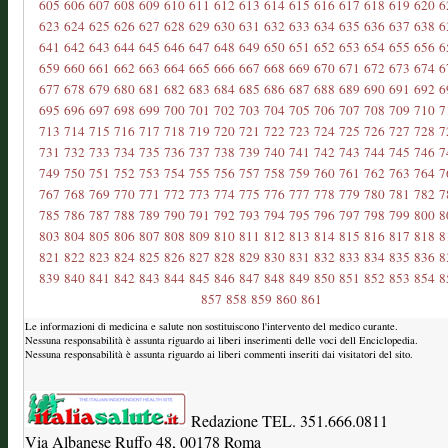
605
606
607
608
609
610
611
612
613
614
615
616
617
618
619
620
6
623
624
625
626
627
628
629
630
631
632
633
634
635
636
637
638
6
641
642
643
644
645
646
647
648
649
650
651
652
653
654
655
656
6
659
660
661
662
663
664
665
666
667
668
669
670
671
672
673
674
6
677
678
679
680
681
682
683
684
685
686
687
688
689
690
691
692
6
695
696
697
698
699
700
701
702
703
704
705
706
707
708
709
710
7
713
714
715
716
717
718
719
720
721
722
723
724
725
726
727
728
7
731
732
733
734
735
736
737
738
739
740
741
742
743
744
745
746
7
749
750
751
752
753
754
755
756
757
758
759
760
761
762
763
764
7
767
768
769
770
771
772
773
774
775
776
777
778
779
780
781
782
7
785
786
787
788
789
790
791
792
793
794
795
796
797
798
799
800
8
803
804
805
806
807
808
809
810
811
812
813
814
815
816
817
818
8
821
822
823
824
825
826
827
828
829
830
831
832
833
834
835
836
8
839
840
841
842
843
844
845
846
847
848
849
850
851
852
853
854
8
857
858
859
860
861
Le informazioni di medicina e salute non sostituiscono l'intervento del medico curante.
Nessuna responsabilità è assunta riguardo ai liberi inserimenti delle voci dell Enciclopedia.
Nessuna responsabilità è assunta riguardo ai liberi commenti inseriti dai visitatori del sito.
Redazione TEL. 351.666.0811
Via Albanese Ruffo 48, 00178 Roma