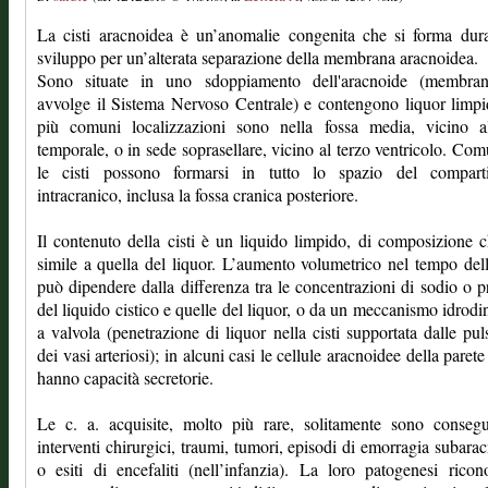
La cisti aracnoidea è un’anomalie congenita che si forma dur
sviluppo per un’alterata separazione della membrana aracnoidea.
Sono situate in uno sdoppiamento dell'aracnoide (membra
avvolge il Sistema Nervoso Centrale) e contengono liquor limp
più comuni localizzazioni sono nella fossa media, vicino a
temporale, o in sede soprasellare, vicino al terzo ventricolo. Co
le cisti possono formarsi in tutto lo spazio del compart
intracranico, inclusa la fossa cranica posteriore.
Il contenuto della cisti è un liquido limpido, di composizione 
simile a quella del liquor. L’aumento volumetrico nel tempo dell
può dipendere dalla differenza tra le concentrazioni di sodio o p
del liquido cistico e quelle del liquor, o da un meccanismo idrod
a valvola (penetrazione di liquor nella cisti supportata dalle pul
dei vasi arteriosi); in alcuni casi le cellule aracnoidee della parete
hanno capacità secretorie.
Le c. a. acquisite, molto più rare, solitamente sono consegu
interventi chirurgici, traumi, tumori, episodi di emorragia subara
o esiti di encefaliti (nell’infanzia). La loro patogenesi ricon