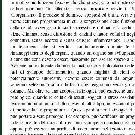
In moltissime funzioni fisiologiche che si svolgono nel nostro c
cellule muoiono "in silenzio", senza provocare reazioni nè
all'organismo: Il processo si definisce apoptosi ed è una vera e 
morte cellulare programmata in cui la soppressione delle funzioni
della cellula avvengono in stati successivi e ordinati e la cellula
viene eliminata senza diffusione di enzimi e fattori cellulari negl
connettivi, senza necrosi e senza causare infiammazione. L'apo
un fenomeno che si verifica continuamente durante le f
rimaneggiamento degli organi, quando un organo sta sviluppan
alcune sue zone devono essere riassorbite per lasciare spazio alle
Avviene normalmente durante la maturazione linfocitaria nell
fasi di sviluppo dell'immunità, quando migliaia di cloni cel
potenzialmente autoreattivi devono essere eliminati dall'orga
vengono selezionati solo i linfociti che reagiranno verso gli a
estranei. Ma oltre ad una apoptosi fisiologica può essercene una 
patologico, quando le cellule di tessuti soggetti a stress ossidati
reazioni autoimmuni o a fattori lesivi di altro tipo, innescano il p
di morte celulare programmata. Questa perdita non fisiologica di 
può portare a vere patologie. Per esempio, può verificarsi un prog
indebolimento del miocardio ed uno scompenso cardiaco conges
oppure può esserci una perdita di motoneuroni nel tessuto nervo
possono istaurare sindromi neurologiche con deficit motori, op