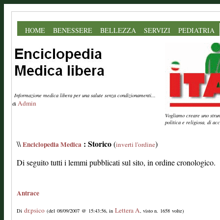
HOME
BENESSERE
BELLEZZA
SERVIZI
PEDIATRIA
Informazione medica libera per una salute senza condizionamenti...
Admin
di
Vogliamo creare uno strume
politica e religiosa, di a
: Storico
\\
(
)
Enciclopedia Medica
inverti l'ordine
Di seguito tutti i lemmi pubblicati sul sito, in ordine cronologico.
Antrace
dr.psico
Lettera A
Di
(del 08/09/2007 @ 15:43:56, in
, visto n. 1658 volte)