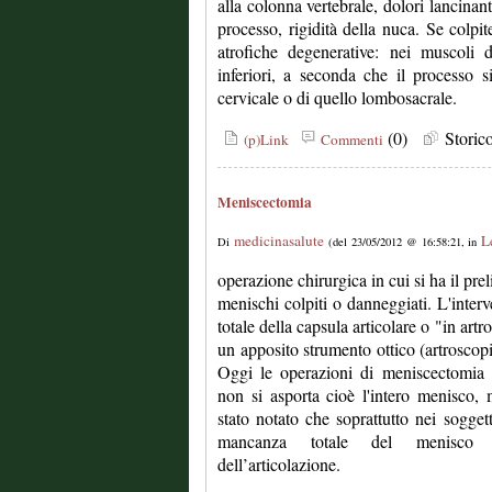
alla colonna vertebrale, dolori lancinan
processo, rigidità della nuca. Se colpite
atrofiche degenerative: nei muscoli d
inferiori, a seconda che il processo s
cervicale o di quello lombosacrale.
(0)
Stori
(p)Link
Commenti
Meniscectomia
medicinasalute
L
Di
(del 23/05/2012 @ 16:58:21, in
operazione chirurgica in cui si ha il pre
menischi colpiti o danneggiati. L'inter
totale della capsula articolare o "in art
un apposito strumento ottico (artroscopio
Oggi le operazioni di meniscectomia 
non si asporta cioè l'intero menisco,
stato notato che soprattutto nei soggetti
mancanza totale del menisco pu
dell’articolazione.