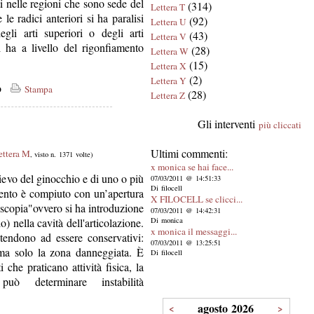
ti nelle regioni che sono sede del
(314)
Lettera T
 le radici anteriori si ha paralisi
(92)
Lettera U
egli arti superiori o degli arti
(43)
Lettera V
i ha a livello del rigonfiamento
(28)
Lettera W
(15)
Lettera X
(2)
Lettera Y
co
Stampa
(28)
Lettera Z
Gli interventi
più cliccati
Ultimi commenti:
ettera M
, visto n. 1371 volte)
x monica se hai face...
lievo del ginocchio e di uno o più
07/03/2011 @ 14:51:33
Di filocell
vento è compiuto con un’apertura
X FILOCELL se clicci...
roscopia"ovvero si ha introduzione
07/03/2011 @ 14:42:31
) nella cavità dell'articolazione.
Di monica
x monica il messaggi...
tendono ad essere conservativi:
07/03/2011 @ 13:25:51
 ma solo la zona danneggiata. È
Di filocell
 che praticano attività fisica, la
ò determinare instabilità
agosto 2026
<
>