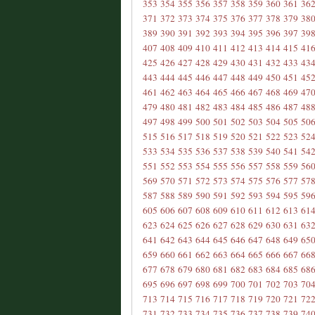
353
354
355
356
357
358
359
360
361
36
371
372
373
374
375
376
377
378
379
38
389
390
391
392
393
394
395
396
397
39
407
408
409
410
411
412
413
414
415
41
425
426
427
428
429
430
431
432
433
43
443
444
445
446
447
448
449
450
451
45
461
462
463
464
465
466
467
468
469
47
479
480
481
482
483
484
485
486
487
48
497
498
499
500
501
502
503
504
505
50
515
516
517
518
519
520
521
522
523
52
533
534
535
536
537
538
539
540
541
54
551
552
553
554
555
556
557
558
559
56
569
570
571
572
573
574
575
576
577
57
587
588
589
590
591
592
593
594
595
59
605
606
607
608
609
610
611
612
613
61
623
624
625
626
627
628
629
630
631
63
641
642
643
644
645
646
647
648
649
65
659
660
661
662
663
664
665
666
667
66
677
678
679
680
681
682
683
684
685
68
695
696
697
698
699
700
701
702
703
70
713
714
715
716
717
718
719
720
721
72
731
732
733
734
735
736
737
738
739
74