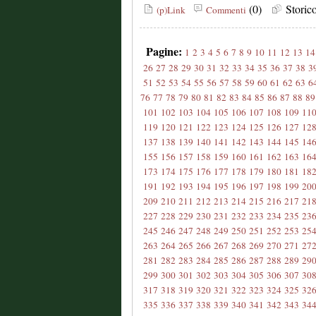
(0)
Stori
(p)Link
Commenti
Pagine:
1
2
3
4
5
6
7
8
9
10
11
12
13
14
26
27
28
29
30
31
32
33
34
35
36
37
38
3
51
52
53
54
55
56
57
58
59
60
61
62
63
6
76
77
78
79
80
81
82
83
84
85
86
87
88
89
101
102
103
104
105
106
107
108
109
11
119
120
121
122
123
124
125
126
127
12
137
138
139
140
141
142
143
144
145
14
155
156
157
158
159
160
161
162
163
16
173
174
175
176
177
178
179
180
181
18
191
192
193
194
195
196
197
198
199
20
209
210
211
212
213
214
215
216
217
21
227
228
229
230
231
232
233
234
235
23
245
246
247
248
249
250
251
252
253
25
263
264
265
266
267
268
269
270
271
27
281
282
283
284
285
286
287
288
289
29
299
300
301
302
303
304
305
306
307
30
317
318
319
320
321
322
323
324
325
32
335
336
337
338
339
340
341
342
343
34