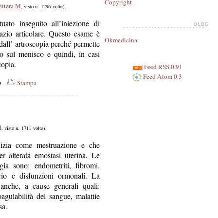
Copyright
ettera M
, visto n. 1296 volte)
tuato inseguito all’iniezione di
pazio articolare. Questo esame è
Okmedicina
all’ artroscopia perché permette
to sul menisco e quindi, in casi
copia.
Feed RSS 0.91
Feed Atom 0.3
co
Stampa
M
, visto n. 1711 volte)
nizia come mestruazione e che
er alterata emostasi uterina. Le
ia sono: endometriti, fibromi,
etrio e disfunzioni ormonali. La
anche, a cause generali quali:
oagulabilità del sangue, malattie
sa.