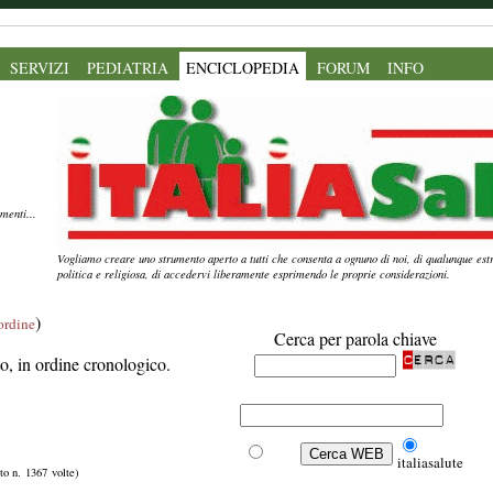
SERVIZI
PEDIATRIA
ENCICLOPEDIA
FORUM
INFO
menti...
Vogliamo creare uno strumento aperto a tutti che consenta a ognuno di noi, di qualunque estr
politica e religiosa, di accedervi liberamente esprimendo le proprie considerazioni.
)
'ordine
Cerca per parola chiave
ito, in ordine cronologico.
Web
italiasalute
sto n. 1367 volte)