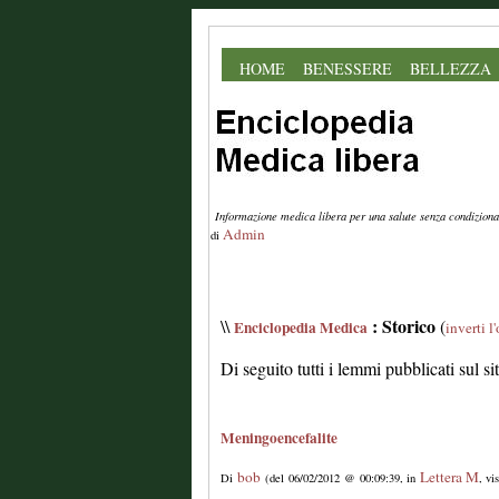
HOME
BENESSERE
BELLEZZA
Informazione medica libera per una salute senza condiziona
Admin
di
: Storico
\\
(
Enciclopedia Medica
inverti l
Di seguito tutti i lemmi pubblicati sul s
Meningoencefalite
bob
Lettera M
Di
(del 06/02/2012 @ 00:09:39, in
, vi