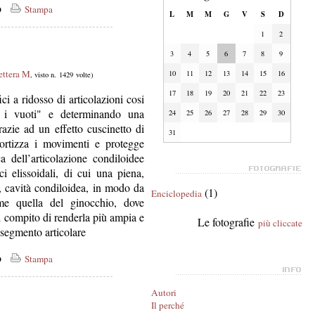
co
Stampa
L
M
M
G
V
S
D
1
2
3
4
5
6
7
8
9
ettera M
10
11
12
13
14
15
16
, visto n. 1429 volte)
17
18
19
20
21
22
23
ci a ridosso di articolazioni cosi
o i vuoti" e determinando una
24
25
26
27
28
29
30
razie ad un effetto cuscinetto di
31
rtizza i movimenti e protegge
ca dell’articolazione condiloidee
ci elissoidali, di cui una piena,
a, cavità condiloidea, in modo da
(1)
Enciclopedia
ome quella del ginocchio, dove
il compito di renderla più ampia e
Le fotografie
più cliccate
o segmento articolare
co
Stampa
Autori
Il perché