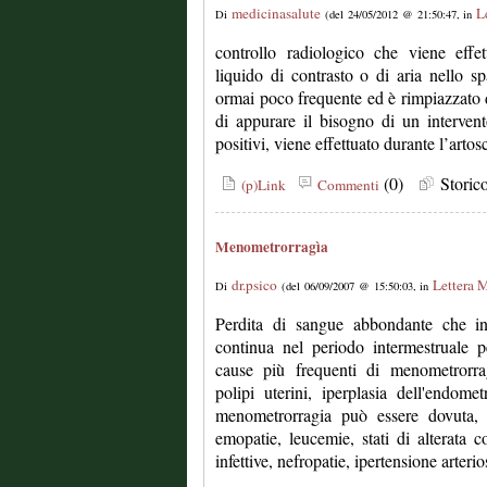
medicinasalute
L
Di
(del 24/05/2012 @ 21:50:47, in
controllo radiologico che viene effet
liquido di contrasto o di aria nello s
ormai poco frequente ed è rimpiazzato d
di appurare il bisogno di un interven
positivi, viene effettuato durante l’artos
(0)
Stori
(p)Link
Commenti
Menometrorragìa
dr.psico
Lettera 
Di
(del 06/09/2007 @ 15:50:03, in
Perdita di sangue abbondante che i
continua nel periodo intermestruale p
cause più frequenti di menometrorrag
polipi uterini, iperplasia dell'endom
menometrorragia può essere dovuta, 
emopatie, leucemie, stati di alterata c
infettive, nefropatie, ipertensione arterio