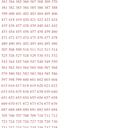
2
363
364
365
366
367
368
369
370
0
381
382
383
384
385
386
387
388
8
399
400
401
402
403
404
405
406
6
417
418
419
420
421
422
423
424
4
435
436
437
438
439
440
441
442
2
453
454
455
456
457
458
459
460
0
471
472
473
474
475
476
477
478
8
489
490
491
492
493
494
495
496
6
507
508
509
510
511
512
513
514
4
525
526
527
528
529
530
531
532
2
543
544
545
546
547
548
549
550
0
561
562
563
564
565
566
567
568
8
579
580
581
582
583
584
585
586
6
597
598
599
600
601
602
603
604
4
615
616
617
618
619
620
621
622
2
633
634
635
636
637
638
639
640
0
651
652
653
654
655
656
657
658
8
669
670
671
672
673
674
675
676
6
687
688
689
690
691
692
693
694
4
705
706
707
708
709
710
711
712
2
723
724
725
726
727
728
729
730
0
741
742
743
744
745
746
747
748