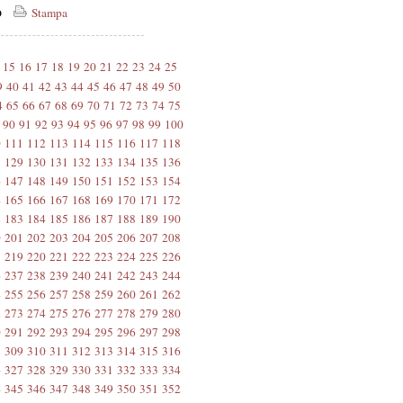
co
Stampa
15
16
17
18
19
20
21
22
23
24
25
9
40
41
42
43
44
45
46
47
48
49
50
4
65
66
67
68
69
70
71
72
73
74
75
90
91
92
93
94
95
96
97
98
99
100
0
111
112
113
114
115
116
117
118
8
129
130
131
132
133
134
135
136
6
147
148
149
150
151
152
153
154
4
165
166
167
168
169
170
171
172
2
183
184
185
186
187
188
189
190
0
201
202
203
204
205
206
207
208
8
219
220
221
222
223
224
225
226
6
237
238
239
240
241
242
243
244
4
255
256
257
258
259
260
261
262
2
273
274
275
276
277
278
279
280
0
291
292
293
294
295
296
297
298
8
309
310
311
312
313
314
315
316
6
327
328
329
330
331
332
333
334
4
345
346
347
348
349
350
351
352