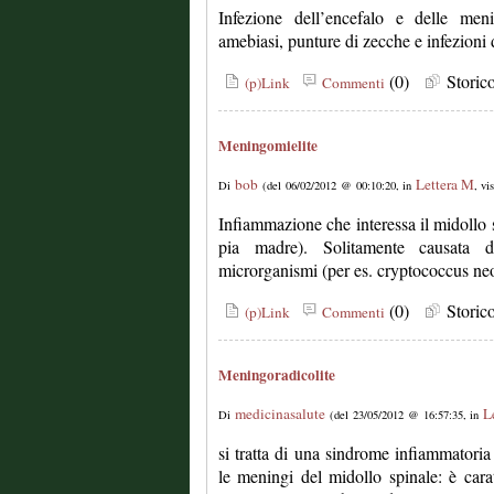
Infezione dell’encefalo e delle men
amebiasi, punture di zecche e infezioni di
(0)
Stori
(p)Link
Commenti
Meningomielite
bob
Lettera M
Di
(del 06/02/2012 @ 00:10:20, in
, vi
Infiammazione che interessa il midollo 
pia madre). Solitamente causata
microrganismi (per es. cryptococcus ne
(0)
Stori
(p)Link
Commenti
Meningoradicolite
medicinasalute
L
Di
(del 23/05/2012 @ 16:57:35, in
si tratta di una sindrome infiammatoria 
le meningi del midollo spinale: è carat