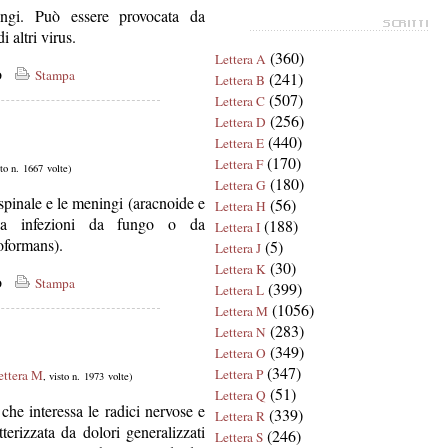
ingi. Può essere provocata da
 altri virus.
(360)
Lettera A
co
Stampa
(241)
Lettera B
(507)
Lettera C
(256)
Lettera D
(440)
Lettera E
(170)
Lettera F
sto n. 1667 volte)
(180)
Lettera G
spinale e le meningi (aracnoide e
(56)
Lettera H
 da infezioni da fungo o da
(188)
Lettera I
oformans).
(5)
Lettera J
(30)
Lettera K
co
Stampa
(399)
Lettera L
(1056)
Lettera M
(283)
Lettera N
(349)
Lettera O
(347)
Lettera P
ettera M
, visto n. 1973 volte)
(51)
Lettera Q
che interessa le radici nervose e
(339)
Lettera R
terizzata da dolori generalizzati
(246)
Lettera S