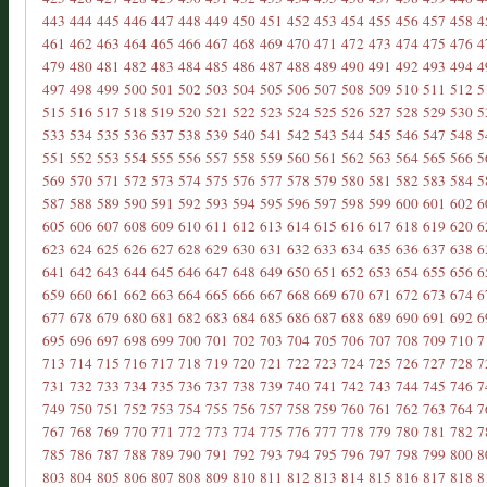
443
444
445
446
447
448
449
450
451
452
453
454
455
456
457
458
4
461
462
463
464
465
466
467
468
469
470
471
472
473
474
475
476
4
479
480
481
482
483
484
485
486
487
488
489
490
491
492
493
494
4
497
498
499
500
501
502
503
504
505
506
507
508
509
510
511
512
5
515
516
517
518
519
520
521
522
523
524
525
526
527
528
529
530
5
533
534
535
536
537
538
539
540
541
542
543
544
545
546
547
548
5
551
552
553
554
555
556
557
558
559
560
561
562
563
564
565
566
5
569
570
571
572
573
574
575
576
577
578
579
580
581
582
583
584
5
587
588
589
590
591
592
593
594
595
596
597
598
599
600
601
602
6
605
606
607
608
609
610
611
612
613
614
615
616
617
618
619
620
6
623
624
625
626
627
628
629
630
631
632
633
634
635
636
637
638
6
641
642
643
644
645
646
647
648
649
650
651
652
653
654
655
656
6
659
660
661
662
663
664
665
666
667
668
669
670
671
672
673
674
6
677
678
679
680
681
682
683
684
685
686
687
688
689
690
691
692
6
695
696
697
698
699
700
701
702
703
704
705
706
707
708
709
710
7
713
714
715
716
717
718
719
720
721
722
723
724
725
726
727
728
7
731
732
733
734
735
736
737
738
739
740
741
742
743
744
745
746
7
749
750
751
752
753
754
755
756
757
758
759
760
761
762
763
764
7
767
768
769
770
771
772
773
774
775
776
777
778
779
780
781
782
7
785
786
787
788
789
790
791
792
793
794
795
796
797
798
799
800
8
803
804
805
806
807
808
809
810
811
812
813
814
815
816
817
818
8