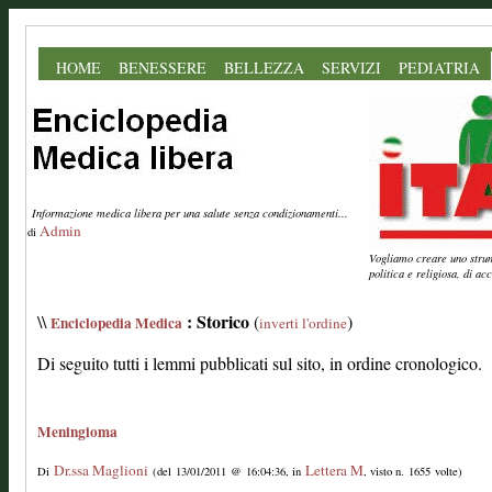
HOME
BENESSERE
BELLEZZA
SERVIZI
PEDIATRIA
Informazione medica libera per una salute senza condizionamenti...
Admin
di
Vogliamo creare uno strume
politica e religiosa, di a
: Storico
\\
(
)
Enciclopedia Medica
inverti l'ordine
Di seguito tutti i lemmi pubblicati sul sito, in ordine cronologico.
Meningioma
Dr.ssa Maglioni
Lettera M
Di
(del 13/01/2011 @ 16:04:36, in
, visto n. 1655 volte)