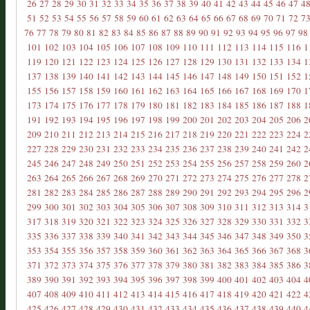
26
27
28
29
30
31
32
33
34
35
36
37
38
39
40
41
42
43
44
45
46
47
4
51
52
53
54
55
56
57
58
59
60
61
62
63
64
65
66
67
68
69
70
71
72
7
76
77
78
79
80
81
82
83
84
85
86
87
88
89
90
91
92
93
94
95
96
97
98
101
102
103
104
105
106
107
108
109
110
111
112
113
114
115
116
1
119
120
121
122
123
124
125
126
127
128
129
130
131
132
133
134
1
137
138
139
140
141
142
143
144
145
146
147
148
149
150
151
152
1
155
156
157
158
159
160
161
162
163
164
165
166
167
168
169
170
1
173
174
175
176
177
178
179
180
181
182
183
184
185
186
187
188
1
191
192
193
194
195
196
197
198
199
200
201
202
203
204
205
206
2
209
210
211
212
213
214
215
216
217
218
219
220
221
222
223
224
2
227
228
229
230
231
232
233
234
235
236
237
238
239
240
241
242
2
245
246
247
248
249
250
251
252
253
254
255
256
257
258
259
260
2
263
264
265
266
267
268
269
270
271
272
273
274
275
276
277
278
2
281
282
283
284
285
286
287
288
289
290
291
292
293
294
295
296
2
299
300
301
302
303
304
305
306
307
308
309
310
311
312
313
314
3
317
318
319
320
321
322
323
324
325
326
327
328
329
330
331
332
3
335
336
337
338
339
340
341
342
343
344
345
346
347
348
349
350
3
353
354
355
356
357
358
359
360
361
362
363
364
365
366
367
368
3
371
372
373
374
375
376
377
378
379
380
381
382
383
384
385
386
3
389
390
391
392
393
394
395
396
397
398
399
400
401
402
403
404
4
407
408
409
410
411
412
413
414
415
416
417
418
419
420
421
422
4
425
426
427
428
429
430
431
432
433
434
435
436
437
438
439
440
4