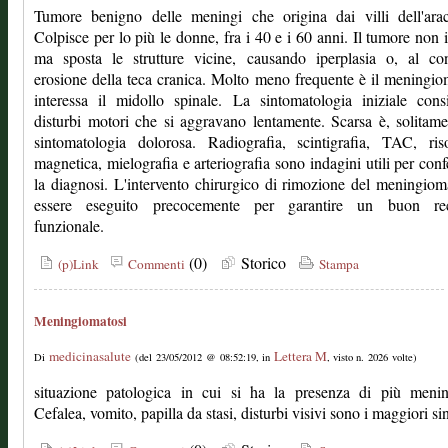
Tumore benigno delle meningi che origina dai villi dell'arac
Colpisce per lo più le donne, fra i 40 e i 60 anni. Il tumore non in
ma sposta le strutture vicine, causando iperplasia o, al con
erosione della teca cranica. Molto meno frequente è il meningi
interessa il midollo spinale. La sintomatologia iniziale cons
disturbi motori che si aggravano lentamente. Scarsa è, solitame
sintomatologia dolorosa. Radiografia, scintigrafia, TAC, ris
magnetica, mielografia e arteriografia sono indagini utili per con
la diagnosi. L'intervento chirurgico di rimozione del meningio
essere eseguito precocemente per garantire un buon re
funzionale.
(0)
Storico
(p)Link
Commenti
Stampa
Meningiomatosi
medicinasalute
Lettera M
Di
(del 23/05/2012 @ 08:52:19, in
, visto n. 2026 volte)
situazione patologica in cui si ha la presenza di più menin
Cefalea, vomito, papilla da stasi, disturbi visivi sono i maggiori si