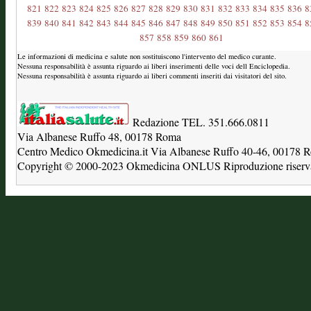
821
822
823
824
825
826
827
828
829
830
831
832
833
834
835
836
8
839
840
841
842
843
844
845
846
847
848
849
850
851
852
853
854
8
857
858
859
860
861
Le informazioni di medicina e salute non sostituiscono l'intervento del medico curante.
Nessuna responsabilità è assunta riguardo ai liberi inserimenti delle voci dell Enciclopedia.
Nessuna responsabilità è assunta riguardo ai liberi commenti inseriti dai visitatori del sito.
Redazione TEL. 351.666.0811
Via Albanese Ruffo 48, 00178 Roma
Centro Medico Okmedicina.it Via Albanese Ruffo 40-46, 00178
Copyright © 2000-2023 Okmedicina ONLUS Riproduzione riservat