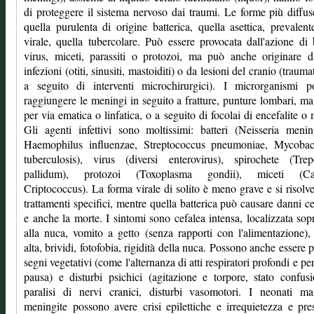
di proteggere il sistema nervoso dai traumi. Le forme più diffu
quella purulenta di origine batterica, quella asettica, prevalen
virale, quella tubercolare. Può essere provocata dall'azione di b
virus, miceti, parassiti o protozoi, ma può anche originare d
infezioni (otiti, sinusiti, mastoiditi) o da lesioni del cranio (traum
a seguito di interventi microchirurgici). I microrganismi p
raggiungere le meningi in seguito a fratture, punture lombari, m
per via ematica o linfatica, o a seguito di focolai di encefalite o m
Gli agenti infettivi sono moltissimi: batteri (Neisseria mening
Haemophilus influenzae, Streptococcus pneumoniae, Mycobac
tuberculosis), virus (diversi enterovirus), spirochete (Tre
pallidum), protozoi (Toxoplasma gondii), miceti (Ca
Criptococcus). La forma virale di solito è meno grave e si risolv
trattamenti specifici, mentre quella batterica può causare danni ce
e anche la morte. I sintomi sono cefalea intensa, localizzata sopr
alla nuca, vomito a getto (senza rapporti con l'alimentazione),
alta, brividi, fotofobia, rigidità della nuca. Possono anche essere p
segni vegetativi (come l'alternanza di atti respiratori profondi e per
pausa) e disturbi psichici (agitazione e torpore, stato confusi
paralisi di nervi cranici, disturbi vasomotori. I neonati ma
meningite possono avere crisi epilettiche e irrequietezza e pre