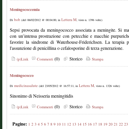
Meningococcemia
bob
Lettera M
Di
(del 06/02/2012 @ 00:04:00, in
, visto n. 1396 volte)
Sepsi provocata da meningococco associata a meningite. Si ma
con un’intensa prostrazione con petecchie e macchie purpuric
favorire la sindrome di Waterhouse-Friderichsen. La terapia 
l'assunzione di penicillina o cefalosporine di terza generazione.
(0)
Storico
(p)Link
Commenti
Stampa
Meningococco
medicinasalute
Lettera M
Di
(del 23/05/2012 @ 16:57:11, in
, visto n. 1326 volte)
Sinonimo di Neisseria meningitidis
(0)
Storico
(p)Link
Commenti
Stampa
Pagine:
1
2
3
4
5
6
7
8
9
10
11
12
13
14
15
16
17
18
19
20
21
22
23