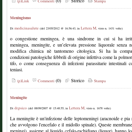
(0)
Storico
(p)Link
Commenti
Stampa
Meningismo
medicinasalute
Lettera M
Di
(del 23/05/2012 @ 16:56:43, in
, visto n. 1431 volte)
o congestione meningea, è una sindrome in cui si ha irrit
meningea, meningite, e un’elevata pressione liquorale senza 
modifica chimica nè tantomeno citologica. Si ha la compa
condizioni patologiche febbrili di origine infettiva come la polmoni
tifo, o come conseguenza di infezioni parassitarie intestinali 
teniasi.
(0)
Storico
(p)Link
Commenti
Stampa
Meningite
dr.psico
Lettera M
Di
(del 08/09/2007 @ 15:48:55, in
, visto n. 1678 volte)
La meningite è un'infezione delle leptomeningi (aracnoide e pia
che avvolgono l'encefalo e il midollo spinale). Queste membrane
meningi), assieme al liquido cefalo-rachidiano (liquor), hanno l