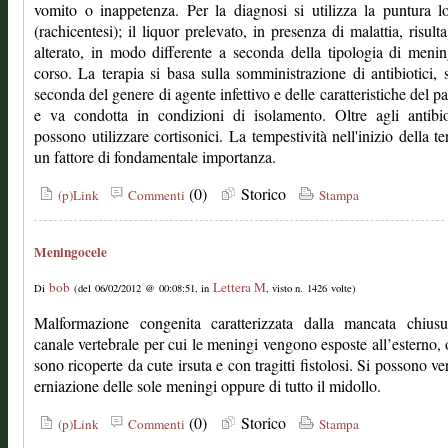
vomito o inappetenza. Per la diagnosi si utilizza la puntura 
(rachicentesi); il liquor prelevato, in presenza di malattia, risulta 
alterato, in modo differente a seconda della tipologia di menin
corso. La terapia si basa sulla somministrazione di antibiotici, s
seconda del genere di agente infettivo e delle caratteristiche del pa
e va condotta in condizioni di isolamento. Oltre agli antibio
possono utilizzare cortisonici. La tempestività nell'inizio della te
un fattore di fondamentale importanza.
(0)
Storico
(p)Link
Commenti
Stampa
Meningocele
bob
Lettera M
Di
(del 06/02/2012 @ 00:08:51, in
, visto n. 1426 volte)
Malformazione congenita caratterizzata dalla mancata chiusu
canale vertebrale per cui le meningi vengono esposte all’esterno,
sono ricoperte da cute irsuta e con tragitti fistolosi. Si possono ver
erniazione delle sole meningi oppure di tutto il midollo.
(0)
Storico
(p)Link
Commenti
Stampa