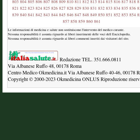
803
804
805
806
807
808
809
810
811
812
813
814
815
816
817
818
8
821
822
823
824
825
826
827
828
829
830
831
832
833
834
835
836
8
839
840
841
842
843
844
845
846
847
848
849
850
851
852
853
854
8
857
858
859
860
861
Le informazioni di medicina e salute non sostituiscono l'intervento del medico curante.
Nessuna responsabilità è assunta riguardo ai liberi inserimenti delle voci dell Enciclopedia.
Nessuna responsabilità è assunta riguardo ai liberi commenti inseriti dai visitatori del sito.
Redazione TEL. 351.666.0811
Via Albanese Ruffo 48, 00178 Roma
Centro Medico Okmedicina.it Via Albanese Ruffo 40-46, 00178
Copyright © 2000-2023 Okmedicina ONLUS Riproduzione riservat