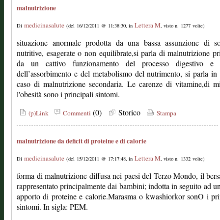
malnutrizione
medicinasalute
Lettera M
Di
(del 16/12/2011 @ 11:38:30, in
, visto n. 1277 volte)
situazione anormale prodotta da una bassa assunzione di so
nutritive, esagerate o non equilibrate,si parla di malnutrizione pr
da un cattivo funzionamento del processo digestivo e 
dell’assorbimento e del metabolismo del nutrimento, si parla in
caso di malnutrizione secondaria. Le carenze di vitamine,di mi
l'obesità sono i principali sintomi.
(0)
Storico
(p)Link
Commenti
Stampa
malnutrizione da deficit di proteine e di calorie
medicinasalute
Lettera M
Di
(del 15/12/2011 @ 17:17:48, in
, visto n. 1332 volte)
forma di malnutrizione diffusa nei paesi del Terzo Mondo, il bers
rappresentato principalmente dai bambini; indotta in seguito ad u
apporto di proteine e calorie.Marasma o kwashiorkor sonO i pri
sintomi. In sigla: PEM.