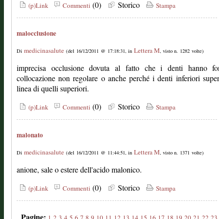
(0)
Storico
(p)Link
Commenti
Stampa
malocclusione
medicinasalute
Lettera M
Di
(del 16/12/2011 @ 17:18:31, in
, visto n. 1282 volte)
imprecisa occlusione dovuta al fatto che i denti hanno f
collocazione non regolare o anche perché i denti inferiori supe
linea di quelli superiori.
(0)
Storico
(p)Link
Commenti
Stampa
malonato
medicinasalute
Lettera M
Di
(del 16/12/2011 @ 11:44:51, in
, visto n. 1371 volte)
anione, sale o estere dell'acido malonico.
(0)
Storico
(p)Link
Commenti
Stampa
Pagine:
1
2
3
4
5
6
7
8
9
10
11
12
13
14
15
16
17
18
19
20
21
22
23