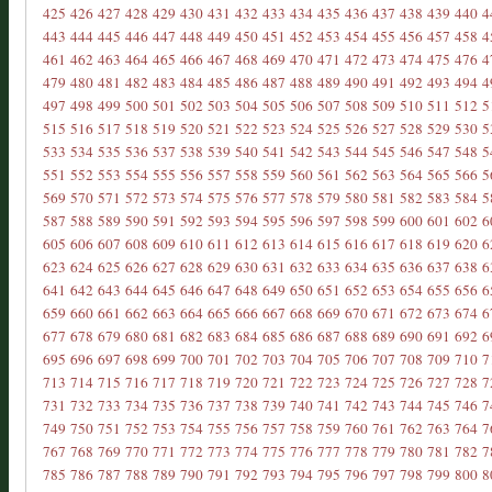
425
426
427
428
429
430
431
432
433
434
435
436
437
438
439
440
4
443
444
445
446
447
448
449
450
451
452
453
454
455
456
457
458
4
461
462
463
464
465
466
467
468
469
470
471
472
473
474
475
476
4
479
480
481
482
483
484
485
486
487
488
489
490
491
492
493
494
4
497
498
499
500
501
502
503
504
505
506
507
508
509
510
511
512
5
515
516
517
518
519
520
521
522
523
524
525
526
527
528
529
530
5
533
534
535
536
537
538
539
540
541
542
543
544
545
546
547
548
5
551
552
553
554
555
556
557
558
559
560
561
562
563
564
565
566
5
569
570
571
572
573
574
575
576
577
578
579
580
581
582
583
584
5
587
588
589
590
591
592
593
594
595
596
597
598
599
600
601
602
6
605
606
607
608
609
610
611
612
613
614
615
616
617
618
619
620
6
623
624
625
626
627
628
629
630
631
632
633
634
635
636
637
638
6
641
642
643
644
645
646
647
648
649
650
651
652
653
654
655
656
6
659
660
661
662
663
664
665
666
667
668
669
670
671
672
673
674
6
677
678
679
680
681
682
683
684
685
686
687
688
689
690
691
692
6
695
696
697
698
699
700
701
702
703
704
705
706
707
708
709
710
7
713
714
715
716
717
718
719
720
721
722
723
724
725
726
727
728
7
731
732
733
734
735
736
737
738
739
740
741
742
743
744
745
746
7
749
750
751
752
753
754
755
756
757
758
759
760
761
762
763
764
7
767
768
769
770
771
772
773
774
775
776
777
778
779
780
781
782
7
785
786
787
788
789
790
791
792
793
794
795
796
797
798
799
800
8