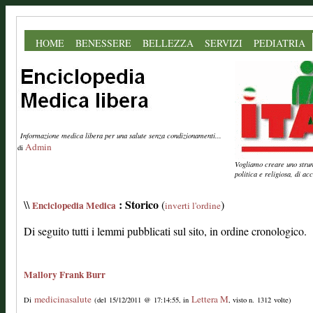
HOME
BENESSERE
BELLEZZA
SERVIZI
PEDIATRIA
Informazione medica libera per una salute senza condizionamenti...
Admin
di
Vogliamo creare uno strume
politica e religiosa, di a
: Storico
\\
(
)
Enciclopedia Medica
inverti l'ordine
Di seguito tutti i lemmi pubblicati sul sito, in ordine cronologico.
Mallory Frank Burr
medicinasalute
Lettera M
Di
(del 15/12/2011 @ 17:14:55, in
, visto n. 1312 volte)