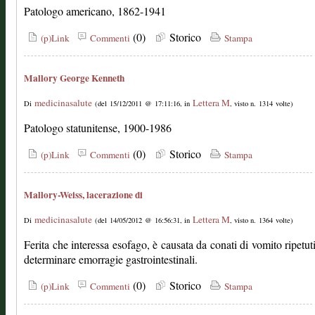
Patologo americano, 1862-1941
(0)
Storico
(p)Link
Commenti
Stampa
Mallory George Kenneth
medicinasalute
Lettera M
Di
(del 15/12/2011 @ 17:11:16, in
, visto n. 1314 volte)
Patologo statunitense, 1900-1986
(0)
Storico
(p)Link
Commenti
Stampa
Mallory-Weiss, lacerazione di
medicinasalute
Lettera M
Di
(del 14/05/2012 @ 16:56:31, in
, visto n. 1364 volte)
Ferita che interessa esofago, è causata da conati di vomito ripetut
determinare emorragie gastrointestinali.
(0)
Storico
(p)Link
Commenti
Stampa