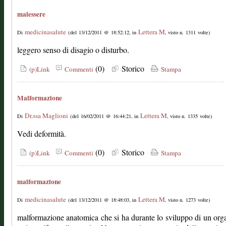
malessere
medicinasalute
Lettera M
Di
(del 13/12/2011 @ 18:52:12, in
, visto n. 1311 volte)
leggero senso di disagio o disturbo.
(0)
Storico
(p)Link
Commenti
Stampa
Malformazione
Dr.ssa Maglioni
Lettera M
Di
(del 16/02/2011 @ 16:44:21, in
, visto n. 1335 volte)
Vedi deformità.
(0)
Storico
(p)Link
Commenti
Stampa
malformazione
medicinasalute
Lettera M
Di
(del 13/12/2011 @ 18:48:03, in
, visto n. 1273 volte)
malformazione anatomica che si ha durante lo sviluppo di un or