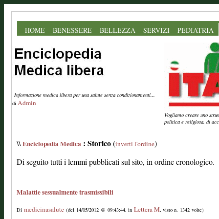
HOME
BENESSERE
BELLEZZA
SERVIZI
PEDIATRIA
Informazione medica libera per una salute senza condizionamenti...
Admin
di
Vogliamo creare uno strume
politica e religiosa, di a
: Storico
\\
(
)
Enciclopedia Medica
inverti l'ordine
Di seguito tutti i lemmi pubblicati sul sito, in ordine cronologico.
Malattie sessualmente trasmissibili
medicinasalute
Lettera M
Di
(del 14/05/2012 @ 09:43:44, in
, visto n. 1342 volte)