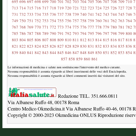
695
696
697
698
699
700
701
702
703
704
705
706
707
708
709
710
7
713
714
715
716
717
718
719
720
721
722
723
724
725
726
727
728
7
731
732
733
734
735
736
737
738
739
740
741
742
743
744
745
746
7
749
750
751
752
753
754
755
756
757
758
759
760
761
762
763
764
7
767
768
769
770
771
772
773
774
775
776
777
778
779
780
781
782
7
785
786
787
788
789
790
791
792
793
794
795
796
797
798
799
800
8
803
804
805
806
807
808
809
810
811
812
813
814
815
816
817
818
8
821
822
823
824
825
826
827
828
829
830
831
832
833
834
835
836
8
839
840
841
842
843
844
845
846
847
848
849
850
851
852
853
854
8
857
858
859
860
861
Le informazioni di medicina e salute non sostituiscono l'intervento del medico curante.
Nessuna responsabilità è assunta riguardo ai liberi inserimenti delle voci dell Enciclopedia.
Nessuna responsabilità è assunta riguardo ai liberi commenti inseriti dai visitatori del sito.
Redazione TEL. 351.666.0811
Via Albanese Ruffo 48, 00178 Roma
Centro Medico Okmedicina.it Via Albanese Ruffo 40-46, 00178
Copyright © 2000-2023 Okmedicina ONLUS Riproduzione riservat