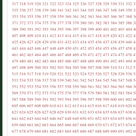
317
318
319
320
321
322
323
324
325
326
327
328
329
330
331
332
3
335
336
337
338
339
340
341
342
343
344
345
346
347
348
349
350
3
353
354
355
356
357
358
359
360
361
362
363
364
365
366
367
368
3
371
372
373
374
375
376
377
378
379
380
381
382
383
384
385
386
3
389
390
391
392
393
394
395
396
397
398
399
400
401
402
403
404
4
407
408
409
410
411
412
413
414
415
416
417
418
419
420
421
422
4
425
426
427
428
429
430
431
432
433
434
435
436
437
438
439
440
4
443
444
445
446
447
448
449
450
451
452
453
454
455
456
457
458
4
461
462
463
464
465
466
467
468
469
470
471
472
473
474
475
476
4
479
480
481
482
483
484
485
486
487
488
489
490
491
492
493
494
4
497
498
499
500
501
502
503
504
505
506
507
508
509
510
511
512
5
515
516
517
518
519
520
521
522
523
524
525
526
527
528
529
530
5
533
534
535
536
537
538
539
540
541
542
543
544
545
546
547
548
5
551
552
553
554
555
556
557
558
559
560
561
562
563
564
565
566
5
569
570
571
572
573
574
575
576
577
578
579
580
581
582
583
584
5
587
588
589
590
591
592
593
594
595
596
597
598
599
600
601
602
6
605
606
607
608
609
610
611
612
613
614
615
616
617
618
619
620
6
623
624
625
626
627
628
629
630
631
632
633
634
635
636
637
638
6
641
642
643
644
645
646
647
648
649
650
651
652
653
654
655
656
6
659
660
661
662
663
664
665
666
667
668
669
670
671
672
673
674
6
677
678
679
680
681
682
683
684
685
686
687
688
689
690
691
692
6