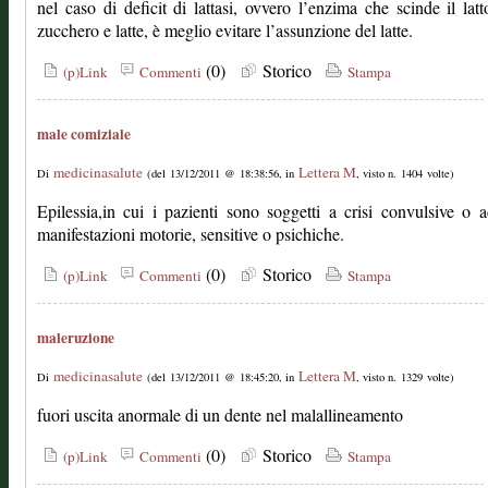
nel caso di deficit di lattasi, ovvero l’enzima che scinde il latt
zucchero e latte, è meglio evitare l’assunzione del latte.
(0)
Storico
(p)Link
Commenti
Stampa
male comiziale
medicinasalute
Lettera M
Di
(del 13/12/2011 @ 18:38:56, in
, visto n. 1404 volte)
Epilessia,in cui i pazienti sono soggetti a crisi convulsive o a
manifestazioni motorie, sensitive o psichiche.
(0)
Storico
(p)Link
Commenti
Stampa
maleruzione
medicinasalute
Lettera M
Di
(del 13/12/2011 @ 18:45:20, in
, visto n. 1329 volte)
fuori uscita anormale di un dente nel malallineamento
(0)
Storico
(p)Link
Commenti
Stampa