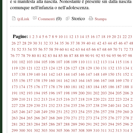
e si manifesta alla nascita. Nonostante è presente sin dalla nascita
comunque nell'infanzia o nell'adolescenza.
(0)
Storico
(p)Link
Commenti
Stampa
Pagine:
1
2
3
4
5
6
7
8
9
10
11
12
13
14
15
16
17
18
19
20
21
22
23
26
27
28
29
30
31
32
33
34
35
36
37
38
39
40
41
42
43
44
45
46
47
4
51
52
53
54
55
56
57
58
59
60
61
62
63
64
65
66
67
68
69
70
71
72
7
76
77
78
79
80
81
82
83
84
85
86
87
88
89
90
91
92
93
94
95
96
97
98
101
102
103
104
105
106
107
108
109
110
111
112
113
114
115
116
1
119
120
121
122
123
124
125
126
127
128
129
130
131
132
133
134
1
137
138
139
140
141
142
143
144
145
146
147
148
149
150
151
152
1
155
156
157
158
159
160
161
162
163
164
165
166
167
168
169
170
1
173
174
175
176
177
178
179
180
181
182
183
184
185
186
187
188
1
191
192
193
194
195
196
197
198
199
200
201
202
203
204
205
206
2
209
210
211
212
213
214
215
216
217
218
219
220
221
222
223
224
2
227
228
229
230
231
232
233
234
235
236
237
238
239
240
241
242
2
245
246
247
248
249
250
251
252
253
254
255
256
257
258
259
260
2
263
264
265
266
267
268
269
270
271
272
273
274
275
276
277
278
2
281
282
283
284
285
286
287
288
289
290
291
292
293
294
295
296
2
299
300
301
302
303
304
305
306
307
308
309
310
311
312
313
314
3