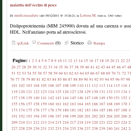
malattia dell'occhio di pesce
medicinasalute
Lettera M
Di
(del 05/12/2011 @ 15:26:21, in
, visto n. 1363 volte)
Dislipoproteinemia (MIM 245900) dovuta ad una carenza o asse
HDL. Nell'anziano porta ad aterosclerosi.
(0)
Storico
(p)Link
Commenti
Stampa
Pagine:
1
2
3
4
5
6
7
8
9
10
11
12
13
14
15
16
17
18
19
20
21
22
23
26
27
28
29
30
31
32
33
34
35
36
37
38
39
40
41
42
43
44
45
46
47
4
51
52
53
54
55
56
57
58
59
60
61
62
63
64
65
66
67
68
69
70
71
72
7
76
77
78
79
80
81
82
83
84
85
86
87
88
89
90
91
92
93
94
95
96
97
98
101
102
103
104
105
106
107
108
109
110
111
112
113
114
115
116
1
119
120
121
122
123
124
125
126
127
128
129
130
131
132
133
134
1
137
138
139
140
141
142
143
144
145
146
147
148
149
150
151
152
1
155
156
157
158
159
160
161
162
163
164
165
166
167
168
169
170
1
173
174
175
176
177
178
179
180
181
182
183
184
185
186
187
188
1
191
192
193
194
195
196
197
198
199
200
201
202
203
204
205
206
2
209
210
211
212
213
214
215
216
217
218
219
220
221
222
223
224
2
227
228
229
230
231
232
233
234
235
236
237
238
239
240
241
242
2