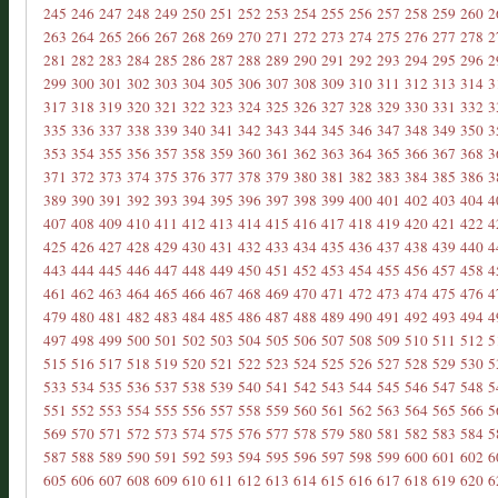
245
246
247
248
249
250
251
252
253
254
255
256
257
258
259
260
2
263
264
265
266
267
268
269
270
271
272
273
274
275
276
277
278
2
281
282
283
284
285
286
287
288
289
290
291
292
293
294
295
296
2
299
300
301
302
303
304
305
306
307
308
309
310
311
312
313
314
3
317
318
319
320
321
322
323
324
325
326
327
328
329
330
331
332
3
335
336
337
338
339
340
341
342
343
344
345
346
347
348
349
350
3
353
354
355
356
357
358
359
360
361
362
363
364
365
366
367
368
3
371
372
373
374
375
376
377
378
379
380
381
382
383
384
385
386
3
389
390
391
392
393
394
395
396
397
398
399
400
401
402
403
404
4
407
408
409
410
411
412
413
414
415
416
417
418
419
420
421
422
4
425
426
427
428
429
430
431
432
433
434
435
436
437
438
439
440
4
443
444
445
446
447
448
449
450
451
452
453
454
455
456
457
458
4
461
462
463
464
465
466
467
468
469
470
471
472
473
474
475
476
4
479
480
481
482
483
484
485
486
487
488
489
490
491
492
493
494
4
497
498
499
500
501
502
503
504
505
506
507
508
509
510
511
512
5
515
516
517
518
519
520
521
522
523
524
525
526
527
528
529
530
5
533
534
535
536
537
538
539
540
541
542
543
544
545
546
547
548
5
551
552
553
554
555
556
557
558
559
560
561
562
563
564
565
566
5
569
570
571
572
573
574
575
576
577
578
579
580
581
582
583
584
5
587
588
589
590
591
592
593
594
595
596
597
598
599
600
601
602
6
605
606
607
608
609
610
611
612
613
614
615
616
617
618
619
620
6