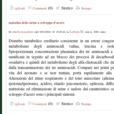
(0)
Storico
(p)Link
Commenti
Stampa
malattia delle urine a sciroppo d'acero
medicinasalute
Lettera M
Di
(del 05/12/2011 @ 15:29:44, in
, visto n. 2094 volte)
Disturbo metabolico ereditario consistente in un errore congen
metabolismo degli aminoacidi valina, leucina e isole
Sproporzionata concentrazione plasmatica dei tre aminoacidi a
ramificata in seguito ad un blocco dei processi di decarbossi
ossidativa e quindi del metabolismo degli alfa-chetoacidi che d
dalla transaminazione dei tre aminoacidi. Compare nei primi gi
vita del neonato e se non trattata, porta rapidamente alla 
Alterazioni del ritmo respiratorio e del tono muscolare (altern
ipotonia/ipertonia), acidosi, ritardo psicomotorio, epilessia, diffic
nutrizione ed eliminazione di urine e sudore dal caratteristico o
sciroppo d'acero sono i principali sintomi.
(0)
Storico
(p)Link
Commenti
Stampa