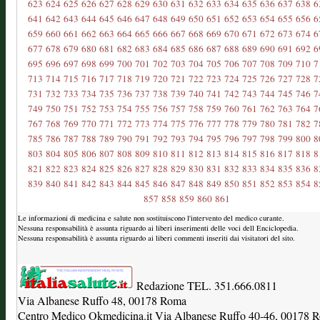
623
624
625
626
627
628
629
630
631
632
633
634
635
636
637
638
6
641
642
643
644
645
646
647
648
649
650
651
652
653
654
655
656
6
659
660
661
662
663
664
665
666
667
668
669
670
671
672
673
674
6
677
678
679
680
681
682
683
684
685
686
687
688
689
690
691
692
6
695
696
697
698
699
700
701
702
703
704
705
706
707
708
709
710
7
713
714
715
716
717
718
719
720
721
722
723
724
725
726
727
728
7
731
732
733
734
735
736
737
738
739
740
741
742
743
744
745
746
7
749
750
751
752
753
754
755
756
757
758
759
760
761
762
763
764
7
767
768
769
770
771
772
773
774
775
776
777
778
779
780
781
782
7
785
786
787
788
789
790
791
792
793
794
795
796
797
798
799
800
8
803
804
805
806
807
808
809
810
811
812
813
814
815
816
817
818
8
821
822
823
824
825
826
827
828
829
830
831
832
833
834
835
836
8
839
840
841
842
843
844
845
846
847
848
849
850
851
852
853
854
8
857
858
859
860
861
Le informazioni di medicina e salute non sostituiscono l'intervento del medico curante.
Nessuna responsabilità è assunta riguardo ai liberi inserimenti delle voci dell Enciclopedia.
Nessuna responsabilità è assunta riguardo ai liberi commenti inseriti dai visitatori del sito.
Redazione TEL. 351.666.0811
Via Albanese Ruffo 48, 00178 Roma
Centro Medico Okmedicina.it Via Albanese Ruffo 40-46, 00178