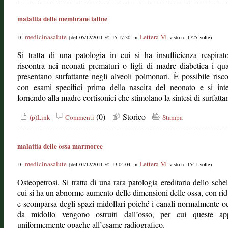
malattia delle membrane ialine
medicinasalute
Lettera M
Di
(del 05/12/2011 @ 15:17:30, in
, visto n. 1725 volte)
Si tratta di una patologia in cui si ha insufficienza respirato
riscontra nei neonati prematuri o figli di madre diabetica i qu
presentano surfattante negli alveoli polmonari. È possibile risco
con esami specifici prima della nascita del neonato e si int
fornendo alla madre cortisonici che stimolano la sintesi di surfatta
(0)
Storico
(p)Link
Commenti
Stampa
malattia delle ossa marmoree
medicinasalute
Lettera M
Di
(del 01/12/2011 @ 13:04:04, in
, visto n. 1541 volte)
Osteopetrosi. Si tratta di una rara patologia ereditaria dello schel
cui si ha un abnorme aumento delle dimensioni delle ossa, con ri
e scomparsa degli spazi midollari poiché i canali normalmente o
da midollo vengono ostruiti dall’osso, per cui queste ap
uniformemente opache all’esame radiografico.