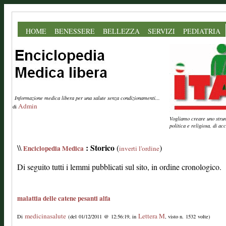
HOME
BENESSERE
BELLEZZA
SERVIZI
PEDIATRIA
Informazione medica libera per una salute senza condizionamenti...
Admin
di
Vogliamo creare uno strume
politica e religiosa, di a
: Storico
\\
(
)
Enciclopedia Medica
inverti l'ordine
Di seguito tutti i lemmi pubblicati sul sito, in ordine cronologico.
malattia delle catene pesanti alfa
medicinasalute
Lettera M
Di
(del 01/12/2011 @ 12:56:19, in
, visto n. 1532 volte)