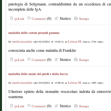
patologia di Seligmann, contraddistinta da un eccedenza di c
incomplete delle IgA.
(0)
Storico
(p)Link
Commenti
Stampa
malattia delle catene pesanti gamma
medicinasalute
Lettera M
Di
(del 01/12/2011 @ 13:02:13, in
, visto n. 1744 volte)
conosciuta anche come malattia di Franklin
(0)
Storico
(p)Link
Commenti
Stampa
malattia delle mani, dei piedi e della bocca
medicinasalute
Lettera M
Di
(del 01/12/2011 @ 13:00:10, in
, visto n. 1585 volte)
Ulteriore epiteto della stomatite vescicolare indotta da enterovi
esantema
(0)
Storico
(p)Link
Commenti
Stampa