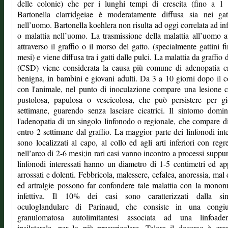
delle colonie) che per i lunghi tempi di crescita (fino a 1 
Bartonella clarridgeiae è moderatamente diffusa sia nei gat
nell’uomo. Bartonella koehlera non risulta ad oggi correlata ad in
o malattia nell’uomo. La trasmissione della malattia all’uomo 
attraverso il graffio o il morso del gatto. (specialmente gattini f
mesi) e viene diffusa tra i gatti dalle pulci. La malattia da graffio 
(CSD) viene considerata la causa più comune di adenopatia cr
benigna, in bambini e giovani adulti. Da 3 a 10 giorni dopo il c
con l'animale, nel punto di inoculazione compare una lesione 
pustolosa, papulosa o vescicolosa, che può persistere per gi
settimane, guarendo senza lasciare cicatrici. Il sintomo domi
l'adenopatia di un singolo linfonodo o regionale, che compare di
entro 2 settimane dal graffio. La maggior parte dei linfonodi inte
sono localizzati al capo, al collo ed agli arti inferiori con regr
nell’arco di 2-6 mesi;in rari casi vanno incontro a processi suppura
linfonodi interessati hanno un diametro di 1-5 centimetri ed a
arrossati e dolenti. Febbricola, malessere, cefalea, anoressia, mal 
ed artralgie possono far confondere tale malattia con la monon
infettiva. Il 10% dei casi sono caratterizzati dalla si
oculoglandulare di Parinaud, che consiste in una congiun
granulomatosa autolimitantesi associata ad una linfoaden
ipsilaterale, per lo più preauricolare. Talora il decorso è gr