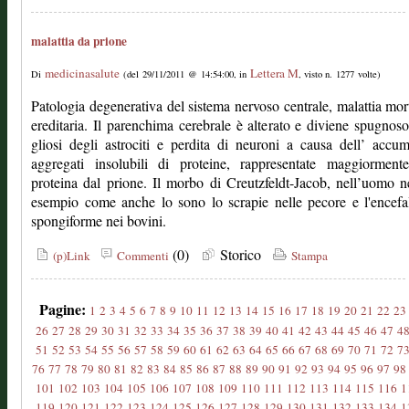
malattia da prione
medicinasalute
Lettera M
Di
(del 29/11/2011 @ 14:54:00, in
, visto n. 1277 volte)
Patologia degenerativa del sistema nervoso centrale, malattia mor
ereditaria. Il parenchima cerebrale è alterato e diviene spugnoso
gliosi degli astrociti e perdita di neuroni a causa dell’ accu
aggregati insolubili di proteine, rappresentate maggiormente
proteina dal prione. Il morbo di Creutzfeldt-Jacob, nell’uomo 
esempio come anche lo sono lo scrapie nelle pecore e l'encefa
spongiforme nei bovini.
(0)
Storico
(p)Link
Commenti
Stampa
Pagine:
1
2
3
4
5
6
7
8
9
10
11
12
13
14
15
16
17
18
19
20
21
22
23
26
27
28
29
30
31
32
33
34
35
36
37
38
39
40
41
42
43
44
45
46
47
4
51
52
53
54
55
56
57
58
59
60
61
62
63
64
65
66
67
68
69
70
71
72
7
76
77
78
79
80
81
82
83
84
85
86
87
88
89
90
91
92
93
94
95
96
97
98
101
102
103
104
105
106
107
108
109
110
111
112
113
114
115
116
1
119
120
121
122
123
124
125
126
127
128
129
130
131
132
133
134
1