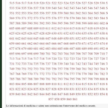
515
516
517
518
519
520
521
522
523
524
525
526
527
528
529
530
5
533
534
535
536
537
538
539
540
541
542
543
544
545
546
547
548
5
551
552
553
554
555
556
557
558
559
560
561
562
563
564
565
566
5
569
570
571
572
573
574
575
576
577
578
579
580
581
582
583
584
5
587
588
589
590
591
592
593
594
595
596
597
598
599
600
601
602
6
605
606
607
608
609
610
611
612
613
614
615
616
617
618
619
620
6
623
624
625
626
627
628
629
630
631
632
633
634
635
636
637
638
6
641
642
643
644
645
646
647
648
649
650
651
652
653
654
655
656
6
659
660
661
662
663
664
665
666
667
668
669
670
671
672
673
674
6
677
678
679
680
681
682
683
684
685
686
687
688
689
690
691
692
6
695
696
697
698
699
700
701
702
703
704
705
706
707
708
709
710
7
713
714
715
716
717
718
719
720
721
722
723
724
725
726
727
728
7
731
732
733
734
735
736
737
738
739
740
741
742
743
744
745
746
7
749
750
751
752
753
754
755
756
757
758
759
760
761
762
763
764
7
767
768
769
770
771
772
773
774
775
776
777
778
779
780
781
782
7
785
786
787
788
789
790
791
792
793
794
795
796
797
798
799
800
8
803
804
805
806
807
808
809
810
811
812
813
814
815
816
817
818
8
821
822
823
824
825
826
827
828
829
830
831
832
833
834
835
836
8
839
840
841
842
843
844
845
846
847
848
849
850
851
852
853
854
8
857
858
859
860
861
Le informazioni di medicina e salute non sostituiscono l'intervento del medico curante.