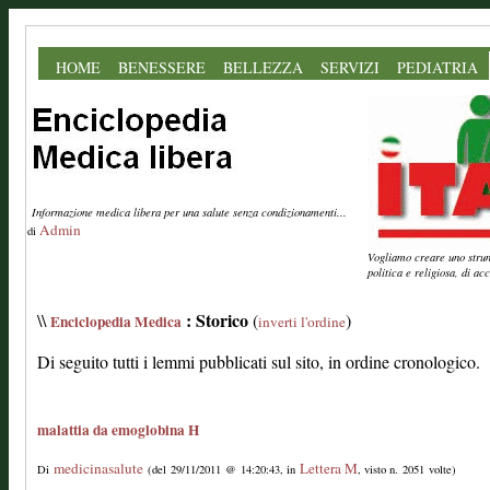
HOME
BENESSERE
BELLEZZA
SERVIZI
PEDIATRIA
Informazione medica libera per una salute senza condizionamenti...
Admin
di
Vogliamo creare uno strume
politica e religiosa, di a
: Storico
\\
(
)
Enciclopedia Medica
inverti l'ordine
Di seguito tutti i lemmi pubblicati sul sito, in ordine cronologico.
malattia da emoglobina H
medicinasalute
Lettera M
Di
(del 29/11/2011 @ 14:20:43, in
, visto n. 2051 volte)