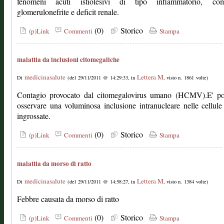
fenomeni acuti istiolesivi di tipo infiammatorio, c
glomerulonefrite e deficit renale.
(0)
Storico
(p)Link
Commenti
Stampa
malattia da inclusioni citomegaliche
medicinasalute
Lettera M
Di
(del 29/11/2011 @ 14:29:33, in
, visto n. 1861 volte)
Contagio provocato dal citomegalovirus umano (HCMV).E' pos
osservare una voluminosa inclusione intranucleare nelle cellule 
ingrossate.
(0)
Storico
(p)Link
Commenti
Stampa
malattia da morso di ratto
medicinasalute
Lettera M
Di
(del 29/11/2011 @ 14:58:27, in
, visto n. 1384 volte)
Febbre causata da morso di ratto
(0)
Storico
(p)Link
Commenti
Stampa