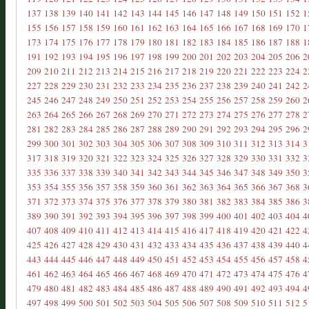
137
138
139
140
141
142
143
144
145
146
147
148
149
150
151
152
1
155
156
157
158
159
160
161
162
163
164
165
166
167
168
169
170
1
173
174
175
176
177
178
179
180
181
182
183
184
185
186
187
188
1
191
192
193
194
195
196
197
198
199
200
201
202
203
204
205
206
2
209
210
211
212
213
214
215
216
217
218
219
220
221
222
223
224
2
227
228
229
230
231
232
233
234
235
236
237
238
239
240
241
242
2
245
246
247
248
249
250
251
252
253
254
255
256
257
258
259
260
2
263
264
265
266
267
268
269
270
271
272
273
274
275
276
277
278
2
281
282
283
284
285
286
287
288
289
290
291
292
293
294
295
296
2
299
300
301
302
303
304
305
306
307
308
309
310
311
312
313
314
3
317
318
319
320
321
322
323
324
325
326
327
328
329
330
331
332
3
335
336
337
338
339
340
341
342
343
344
345
346
347
348
349
350
3
353
354
355
356
357
358
359
360
361
362
363
364
365
366
367
368
3
371
372
373
374
375
376
377
378
379
380
381
382
383
384
385
386
3
389
390
391
392
393
394
395
396
397
398
399
400
401
402
403
404
4
407
408
409
410
411
412
413
414
415
416
417
418
419
420
421
422
4
425
426
427
428
429
430
431
432
433
434
435
436
437
438
439
440
4
443
444
445
446
447
448
449
450
451
452
453
454
455
456
457
458
4
461
462
463
464
465
466
467
468
469
470
471
472
473
474
475
476
4
479
480
481
482
483
484
485
486
487
488
489
490
491
492
493
494
4
497
498
499
500
501
502
503
504
505
506
507
508
509
510
511
512
5