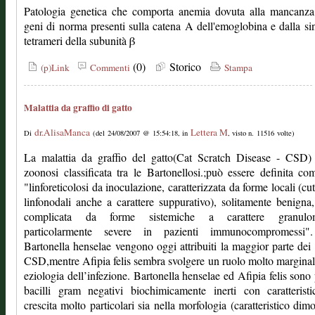
Patologia genetica che comporta anemia dovuta alla mancanza 
geni di norma presenti sulla catena A dell'emoglobina e dalla sin
tetrameri della subunità β
(0)
Storico
(p)Link
Commenti
Stampa
Malattia da graffio di gatto
dr.AlisaManca
Lettera M
Di
(del 24/08/2007 @ 15:54:18, in
, visto n. 11516 volte)
La malattia da graffio del gatto(Cat Scratch Disease - CSD)
zoonosi classificata tra le Bartonellosi.;può essere definita c
"linforeticolosi da inoculazione, caratterizzata da forme locali (cu
linfonodali anche a carattere suppurativo), solitamente benigna,
complicata da forme sistemiche a carattere granulo
particolarmente severe in pazienti immunocompromessi"
Bartonella henselae vengono oggi attribuiti la maggior parte dei 
CSD,mentre Afipia felis sembra svolgere un ruolo molto marginal
eziologia dell’infezione. Bartonella henselae ed Afipia felis sono 
bacilli gram negativi biochimicamente inerti con caratterist
crescita molto particolari sia nella morfologia (caratteristico dim