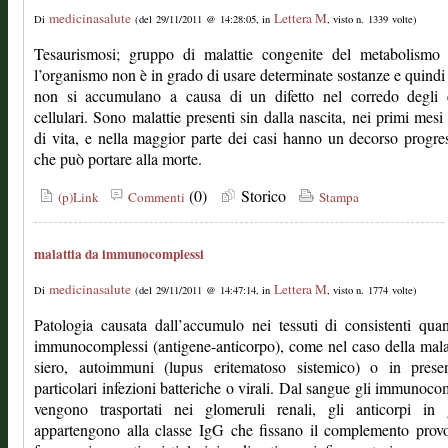
medicinasalute
Lettera M
Di
(del 29/11/2011 @ 14:28:05, in
, visto n. 1339 volte)
Tesaurismosi; gruppo di malattie congenite del metabolismo 
l’organismo non è in grado di usare determinate sostanze e quindi
non si accumulano a causa di un difetto nel corredo degli 
cellulari. Sono malattie presenti sin dalla nascita, nei primi mesi
di vita, e nella maggior parte dei casi hanno un decorso progre
che può portare alla morte.
(0)
Storico
(p)Link
Commenti
Stampa
malattia da immunocomplessi
medicinasalute
Lettera M
Di
(del 29/11/2011 @ 14:47:14, in
, visto n. 1774 volte)
Patologia causata dall’accumulo nei tessuti di consistenti quan
immunocomplessi (antigene-anticorpo), come nel caso della mala
siero, autoimmuni (lupus eritematoso sistemico) o in prese
particolari infezioni batteriche o virali. Dal sangue gli immunoco
vengono trasportati nei glomeruli renali, gli anticorpi in 
appartengono alla classe IgG che fissano il complemento prov