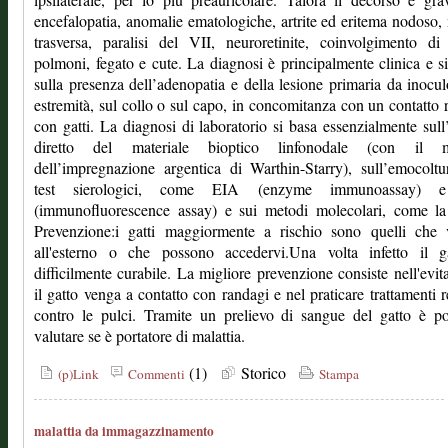
encefalopatia, anomalie ematologiche, artrite ed eritema nodoso, 
trasversa, paralisi del VII, neuroretinite, coinvolgimento di
polmoni, fegato e cute. La diagnosi è principalmente clinica e s
sulla presenza dell’adenopatia e della lesione primaria da inocul
estremità, sul collo o sul capo, in concomitanza con un contatto 
con gatti. La diagnosi di laboratorio si basa essenzialmente sul
diretto del materiale bioptico linfonodale (con il 
dell’impregnazione argentica di Warthin-Starry), sull’emocoltu
test sierologici, come EIA (enzyme immunoassay) 
(immunofluorescence assay) e sui metodi molecolari, come l
Prevenzione:i gatti maggiormente a rischio sono quelli che 
all'esterno o che possono accedervi.Una volta infetto il g
difficilmente curabile. La migliore prevenzione consiste nell'evit
il gatto venga a contatto con randagi e nel praticare trattamenti r
contro le pulci. Tramite un prelievo di sangue del gatto è po
valutare se è portatore di malattia.
(1)
Storico
(p)Link
Commenti
Stampa
malattia da immagazzinamento