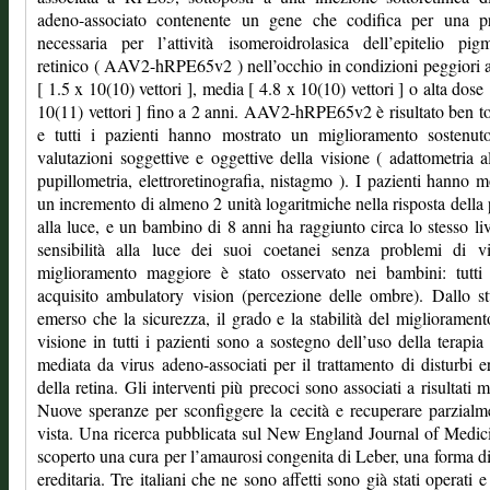
adeno-associato contenente un gene che codifica per una pr
necessaria per l’attività isomeroidrolasica dell’epitelio pig
retinico ( AAV2-hRPE65v2 ) nell’occhio in condizioni peggiori 
[ 1.5 x 10(10) vettori ], media [ 4.8 x 10(10) vettori ] o alta dose 
10(11) vettori ] fino a 2 anni. AAV2-hRPE65v2 è risultato ben to
e tutti i pazienti hanno mostrato un miglioramento sostenuto
valutazioni soggettive e oggettive della visione ( adattometria a
pupillometria, elettroretinografia, nistagmo ). I pazienti hanno m
un incremento di almeno 2 unità logaritmiche nella risposta della 
alla luce, e un bambino di 8 anni ha raggiunto circa lo stesso liv
sensibilità alla luce dei suoi coetanei senza problemi di vi
miglioramento maggiore è stato osservato nei bambini: tutti
acquisito ambulatory vision (percezione delle ombre). Dallo s
emerso che la sicurezza, il grado e la stabilità del migliorament
visione in tutti i pazienti sono a sostegno dell’uso della terapia
mediata da virus adeno-associati per il trattamento di disturbi er
della retina. Gli interventi più precoci sono associati a risultati mi
Nuove speranze per sconfiggere la cecità e recuperare parzialm
vista. Una ricerca pubblicata sul New England Journal of Medic
scoperto una cura per l’amaurosi congenita di Leber, una forma di
ereditaria. Tre italiani che ne sono affetti sono già stati operati 