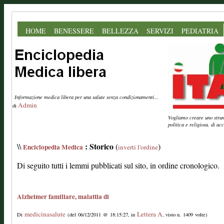
HOME
BENESSERE
BELLEZZA
SERVIZI
PEDIATRIA
Informazione medica libera per una salute senza condizionamenti...
Admin
di
Vogliamo creare uno strume
politica e religiosa, di a
: Storico
\\
(
)
Enciclopedia Medica
inverti l'ordine
Di seguito tutti i lemmi pubblicati sul sito, in ordine cronologico.
Alzheimer familiare, malattia di
medicinasalute
Lettera A
Di
(del 06/12/2011 @ 18:15:27, in
, visto n. 1409 volte)