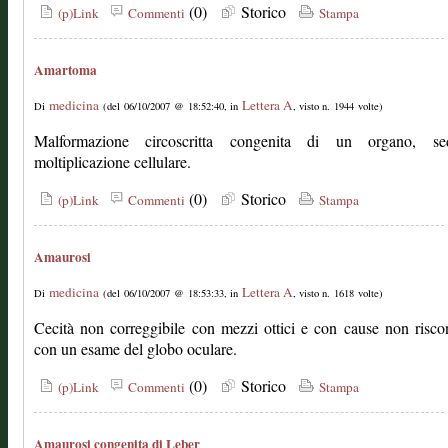
(0)
Storico
(p)Link
Commenti
Stampa
Amartoma
medicina
Lettera A
Di
(del 06/10/2007 @ 18:52:40, in
, visto n. 1944 volte)
Malformazione circoscritta congenita di un organo, s
moltiplicazione cellulare.
(0)
Storico
(p)Link
Commenti
Stampa
Amaurosi
medicina
Lettera A
Di
(del 06/10/2007 @ 18:53:33, in
, visto n. 1618 volte)
Cecità non correggibile con mezzi ottici e con cause non riscon
con un esame del globo oculare.
(0)
Storico
(p)Link
Commenti
Stampa
Amaurosi congenita di Leber