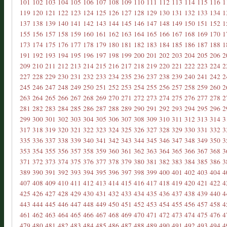
101
102
103
104
105
106
107
108
109
110
111
112
113
114
115
116
1
119
120
121
122
123
124
125
126
127
128
129
130
131
132
133
134
1
137
138
139
140
141
142
143
144
145
146
147
148
149
150
151
152
1
155
156
157
158
159
160
161
162
163
164
165
166
167
168
169
170
1
173
174
175
176
177
178
179
180
181
182
183
184
185
186
187
188
1
191
192
193
194
195
196
197
198
199
200
201
202
203
204
205
206
2
209
210
211
212
213
214
215
216
217
218
219
220
221
222
223
224
2
227
228
229
230
231
232
233
234
235
236
237
238
239
240
241
242
2
245
246
247
248
249
250
251
252
253
254
255
256
257
258
259
260
2
263
264
265
266
267
268
269
270
271
272
273
274
275
276
277
278
2
281
282
283
284
285
286
287
288
289
290
291
292
293
294
295
296
2
299
300
301
302
303
304
305
306
307
308
309
310
311
312
313
314
3
317
318
319
320
321
322
323
324
325
326
327
328
329
330
331
332
3
335
336
337
338
339
340
341
342
343
344
345
346
347
348
349
350
3
353
354
355
356
357
358
359
360
361
362
363
364
365
366
367
368
3
371
372
373
374
375
376
377
378
379
380
381
382
383
384
385
386
3
389
390
391
392
393
394
395
396
397
398
399
400
401
402
403
404
4
407
408
409
410
411
412
413
414
415
416
417
418
419
420
421
422
4
425
426
427
428
429
430
431
432
433
434
435
436
437
438
439
440
4
443
444
445
446
447
448
449
450
451
452
453
454
455
456
457
458
4
461
462
463
464
465
466
467
468
469
470
471
472
473
474
475
476
4
479
480
481
482
483
484
485
486
487
488
489
490
491
492
493
494
4