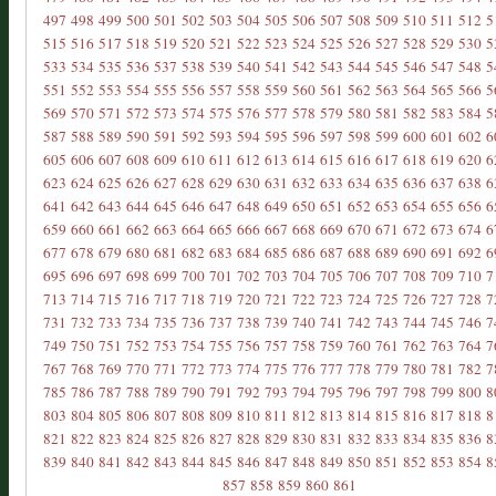
497
498
499
500
501
502
503
504
505
506
507
508
509
510
511
512
5
515
516
517
518
519
520
521
522
523
524
525
526
527
528
529
530
5
533
534
535
536
537
538
539
540
541
542
543
544
545
546
547
548
5
551
552
553
554
555
556
557
558
559
560
561
562
563
564
565
566
5
569
570
571
572
573
574
575
576
577
578
579
580
581
582
583
584
5
587
588
589
590
591
592
593
594
595
596
597
598
599
600
601
602
6
605
606
607
608
609
610
611
612
613
614
615
616
617
618
619
620
6
623
624
625
626
627
628
629
630
631
632
633
634
635
636
637
638
6
641
642
643
644
645
646
647
648
649
650
651
652
653
654
655
656
6
659
660
661
662
663
664
665
666
667
668
669
670
671
672
673
674
6
677
678
679
680
681
682
683
684
685
686
687
688
689
690
691
692
6
695
696
697
698
699
700
701
702
703
704
705
706
707
708
709
710
7
713
714
715
716
717
718
719
720
721
722
723
724
725
726
727
728
7
731
732
733
734
735
736
737
738
739
740
741
742
743
744
745
746
7
749
750
751
752
753
754
755
756
757
758
759
760
761
762
763
764
7
767
768
769
770
771
772
773
774
775
776
777
778
779
780
781
782
7
785
786
787
788
789
790
791
792
793
794
795
796
797
798
799
800
8
803
804
805
806
807
808
809
810
811
812
813
814
815
816
817
818
8
821
822
823
824
825
826
827
828
829
830
831
832
833
834
835
836
8
839
840
841
842
843
844
845
846
847
848
849
850
851
852
853
854
8
857
858
859
860
861