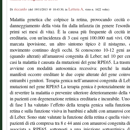
riccardo
Lettera A
Di
(del 19/11/2013 @ 10:43:30, in
, visto n. 1622 volte)
Malattia genetica che colpisce la retina, provocando cecità 
danneggiamento della vista fin dalla infanzia (in genere l'esordi
primi sei mesi di vita). È la causa più frequente di cecità in
ereditaria, con un'incidenza di 3 casi ogni 100.000 nati vivi. Olt
marcata ipovisione, un altro sintomo tipico è il nistagmo, c
movimento continuo degli occhi. Si conoscono 10-12 geni ass
(quando alterati) all'amaurosi congenita di Leber; nel 10 per ce
casi la malattia è causata da mutazioni del gene RPE65. La trasm
avviene con modalità autosomica recessiva: perché la malat
manifesti occorre ereditare le due copie alterate del gene coinv
entrambi i genitori. Terapia genica nell’amaurosi congenita di Le
mutazioni nel gene RPE65 La terapia genica è potenzialmente i
di revertire la malattia o prevenire ulteriore deterioramento della 
in pazienti con degenerazione retinica ereditaria e incurabile. Uno
di fase I ha valutato l’effetto della terapia genica sulla funzion
retina e sulla funzione visiva in bambini e adulti con amaurosi co
di Leber. Sono state valutate la funzione della retina e quella visiv
pazienti di età compresa tra 8 e 44 anni con amaurosi congenita d
associata a RPE65, sottoposti a una iniezione sottoretinica d