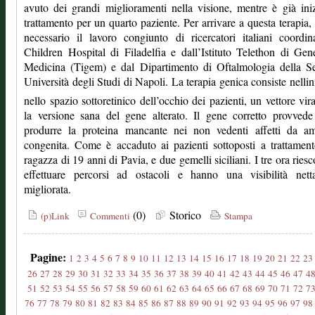
avuto dei grandi miglioramenti nella visione, mentre è già iniz
trattamento per un quarto paziente. Per arrivare a questa terapia, 
necessario il lavoro congiunto di ricercatori italiani coordin
Children Hospital di Filadelfia e dall’Istituto Telethon di Gen
Medicina (Tigem) e dal Dipartimento di Oftalmologia della S
Università degli Studi di Napoli. La terapia genica consiste nellini
nello spazio sottoretinico dell’occhio dei pazienti, un vettore vir
la versione sana del gene alterato. Il gene corretto provved
produrre la proteina mancante nei non vedenti affetti da am
congenita. Come è accaduto ai pazienti sottoposti a trattamen
ragazza di 19 anni di Pavia, e due gemelli siciliani. I tre ora ries
effettuare percorsi ad ostacoli e hanno una visibilità nett
migliorata.
(0)
Storico
(p)Link
Commenti
Stampa
Pagine:
1
2
3
4
5
6
7
8
9
10
11
12
13
14
15
16
17
18
19
20
21
22
23
26
27
28
29
30
31
32
33
34
35
36
37
38
39
40
41
42
43
44
45
46
47
4
51
52
53
54
55
56
57
58
59
60
61
62
63
64
65
66
67
68
69
70
71
72
7
76
77
78
79
80
81
82
83
84
85
86
87
88
89
90
91
92
93
94
95
96
97
98