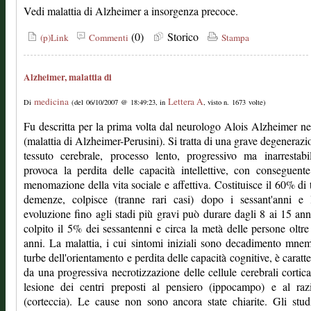
Vedi malattia di Alzheimer a insorgenza precoce.
(0)
Storico
(p)Link
Commenti
Stampa
Alzheimer, malattia di
medicina
Lettera A
Di
(del 06/10/2007 @ 18:49:23, in
, visto n. 1673 volte)
Fu descritta per la prima volta dal neurologo Alois Alzheimer n
(malattia di Alzheimer-Perusini). Si tratta di una grave degenerazi
tessuto cerebrale, processo lento, progressivo ma inarrestab
provoca la perdita delle capacità intellettive, con conseguent
menomazione della vita sociale e affettiva. Costituisce il 60% di t
demenze, colpisce (tranne rari casi) dopo i sessant'anni e 
evoluzione fino agli stadi più gravi può durare dagli 8 ai 15 ann
colpito il 5% dei sessantenni e circa la metà delle persone oltre
anni. La malattia, i cui sintomi iniziali sono decadimento mne
turbe dell'orientamento e perdita delle capacità cognitive, è caratte
da una progressiva necrotizzazione delle cellule cerebrali cortica
lesione dei centri preposti al pensiero (ippocampo) e al raz
(corteccia). Le cause non sono ancora state chiarite. Gli stud