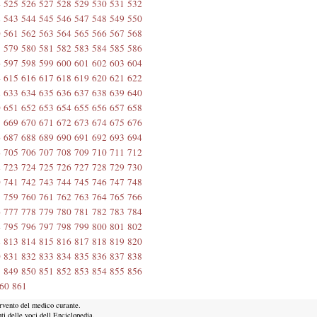
4
525
526
527
528
529
530
531
532
2
543
544
545
546
547
548
549
550
0
561
562
563
564
565
566
567
568
8
579
580
581
582
583
584
585
586
6
597
598
599
600
601
602
603
604
4
615
616
617
618
619
620
621
622
2
633
634
635
636
637
638
639
640
0
651
652
653
654
655
656
657
658
8
669
670
671
672
673
674
675
676
6
687
688
689
690
691
692
693
694
4
705
706
707
708
709
710
711
712
2
723
724
725
726
727
728
729
730
0
741
742
743
744
745
746
747
748
8
759
760
761
762
763
764
765
766
6
777
778
779
780
781
782
783
784
4
795
796
797
798
799
800
801
802
2
813
814
815
816
817
818
819
820
0
831
832
833
834
835
836
837
838
8
849
850
851
852
853
854
855
856
60
861
ervento del medico curante.
ti delle voci dell Enciclopedia.