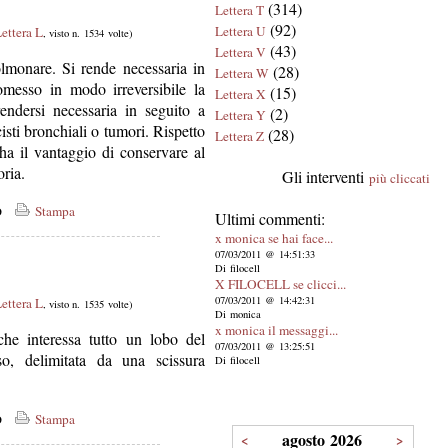
(314)
Lettera T
(92)
Lettera U
ettera L
, visto n. 1534 volte)
(43)
Lettera V
lmonare. Si rende necessaria in
(28)
Lettera W
messo in modo irreversibile la
(15)
Lettera X
rendersi necessaria in seguito a
(2)
Lettera Y
isti bronchiali o tumori. Rispetto
(28)
Lettera Z
ha il vantaggio di conservare al
ria.
Gli interventi
più cliccati
co
Stampa
Ultimi commenti:
x monica se hai face...
07/03/2011 @ 14:51:33
Di filocell
X FILOCELL se clicci...
07/03/2011 @ 14:42:31
ettera L
, visto n. 1535 volte)
Di monica
x monica il messaggi...
che interessa tutto un lobo del
07/03/2011 @ 13:25:51
, delimitata da una scissura
Di filocell
co
Stampa
agosto 2026
<
>