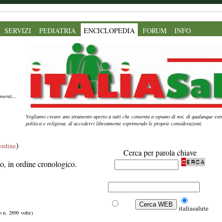
SERVIZI
PEDIATRIA
ENCICLOPEDIA
FORUM
INFO
menti...
Vogliamo creare uno strumento aperto a tutti che consenta a ognuno di noi, di qualunque estr
politica e religiosa, di accedervi liberamente esprimendo le proprie considerazioni.
)
'ordine
Cerca per parola chiave
ito, in ordine cronologico.
Web
italiasalute
to n. 2890 volte)