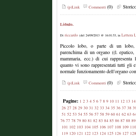
(0)
Stori
(p)Link
Commenti
Lòbulo.
riccardo
Lettera 
Di
(del 24/09/2013 @ 16:01:53, in
Piccolo lobo, o parte di un lobo,
parenchima di un organo ((l. epatico, 
mammaria, ecc.) di cui rappresenta l
quanto vi sono rappresentati tutti gli e
normale funzionamento dell’organo co
(0)
Stori
(p)Link
Commenti
Pagine:
1
2
3
4
5
6
7
8
9
10
11
12
13
14
26
27
28
29
30
31
32
33
34
35
36
37
38
3
51
52
53
54
55
56
57
58
59
60
61
62
63
6
76
77
78
79
80
81
82
83
84
85
86
87
88
89
101
102
103
104
105
106
107
108
109
11
119
120
121
122
123
124
125
126
127
12