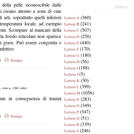
della pelle riconoscibile dalle
si creano attorno a zone di cute
arti, soprattutto quelli inferiori
(360)
Lettera A
 temperatura locale, ad esempio
(241)
Lettera B
menti. Scompare al mancare della
(507)
Lettera C
a livedo reticolare non sparisce
(256)
Lettera D
iù grave. Può essere congenita o
(440)
Lettera E
nfettivo.
(170)
Lettera F
(180)
Lettera G
co
Stampa
(56)
Lettera H
(188)
Lettera I
(5)
Lettera J
(30)
Lettera K
(399)
Lettera L
L
, visto n. 1268 volte)
(1056)
Lettera M
cute in conseguenza di traumi
(283)
Lettera N
(349)
Lettera O
(347)
Lettera P
co
Stampa
(51)
Lettera Q
(339)
Lettera R
(246)
Lettera S