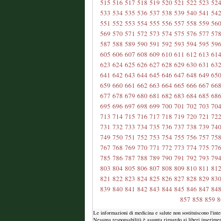
515
516
517
518
519
520
521
522
523
52
533
534
535
536
537
538
539
540
541
54
551
552
553
554
555
556
557
558
559
56
569
570
571
572
573
574
575
576
577
57
587
588
589
590
591
592
593
594
595
59
605
606
607
608
609
610
611
612
613
61
623
624
625
626
627
628
629
630
631
63
641
642
643
644
645
646
647
648
649
65
659
660
661
662
663
664
665
666
667
66
677
678
679
680
681
682
683
684
685
68
695
696
697
698
699
700
701
702
703
70
713
714
715
716
717
718
719
720
721
72
731
732
733
734
735
736
737
738
739
74
749
750
751
752
753
754
755
756
757
75
767
768
769
770
771
772
773
774
775
77
785
786
787
788
789
790
791
792
793
79
803
804
805
806
807
808
809
810
811
81
821
822
823
824
825
826
827
828
829
83
839
840
841
842
843
844
845
846
847
84
857
858
859
8
Le informazioni di medicina e salute non sostituiscono l'int
Nessuna responsabilità è assunta riguardo ai liberi inserimen