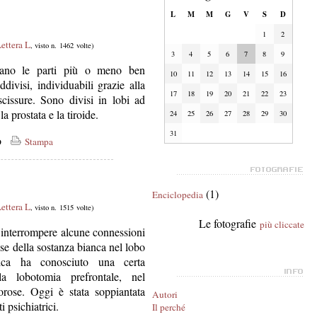
L
M
M
G
V
S
D
1
2
ettera L
, visto n. 1462 volte)
3
4
5
6
7
8
9
cano le parti più o meno ben
10
11
12
13
14
15
16
ddivisi, individuabili grazie alla
17
18
19
20
21
22
23
scissure. Sono divisi in lobi ad
la prostata e la tiroide.
24
25
26
27
28
29
30
31
co
Stampa
(1)
Enciclopedia
ettera L
, visto n. 1515 volte)
Le fotografie
più cliccate
a interrompere alcune connessioni
ose della sostanza bianca nel lobo
cnica ha conosciuto una certa
la lobotomia prefrontale, nel
orose. Oggi è stata soppiantata
Autori
i psichiatrici.
Il perché