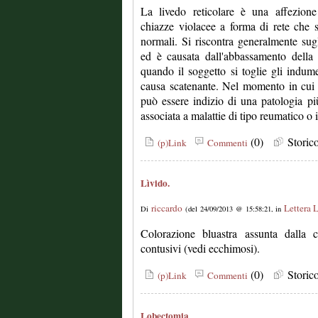
La livedo reticolare è una affezione 
chiazze violacee a forma di rete che 
normali. Si riscontra generalmente sugli 
ed è causata dall'abbassamento della
quando il soggetto si toglie gli indu
causa scatenante. Nel momento in cui l
può essere indizio di una patologia p
associata a malattie di tipo reumatico o i
(0)
Stori
(p)Link
Commenti
Lìvido.
riccardo
Lettera 
Di
(del 24/09/2013 @ 15:58:21, in
Colorazione bluastra assunta dalla 
contusivi (vedi ecchimosi).
(0)
Stori
(p)Link
Commenti
Lobectomia