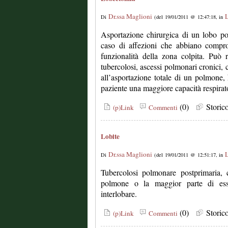
Dr.ssa Maglioni
L
Di
(del 19/01/2011 @ 12:47:18, in
Asportazione chirurgica di un lobo po
caso di affezioni che abbiano compro
funzionalità della zona colpita. Può 
tubercolosi, ascessi polmonari cronici, c
all’asportazione totale di un polmone, 
paziente una maggiore capacità respirato
(0)
Stori
(p)Link
Commenti
Lobite
Dr.ssa Maglioni
L
Di
(del 19/01/2011 @ 12:51:17, in
Tubercolosi polmonare postprimaria, 
polmone o la maggior parte di esso
interlobare.
(0)
Stori
(p)Link
Commenti