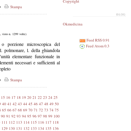
Copyright
co
Stampa
Okmedicina
L
, visto n. 1299 volte)
Feed RSS 0.91
 o porzione microscopica del
Feed Atom 0.3
l. polmonare, l. della ghiandola
'unità elementare funzionale in
lementi necessari e sufficienti al
mpleto
co
Stampa
15
16
17
18
19
20
21
22
23
24
25
9
40
41
42
43
44
45
46
47
48
49
50
4
65
66
67
68
69
70
71
72
73
74
75
90
91
92
93
94
95
96
97
98
99
100
0
111
112
113
114
115
116
117
118
8
129
130
131
132
133
134
135
136