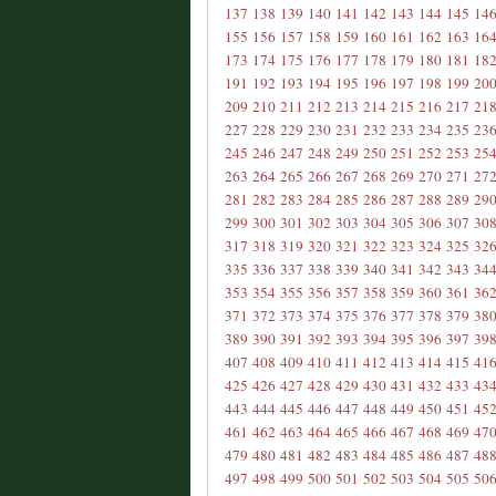
137
138
139
140
141
142
143
144
145
14
155
156
157
158
159
160
161
162
163
16
173
174
175
176
177
178
179
180
181
18
191
192
193
194
195
196
197
198
199
20
209
210
211
212
213
214
215
216
217
21
227
228
229
230
231
232
233
234
235
23
245
246
247
248
249
250
251
252
253
25
263
264
265
266
267
268
269
270
271
27
281
282
283
284
285
286
287
288
289
29
299
300
301
302
303
304
305
306
307
30
317
318
319
320
321
322
323
324
325
32
335
336
337
338
339
340
341
342
343
34
353
354
355
356
357
358
359
360
361
36
371
372
373
374
375
376
377
378
379
38
389
390
391
392
393
394
395
396
397
39
407
408
409
410
411
412
413
414
415
41
425
426
427
428
429
430
431
432
433
43
443
444
445
446
447
448
449
450
451
45
461
462
463
464
465
466
467
468
469
47
479
480
481
482
483
484
485
486
487
48
497
498
499
500
501
502
503
504
505
50