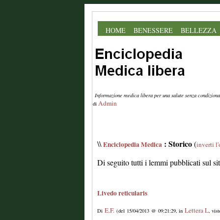
HOME
BENESSERE
BELLEZZA
Informazione medica libera per una salute senza condiziona
Admin
di
: Storico
\\
(
Enciclopedia Medica
inverti l
Di seguito tutti i lemmi pubblicati sul s
Livedo reticularis
E.F.
Lettera L
Di
(del 15/04/2013 @ 09:21:29, in
, vis