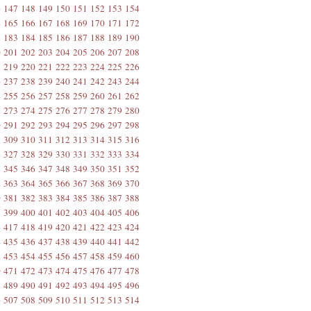
6
147
148
149
150
151
152
153
154
4
165
166
167
168
169
170
171
172
2
183
184
185
186
187
188
189
190
0
201
202
203
204
205
206
207
208
8
219
220
221
222
223
224
225
226
6
237
238
239
240
241
242
243
244
4
255
256
257
258
259
260
261
262
2
273
274
275
276
277
278
279
280
0
291
292
293
294
295
296
297
298
8
309
310
311
312
313
314
315
316
6
327
328
329
330
331
332
333
334
4
345
346
347
348
349
350
351
352
2
363
364
365
366
367
368
369
370
0
381
382
383
384
385
386
387
388
8
399
400
401
402
403
404
405
406
6
417
418
419
420
421
422
423
424
4
435
436
437
438
439
440
441
442
2
453
454
455
456
457
458
459
460
0
471
472
473
474
475
476
477
478
8
489
490
491
492
493
494
495
496
6
507
508
509
510
511
512
513
514