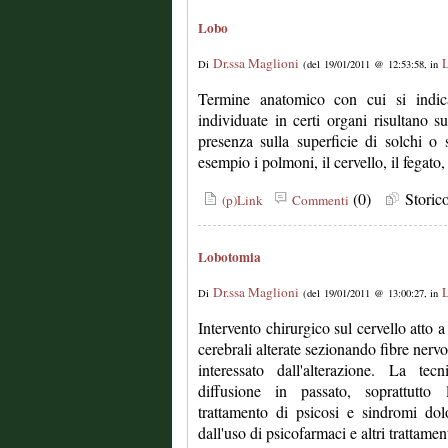
Lobo
Dr.ssa Maglioni
L
Di
(del 19/01/2011 @ 12:53:58, in
Termine anatomico con cui si indi
individuate in certi organi risultano su
presenza sulla superficie di solchi o 
esempio i polmoni, il cervello, il fegato, 
(0)
Stori
(p)Link
Commenti
Lobotomia
Dr.ssa Maglioni
L
Di
(del 19/01/2011 @ 13:00:27, in
Intervento chirurgico sul cervello atto 
cerebrali alterate sezionando fibre nerv
interessato dall'alterazione. La te
diffusione in passato, soprattutto 
trattamento di psicosi e sindromi dol
dall'uso di psicofarmaci e altri trattament