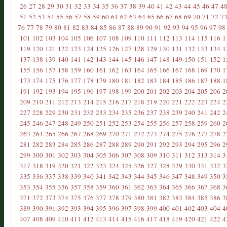
26
27
28
29
30
31
32
33
34
35
36
37
38
39
40
41
42
43
44
45
46
47
4
51
52
53
54
55
56
57
58
59
60
61
62
63
64
65
66
67
68
69
70
71
72
7
76
77
78
79
80
81
82
83
84
85
86
87
88
89
90
91
92
93
94
95
96
97
98
101
102
103
104
105
106
107
108
109
110
111
112
113
114
115
116
1
119
120
121
122
123
124
125
126
127
128
129
130
131
132
133
134
1
137
138
139
140
141
142
143
144
145
146
147
148
149
150
151
152
1
155
156
157
158
159
160
161
162
163
164
165
166
167
168
169
170
1
173
174
175
176
177
178
179
180
181
182
183
184
185
186
187
188
1
191
192
193
194
195
196
197
198
199
200
201
202
203
204
205
206
2
209
210
211
212
213
214
215
216
217
218
219
220
221
222
223
224
2
227
228
229
230
231
232
233
234
235
236
237
238
239
240
241
242
2
245
246
247
248
249
250
251
252
253
254
255
256
257
258
259
260
2
263
264
265
266
267
268
269
270
271
272
273
274
275
276
277
278
2
281
282
283
284
285
286
287
288
289
290
291
292
293
294
295
296
2
299
300
301
302
303
304
305
306
307
308
309
310
311
312
313
314
3
317
318
319
320
321
322
323
324
325
326
327
328
329
330
331
332
3
335
336
337
338
339
340
341
342
343
344
345
346
347
348
349
350
3
353
354
355
356
357
358
359
360
361
362
363
364
365
366
367
368
3
371
372
373
374
375
376
377
378
379
380
381
382
383
384
385
386
3
389
390
391
392
393
394
395
396
397
398
399
400
401
402
403
404
4
407
408
409
410
411
412
413
414
415
416
417
418
419
420
421
422
4