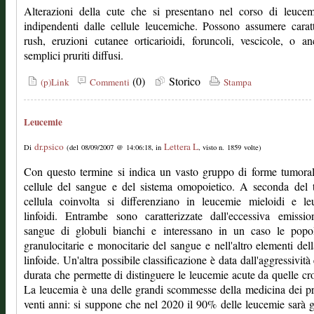
Alterazioni della cute che si presentano nel corso di leuce
indipendenti dalle cellule leucemiche. Possono assumere carat
rush, eruzioni cutanee orticarioidi, foruncoli, vescicole, o a
semplici pruriti diffusi.
(0)
Storico
(p)Link
Commenti
Stampa
Leucemie
dr.psico
Lettera L
Di
(del 08/09/2007 @ 14:06:18, in
, visto n. 1859 volte)
Con questo termine si indica un vasto gruppo di forme tumoral
cellule del sangue e del sistema omopoietico. A seconda del 
cellula coinvolta si differenziano in leucemie mieloidi e le
linfoidi. Entrambe sono caratterizzate dall'eccessiva emissi
sangue di globuli bianchi e interessano in un caso le popol
granulocitarie e monocitarie del sangue e nell'altro elementi dell
linfoide. Un'altra possibile classificazione è data dall'aggressività 
durata che permette di distinguere le leucemie acute da quelle cr
La leucemia è una delle grandi scommesse della medicina dei p
venti anni: si suppone che nel 2020 il 90% delle leucemie sarà g