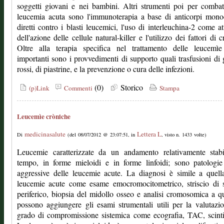
soggetti giovani e nei bambini. Altri strumenti poi per combat
leucemia acuta sono l'immunoterapia a base di anticorpi mono
diretti contro i blasti leucemici, l'uso di interleuchina-2 come at
dell'azione delle cellule natural-killer e l'utilizzo dei fattori di c
Oltre alla terapia specifica nel trattamento delle leucemìe
importanti sono i provvedimenti di supporto quali trasfusioni di 
rossi, di piastrine, e la prevenzione o cura delle infezioni.
(0)
Storico
(p)Link
Commenti
Stampa
Leucemìe cròniche
medicinasalute
Lettera L
Di
(del 08/07/2012 @ 23:07:51, in
, visto n. 1433 volte)
Leucemie caratterizzate da un andamento relativamente stabi
tempo, in forme mieloidi e in forme linfoidi; sono patologi
aggressive delle leucemie acute. La diagnosi è simile a quell
leucemie acute come esame emocromocitometrico, striscio di 
periferico, biopsia del midollo osseo e analisi cromosomica a qu
possono aggiungere gli esami strumentali utili per la valutazi
grado di compromissione sistemica come ecografia, TAC, scinti