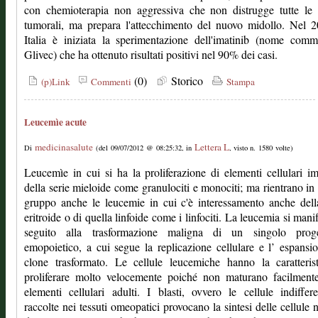
con chemioterapia non aggressiva che non distrugge tutte le 
tumorali, ma prepara l'attecchimento del nuovo midollo. Nel 
Italia è iniziata la sperimentazione dell'imatinib (nome comm
Glivec) che ha ottenuto risultati positivi nel 90% dei casi.
(0)
Storico
(p)Link
Commenti
Stampa
Leucemìe acute
medicinasalute
Lettera L
Di
(del 09/07/2012 @ 08:25:32, in
, visto n. 1580 volte)
Leucemìe in cui si ha la proliferazione di elementi cellulari i
della serie mieloide come granulociti e monociti; ma rientrano in
gruppo anche le leucemie in cui c'è interessamento anche dell
eritroide o di quella linfoide come i linfociti. La leucemia si manif
seguito alla trasformazione maligna di un singolo proge
emopoietico, a cui segue la replicazione cellulare e l’ espansi
clone trasformato. Le cellule leucemiche hanno la caratteris
proliferare molto velocemente poiché non maturano facilmente
elementi cellulari adulti. I blasti, ovvero le cellule indiffere
raccolte nei tessuti omeopatici provocano la sintesi delle cellule 