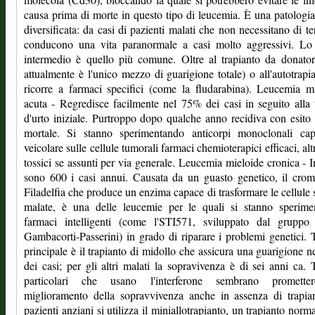
causa prima di morte in questo tipo di leucemia. È una patologi
diversificata: da casi di pazienti malati che non necessitano di te
conducono una vita paranormale a casi molto aggressivi. Lo 
intermedio è quello più comune. Oltre al trapianto da donato
attualmente è l'unico mezzo di guarigione totale) o all'autotrapia
ricorre a farmaci specifici (come la fludarabina). Leucemia m
acuta - Regredisce facilmente nel 75% dei casi in seguito alla 
d'urto iniziale. Purtroppo dopo qualche anno recidiva con esito
mortale. Si stanno sperimentando anticorpi monoclonali cap
veicolare sulle cellule tumorali farmaci chemioterapici efficaci, alt
tossici se assunti per via generale. Leucemia mieloide cronica - In
sono 600 i casi annui. Causata da un guasto genetico, il cro
Filadelfia che produce un enzima capace di trasformare le cellule 
malate, è una delle leucemie per le quali si stanno sperime
farmaci intelligenti (come l'STI571, sviluppato dal gruppo
Gambacorti-Passerini) in grado di riparare i problemi genetici. 
principale è il trapianto di midollo che assicura una guarigione 
dei casi; per gli altri malati la sopravivenza è di sei anni ca. 
particolari che usano l'interferone sembrano promett
miglioramento della sopravvivenza anche in assenza di trapia
pazienti anziani si utilizza il miniallotrapianto, un trapianto norm