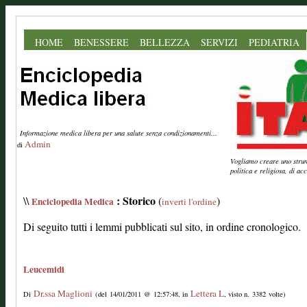
HOME
BENESSERE
BELLEZZA
SERVIZI
PEDIATRIA
Informazione medica libera per una salute senza condizionamenti...
Admin
di
Vogliamo creare uno strume
politica e religiosa, di a
: Storico
\\
(
)
Enciclopedia Medica
inverti l'ordine
Di seguito tutti i lemmi pubblicati sul sito, in ordine cronologico.
Leucemidi
Dr.ssa Maglioni
Lettera L
Di
(del 14/01/2011 @ 12:57:48, in
, visto n. 3382 volte)