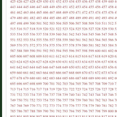
425
426
427
428
429
430
431
432
433
434
435
436
437
438
439
440
4
443
444
445
446
447
448
449
450
451
452
453
454
455
456
457
458
4
461
462
463
464
465
466
467
468
469
470
471
472
473
474
475
476
4
479
480
481
482
483
484
485
486
487
488
489
490
491
492
493
494
4
497
498
499
500
501
502
503
504
505
506
507
508
509
510
511
512
5
515
516
517
518
519
520
521
522
523
524
525
526
527
528
529
530
5
533
534
535
536
537
538
539
540
541
542
543
544
545
546
547
548
5
551
552
553
554
555
556
557
558
559
560
561
562
563
564
565
566
5
569
570
571
572
573
574
575
576
577
578
579
580
581
582
583
584
5
587
588
589
590
591
592
593
594
595
596
597
598
599
600
601
602
6
605
606
607
608
609
610
611
612
613
614
615
616
617
618
619
620
6
623
624
625
626
627
628
629
630
631
632
633
634
635
636
637
638
6
641
642
643
644
645
646
647
648
649
650
651
652
653
654
655
656
6
659
660
661
662
663
664
665
666
667
668
669
670
671
672
673
674
6
677
678
679
680
681
682
683
684
685
686
687
688
689
690
691
692
6
695
696
697
698
699
700
701
702
703
704
705
706
707
708
709
710
7
713
714
715
716
717
718
719
720
721
722
723
724
725
726
727
728
7
731
732
733
734
735
736
737
738
739
740
741
742
743
744
745
746
7
749
750
751
752
753
754
755
756
757
758
759
760
761
762
763
764
7
767
768
769
770
771
772
773
774
775
776
777
778
779
780
781
782
7
785
786
787
788
789
790
791
792
793
794
795
796
797
798
799
800
8
803
804
805
806
807
808
809
810
811
812
813
814
815
816
817
818
8