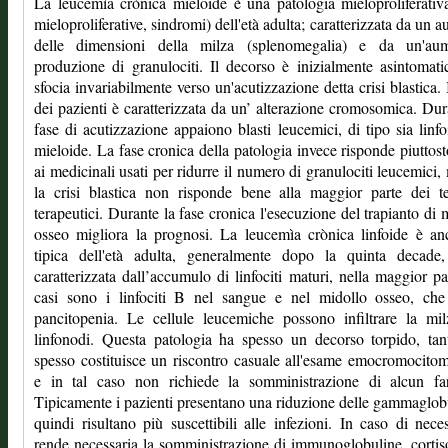
La leucemìa crònica mieloide è una patologia mieloproliferativ
mieloproliferative, sindromi) dell'età adulta; caratterizzata da un 
delle dimensioni della milza (splenomegalia) e da un'aum
produzione di granulociti. Il decorso è inizialmente asintomat
sfocia invariabilmente verso un'acutizzazione detta crisi blastica.
dei pazienti è caratterizzata da un’ alterazione cromosomica. Dur
fase di acutizzazione appaiono blasti leucemici, di tipo sia linfo
mieloide. La fase cronica della patologia invece risponde piuttos
ai medicinali usati per ridurre il numero di granulociti leucemici,
la crisi blastica non risponde bene alla maggior parte dei te
terapeutici. Durante la fase cronica l'esecuzione del trapianto di 
osseo migliora la prognosi. La leucemìa crònica linfoide è an
tipica dell'età adulta, generalmente dopo la quinta decade
caratterizzata dall’accumulo di linfociti maturi, nella maggior pa
casi sono i linfociti B nel sangue e nel midollo osseo, che
pancitopenia. Le cellule leucemiche possono infiltrare la mi
linfonodi. Questa patologia ha spesso un decorso torpido, ta
spesso costituisce un riscontro casuale all'esame emocromocitom
e in tal caso non richiede la somministrazione di alcun fa
Tipicamente i pazienti presentano una riduzione delle gammaglob
quindi risultano più suscettibili alle infezioni. In caso di neces
rende necessaria la somministrazione di immunoglobuline, cortis