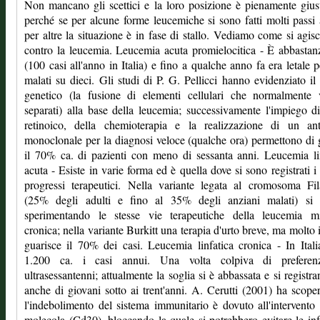
Non mancano gli scettici e la loro posizione è pienamente giust
perché se per alcune forme leucemiche si sono fatti molti passi 
per altre la situazione è in fase di stallo. Vediamo come si agis
contro la leucemia. Leucemia acuta promielocitica - È abbastan
(100 casi all'anno in Italia) e fino a qualche anno fa era letale p
malati su dieci. Gli studi di P. G. Pellicci hanno evidenziato il
genetico (la fusione di elementi cellulari che normalmente 
separati) alla base della leucemia; successivamente l'impiego d
retinoico, della chemioterapia e la realizzazione di un ant
monoclonale per la diagnosi veloce (qualche ora) permettono di 
il 70% ca. di pazienti con meno di sessanta anni. Leucemia li
acuta - Esiste in varie forma ed è quella dove si sono registrati i
progressi terapeutici. Nella variante legata al cromosoma Fil
(25% degli adulti e fino al 35% degli anziani malati) si 
sperimentando le stesse vie terapeutiche della leucemia mi
cronica; nella variante Burkitt una terapia d'urto breve, ma molto 
guarisce il 70% dei casi. Leucemia linfatica cronica - In Ital
1.200 ca. i casi annui. Una volta colpiva di preferen
ultrasessantenni; attualmente la soglia si è abbassata e si registra
anche di giovani sotto ai trent'anni. A. Cerutti (2001) ha scope
l'indebolimento del sistema immunitario è dovuto all'intervento
molecola (Cd30), bloccando la quale si potrebbero evitare le inf