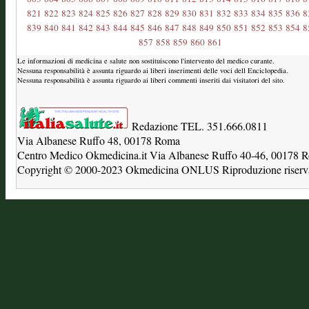
821
822
823
824
825
826
827
828
829
830
831
832
833
834
835
836
8
839
840
841
842
843
844
845
846
847
848
849
850
851
852
853
854
8
857
858
859
860
861
Le informazioni di medicina e salute non sostituiscono l'intervento del medico curante.
Nessuna responsabilità è assunta riguardo ai liberi inserimenti delle voci dell Enciclopedia.
Nessuna responsabilità è assunta riguardo ai liberi commenti inseriti dai visitatori del sito.
Redazione TEL. 351.666.0811
Via Albanese Ruffo 48, 00178 Roma
Centro Medico Okmedicina.it Via Albanese Ruffo 40-46, 00178
Copyright © 2000-2023 Okmedicina ONLUS Riproduzione riservat