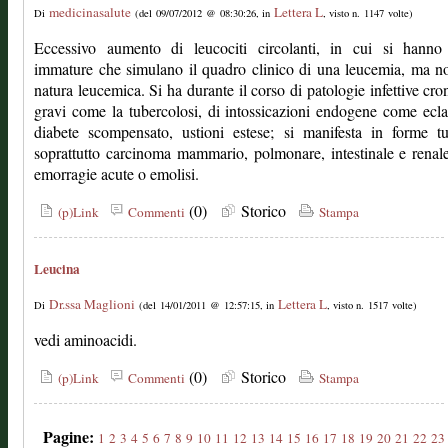
medicinasalute
Lettera L
Di
(del 09/07/2012 @ 08:30:26, in
, visto n. 1147 volte)
Eccessivo aumento di leucociti circolanti, in cui si hanno
immature che simulano il quadro clinico di una leucemia, ma n
natura leucemica. Si ha durante il corso di patologie infettive cro
gravi come la tubercolosi, di intossicazioni endogene come ecl
diabete scompensato, ustioni estese; si manifesta in forme t
soprattutto carcinoma mammario, polmonare, intestinale e renal
emorragie acute o emolisi.
(0)
Storico
(p)Link
Commenti
Stampa
Leucina
Dr.ssa Maglioni
Lettera L
Di
(del 14/01/2011 @ 12:57:15, in
, visto n. 1517 volte)
vedi aminoacidi.
(0)
Storico
(p)Link
Commenti
Stampa
Pagine:
1
2
3
4
5
6
7
8
9
10
11
12
13
14
15
16
17
18
19
20
21
22
23