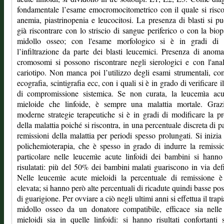
fondamentale l’esame emocromocitometrico con il quale si risc
anemia, piastrinopenia e leucocitosi. La presenza di blasti si p
già riscontrare con lo striscio di sangue periferico o con la biop
midollo osseo; con l'esame morfologico si è in gradi di 
l’infiltrazione da parte dei blasti leucemici. Presenza di anoma
cromosomi si possono riscontrare negli sierologici e con l'anal
cariotipo. Non manca poi l’utilizzo degli esami strumentali, co
ecografia, scintigrafia ecc, con i quali si è in grado di verificare i
di compromissione sistemica. Se non curata, la leucemìa acut
mieloide che linfoide, è sempre una malattia mortale. Grazi
moderne strategie terapeutiche si è in gradi di modificare la p
della malattia poiché si riscontra, in una percentuale discreta di pa
remissioni della malattia per periodi spesso prolungati. Si inizia
polichemioterapia, che è spesso in grado di indurre la remissi
particolare nelle leucemìe acute linfoidi dei bambini si hann
risulatati: più del 50% dei bambini malati guariscono in via defi
Nelle leucemìe acute mieloidi la percentuale di remissione è
elevata; si hanno però alte percentuali di ricadute quindi basse poss
di guarigione. Per ovviare a ciò negli ultimi anni si effettua il trap
midollo osseo da un donatore compatibile, efficace sia nelle
mieloidi sia in quelle linfoidi: si hanno risultati confortanti 