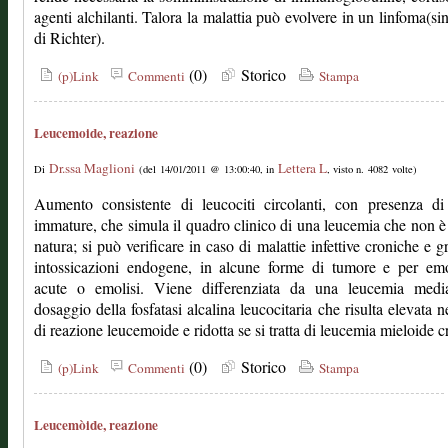
agenti alchilanti. Talora la malattia può evolvere in un linfoma(s
di Richter).
(0)
Storico
(p)Link
Commenti
Stampa
Leucemoide, reazione
Dr.ssa Maglioni
Lettera L
Di
(del 14/01/2011 @ 13:00:40, in
, visto n. 4082 volte)
Aumento consistente di leucociti circolanti, con presenza di
immature, che simula il quadro clinico di una leucemia che non è 
natura; si può verificare in caso di malattie infettive croniche e gr
intossicazioni endogene, in alcune forme di tumore e per emo
acute o emolisi. Viene differenziata da una leucemia media
dosaggio della fosfatasi alcalina leucocitaria che risulta elevata n
di reazione leucemoide e ridotta se si tratta di leucemia mieloide c
(0)
Storico
(p)Link
Commenti
Stampa
Leucemòide, reazione