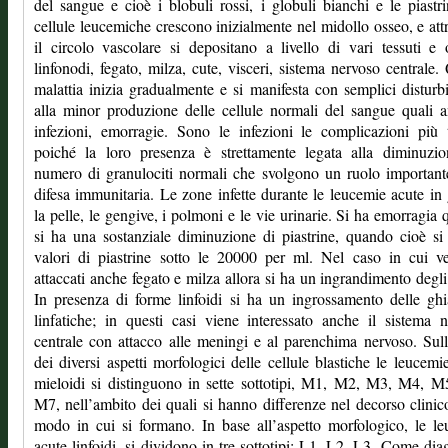
del sangue e cioè i blobuli rossi, i globuli bianchi e le piastr
cellule leucemiche crescono inizialmente nel midollo osseo, e att
il circolo vascolare si depositano a livello di vari tessuti e 
linfonodi, fegato, milza, cute, visceri, sistema nervoso centrale.
malattia inizia gradualmente e si manifesta con semplici disturbi
alla minor produzione delle cellule normali del sangue quali 
infezioni, emorragie. Sono le infezioni le complicazioni più
poiché la loro presenza è strettamente legata alla diminuzio
numero di granulociti normali che svolgono un ruolo important
difesa immunitaria. Le zone infette durante le leucemie acute in
la pelle, le gengive, i polmoni e le vie urinarie. Si ha emorragia
si ha una sostanziale diminuzione di piastrine, quando cioè s
valori di piastrine sotto le 20000 per ml. Nel caso in cui v
attaccati anche fegato e milza allora si ha un ingrandimento degli 
In presenza di forme linfoidi si ha un ingrossamento delle gh
linfatiche; in questi casi viene interessato anche il sistema 
centrale con attacco alle meningi e al parenchima nervoso. Sul
dei diversi aspetti morfologici delle cellule blastiche le leucemi
mieloidi si distinguono in sette sottotipi, M1, M2, M3, M4, 
M7, nell’ambito dei quali si hanno differenze nel decorso clinic
modo in cui si formano. In base all’aspetto morfologico, le l
acute linfoidi, si dividono in tre sottotipi: L1, L2, L3. Come dia