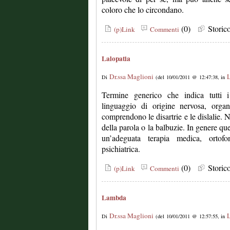
coloro che lo circondano.
(0)
Stori
(p)Link
Commenti
Lalopatia
Dr.ssa Maglioni
L
Di
(del 10/01/2011 @ 12:47:38, in
Termine generico che indica tutti i 
linguaggio di origine nervosa, organ
comprendono le disartrie e le dislalie. N
della parola o la balbuzie. In genere que
un’adeguata terapia medica, ortof
psichiatrica.
(0)
Stori
(p)Link
Commenti
Lambda
Dr.ssa Maglioni
L
Di
(del 10/01/2011 @ 12:57:55, in