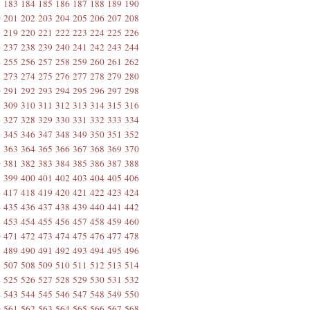
2
183
184
185
186
187
188
189
190
0
201
202
203
204
205
206
207
208
8
219
220
221
222
223
224
225
226
6
237
238
239
240
241
242
243
244
4
255
256
257
258
259
260
261
262
2
273
274
275
276
277
278
279
280
0
291
292
293
294
295
296
297
298
8
309
310
311
312
313
314
315
316
6
327
328
329
330
331
332
333
334
4
345
346
347
348
349
350
351
352
2
363
364
365
366
367
368
369
370
0
381
382
383
384
385
386
387
388
8
399
400
401
402
403
404
405
406
6
417
418
419
420
421
422
423
424
4
435
436
437
438
439
440
441
442
2
453
454
455
456
457
458
459
460
0
471
472
473
474
475
476
477
478
8
489
490
491
492
493
494
495
496
6
507
508
509
510
511
512
513
514
4
525
526
527
528
529
530
531
532
2
543
544
545
546
547
548
549
550
0
561
562
563
564
565
566
567
568