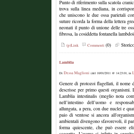
Punto di riferimento sulla scatola cranic
trova sulla linea mediana, in corrispon
che uniscono le due ossa parietali con l
suture ricorda la forma della lettera gr
neonati il punto di unione delle tre 
fibrosa, la cosiddetta fontanella lambdoi
(0)
Stori
(p)Link
Commenti
Lamblia
Dr.ssa Maglioni
L
Di
(del 10/01/2011 @ 14:23:01, in
Genere di protozoi flagellati, il nom
descrisse per primo questi organismi. 
Lamblia intestinalis (meglio nota com
nell’intestino dell’uomo e responsa
allungata, a pera, con due nuclei e quatt
paio di ventose si ancora all'organis
ambientali divengono sfavorevoli, il para
forma quiescente, che può essere eli
soggetto. L’uomo si infetta in seguit