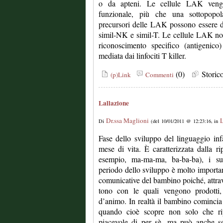
o da apteni. Le cellule LAK veng
funzionale, più che una sottopopolaz
precursori delle LAK possono essere div
simil-NK e simil-T. Le cellule LAK no
riconoscimento specifico (antigenico) 
mediata dai linfociti T killer.
(0)
Stori
(p)Link
Commenti
Lallazione
Dr.ssa Maglioni
L
Di
(del 10/01/2011 @ 12:23:16, in
Fase dello sviluppo del linguaggio infan
mese di vita. È caratterizzata dalla rip
esempio, ma-ma-ma, ba-ba-ba), i suo
periodo dello sviluppo è molto importan
comunicative del bambino poiché, attrave
tono con le quali vengono prodotti, 
d’animo. In realtà il bambino comincia 
quando cioè scopre non solo che ri
piacevole di per sè, ma può anche ser