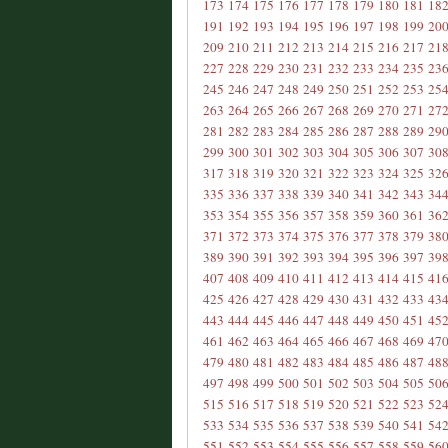
173
174
175
176
177
178
179
180
181
18
191
192
193
194
195
196
197
198
199
20
209
210
211
212
213
214
215
216
217
21
227
228
229
230
231
232
233
234
235
23
245
246
247
248
249
250
251
252
253
25
263
264
265
266
267
268
269
270
271
27
281
282
283
284
285
286
287
288
289
29
299
300
301
302
303
304
305
306
307
30
317
318
319
320
321
322
323
324
325
32
335
336
337
338
339
340
341
342
343
34
353
354
355
356
357
358
359
360
361
36
371
372
373
374
375
376
377
378
379
38
389
390
391
392
393
394
395
396
397
39
407
408
409
410
411
412
413
414
415
41
425
426
427
428
429
430
431
432
433
43
443
444
445
446
447
448
449
450
451
45
461
462
463
464
465
466
467
468
469
47
479
480
481
482
483
484
485
486
487
48
497
498
499
500
501
502
503
504
505
50
515
516
517
518
519
520
521
522
523
52
533
534
535
536
537
538
539
540
541
54
551
552
553
554
555
556
557
558
559
56