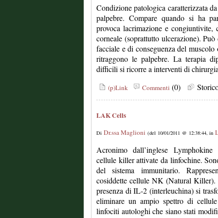
Condizione patologica caratterizzata da 
palpebre. Compare quando si ha para
provoca lacrimazione e congiuntivite,
corneale (soprattutto ulcerazione). Può 
facciale e di conseguenza del muscolo o
ritraggono le palpebre. La terapia di
difficili si ricorre a interventi di chirurgi
(0)
Stori
(p)Link
Commenti
LAK Cells
Dr.ssa Maglioni
L
Di
(del 10/01/2011 @ 12:38:44, in
Acronimo dall’inglese Lymphokine A
cellule killer attivate da linfochine. Son
del sistema immunitario. Rappresen
cosiddette cellule NK (Natural Killer). In
presenza di IL-2 (interleuchina) si trasf
eliminare un ampio spettro di cellul
linfociti autologhi che siano stati modifi