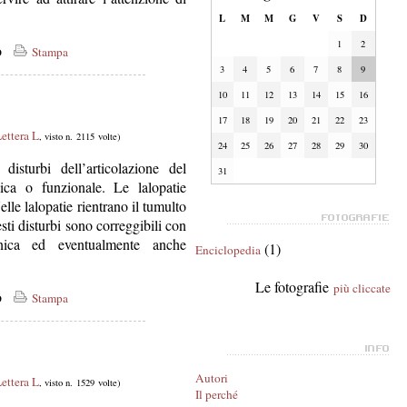
L
M
M
G
V
S
D
1
2
co
Stampa
3
4
5
6
7
8
9
10
11
12
13
14
15
16
17
18
19
20
21
22
23
ettera L
, visto n. 2115 volte)
24
25
26
27
28
29
30
disturbi dell’articolazione del
31
ica o funzionale. Le lalopatie
elle lalopatie rientrano il tumulto
sti disturbi sono correggibili con
onica ed eventualmente anche
(1)
Enciclopedia
Le fotografie
più cliccate
co
Stampa
Autori
ettera L
, visto n. 1529 volte)
Il perché