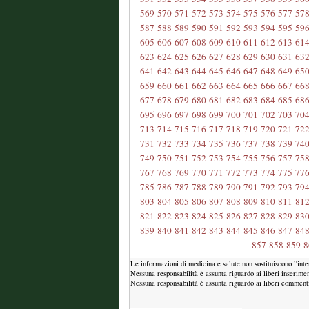
569
570
571
572
573
574
575
576
577
57
587
588
589
590
591
592
593
594
595
59
605
606
607
608
609
610
611
612
613
61
623
624
625
626
627
628
629
630
631
63
641
642
643
644
645
646
647
648
649
65
659
660
661
662
663
664
665
666
667
66
677
678
679
680
681
682
683
684
685
68
695
696
697
698
699
700
701
702
703
70
713
714
715
716
717
718
719
720
721
72
731
732
733
734
735
736
737
738
739
74
749
750
751
752
753
754
755
756
757
75
767
768
769
770
771
772
773
774
775
77
785
786
787
788
789
790
791
792
793
79
803
804
805
806
807
808
809
810
811
81
821
822
823
824
825
826
827
828
829
83
839
840
841
842
843
844
845
846
847
84
857
858
859
8
Le informazioni di medicina e salute non sostituiscono l'int
Nessuna responsabilità è assunta riguardo ai liberi inserimen
Nessuna responsabilità è assunta riguardo ai liberi commenti i