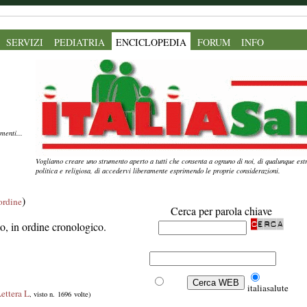
SERVIZI
PEDIATRIA
ENCICLOPEDIA
FORUM
INFO
menti...
Vogliamo creare uno strumento aperto a tutti che consenta a ognuno di noi, di qualunque estr
politica e religiosa, di accedervi liberamente esprimendo le proprie considerazioni.
)
'ordine
Cerca per parola chiave
ito, in ordine cronologico.
Web
italiasalute
ettera L
, visto n. 1696 volte)