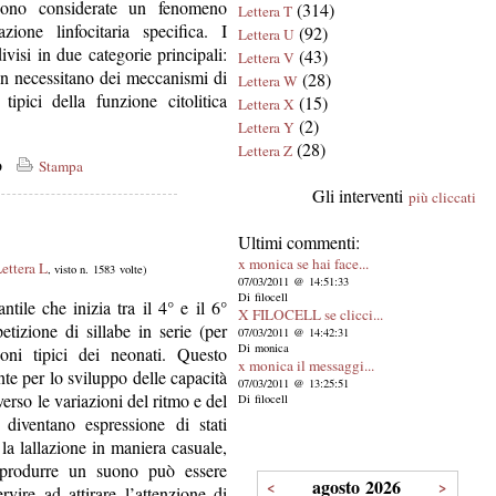
ono considerate un fenomeno
(314)
Lettera T
ione linfocitaria specifica. I
(92)
Lettera U
isi in due categorie principali:
(43)
Lettera V
n necessitano dei meccanismi di
(28)
Lettera W
tipici della funzione citolitica
(15)
Lettera X
(2)
Lettera Y
(28)
Lettera Z
co
Stampa
Gli interventi
più cliccati
Ultimi commenti:
x monica se hai face...
ettera L
, visto n. 1583 volte)
07/03/2011 @ 14:51:33
Di filocell
tile che inizia tra il 4° e il 6°
X FILOCELL se clicci...
etizione di sillabe in serie (per
07/03/2011 @ 14:42:31
Di monica
ni tipici dei neonati. Questo
x monica il messaggi...
te per lo sviluppo delle capacità
07/03/2011 @ 13:25:51
rso le variazioni del ritmo e del
Di filocell
diventano espressione di stati
la lallazione in maniera casuale,
produrre un suono può essere
agosto 2026
<
>
vire ad attirare l’attenzione di