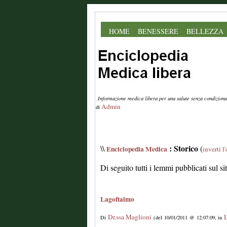
HOME
BENESSERE
BELLEZZA
Informazione medica libera per una salute senza condiziona
Admin
di
: Storico
\\
(
Enciclopedia Medica
inverti l
Di seguito tutti i lemmi pubblicati sul s
Lagoftalmo
Dr.ssa Maglioni
L
Di
(del 10/01/2011 @ 12:07:09, in