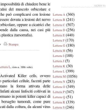
impossibilità di chiudere bene le
lisi del muscolo orbicolare e
 che può complicarsi con lesione
(360)
Lettera A
essere dovuta a lesioni del nervo
(241)
Lettera B
rbicolare, oppure a cicatrici che
(507)
Lettera C
pende dalla causa, nei casi più
(256)
Lettera D
a plastica (tarsorrafia).
(440)
Lettera E
(170)
Lettera F
co
Stampa
(180)
Lettera G
(56)
Lettera H
(188)
Lettera I
(5)
Lettera J
(30)
Lettera K
ettera L
, visto n. 3886 volte)
(399)
Lettera L
ctivated Killer cells, ovvero
(1056)
Lettera M
o particolari cellule, facenti parte
(283)
Lettera N
tano la forma attivata delle
(349)
Lettera O
fatti alcuni linfociti coltivati in
(347)
Lettera P
ormano in potenti killer capaci di
(51)
Lettera Q
e bersaglio tumorali, come pure
(339)
Lettera R
cati dalla coltura, da alcuni virus
(246)
Lettera S