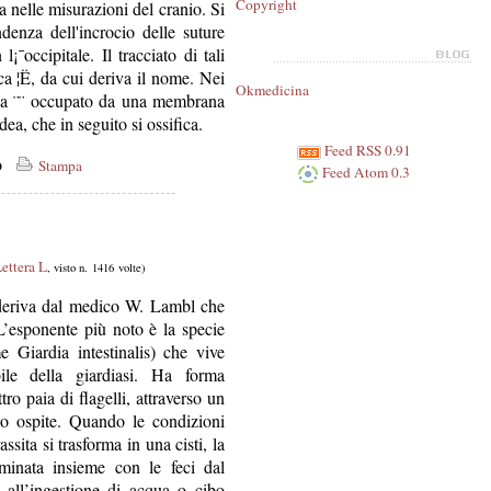
Copyright
a nelle misurazioni del cranio. Si
denza dell'incrocio delle suture
¡¯occipitale. Il tracciato di tali
eca ¦Ë, da cui deriva il nome. Nei
Okmedicina
ossa ¨¨ occupato da una membrana
dea, che in seguito si ossifica.
Feed RSS 0.91
co
Stampa
Feed Atom 0.3
ettera L
, visto n. 1416 volte)
e deriva dal medico W. Lambl che
L’esponente più noto è la specie
e Giardia intestinalis) che vive
bile della giardiasi. Ha forma
ro paia di flagelli, attraverso un
mo ospite. Quando le condizioni
ssita si trasforma in una cisti, la
minata insieme con le feci dal
o all’ingestione di acqua o cibo