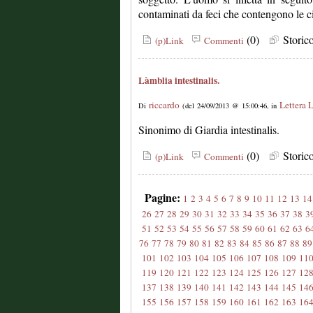
contaminati da feci che contengono le cis
(0)
Stori
(p)Link
Commenti
Làmblia intestinalis.
riccardo
Lettera 
Di
(del 24/09/2013 @ 15:00:46, in
Sinonimo di Giardia intestinalis.
(0)
Stori
(p)Link
Commenti
Pagine:
1
2
3
4
5
6
7
8
9
10
11
12
13
14
26
27
28
29
30
31
32
33
34
35
36
37
38
3
51
52
53
54
55
56
57
58
59
60
61
62
63
6
76
77
78
79
80
81
82
83
84
85
86
87
88
89
101
102
103
104
105
106
107
108
109
11
119
120
121
122
123
124
125
126
127
12
137
138
139
140
141
142
143
144
145
14
155
156
157
158
159
160
161
162
163
16