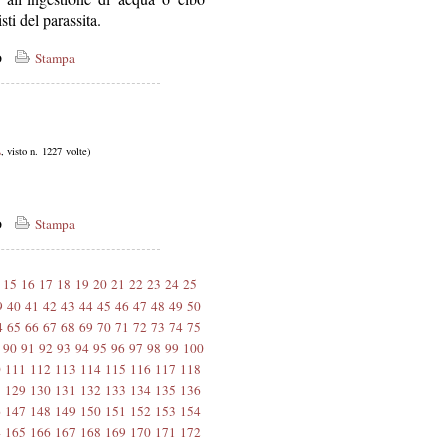
ti del parassita.
co
Stampa
L
, visto n. 1227 volte)
co
Stampa
15
16
17
18
19
20
21
22
23
24
25
9
40
41
42
43
44
45
46
47
48
49
50
4
65
66
67
68
69
70
71
72
73
74
75
90
91
92
93
94
95
96
97
98
99
100
0
111
112
113
114
115
116
117
118
8
129
130
131
132
133
134
135
136
6
147
148
149
150
151
152
153
154
4
165
166
167
168
169
170
171
172