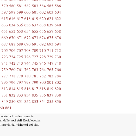
8
579
580
581
582
583
584
585
586
6
597
598
599
600
601
602
603
604
4
615
616
617
618
619
620
621
622
2
633
634
635
636
637
638
639
640
0
651
652
653
654
655
656
657
658
8
669
670
671
672
673
674
675
676
6
687
688
689
690
691
692
693
694
4
705
706
707
708
709
710
711
712
2
723
724
725
726
727
728
729
730
0
741
742
743
744
745
746
747
748
8
759
760
761
762
763
764
765
766
6
777
778
779
780
781
782
783
784
4
795
796
797
798
799
800
801
802
2
813
814
815
816
817
818
819
820
0
831
832
833
834
835
836
837
838
8
849
850
851
852
853
854
855
856
60
861
ervento del medico curante.
ti delle voci dell Enciclopedia.
nseriti dai visitatori del sito.