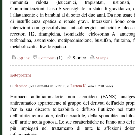
immunità ridotta (leucemici, trapiantati, ustionati,
Controindicazioni L'uso è sconsigliato in stato di gravidanza, 
l'allattamento e in bambini al di sotto dei due anni. Da non usare 
di insufficienza epatica e renale gravi. Interazioni Sono con
interazioni con griseofulvina, anticolinergici, antiacidi e blocca
recettori H2, rifampicina, isomiazide, ciclosorina A, anticoag
terfenadina, astemizolo, metilprednisolone, busulfan, finitoina, 
metabolizzati a livello epatico.
(1)
Storico
(p)Link
Commenti
Stampa
Ketoprofene
dr.psico
Lettera K
Di
(del 15/07/2014 @ 17:22:10, in
, visto n. 2801 volte)
Farmaco antinfiammatorio non steroideo (FANS) analge
antireumatico appartenente al gruppo dei derivati dell'acido prop
Per la sua discreta tollerabilità è diffuso l’utilizzo nel trat
dell’artrite reumatoide, dell’osteoartrite, della spondilite anchilo
dell’ artrite acuta gottosa. Le sue caratteristiche ne fanno uno dei 
più impiegati nel trattamento di tutte le affezioni dolo
infiammatorie