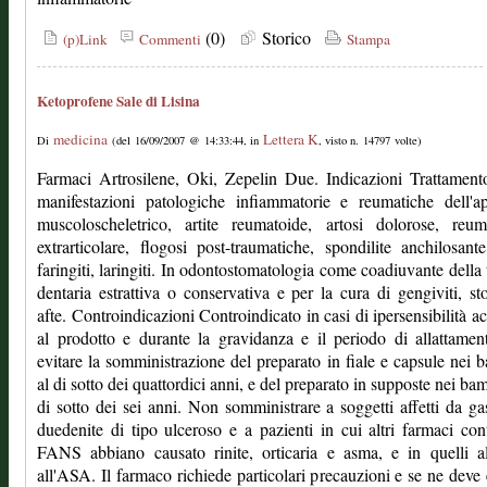
(0)
Storico
(p)Link
Commenti
Stampa
Ketoprofene Sale di Lisina
medicina
Lettera K
Di
(del 16/09/2007 @ 14:33:44, in
, visto n. 14797 volte)
Farmaci Artrosilene, Oki, Zepelin Due. Indicazioni Trattament
manifestazioni patologiche infiammatorie e reumatiche dell'a
muscoloscheletrico, artite reumatoide, artosi dolorose, reum
extrarticolare, flogosi post-traumatiche, spondilite anchilosante,
faringiti, laringiti. In odontostomatologia come coadiuvante della 
dentaria estrattiva o conservativa e per la cura di gengiviti, sto
afte. Controindicazioni Controindicato in casi di ipersensibilità ac
al prodotto e durante la gravidanza e il periodo di allattame
evitare la somministrazione del preparato in fiale e capsule nei 
al di sotto dei quattordici anni, e del preparato in supposte nei bam
di sotto dei sei anni. Non somministrare a soggetti affetti da gas
duedenite di tipo ulceroso e a pazienti in cui altri farmaci con
FANS abbiano causato rinite, orticaria e asma, e in quelli al
all'ASA. Il farmaco richiede particolari precauzioni e se ne deve 