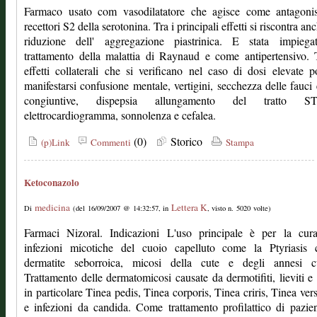
Farmaco usato com vasodilatatore che agisce come antagonis
recettori S2 della serotonina. Tra i principali effetti si riscontra a
riduzione dell' aggregazione piastrinica. E stata impiega
trattamento della malattia di Raynaud e come antipertensivo. 
effetti collaterali che si verificano nel caso di dosi elevate 
manifestarsi confusione mentale, vertigini, secchezza delle fauci 
congiuntive, dispepsia allungamento del tratto S
elettrocardiogramma, sonnolenza e cefalea.
(0)
Storico
(p)Link
Commenti
Stampa
Ketoconazolo
medicina
Lettera K
Di
(del 16/09/2007 @ 14:32:57, in
, visto n. 5020 volte)
Farmaci Nizoral. Indicazioni L'uso principale è per la cura
infezioni micotiche del cuoio capelluto come la Ptyriasis ca
dermatite seborroica, micosi della cute e degli annesi cu
Trattamento delle dermatomicosi causate da dermotifiti, lieviti e
in particolare Tinea pedis, Tinea corporis, Tinea criris, Tinea ver
e infezioni da candida. Come trattamento profilattico di pazie