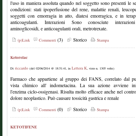
l'uso in maniera assoluta quando nel soggetto sono presenti le s
condizioni: stati ipoperfusione del rene, malattie renali, leucop
soggetti con emorragia in atto, diatesi emorragica, e in tera
anticoagulanti. Interazioni Sono conosciute interazio
aminoglicosidi, e anticoagulanti orali, metrotrexate.
(3)
Storico
(p)Link
Commenti
Stampa
Ketorolac
riccardo
Lettera K
Di
(del 02/06/2014 @ 18:51:41, in
, visto n. 1305 volte)
Farmaco che appartiene al gruppo dei FANS, correlato dal pu
vista chimico all' indometacina. La sua azione avviene in
l'enzima ciclo-ossigenasi. Risulta molto efficace anche nel contro
dolore neoplastico. Può causare tossicità gastrica e renale
(0)
Storico
(p)Link
Commenti
Stampa
KETOTIFENE