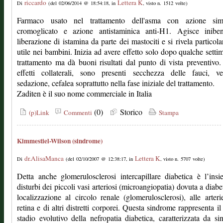
riccardo
Lettera K
Di
(del 02/06/2014 @ 18:54:18, in
, visto n. 1512 volte)
Farmaco usato nel trattamento dell'asma con azione sim
cromoglicato e azione antistaminica anti-H1. Agisce inibe
liberazione di istamina da parte dei mastociti e si rivela particol
utile nei bambini. Inizia ad avere effetto solo dopo qualche setti
trattamento ma dà buoni risultati dal punto di vista preventivo. 
effetti collaterali, sono presenti secchezza delle fauci, ver
sedazione, cefalea soprattutto nella fase iniziale del trattamento.
Zaditen è il suo nome commerciale in Italia
(0)
Storico
(p)Link
Commenti
Stampa
Kimmestiel-Wilson (sindrome)
dr.AlisaManca
Lettera K
Di
(del 02/10/2007 @ 12:38:17, in
, visto n. 5707 volte)
Detta anche glomerulosclerosi intercapillare diabetica è l’ins
disturbi dei piccoli vasi arteriosi (microangiopatia) dovuta a diabe
localizzazione al circolo renale (glomerulosclerosi), alle arteri
retina e di altri distretti corporei. Questa sindrome rappresenta il
stadio evolutivo della nefropatia diabetica, caratterizzata da s