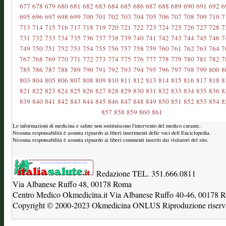
677
678
679
680
681
682
683
684
685
686
687
688
689
690
691
692
6
695
696
697
698
699
700
701
702
703
704
705
706
707
708
709
710
7
713
714
715
716
717
718
719
720
721
722
723
724
725
726
727
728
7
731
732
733
734
735
736
737
738
739
740
741
742
743
744
745
746
7
749
750
751
752
753
754
755
756
757
758
759
760
761
762
763
764
7
767
768
769
770
771
772
773
774
775
776
777
778
779
780
781
782
7
785
786
787
788
789
790
791
792
793
794
795
796
797
798
799
800
8
803
804
805
806
807
808
809
810
811
812
813
814
815
816
817
818
8
821
822
823
824
825
826
827
828
829
830
831
832
833
834
835
836
8
839
840
841
842
843
844
845
846
847
848
849
850
851
852
853
854
8
857
858
859
860
861
Le informazioni di medicina e salute non sostituiscono l'intervento del medico curante.
Nessuna responsabilità è assunta riguardo ai liberi inserimenti delle voci dell Enciclopedia.
Nessuna responsabilità è assunta riguardo ai liberi commenti inseriti dai visitatori del sito.
Redazione TEL. 351.666.0811
Via Albanese Ruffo 48, 00178 Roma
Centro Medico Okmedicina.it Via Albanese Ruffo 40-46, 00178
Copyright © 2000-2023 Okmedicina ONLUS Riproduzione riservat