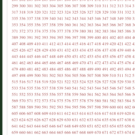
299
300
301
302
303
304
305
306
307
308
309
310
311
312
313
314
3
317
318
319
320
321
322
323
324
325
326
327
328
329
330
331
332
3
335
336
337
338
339
340
341
342
343
344
345
346
347
348
349
350
3
353
354
355
356
357
358
359
360
361
362
363
364
365
366
367
368
3
371
372
373
374
375
376
377
378
379
380
381
382
383
384
385
386
3
389
390
391
392
393
394
395
396
397
398
399
400
401
402
403
404
4
407
408
409
410
411
412
413
414
415
416
417
418
419
420
421
422
4
425
426
427
428
429
430
431
432
433
434
435
436
437
438
439
440
4
443
444
445
446
447
448
449
450
451
452
453
454
455
456
457
458
4
461
462
463
464
465
466
467
468
469
470
471
472
473
474
475
476
4
479
480
481
482
483
484
485
486
487
488
489
490
491
492
493
494
4
497
498
499
500
501
502
503
504
505
506
507
508
509
510
511
512
5
515
516
517
518
519
520
521
522
523
524
525
526
527
528
529
530
5
533
534
535
536
537
538
539
540
541
542
543
544
545
546
547
548
5
551
552
553
554
555
556
557
558
559
560
561
562
563
564
565
566
5
569
570
571
572
573
574
575
576
577
578
579
580
581
582
583
584
5
587
588
589
590
591
592
593
594
595
596
597
598
599
600
601
602
6
605
606
607
608
609
610
611
612
613
614
615
616
617
618
619
620
6
623
624
625
626
627
628
629
630
631
632
633
634
635
636
637
638
6
641
642
643
644
645
646
647
648
649
650
651
652
653
654
655
656
6
659
660
661
662
663
664
665
666
667
668
669
670
671
672
673
674
6