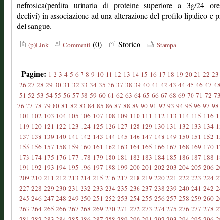
nefrosica(perdita urinaria di proteine superiore a 3g/24 ore
declivi) in associazione ad una alterazione del profilo lipidico e p
del sangue.
(0)
Storico
(p)Link
Commenti
Stampa
Pagine:
1
2
3
4
5
6
7
8
9
10
11
12
13
14
15
16
17
18
19
20
21
22
23
26
27
28
29
30
31
32
33
34
35
36
37
38
39
40
41
42
43
44
45
46
47
4
51
52
53
54
55
56
57
58
59
60
61
62
63
64
65
66
67
68
69
70
71
72
7
76
77
78
79
80
81
82
83
84
85
86
87
88
89
90
91
92
93
94
95
96
97
98
101
102
103
104
105
106
107
108
109
110
111
112
113
114
115
116
1
119
120
121
122
123
124
125
126
127
128
129
130
131
132
133
134
1
137
138
139
140
141
142
143
144
145
146
147
148
149
150
151
152
1
155
156
157
158
159
160
161
162
163
164
165
166
167
168
169
170
1
173
174
175
176
177
178
179
180
181
182
183
184
185
186
187
188
1
191
192
193
194
195
196
197
198
199
200
201
202
203
204
205
206
2
209
210
211
212
213
214
215
216
217
218
219
220
221
222
223
224
2
227
228
229
230
231
232
233
234
235
236
237
238
239
240
241
242
2
245
246
247
248
249
250
251
252
253
254
255
256
257
258
259
260
2
263
264
265
266
267
268
269
270
271
272
273
274
275
276
277
278
2
281
282
283
284
285
286
287
288
289
290
291
292
293
294
295
296
2