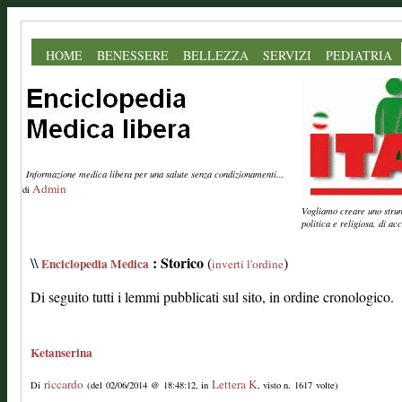
HOME
BENESSERE
BELLEZZA
SERVIZI
PEDIATRIA
Informazione medica libera per una salute senza condizionamenti...
Admin
di
Vogliamo creare uno strume
politica e religiosa, di a
: Storico
\\
(
)
Enciclopedia Medica
inverti l'ordine
Di seguito tutti i lemmi pubblicati sul sito, in ordine cronologico.
Ketanserina
riccardo
Lettera K
Di
(del 02/06/2014 @ 18:48:12, in
, visto n. 1617 volte)