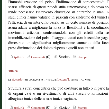
l'immobilizzazione del polso, l'infiltrazione di corticosteroidi. 
scarsa efficacia di questi rimedi sulla sintomatologia dolorosa sp
rende necessario l'intervento chirurgico su entrambe le mani. 
studi clinici hanno valutato in pazienti con sindrome del tunnel 
l'efficacia di un intervento basato su un certo numero di posizio
asana adatte a migliorare la forza la flessibilità e la coordinazi
movimenti articolari confrontandola con gli effetti della se
immobilizzazione del polso. I soggetti curati con le tecniche yog
dimostrato un significativo miglioramento aumento della forz
presa diminuzione del dolore rispetto a quelli non trattati.
(0)
Storico
(p)Link
Commenti
Stampa
Tunica
riccardo
Lettera T
Di
(del 06/05/2014 @ 17:41:00, in
, visto n. 1707 volte)
Struttura a strati concentrici che può costituire in tutto o in parte l
di organi cavi o un rivestimento di altri visceri o formazioni
albuginea tunica delle arterie tunica vaginale.
(0)
Storico
(p)Link
Commenti
Stampa