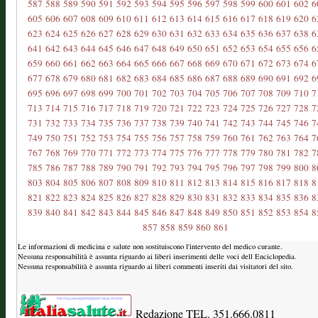
587
588
589
590
591
592
593
594
595
596
597
598
599
600
601
602
6
605
606
607
608
609
610
611
612
613
614
615
616
617
618
619
620
6
623
624
625
626
627
628
629
630
631
632
633
634
635
636
637
638
6
641
642
643
644
645
646
647
648
649
650
651
652
653
654
655
656
6
659
660
661
662
663
664
665
666
667
668
669
670
671
672
673
674
6
677
678
679
680
681
682
683
684
685
686
687
688
689
690
691
692
6
695
696
697
698
699
700
701
702
703
704
705
706
707
708
709
710
7
713
714
715
716
717
718
719
720
721
722
723
724
725
726
727
728
7
731
732
733
734
735
736
737
738
739
740
741
742
743
744
745
746
7
749
750
751
752
753
754
755
756
757
758
759
760
761
762
763
764
7
767
768
769
770
771
772
773
774
775
776
777
778
779
780
781
782
7
785
786
787
788
789
790
791
792
793
794
795
796
797
798
799
800
8
803
804
805
806
807
808
809
810
811
812
813
814
815
816
817
818
8
821
822
823
824
825
826
827
828
829
830
831
832
833
834
835
836
8
839
840
841
842
843
844
845
846
847
848
849
850
851
852
853
854
8
857
858
859
860
861
Le informazioni di medicina e salute non sostituiscono l'intervento del medico curante.
Nessuna responsabilità è assunta riguardo ai liberi inserimenti delle voci dell Enciclopedia.
Nessuna responsabilità è assunta riguardo ai liberi commenti inseriti dai visitatori del sito.
Redazione TEL. 351.666.0811