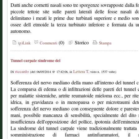
Datti anche cornetti nasali sono tre sporgenze sovrapposte dalla f
piccole tettoie site sulle pareti laterali delle fosse nasali 
delimitano i meati le prime due turbinati superiore e medio son
ossee dell etmoide la terza turbinato inferiore e formata da 
autonomo.
(0)
Storico
(p)Link
Commenti
Stampa
Tunnel carpale sindrome del
riccardo
Lettera T
Di
(del 06/05/2014 @ 17:42:06, in
, visto n. 1537 volte)
Sofferenza del nervo mediano della mano all'interno del tunnel c
La comparsa di edema o di infiltrazioni delle pareti del tunnel 
per malattie sistemiche, artrite reumatoide mieloma ecc., per rit
idrica, in gravidanza o in menopausa o per microtraumi det
sofferenza del nervo mediano con conseguente dolore e parestes
mani, possibile mancanza di sensibilità, specialmente del dito
insufficienza dell'opposizione del pollice, ipotonia dell'eminenza
La sindrome del tunnel carpale viene tradizionalmente trattata
somministrazione di farmaci antinfiammatori, il ri