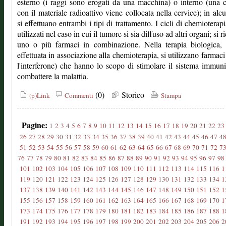
esterno (i raggi sono erogati da una macchina) o interno (una 
con il materiale radioattivo viene collocata nella cervice); in alcu
si effettuano entrambi i tipi di trattamento. I cicli di chemioterap
utilizzati nel caso in cui il tumore si sia diffuso ad altri organi; si r
uno o più farmaci in combinazione. Nella terapia biologica, 
effettuata in associazione alla chemioterapia, si utilizzano farmac
l'interferone) che hanno lo scopo di stimolare il sistema immuni
combattere la malattia.
(0)
Storico
(p)Link
Commenti
Stampa
Pagine:
1
2
3
4
5
6
7
8
9
10
11
12
13
14
15
16
17
18
19
20
21
22
23
26
27
28
29
30
31
32
33
34
35
36
37
38
39
40
41
42
43
44
45
46
47
4
51
52
53
54
55
56
57
58
59
60
61
62
63
64
65
66
67
68
69
70
71
72
7
76
77
78
79
80
81
82
83
84
85
86
87
88
89
90
91
92
93
94
95
96
97
98
101
102
103
104
105
106
107
108
109
110
111
112
113
114
115
116
1
119
120
121
122
123
124
125
126
127
128
129
130
131
132
133
134
1
137
138
139
140
141
142
143
144
145
146
147
148
149
150
151
152
1
155
156
157
158
159
160
161
162
163
164
165
166
167
168
169
170
1
173
174
175
176
177
178
179
180
181
182
183
184
185
186
187
188
1
191
192
193
194
195
196
197
198
199
200
201
202
203
204
205
206
2