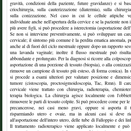
gravità, condizioni della paziente, future gravidanze) e si bas
criochirurgia, sulla cauterizzazione (diatermia), sulla chirurgia
sulla conizzazione. Nel caso in cui le cellule atipiche v
individuate anche nell'apertura della cervice e se la paziente non 
più avere figli, si può procedere a isterectomia (asportazione dell'
Se non si interviene preventivamente, si può sviluppare un ca
cervicale; il sintomo più comune è la perdita ematica anomala, p
anche al di fuori del ciclo mestruale oppure dopo un rapporto ses
una lavanda vaginale; inoltre il flusso mestruale può risult
abbondante e prolungato. Per la diagnosi si ricorre alla colposcop
asportazione di una porzione di tessuto (biopsia), o alla conizzazi
rimuove un campione di tessuto più esteso, di forma conica). In 
si procede a esami ulteriori per valutare posizione e dimensi
tumore (cistoscopia, proctosigmoidoscopia, Tac, Rmn). Il car
cervicale viene trattato con chirurgia, radioterapia, chemiote
terapia biologica. La chirurgia agisce localmente con l'obbiet
rimuovere le parti di tessuto colpite. Si può procedere come per le 
precancerose, nei casi meno gravi, oppure si asporta il 
risparmiando utero e ovaie, ma in alcuni casi si deve ric
all'asportazione dell'intero utero, delle tube di Falloppio e dei lin
Il trattamento radioterapico viene applicato localmente e può