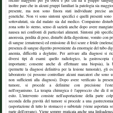
rischio maggiore per gli obesi e per chi ha il gruppo sangui
inoltre pare che in alcuni gruppi familiari la patologia sia maggi
presente, ma non sono finora stati individuate precise an
genetiche. Non vi sono sintomi specifici e quelli presenti sono
sottovalutati, sia dal malato sia dal medico. Compaiono disturb
zona sotto lo sterno, senso di sazietà anche dopo avere mangiat
nausea nei confronti di particolari alimenti. Sintomi più specifi
anoressia, perdita di peso, disturbi della digestione, vomito con p
di sangue (ematemesi) ed emissione di feci scure e fetide (melena)
presenza di sangue digerito proveniente da emorragie del tubo dig
anemia, difficoltà a deglutire. Per arrivare alla diagnosi si ri
diversi tipi di esami: quello radiologico, la gastroscopia (
importante; consente anche di effettuare una biopsia), la b
(permette la diagnosi definitiva per la lesione tumorale), gli e
laboratorio (si possono controllare alcuni marcatori che sono u
non sufficienti alla diagnosi). Dopo avere verificato la prese
tumore, si procede a definirne con precisione l'este
nell'organismo. La terapia chirurgica è l'approccio che dà il m
esito. L'intervento consiste nell'asportazione della parte col
seconda della gravità del tumore si procede a una gastrectomia
(asportazione di tutto lo stomaco) o subtotale (viene asportata s
parte dell'organo). Viene sempre praticata anche una linfoadene