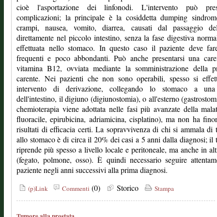
cioè l'asportazione dei linfonodi. L'intervento può pres
complicazioni; la principale è la cosiddetta dumping sindrom
crampi, nausea, vomito, diarrea, causati dal passaggio de
direttamente nel piccolo intestino, senza la fase digestiva norm
effettuata nello stomaco. In questo caso il paziente deve far
frequenti e poco abbondanti. Può anche presentarsi una care
vitamina B12, ovviata mediante la somministrazione della pr
carente. Nei pazienti che non sono operabili, spesso si effe
intervento di derivazione, collegando lo stomaco a una
dell'intestino, il digiuno (digiunostomia), o all'esterno (gastrostom
chemioterapia viene adottata nelle fasi più avanzate della malat
fluoracile, epirubicina, adriamicina, cisplatino), ma non ha fino
risultati di efficacia certi. La sopravvivenza di chi si ammala di
allo stomaco è di circa il 20% dei casi a 5 anni dalla diagnosi; il
riprende più spesso a livello locale e peritoneale, ma anche in alt
(fegato, polmone, osso). È quindi necessario seguire attentam
paziente negli anni successivi alla prima diagnosi.
(0)
Storico
(p)Link
Commenti
Stampa
Tumore alla prostata