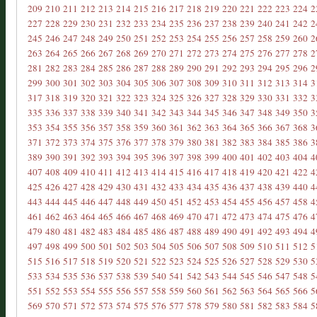
209
210
211
212
213
214
215
216
217
218
219
220
221
222
223
224
2
227
228
229
230
231
232
233
234
235
236
237
238
239
240
241
242
2
245
246
247
248
249
250
251
252
253
254
255
256
257
258
259
260
2
263
264
265
266
267
268
269
270
271
272
273
274
275
276
277
278
2
281
282
283
284
285
286
287
288
289
290
291
292
293
294
295
296
2
299
300
301
302
303
304
305
306
307
308
309
310
311
312
313
314
3
317
318
319
320
321
322
323
324
325
326
327
328
329
330
331
332
3
335
336
337
338
339
340
341
342
343
344
345
346
347
348
349
350
3
353
354
355
356
357
358
359
360
361
362
363
364
365
366
367
368
3
371
372
373
374
375
376
377
378
379
380
381
382
383
384
385
386
3
389
390
391
392
393
394
395
396
397
398
399
400
401
402
403
404
4
407
408
409
410
411
412
413
414
415
416
417
418
419
420
421
422
4
425
426
427
428
429
430
431
432
433
434
435
436
437
438
439
440
4
443
444
445
446
447
448
449
450
451
452
453
454
455
456
457
458
4
461
462
463
464
465
466
467
468
469
470
471
472
473
474
475
476
4
479
480
481
482
483
484
485
486
487
488
489
490
491
492
493
494
4
497
498
499
500
501
502
503
504
505
506
507
508
509
510
511
512
5
515
516
517
518
519
520
521
522
523
524
525
526
527
528
529
530
5
533
534
535
536
537
538
539
540
541
542
543
544
545
546
547
548
5
551
552
553
554
555
556
557
558
559
560
561
562
563
564
565
566
5
569
570
571
572
573
574
575
576
577
578
579
580
581
582
583
584
5