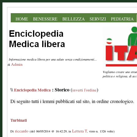
HOME
BENESSERE
BELLEZZA
SERVIZI
PEDIATRIA
Informazione medica libera per una salute senza condizionamenti...
Admin
di
Vogliamo creare uno strume
politica e religiosa, di a
: Storico
\\
(
)
Enciclopedia Medica
inverti l'ordine
Di seguito tutti i lemmi pubblicati sul sito, in ordine cronologico.
Turbinati
riccardo
Lettera T
Di
(del 06/05/2014 @ 16:42:29, in
, visto n. 1326 volte)