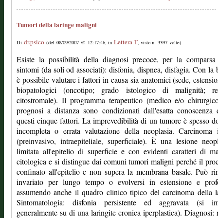
Tumori della laringe maligni
dr.psico
Lettera T
Di
(del 08/09/2007 @ 12:17:46, in
, visto n. 3397 volte)
Esiste la possibilità della diagnosi precoce, per la comparsa
sintomi (da soli od associati): disfonia, dispnea, disfagia. Con la 
è possibile valutare i fattori in causa sia anatomici (sede, estensio
biopatologici (oncotipo; grado istologico di malignità; re
citostromale). Il programma terapeutico (medico e/o chirurgic
prognosi a distanza sono condizionati dall'esatta conoscenza d
questi cinque fattori. La imprevedibilità di un tumore è spesso d
incompleta o errata valutazione della neoplasia. Carcinoma i
(preinvasivo, intraepiteliale, superficiale). È una lesione neopl
limitata all'epitelio di superficie e con evidenti caratteri di ma
citologica e si distingue dai comuni tumori maligni perché il pro
confinato all'epitelio e non supera la membrana basale. Può r
invariato per lungo tempo o evolversi in estensione e profo
assumendo anche il quadro clinico tipico del carcinoma della l
Sintomatologia: disfonia persistente ed aggravata (si im
generalmente su di una laringite cronica iperplastica). Diagnosi: 