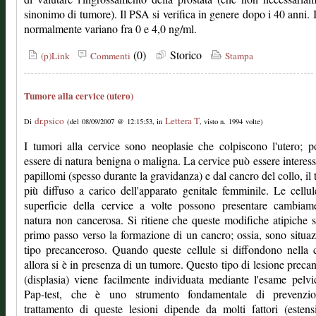
sinonimo di tumore). Il PSA si verifica in genere dopo i 40 anni. I
normalmente variano fra 0 e 4,0 ng/ml.
(0)
Storico
(p)Link
Commenti
Stampa
Tumore alla cervice (utero)
dr.psico
Lettera T
Di
(del 08/09/2007 @ 12:15:53, in
, visto n. 1994 volte)
I tumori alla cervice sono neoplasie che colpiscono l'utero; 
essere di natura benigna o maligna. La cervice può essere interess
papillomi (spesso durante la gravidanza) e dal cancro del collo, il
più diffuso a carico dell'apparato genitale femminile. Le cellul
superficie della cervice a volte possono presentare cambiame
natura non cancerosa. Si ritiene che queste modifiche atipiche s
primo passo verso la formazione di un cancro; ossia, sono situaz
tipo precanceroso. Quando queste cellule si diffondono nella 
allora si è in presenza di un tumore. Questo tipo di lesione preca
(displasia) viene facilmente individuata mediante l'esame pelvi
Pap-test, che è uno strumento fondamentale di prevenzio
trattamento di queste lesioni dipende da molti fattori (esten