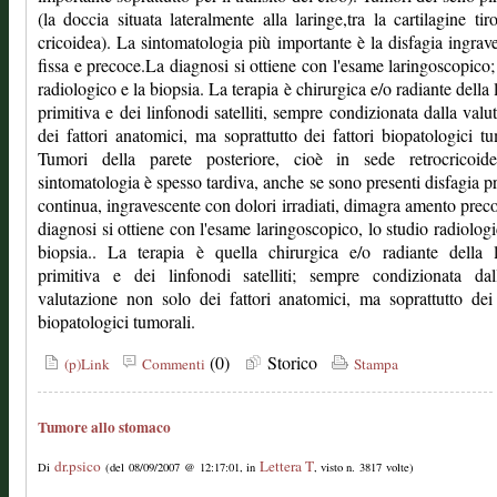
(la doccia situata lateralmente alla laringe,tra la cartilagine tir
cricoidea). La sintomatologia più importante è la disfagia ingrav
fissa e precoce.La diagnosi si ottiene con l'esame laringoscopico;
radiologico e la biopsia. La terapia è chirurgica e/o radiante della 
primitiva e dei linfonodi satelliti, sempre condizionata dalla valu
dei fattori anatomici, ma soprattutto dei fattori biopatologici tu
Tumori della parete posteriore, cioè in sede retrocricoid
sintomatologia è spesso tardiva, anche se sono presenti disfagia p
continua, ingravescente con dolori irradiati, dimagra amento prec
diagnosi si ottiene con l'esame laringoscopico, lo studio radiologi
biopsia.. La terapia è quella chirurgica e/o radiante della 
primitiva e dei linfonodi satelliti; sempre condizionata dall
valutazione non solo dei fattori anatomici, ma soprattutto dei 
biopatologici tumorali.
(0)
Storico
(p)Link
Commenti
Stampa
Tumore allo stomaco
dr.psico
Lettera T
Di
(del 08/09/2007 @ 12:17:01, in
, visto n. 3817 volte)