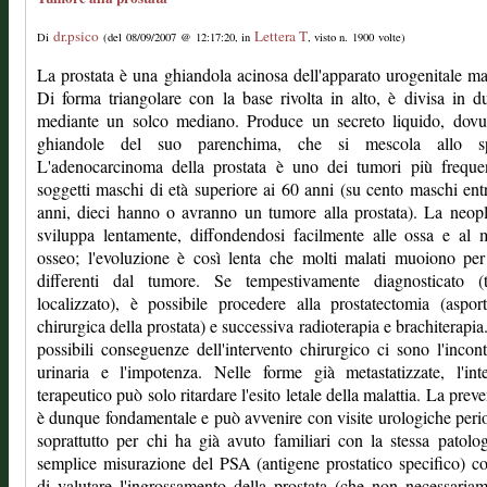
dr.psico
Lettera T
Di
(del 08/09/2007 @ 12:17:20, in
, visto n. 1900 volte)
La prostata è una ghiandola acinosa dell'apparato urogenitale ma
Di forma triangolare con la base rivolta in alto, è divisa in d
mediante un solco mediano. Produce un secreto liquido, dovut
ghiandole del suo parenchima, che si mescola allo s
L'adenocarcinoma della prostata è uno dei tumori più frequen
soggetti maschi di età superiore ai 60 anni (su cento maschi ent
anni, dieci hanno o avranno un tumore alla prostata). La neopl
sviluppa lentamente, diffondendosi facilmente alle ossa e al 
osseo; l'evoluzione è così lenta che molti malati muoiono pe
differenti dal tumore. Se tempestivamente diagnosticato (
localizzato), è possibile procedere alla prostatectomia (aspor
chirurgica della prostata) e successiva radioterapia e brachiterapia.
possibili conseguenze dell'intervento chirurgico ci sono l'incon
urinaria e l'impotenza. Nelle forme già metastatizzate, l'int
terapeutico può solo ritardare l'esito letale della malattia. La prev
è dunque fondamentale e può avvenire con visite urologiche peri
soprattutto per chi ha già avuto familiari con la stessa patolo
semplice misurazione del PSA (antigene prostatico specifico) c
di valutare l'ingrossamento della prostata (che non necessaria