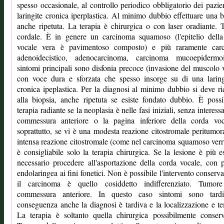
spesso occasionale, al controllo periodico obbligatorio dei pazie
laringite cronica iperplastica. Al minimo dubbio effettuare una b
anche ripetuta. La terapia è chirurgica o con laser oradiante.
cordale. È in genere un carcinoma squamoso (l'epitelio della
vocale vera è pavimentoso composto) e più raramente car
adenoidecistico, adenocarcinoma, carcinoma mucoepidermo
sintomi principali sono disfonia precoce (invasione del muscolo 
con voce dura e sforzata che spesso insorge su di una laring
cronica ipeplastica. Per la diagnosi al minimo dubbio si deve ri
alla biopsia, anche ripetuta se esiste fondato dubbio. È possi
terapia radiante se la neoplasia è nelle fasi iniziali, senza interess
commessura anteriore o la pagina inferiore della corda voc
soprattutto, se vi è una modesta reazione citostromale peritumor
intensa reazione citostromale (come nel carcinoma squamoso ver
è consigliabile solo la terapia chirurgica. Se la lesione è più e
necessario procedere all'asportazione della corda vocale, con p
endolaringea ai fini fonetici. Non è possibile l'intervento conserva
il carcinoma è quello cosiddetto indifferenziato. Tumore
commessura anteriore. In questo caso sintomi sono tardi
conseguenza anche la diagnosi è tardiva e la localizzazione e te
La terapia è soltanto quella chirurgica possibilmente conserv