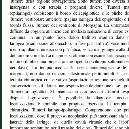
Tumore della regione sovraglottica. Sono tumori con diversa 
insorgenza e con terapia e prognosi diverse. Tumori mar
(epilaringei) colpiscono il bordo dell'epiglottide e le pliche del
Tumore vestibolare anteriore (pagina laringea dell'epiglottide) e l
(corda falsa). Tumore del ventricolo di Morgagni. La sintomato
difficile da cogliere all'inizio con modesta sensazione di corpo es
continua, in un punto fisso, dolori trafittivi irradiati dalla 
laringea (irradiazione all'orecchio, in fase più tardiva), voce modi
meno squillante, emessa con più fatica, senza mai giungere alla d
del tumore cordale. La diagnosi si ottiene con esame laringoscopi
minimo dubbio una biopsia anche ripetuta (sviluppo sottomucos
neoplasia). La terapia medica è base chemioterapica se le l
marginali, non danno reazioni citostromale peritumorali; in cas
terapia chirurgica conservativa (asportazione regione sovraglott
conservazione di fonazione-respirazione-deglutizione) se pos
Tumori sottoglottici. Si manifestano con precoci disturbi respi
dispnea ingravescente. È possibile la diagnosi: preco
localizzazione è temibile con prognosi riservata. La terapia
chirurgica. Tumori laringo-ipofaringei. Comprendono due prin
localizzazioni, dove il processo neoplastico può interessare sia la
laterale della laringe, sia quella cavità virtuale che è l'ipof
importante soprattutto per il transito del cibo). Tumori del seno pi