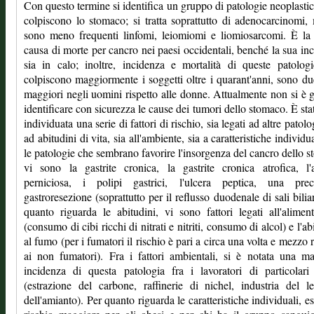
Con questo termine si identifica un gruppo di patologie neoplasti
colpiscono lo stomaco; si tratta soprattutto di adenocarcinomi,
sono meno frequenti linfomi, leiomiomi e liomiosarcomi. È la
causa di morte per cancro nei paesi occidentali, benché la sua in
sia in calo; inoltre, incidenza e mortalità di queste patolog
colpiscono maggiormente i soggetti oltre i quarant'anni, sono du
maggiori negli uomini rispetto alle donne. Attualmente non si è g
identificare con sicurezza le cause dei tumori dello stomaco. È sta
individuata una serie di fattori di rischio, sia legati ad altre patolo
ad abitudini di vita, sia all'ambiente, sia a caratteristiche individu
le patologie che sembrano favorire l'insorgenza del cancro dello 
vi sono la gastrite cronica, la gastrite cronica atrofica, l
perniciosa, i polipi gastrici, l'ulcera peptica, una prec
gastroresezione (soprattutto per il reflusso duodenale di sali biliar
quanto riguarda le abitudini, vi sono fattori legati all'alimen
(consumo di cibi ricchi di nitrati e nitriti, consumo di alcol) e l'ab
al fumo (per i fumatori il rischio è pari a circa una volta e mezzo r
ai non fumatori). Fra i fattori ambientali, si è notata una m
incidenza di questa patologia fra i lavoratori di particolari 
(estrazione del carbone, raffinerie di nichel, industria del 
dell'amianto). Per quanto riguarda le caratteristiche individuali, es