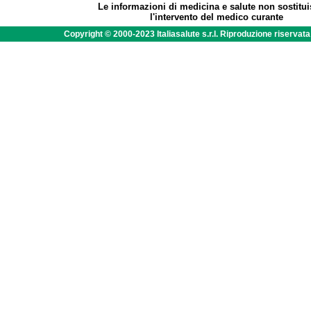
Le informazioni di medicina e salute non sostitu
l'intervento del medico curante
Copyright © 2000-2023 Italiasalute s.r.l. Riproduzione riservat