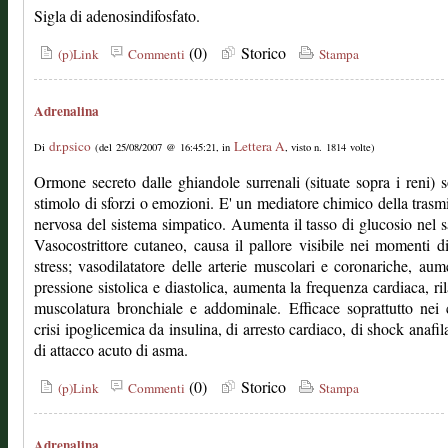
Sigla di adenosindifosfato.
(0)
Storico
(p)Link
Commenti
Stampa
Adrenalina
dr.psico
Lettera A
Di
(del 25/08/2007 @ 16:45:21, in
, visto n. 1814 volte)
Ormone secreto dalle ghiandole surrenali (situate sopra i reni) s
stimolo di sforzi o emozioni. E' un mediatore chimico della trasm
nervosa del sistema simpatico. Aumenta il tasso di glucosio nel 
Vasocostrittore cutaneo, causa il pallore visibile nei momenti d
stress; vasodilatatore delle arterie muscolari e coronariche, aum
pressione sistolica e diastolica, aumenta la frequenza cardiaca, ril
muscolatura bronchiale e addominale. Efficace soprattutto nei 
crisi ipoglicemica da insulina, di arresto cardiaco, di shock anafila
di attacco acuto di asma.
(0)
Storico
(p)Link
Commenti
Stampa
Adrenalina