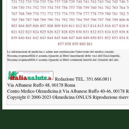
731
732
733
734
735
736
737
738
739
740
741
742
743
744
745
746
7
749
750
751
752
753
754
755
756
757
758
759
760
761
762
763
764
7
767
768
769
770
771
772
773
774
775
776
777
778
779
780
781
782
7
785
786
787
788
789
790
791
792
793
794
795
796
797
798
799
800
8
803
804
805
806
807
808
809
810
811
812
813
814
815
816
817
818
8
821
822
823
824
825
826
827
828
829
830
831
832
833
834
835
836
8
839
840
841
842
843
844
845
846
847
848
849
850
851
852
853
854
8
857
858
859
860
861
Le informazioni di medicina e salute non sostituiscono l'intervento del medico curante.
Nessuna responsabilità è assunta riguardo ai liberi inserimenti delle voci dell Enciclopedia.
Nessuna responsabilità è assunta riguardo ai liberi commenti inseriti dai visitatori del sito.
Redazione TEL. 351.666.0811
Via Albanese Ruffo 48, 00178 Roma
Centro Medico Okmedicina.it Via Albanese Ruffo 40-46, 00178
Copyright © 2000-2023 Okmedicina ONLUS Riproduzione riservat