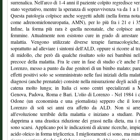
surrenalica. Nell'arco di 1-4 anni il paziente colpito regredisce ve
stato vegetativo, mentre la speranza di sopravvivenza va da 1 a 1
Questa patologia colpisce anche soggetti adulti (nella forma not
come adrenomieloneuropatia, AMN), per lo più fra i 21 e i 35
Infine, la forma più rara è quella neonatale, che colpisce a
femmine. Attualmente non esistono cure in grado di arrestare
malattia. Vengono utilizzate diverse terapie farmacologiche,
soprattutto ad alleviare i sintomi dell'ALD, oppure si ricorre al tr
di midollo, che però dà qualche risultato solo nei bambini nel
precoce della malattia. Fra le cure in fase di studio c'è anche l'
Lorenzo, messo a punto da due genitori di un bimbo malato; par
effetti positivi solo se somministrato nelle fasi iniziali della malat
diagnosi (anche prenatale) consiste nella misurazione degli acidi g
catena molto lunga; in Italia ci sono centri specializzati a 
Genova, Padova, Roma e Bari. L'olio di Lorenzo - Nel 1984 i 
Odone (un economista e una giornalista) seppero che il loro 
Lorenzo di soli sei anni era affetto da ALD. Non si arr
all'evoluzione terribile della malattia e iniziano a studiare. 
dapprima a una drastica riduzione dei grassi nella dieta, ma i ri
sono scarsi. Applicano poi le indicazioni di alcune ricerche, imp
acido oleico in forma triglicerica. I miglioramenti ci sono, ma min