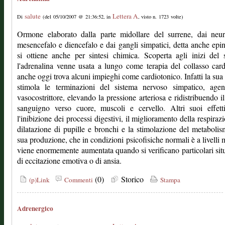
salute
Lettera A
Di
(del 05/10/2007 @ 21:36:52, in
, visto n. 1723 volte)
Ormone elaborato dalla parte midollare del surrene, dai neur
mesencefalo e diencefalo e dai gangli simpatici, detta anche epin
si ottiene anche per sintesi chimica. Scoperta agli inizi del 
l'adrenalina venne usata a lungo come terapia del collasso car
anche oggi trova alcuni impieghi come cardiotonico. Infatti la sua
stimola le terminazioni del sistema nervoso simpatico, age
vasocostrittore, elevando la pressione arteriosa e ridistribuendo il
sanguigno verso cuore, muscoli e cervello. Altri suoi effett
l'inibizione dei processi digestivi, il miglioramento della respirazi
dilatazione di pupille e bronchi e la stimolazione del metaboli
sua produzione, che in condizioni psicofisiche normali è a livelli 
viene enormemente aumentata quando si verificano particolari sit
di eccitazione emotiva o di ansia.
(0)
Storico
(p)Link
Commenti
Stampa
Adrenergico