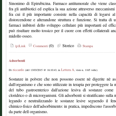
Sinonimo di Epirubicina. Farmaco antitumorale che viene class
fra gli antibiotici ed esplica la sua azione attraverso meccanismi 
fra cui il più importante consiste nella capacità di legarsi
distorcendone e alterandone struttura e funzione. Si tratta di 
farmaci inibitori dello sviluppo cellulare più importanti ed effi
può risultare molto tossico per il cuore con effetti collaterali an
midollo osseo.
(0)
Storico
(p)Link
Commenti
Stampa
Adsorbenti
riccardo
Lettera A
Di
(del 13/03/2015 @ 16:10:43, in
, visto n. 1165 volte)
Sostanze in polvere che non possono essere nè digerite nè as
dall'organismo e che sono utilizzate in terapia per proteggere la
del tubo gastroenterico dall'azione lesiva di sostanze come 
cloridrico o di microrganismi. Gli adsorbenti si stratificano sulla
legando e neutralizzando le sostanze lesive seguendo il fe
chimico-fisico dell'adsorbimento: in pratica, impediscono l'assor
da parte dell organismo.