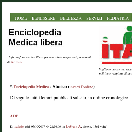
HOME
BENESSERE
BELLEZZA
SERVIZI
PEDIATRIA
Informazione medica libera per una salute senza condizionamenti...
Admin
di
Vogliamo creare uno strume
politica e religiosa, di a
: Storico
\\
(
)
Enciclopedia Medica
inverti l'ordine
Di seguito tutti i lemmi pubblicati sul sito, in ordine cronologico.
ADP
salute
Lettera A
Di
(del 05/10/2007 @ 21:36:06, in
, visto n. 1562 volte)