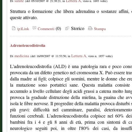
salute
Lettera A
Di
(del 05/10/2007 @ 21:38:21, in
, visto n. 1693 volte)
Struttura o formazione che libera adrenalina o sostanze affini,
queste attivato.
(0)
Storico
(p)Link
Commenti
Stampa
Adrenoleucodistrofia
medicina
Lettera A
Di
(del 16/09/2007 @ 11:53:50, in
, visto n. 1857 volte)
L'adrenoleucodistrofia (ALD) è una patologia rara e poco cono
provocata da un difetto genetico nel cromosoma X. Può essere tr
dalla madre ai figli; colpisce gli uomini, mentre le donne che er
la mutazione sono portatrici sane. Questa malattia consiste
accumulo a livello cellulare degli acidi grassi a catena molto lun
provoca la graduale distruzione della mielina, la guaina che av
isola le fibre nervose. Il progredire della malattia provoca disturbi
più gravi: difficoltà nel camminare, paralisi, deteriorament
funzioni cerebrali. L'adrenoleucodistrofia colpisce nel 60% dei
bambini fra i 4 e gli 8 anni di età, prima con sintomi di ca
neurologico seguiti poi, in oltre l'80% dei casi, da insuffi