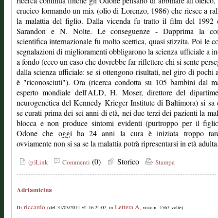
ricerca continua finché gli Odone pensano di abbinare all'oleico, 
erucico formando un mix (olio di Lorenzo, 1986) che riesce a ral
la malattia del figlio. Dalla vicenda fu tratto il film del 1992
Sarandon e N. Nolte. Le conseguenze - Dapprima la co
scientifica internazionale fu molto scettica, quasi stizzita. Poi le c
segnalazioni di miglioramenti obbligarono la scienza ufficiale a i
a fondo (ecco un caso che dovrebbe far riflettere chi si sente perse
dalla scienza ufficiale: se si ottengono risultati, nel giro di pochi 
è "riconosciuti"). Ora (ricerca condotta su 105 bambini dal 
esperto mondiale dell'ALD, H. Moser, direttore del dipartime
neurogenetica del Kennedy Krieger Institute di Baltimora) si sa 
se curati prima dei sei anni di età, nei due terzi dei pazienti la mal
blocca e non produce sintomi evidenti (purtroppo per il figli
Odone che oggi ha 24 anni la cura è iniziata troppo tard
ovviamente non si sa se la malattia potrà ripresentarsi in età adulta
(0)
Storico
(p)Link
Commenti
Stampa
Adriamicina
riccardo
Lettera A
Di
(del 31/03/2014 @ 16:24:07, in
, visto n. 1567 volte)