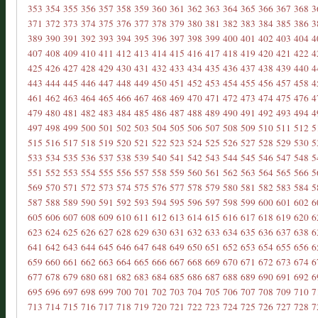
353
354
355
356
357
358
359
360
361
362
363
364
365
366
367
368
3
371
372
373
374
375
376
377
378
379
380
381
382
383
384
385
386
3
389
390
391
392
393
394
395
396
397
398
399
400
401
402
403
404
4
407
408
409
410
411
412
413
414
415
416
417
418
419
420
421
422
4
425
426
427
428
429
430
431
432
433
434
435
436
437
438
439
440
4
443
444
445
446
447
448
449
450
451
452
453
454
455
456
457
458
4
461
462
463
464
465
466
467
468
469
470
471
472
473
474
475
476
4
479
480
481
482
483
484
485
486
487
488
489
490
491
492
493
494
4
497
498
499
500
501
502
503
504
505
506
507
508
509
510
511
512
5
515
516
517
518
519
520
521
522
523
524
525
526
527
528
529
530
5
533
534
535
536
537
538
539
540
541
542
543
544
545
546
547
548
5
551
552
553
554
555
556
557
558
559
560
561
562
563
564
565
566
5
569
570
571
572
573
574
575
576
577
578
579
580
581
582
583
584
5
587
588
589
590
591
592
593
594
595
596
597
598
599
600
601
602
6
605
606
607
608
609
610
611
612
613
614
615
616
617
618
619
620
6
623
624
625
626
627
628
629
630
631
632
633
634
635
636
637
638
6
641
642
643
644
645
646
647
648
649
650
651
652
653
654
655
656
6
659
660
661
662
663
664
665
666
667
668
669
670
671
672
673
674
6
677
678
679
680
681
682
683
684
685
686
687
688
689
690
691
692
6
695
696
697
698
699
700
701
702
703
704
705
706
707
708
709
710
7
713
714
715
716
717
718
719
720
721
722
723
724
725
726
727
728
7