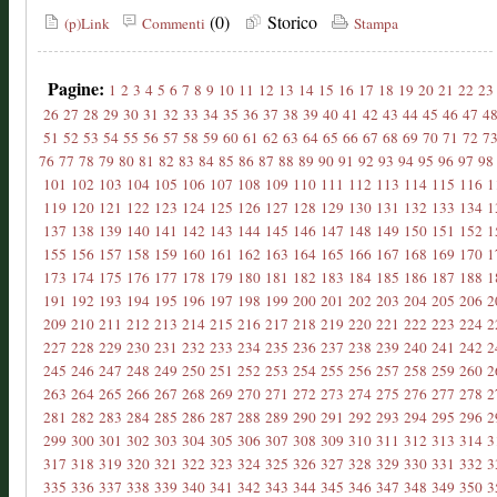
(0)
Storico
(p)Link
Commenti
Stampa
Pagine:
1
2
3
4
5
6
7
8
9
10
11
12
13
14
15
16
17
18
19
20
21
22
23
26
27
28
29
30
31
32
33
34
35
36
37
38
39
40
41
42
43
44
45
46
47
4
51
52
53
54
55
56
57
58
59
60
61
62
63
64
65
66
67
68
69
70
71
72
7
76
77
78
79
80
81
82
83
84
85
86
87
88
89
90
91
92
93
94
95
96
97
98
101
102
103
104
105
106
107
108
109
110
111
112
113
114
115
116
1
119
120
121
122
123
124
125
126
127
128
129
130
131
132
133
134
1
137
138
139
140
141
142
143
144
145
146
147
148
149
150
151
152
1
155
156
157
158
159
160
161
162
163
164
165
166
167
168
169
170
1
173
174
175
176
177
178
179
180
181
182
183
184
185
186
187
188
1
191
192
193
194
195
196
197
198
199
200
201
202
203
204
205
206
2
209
210
211
212
213
214
215
216
217
218
219
220
221
222
223
224
2
227
228
229
230
231
232
233
234
235
236
237
238
239
240
241
242
2
245
246
247
248
249
250
251
252
253
254
255
256
257
258
259
260
2
263
264
265
266
267
268
269
270
271
272
273
274
275
276
277
278
2
281
282
283
284
285
286
287
288
289
290
291
292
293
294
295
296
2
299
300
301
302
303
304
305
306
307
308
309
310
311
312
313
314
3
317
318
319
320
321
322
323
324
325
326
327
328
329
330
331
332
3
335
336
337
338
339
340
341
342
343
344
345
346
347
348
349
350
3