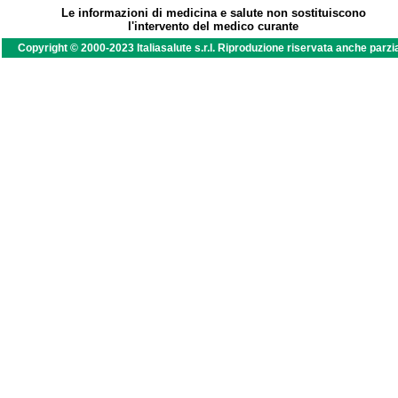
Le informazioni di medicina e salute non sostituiscono
l'intervento del medico curante
Copyright © 2000-2023 Italiasalute s.r.l. Riproduzione riservata anche parzi